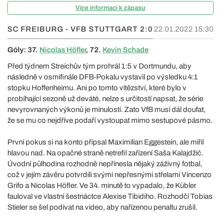
Více informací k zápasu
SC FREIBURG - VFB STUTTGART
2:0
22.01.2022 15:30
Góly: 37.
Nicolas Höfler
, 72.
Kevin Schade
Před týdnem Streichův tým prohrál 1:5 v Dortmundu, aby
následně v osmifinále DFB-Pokalu vystavil po výsledku 4:1
stopku Hoffenheimu. Ani po tomto vítězství, které bylo v
probíhající sezoně už deváté, nelze s určitostí napsat, že série
nevyrovnaných výkonů je minulostí. Zato VfB musí dál doufat,
že se mu co nejdříve podaří vystoupat mimo sestupové pásmo.
První pokus si na konto připsal Maximilian Eggestein, ale mířil
hlavou nad. Na opačné straně netrefil zařízení Saša Kalajdžić.
Úvodní půlhodina rozhodně nepřinesla nějaký záživný fotbal,
což v jejím závěru potvrdili svými nepřesnými střelami Vincenzo
Grifo a Nicolas Höfler. Ve 34. minutě to vypadalo, že Kübler
fauloval ve vlastní šestnáctce Alexise Tibidiho. Rozhodčí Tobias
Stieler se šel podívat na video, aby nařízenou penaltu zrušil.