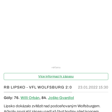
Více informací k zápasu
RB LIPSKO - VFL WOLFSBURG
2:0
23.01.2022 15:30
Góly: 76.
Willi Orbán
, 84.
Joško Gvardiol
Lipsko dokázalo zvítězit nad podceňovaným Wolfsburgem.
Ačkoliv první gól zápasu padl až čtvrt hodiny před koncem,