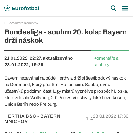
Komentáře a souhrny
Bundesliga - souhrn 20. kola: Bayern
drží náskok
21.01.2022, 22:27,
aktualizováno
Komentáře a
23.01.2022, 19:28
souhrny
Bayern nezaváhal na půdě Herthy a drží si šestibodový náskok
na Dortmund, který přestřílel Hoffenheim. Souboj dvou
účastníků podzimní části Ligy mistrů vyzněl ve prospěch Lipska,
které zdolalo Wolfsburg 2:0. Vítězství oslavily také Leverkusen,
Union Berlín nebo Freiburg.
HERTHA BSC - BAYERN
23.01.2022 17:30
1:4
MNICHOV