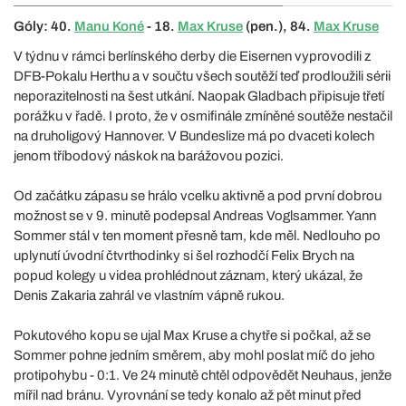
Góly: 40.
Manu Koné
- 18.
Max Kruse
(pen.), 84.
Max Kruse
V týdnu v rámci berlínského derby die Eisernen vyprovodili z
DFB-Pokalu Herthu a v součtu všech soutěží teď prodloužili sérii
neporazitelnosti na šest utkání. Naopak Gladbach připisuje třetí
porážku v řadě. I proto, že v osmifinále zmíněné soutěže nestačil
na druholigový Hannover. V Bundeslize má po dvaceti kolech
jenom tříbodový náskok na barážovou pozici.
Od začátku zápasu se hrálo vcelku aktivně a pod první dobrou
možnost se v 9. minutě podepsal Andreas Voglsammer. Yann
Sommer stál v ten moment přesně tam, kde měl. Nedlouho po
uplynutí úvodní čtvrthodinky si šel rozhodčí Felix Brych na
popud kolegy u videa prohlédnout záznam, který ukázal, že
Denis Zakaria zahrál ve vlastním vápně rukou.
Pokutového kopu se ujal Max Kruse a chytře si počkal, až se
Sommer pohne jedním směrem, aby mohl poslat míč do jeho
protipohybu - 0:1. Ve 24 minutě chtěl odpovědět Neuhaus, jenže
mířil nad bránu. Vyrovnání se tedy konalo až pět minut před