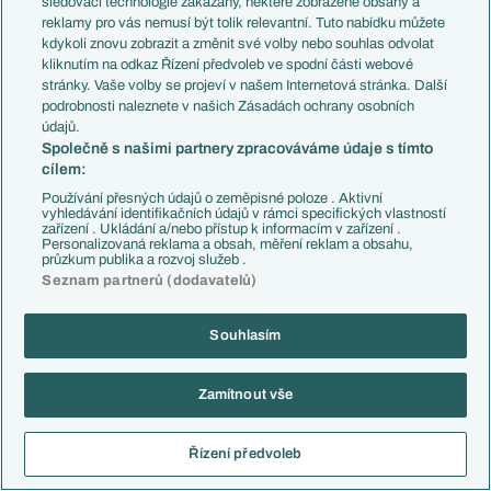
sledovací technologie zakázány, některé zobrazené obsahy a
Union
4. miesto musia získať na úkor kohokoľvek
reklamy pro vás nemusí být tolik relevantní. Tuto nabídku můžete
kdykoli znovu zobrazit a změnit své volby nebo souhlas odvolat
Reagovat
kliknutím na odkaz Řízení předvoleb ve spodní části webové
stránky. Vaše volby se projeví v našem Internetová stránka. Další
db18
24.01.2022
08:20
podrobnosti naleznete v našich Zásadách ochrany osobních
údajů.
Společně s našimi partnery zpracováváme údaje s tímto
Reagovat
cílem:
Používání přesných údajů o zeměpisné poloze . Aktivní
Bayern +
23.01.2022
11:28
vyhledávání identifikačních údajů v rámci specifických vlastností
zařízení . Ukládání a/nebo přístup k informacím v zařízení .
A nejako mi ušlo osemfinále Pokalu. Práve pozerám, že okrem
Personalizovaná reklama a obsah, měření reklam a obsahu,
Lipska naprosto luxusné výsledky. Snáď ich ako posledného
průzkum publika a rozvoj služeb .
Seznam partnerů (dodavatelů)
parazita čoskoro niekto vyradí, zo zvyšných 7 klubov bude
ktorýkoľvek víťaz poriadne zaujímavý
Souhlasím
Reagovat
smazaný uživatel
23.01.2022
12:55
Zamítnout vše
Co to meleš?
Reagovat
Řízení předvoleb