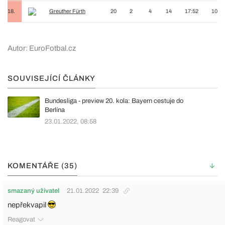
18.
Greuther Fürth
20
2
4
14
17:52
10
Autor: EuroFotbal.cz
SOUVISEJÍCÍ ČLÁNKY
Bundesliga - preview 20. kola: Bayern cestuje do
Berlína
23.01.2022, 08:58
KOMENTÁŘE (35)
smazaný uživatel
21.01.2022
22:39
nepřekvapil
Reagovat