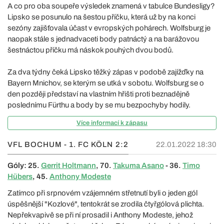
A co pro oba soupeře výsledek znamená v tabulce Bundesligy?
Lipsko se posunulo na šestou příčku, která už by na konci
sezóny zajišťovala účast v evropských pohárech. Wolfsburg je
naopak stále s jednadvaceti body patnáctý a na barážovou
šestnáctou příčku má náskok pouhých dvou bodů.
Za dva týdny čeká Lipsko těžký zápas v podobě zajížďky na
Bayern Mnichov, se kterým se utká v sobotu. Wolfsburg se o
den později představí na vlastním hřišti proti beznadějně
poslednímu Fürthu a body by se mu bezpochyby hodily.
Více informací k zápasu
VFL BOCHUM - 1. FC KÖLN
2:2
22.01.2022 18:30
Góly: 25.
Gerrit Holtmann
, 70.
Takuma Asano
- 36.
Timo
Hübers
, 45.
Anthony Modeste
Zatímco při srpnovém vzájemném střetnutí byli o jeden gól
úspěšnější "Kozlové", tentokrát se zrodila čtyřgólová plichta.
Nepřekvapivě se při ní prosadil i Anthony Modeste, jehož