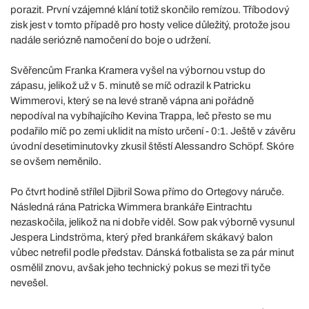
porazit. První vzájemné klání totiž skončilo remízou. Tříbodový
zisk jest v tomto případě pro hosty velice důležitý, protože jsou
nadále seriózně namočení do boje o udržení.
Svěřencům Franka Kramera vyšel na výbornou vstup do
zápasu, jelikož už v 5. minutě se míč odrazil k Patricku
Wimmerovi, který se na levé straně vápna ani pořádně
nepodíval na vybíhajícího Kevina Trappa, leč přesto se mu
podařilo míč po zemi uklidit na místo určení - 0:1. Ještě v závěru
úvodní desetiminutovky zkusil štěstí Alessandro Schöpf. Skóre
se ovšem neměnilo.
Po čtvrt hodině střílel Djibril Sowa přímo do Ortegovy náruče.
Následná rána Patricka Wimmera brankáře Eintrachtu
nezaskočila, jelikož na ni dobře viděl. Sow pak výborně vysunul
Jespera Lindströma, který před brankářem skákavý balon
vůbec netrefil podle představ. Dánská fotbalista se za pár minut
osmělil znovu, avšak jeho technický pokus se mezi tři tyče
nevešel.