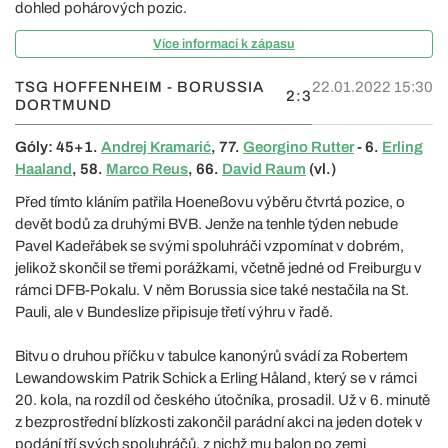
dohled pohárových pozic.
Více informací k zápasu
TSG HOFFENHEIM - BORUSSIA
22.01.2022 15:30
2:3
DORTMUND
Góly: 45+1.
Andrej Kramarić
, 77.
Georgino Rutter
- 6.
Erling
Haaland
, 58.
Marco Reus
, 66.
David Raum
(vl.)
Před tímto kláním patřila Hoeneßovu výběru čtvrtá pozice, o
devět bodů za druhými BVB. Jenže na tenhle týden nebude
Pavel Kadeřábek se svými spoluhráči vzpomínat v dobrém,
jelikož skončil se třemi porážkami, včetně jedné od Freiburgu v
rámci DFB-Pokalu. V něm Borussia sice také nestačila na St.
Pauli, ale v Bundeslize připisuje třetí výhru v řadě.
Bitvu o druhou příčku v tabulce kanonýrů svádí za Robertem
Lewandowskim Patrik Schick a Erling Håland, který se v rámci
20. kola, na rozdíl od českého útočníka, prosadil. Už v 6. minutě
z bezprostřední blízkosti zakončil parádní akci na jeden dotek v
podání tří svých spoluhráčů, z nichž mu balon po zemi