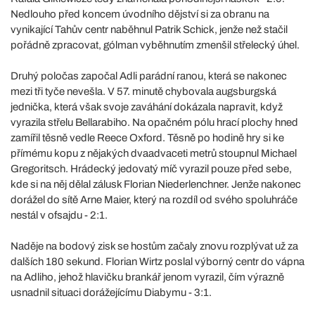
Nedlouho před koncem úvodního dějství si za obranu na
vynikající Tahův centr naběhnul Patrik Schick, jenže než stačil
pořádně zpracovat, gólman vyběhnutím zmenšil střelecký úhel.
Druhý poločas započal Adli parádní ranou, která se nakonec
mezi tři tyče nevešla. V 57. minutě chybovala augsburgská
jednička, která však svoje zaváhání dokázala napravit, když
vyrazila střelu Bellarabiho. Na opačném pólu hrací plochy hned
zamířil těsně vedle Reece Oxford. Těsně po hodině hry si ke
přímému kopu z nějakých dvaadvaceti metrů stoupnul Michael
Gregoritsch. Hrádecký jedovatý míč vyrazil pouze před sebe,
kde si na něj dělal zálusk Florian Niederlenchner. Jenže nakonec
dorážel do sítě Arne Maier, který na rozdíl od svého spoluhráče
nestál v ofsajdu - 2:1.
Naděje na bodový zisk se hostům začaly znovu rozplývat už za
dalších 180 sekund. Florian Wirtz poslal výborný centr do vápna
na Adliho, jehož hlavičku brankář jenom vyrazil, čím výrazně
usnadnil situaci dorážejícímu Diabymu - 3:1.