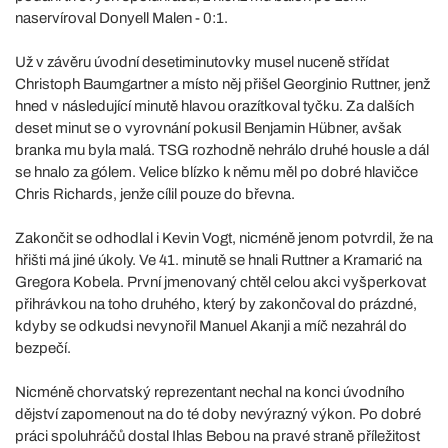
naservíroval Donyell Malen - 0:1.
Už v závěru úvodní desetiminutovky musel nuceně střídat
Christoph Baumgartner a místo něj přišel Georginio Ruttner, jenž
hned v následující minutě hlavou orazítkoval tyčku. Za dalších
deset minut se o vyrovnání pokusil Benjamin Hübner, avšak
branka mu byla malá. TSG rozhodně nehrálo druhé housle a dál
se hnalo za gólem. Velice blízko k němu měl po dobré hlavičce
Chris Richards, jenže cílil pouze do břevna.
Zakončit se odhodlal i Kevin Vogt, nicméně jenom potvrdil, že na
hřišti má jiné úkoly. Ve 41. minutě se hnali Ruttner a Kramarić na
Gregora Kobela. První jmenovaný chtěl celou akci vyšperkovat
přihrávkou na toho druhého, který by zakončoval do prázdné,
kdyby se odkudsi nevynořil Manuel Akanji a míč nezahrál do
bezpečí.
Nicméně chorvatský reprezentant nechal na konci úvodního
dějství zapomenout na do té doby nevýrazný výkon. Po dobré
práci spoluhráčů dostal Ihlas Bebou na pravé straně příležitost