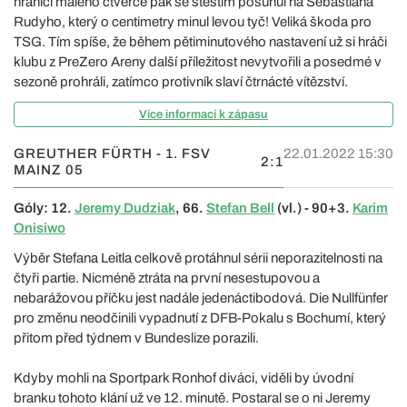
hranici malého čtverce pak se štěstím posunul na Sebastiana
Rudyho, který o centimetry minul levou tyč! Veliká škoda pro
TSG. Tím spíše, že během pětiminutového nastavení už si hráči
klubu z PreZero Areny další příležitost nevytvořili a posedmé v
sezoně prohráli, zatímco protivník slaví čtrnácté vítězství.
Více informací k zápasu
GREUTHER FÜRTH - 1. FSV
22.01.2022 15:30
2:1
MAINZ 05
Góly: 12.
Jeremy Dudziak
, 66.
Stefan Bell
(vl.) - 90+3.
Karim
Onisiwo
Výběr Stefana Leitla celkově protáhnul sérii neporazitelnosti na
čtyři partie. Nicméně ztráta na první nesestupovou a
nebarážovou příčku jest nadále jedenáctibodová. Die Nullfünfer
pro změnu neodčinili vypadnutí z DFB-Pokalu s Bochumí, který
přitom před týdnem v Bundeslize porazili.
Kdyby mohli na Sportpark Ronhof diváci, viděli by úvodní
branku tohoto klání už ve 12. minutě. Postaral se o ni Jeremy