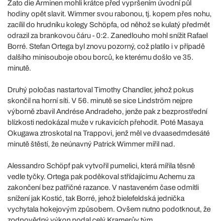
Zato die Arminen mohli krátce před vypršením úvodní půl
hodiny opět slavit. Wimmer svou rabonou, tj. kopem přes nohu,
zacílil do hrudníku kolegy Schöpfa, od něhož se kulatý předmět
odrazil za brankovou čáru - 0:2. Zanedlouho mohl snížit Rafael
Borré. Stefan Ortega byl znovu pozorný, což platilo i v případě
dalšího minisouboje obou borců, ke kterému došlo ve 35.
minutě.
Druhý poločas nastartoval Timothy Chandler, jehož pokus
skončil na horní síti. V 56. minutě se sice Lindström nejpre
výborně zbavil Andrése Andradeho, jenže pak z bezprostřední
blízkosti nedokázal muže v rukavicích přehodit. Poté Masaya
Okugawa ztroskotal na Trappovi, jenž měl ve dvaasedmdesáté
minutě štěstí, že neúnavný Patrick Wimmer mířil nad.
Alessandro Schöpf pak vytvořil pumelici, která mířila těsně
vedle tyčky. Ortega pak poděkoval střídajícímu Achemu za
zakončení bez patřičné razance. V nastaveném čase odmítli
snížení jak Kostić, tak Borré, jehož bielefeldská jednička
vychytala hokejovým způsobem. Ovšem nutno podotknout, že
zodpovědný výkon podal celý Kramerův tým.