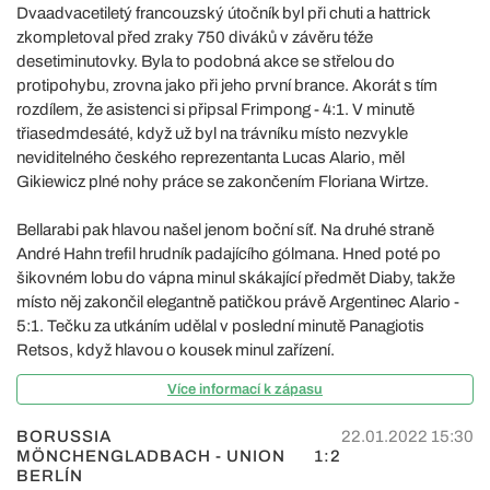
Dvaadvacetiletý francouzský útočník byl při chuti a hattrick
zkompletoval před zraky 750 diváků v závěru téže
desetiminutovky. Byla to podobná akce se střelou do
protipohybu, zrovna jako při jeho první brance. Akorát s tím
rozdílem, že asistenci si připsal Frimpong - 4:1. V minutě
třiasedmdesáté, když už byl na trávníku místo nezvykle
neviditelného českého reprezentanta Lucas Alario, měl
Gikiewicz plné nohy práce se zakončením Floriana Wirtze.
Bellarabi pak hlavou našel jenom boční síť. Na druhé straně
André Hahn trefil hrudník padajícího gólmana. Hned poté po
šikovném lobu do vápna minul skákající předmět Diaby, takže
místo něj zakončil elegantně patičkou právě Argentinec Alario -
5:1. Tečku za utkáním udělal v poslední minutě Panagiotis
Retsos, když hlavou o kousek minul zařízení.
Více informací k zápasu
BORUSSIA
22.01.2022 15:30
MÖNCHENGLADBACH - UNION
1:2
BERLÍN