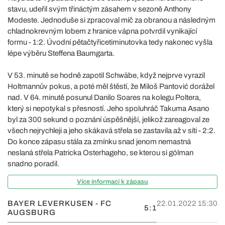
stavu, udeřil svým třináctým zásahem v sezoně Anthony
Modeste. Jednoduše si zpracoval míč za obranou a následným
chladnokrevným lobem z hranice vápna potvrdil vynikající
formu - 1:2. Úvodní pětačtyřicetiminutovka tedy nakonec vyšla
lépe výběru Steffena Baumgarta.
V 53. minutě se hodně zapotil Schwäbe, když nejprve vyrazil
Holtmannův pokus, a poté měl štěstí, že Miloš Pantović dorážel
nad. V 64. minutě posunul Danilo Soares na kolegu Poltera,
který si nepotykal s přesností. Jeho spoluhráč Takuma Asano
byl za 300 sekund o poznání úspěšnější, jelikož zareagoval ze
všech nejrychleji a jeho skákavá střela se zastavila až v síti - 2:2.
Do konce zápasu stála za zmínku snad jenom nemastná
neslaná střela Patricka Osterhageho, se kterou si gólman
snadno poradil.
Více informací k zápasu
BAYER LEVERKUSEN - FC
22.01.2022 15:30
5:1
AUGSBURG