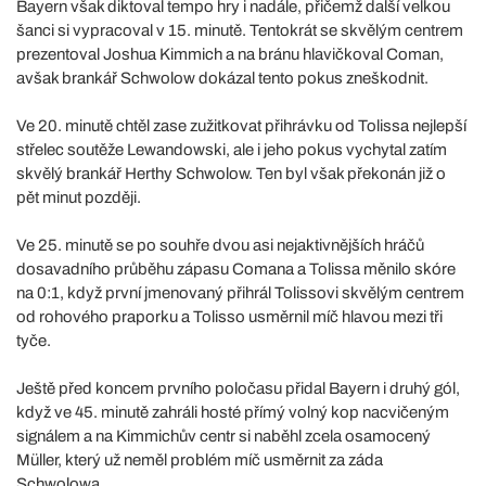
Bayern však diktoval tempo hry i nadále, přičemž další velkou
šanci si vypracoval v 15. minutě. Tentokrát se skvělým centrem
prezentoval Joshua Kimmich a na bránu hlavičkoval Coman,
avšak brankář Schwolow dokázal tento pokus zneškodnit.
Ve 20. minutě chtěl zase zužitkovat přihrávku od Tolissa nejlepší
střelec soutěže Lewandowski, ale i jeho pokus vychytal zatím
skvělý brankář Herthy Schwolow. Ten byl však překonán již o
pět minut později.
Ve 25. minutě se po souhře dvou asi nejaktivnějších hráčů
dosavadního průběhu zápasu Comana a Tolissa měnilo skóre
na 0:1, když první jmenovaný přihrál Tolissovi skvělým centrem
od rohového praporku a Tolisso usměrnil míč hlavou mezi tři
tyče.
Ještě před koncem prvního poločasu přidal Bayern i druhý gól,
když ve 45. minutě zahráli hosté přímý volný kop nacvičeným
signálem a na Kimmichův centr si naběhl zcela osamocený
Müller, který už neměl problém míč usměrnit za záda
Schwolowa.