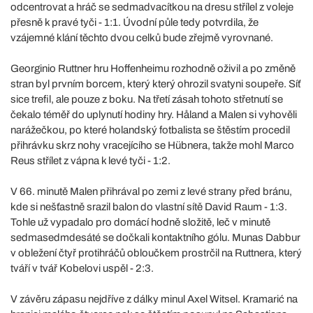
odcentrovat a hráč se sedmadvacítkou na dresu střílel z voleje
přesně k pravé tyči - 1:1. Úvodní půle tedy potvrdila, že
vzájemné klání těchto dvou celků bude zřejmě vyrovnané.
Georginio Ruttner hru Hoffenheimu rozhodně oživil a po změně
stran byl prvním borcem, který který ohrozil svatyni soupeře. Síť
sice trefil, ale pouze z boku. Na třetí zásah tohoto střetnutí se
čekalo téměř do uplynutí hodiny hry. Håland a Malen si vyhověli
narážečkou, po které holandský fotbalista se štěstím procedil
přihrávku skrz nohy vracejícího se Hübnera, takže mohl Marco
Reus střílet z vápna k levé tyči - 1:2.
V 66. minutě Malen přihrával po zemi z levé strany před bránu,
kde si nešťastně srazil balon do vlastní sítě David Raum - 1:3.
Tohle už vypadalo pro domácí hodně složitě, leč v minutě
sedmasedmdesáté se dočkali kontaktního gólu. Munas Dabbur
v obležení čtyř protihráčů obloučkem prostrčil na Ruttnera, který
tváří v tvář Kobelovi uspěl - 2:3.
V závěru zápasu nejdříve z dálky minul Axel Witsel. Kramarić na