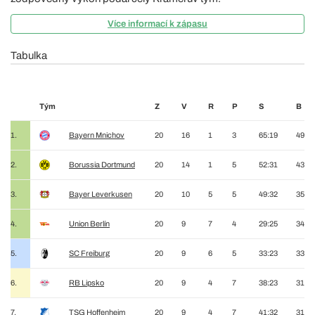
Více informací k zápasu
Tabulka
Tým
Z
V
R
P
S
B
1.
Bayern Mnichov
20
16
1
3
65:19
49
2.
Borussia Dortmund
20
14
1
5
52:31
43
3.
Bayer Leverkusen
20
10
5
5
49:32
35
4.
Union Berlín
20
9
7
4
29:25
34
5.
SC Freiburg
20
9
6
5
33:23
33
6.
RB Lipsko
20
9
4
7
38:23
31
7.
TSG Hoffenheim
20
9
4
7
41:32
31