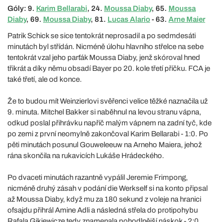
Góly: 9.
Karim Bellarabi
, 24.
Moussa Diaby
, 65.
Moussa
Diaby
, 69.
Moussa Diaby
, 81.
Lucas Alario
- 63.
Arne Maier
Patrik Schick se sice tentokrát neprosadil a po sedmdesáti
minutách byl střídán. Nicméně úlohu hlavního střelce na sebe
tentokrát vzal jeho parťák Moussa Diaby, jenž skóroval hned
třikrát a díky němu obsadí Bayer po 20. kole třetí příčku. FCA je
také třetí, ale od konce.
Že to budou mít Weinzierlovi svěřenci velice těžké naznačila už
9. minuta. Mitchel Bakker si naběhnul na levou stranu vápna,
odkud poslal přihrávku napříč malým vápnem na zadní tyč, kde
po zemi z první neomylně zakončoval Karim Bellarabi - 1:0. Po
pěti minutách posunul Gouweleeuw na Arneho Maiera, jehož
rána skončila na rukavicích Lukáše Hrádeckého.
Po dvaceti minutách razantně vypálil Jeremie Frimpong,
nicméně druhý zásah v podání die Werkself si na konto připsal
až Moussa Diaby, když mu za 180 sekund z voleje na hranici
ofsajdu přihrál Amine Adli a následná střela do protipohybu
Rafala Gikiewicze tedy znamenala pohodlnější náskok - 2:0.