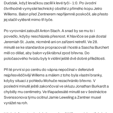
Dudziak, když levačkou zacílil k levé tyči - 1:0. Po úvodní
čtvrthodně vymyslel technický obstřel z přímého kopu Jetro
Willems. Balon před Zentnerem nepříjemně poskočil, ale přesto
jej stačil vytěsnit mimo tři tyče.
Po vyrovnání zatoužil Anton Stach. A snad by se mu to i
povedlo, kdyby nescházela přesnost. K hlavičce se pak dostal
Jeremiah St. Juste, nicméně ani on zařízení netrefil. Ve 28.
minutě se ke standardce propracovali i hosté a Sascha Burchert
měl co dělat, aby balon vyškrábnul zpod břevna. Do
poločasového hvizdu byly k vidění ještě dvě dobré příležitosti.
Při té první si po centru do vápna nepočínal v defenzivě
nejpřesvědčivěji Willems a málem z toho byla vlastní branky,
kdyby situaci z pohledu Mohuče nezachránilo břevno. V
poslední minutě ještě zakončoval ve skluzu Jonathan Burkardt a
chyběly mu centimetry. Ve třiapadesáté minutě se v šestnáctce
Svenssonova týmu ocitnul Jamie Leweling a Zentner musel
vyrážet na roh.