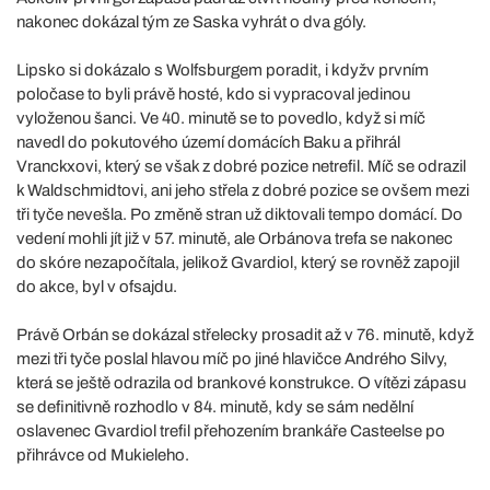
nakonec dokázal tým ze Saska vyhrát o dva góly.
Lipsko si dokázalo s Wolfsburgem poradit, i kdyžv prvním
poločase to byli právě hosté, kdo si vypracoval jedinou
vyloženou šanci. Ve 40. minutě se to povedlo, když si míč
navedl do pokutového území domácích Baku a přihrál
Vranckxovi, který se však z dobré pozice netrefil. Míč se odrazil
k Waldschmidtovi, ani jeho střela z dobré pozice se ovšem mezi
tři tyče nevešla. Po změně stran už diktovali tempo domácí. Do
vedení mohli jít již v 57. minutě, ale Orbánova trefa se nakonec
do skóre nezapočítala, jelikož Gvardiol, který se rovněž zapojil
do akce, byl v ofsajdu.
Právě Orbán se dokázal střelecky prosadit až v 76. minutě, když
mezi tři tyče poslal hlavou míč po jiné hlavičce Andrého Silvy,
která se ještě odrazila od brankové konstrukce. O vítězi zápasu
se definitivně rozhodlo v 84. minutě, kdy se sám nedělní
oslavenec Gvardiol trefil přehozením brankáře Casteelse po
přihrávce od Mukieleho.