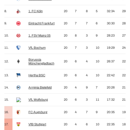
8.
1. FC Köln
20
7
8
5
32:34
29
9.
Eintracht Frankfurt
20
7
7
6
30:30
28
10.
1. FSV Mainz 05
20
8
3
9
28:23
27
11.
VfL Bochum
20
7
3
10
19:29
24
Borussia
12.
20
6
4
10
26:37
22
Mönchengladbach
13.
Hertha BSC
20
6
4
10
22:42
22
14.
Arminia Bielefeld
20
4
9
7
20:26
21
15.
VfL Wolfsburg
20
6
3
11
17:32
21
16.
FC Augsburg
20
4
7
9
20:35
19
17.
VfB Stuttgart
20
4
6
10
22:35
18