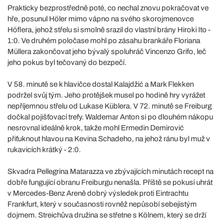
Prakticky bezprostředně poté, co nechal znovu pokračovat ve
hře, posunul Höler mimo vápno na svého skorojmenovce
Höflera, jehož střelu si smolně srazil do vlastní brány Hiroki Ito -
1:0. Ve druhém poločase mohl po zásahu brankáře Floriana
Müllera zakončovat jeho bývalý spoluhráč Vincenzo Grifo, leč
jeho pokus byl tečovaný do bezpečí.
V 58. minutě se k hlavičce dostal Kalajdžić a Mark Flekken
podržel svůj tým. Jeho protějšek musel po hodině hry vyrážet
nepříjemnou střelu od Lukase Küblera. V 72. minutě se Freiburg
dočkal pojišťovací trefy. Waldemar Anton si po dlouhém nákopu
nesrovnal ideálně krok, takže mohl Ermedin Demirović
přiťuknout hlavou na Kevina Schadeho, na jehož ránu byl muž v
rukavicích krátký - 2:0.
Skvadra Pellegrina Matarazza ve zbývajících minutách recept na
dobře fungující obranu Freiburgu nenašla. Příště se pokusí uhrát
v Mercedes-Benz Areně dobrý výsledek proti Eintrachtu
Frankfurt, který v současnosti rovněž nepůsobí sebejistým
dojmem. Streichůva družina se střetne s Kölnem, který se drží