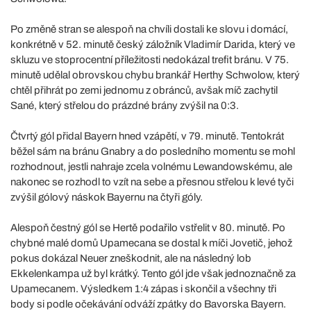
Po změně stran se alespoň na chvíli dostali ke slovu i domácí,
konkrétně v 52. minutě český záložník Vladimír Darida, který ve
skluzu ve stoprocentní příležitosti nedokázal trefit bránu. V 75.
minutě udělal obrovskou chybu brankář Herthy Schwolow, který
chtěl přihrát po zemi jednomu z obránců, avšak míč zachytil
Sané, který střelou do prázdné brány zvýšil na 0:3.
Čtvrtý gól přidal Bayern hned vzápětí, v 79. minutě. Tentokrát
běžel sám na bránu Gnabry a do posledního momentu se mohl
rozhodnout, jestli nahraje zcela volnému Lewandowskému, ale
nakonec se rozhodl to vzít na sebe a přesnou střelou k levé tyči
zvýšil gólový náskok Bayernu na čtyři góly.
Alespoň čestný gól se Hertě podařilo vstřelit v 80. minutě. Po
chybné malé domů Upamecana se dostal k míči Jovetič, jehož
pokus dokázal Neuer zneškodnit, ale na následný lob
Ekkelenkampa už byl krátký. Tento gól jde však jednoznačně za
Upamecanem. Výsledkem 1:4 zápas i skončil a všechny tři
body si podle očekávání odváží zpátky do Bavorska Bayern.