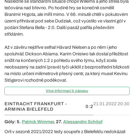
Následně se standardní situace chopil Willems a jeho střela byla
tečována nad břevno. Po hodině hry se konečně osmělil
Branimir Hrgota, ale mířil mimo. V 66. minutě chtěl v pokutovém
území přihrávat pod sebe Dudziak, což vyústilo ve vlastní gól v
podání Stefana Bella - 2:0. Další pasáž patřila především
střídáním.
Až v závěru nejdříve selhal Håvard Nielsen a po něm i jeho
spoluhráč Dickson Abiama. Karim Onisiwo tak dostal příležitost
snížit na končených 1:2 z pohledu svého týmu, když zcela
neobsazený na zadní (pravé) tyči uklidil z bezprostřední blízkosti
na místo určení milimetrově přesný centr, za který musel Kevinu
Stögerovi rozhodně poděkovat.
Více informací k zápasu
EINTRACHT FRANKFURT -
21.01.2022 20:30
0:2
ARMINIA BIELEFELD
Góly: 5.
Patrick Wimmer
, 27.
Alessandro Schöpf
Orli v sezoně 2021/2022 tedy soupeře z Bielefeldu nedokázali