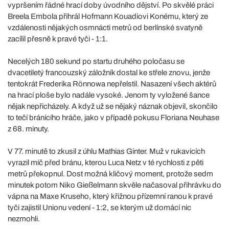
vypršením řádné hrací doby úvodního dějství. Po skvělé práci
Breela Embola přihrál Hofmann Kouadiovi Konému, který ze
vzdálenosti nějakých osmnácti metrů od berlínské svatyně
zacílil přesně k pravé tyči - 1:1.
Necelých 180 sekund po startu druhého poločasu se
dvacetiletý francouzský záložník dostal ke střele znovu, jenže
tentokrát Frederika Rönnowa nepřelstil. Nasazení všech aktérů
na hrací ploše bylo nadále vysoké. Jenom ty vyložené šance
nějak nepřicházely. A když už se nějaký náznak objevil, skončilo
to tečí bránícího hráče, jako v případě pokusu Floriana Neuhase
z 68. minuty.
V 77. minutě to zkusil z úhlu Mathias Ginter. Muž v rukavicích
vyrazil míč před bránu, kterou Luca Netz v té rychlosti z pěti
metrů překopnul. Dost možná kličový moment, protože sedm
minutek potom Niko Gießelmann skvěle načasoval přihrávku do
vápna na Maxe Kruseho, který křižnou přízemní ranou k pravé
tyči zajistil Unionu vedení - 1:2, se kterým už domácí nic
nezmohli.