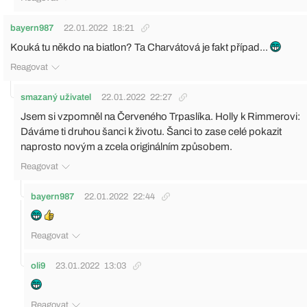
bayern987
22.01.2022
18:21
Kouká tu někdo na biatlon? Ta Charvátová je fakt případ...
Reagovat
smazaný uživatel
22.01.2022
22:27
Jsem si vzpomněl na Červeného Trpaslíka. Holly k Rimmerovi:
Dáváme ti druhou šanci k životu. Šanci to zase celé pokazit
naprosto novým a zcela originálním způsobem.
Reagovat
bayern987
22.01.2022
22:44
Reagovat
oli9
23.01.2022
13:03
Reagovat