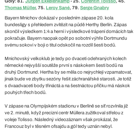
Góly: 81.
Jurgen Ekkelenkamp
- 25.
Corentin Tolisso
, 45.
Thomas Müller
, 75.
Leroy Sané
, 79.
Serge Gnabry
Bayern Mnichov dokázal v posledním zápase 20. kola
bundesligy s přehledem zvítězit na půdě Herthy Berlín. Zápas
skončil výsledkem 1:4 a herní i výsledkové trápení domácích tak
pokračuje. Bayern naopak opět po sobotní výhře Dortmundu
svému sokovi v boji o titul odskočil na rozdíl šesti bodů.
Mnichovský velkoklub je tedy po dvaceti odehraných kolech
německé nejvyšší soutěže první s náskokem šesti bodů na
druhý Dortmund. Hertha by se měla co nejrychleji vzpamatovat,
jinak bude ve zbytku sezóny řešit záchranářské starosti. Je totiž
s dvaadvaceti body třináctá a na šestnáctou příčku má náskok
pouhých třech bodů.
V zápase na Olympijském stadionu v Berlíně se síť rozvlnila již
ve 2. minutě, když precizní centr Müllera zužitkoval střelou z
voleje Tolisso. Následný videozáznam však prokázal, že
Francouz byl v těsném ofsajdu a gól tedy uznán nebyl.