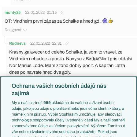
monty25
22.01.2022
21:15
OT: Vindheim první zápas za Schalke a hned gól.
Reagovat
Rudnevs
22.01.2022
22:31
Krasny galavecer od celeho Schalke, ja som to vravel, ze
Vindheim nebude zla posila. Navyse z Bødø/Glimt prisiel dalsi
Nor Marius Lode. Mam z toho dobry pocit. A kapitan Latza
dnes po navrate hned dva goly.
Reagovat
Ochrana vašich osobních údajů nás
zajímá
monty25
22.01.2022
22:34
My a naši partneři
Vindheim dneska hráčem zápasu. Měl 1+1, ale podílel se
999
ukládáme do vašeho zařízení osobní
údaje, jako jsou údaje o prohlížení nebo jedinečné identifikátory, a
ještě na dalších dvou gólech.
máme k nim přístup. Výběr Souhlasím umožňuje, aby sledovací
Reagovat
technologie podporovaly účely uvedené v části My a naši partneři
zpracováváme údaje za účelem poskytování. Výběrem Zamítnout
vše nebo odvoláním svého souhlasu je zakážete. Pokud jsou
Bayern +
23.01.2022
11:15