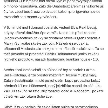
zásluhou klub z města nad řekou Rýn za pohárovými pozicemi
o mnoho nezaostává. Zato die Unabsteigbaren mají na kontě už
čtyřiadvacet bodů, což po dvaceti kolech pro ligového novice
rozhodně není marné vysvědčení.
V 6. minutě mohl domácí poslat do vedení Elvis Rexhbecaj,
kdyby při své dorážce lépe zamířil. Nedlouho před koncem
úvodní dvacetiminutovky se dostal ke střele Jürgen Locadia a
Marvin Schwäbe skvěle zakročil. Následně se dvakrát
připomněl Modeste, ale ani v jednom případě neskóroval. To se
totiž povedlo až protihráči Gerritu Holtmannovi, jenž v závěru
rychlého protiútoku nasadil hostujícímu brankáři housle - 1:0.
Svého spoluhráče chtěl po půlhodině hry napodobit Armel
Bella-Kotchap, jenže prostor mezi třemi tyčemi mu byl malý.
Zato v šestatřicáté minutě po rohovém kopu propadnul kulatý
předmět k Timo Hübersovi, který jej zblízka napálil do sítě - 1:1.
Za 180 sekund se zatoužil prosadit Locadia. Radost mu pokazil
výtečným zákrokem Schwäbe.
Když už to vypadalo, že se do šaten půjde za nerozhodného