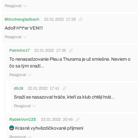
Reagovat
Mönchengladbach
22.01.2022
17:25
Adolf H*t*er VEN!!!
Reagovat
Petrinho17
22.01.2022
17:35
To nenasadzovanie Pleu a Thurama je už smiešne. Neviem o
čo sa tým snaží...
Reagovat
db18
22.01.2022
17:41
Snaží se nasazovat hráče, kteří za klub chtějí hrát...
Reagovat
RadekVonCZE
23.01.2022
20:45
Krásně vyhvězdičkované příjmení
Reagovat