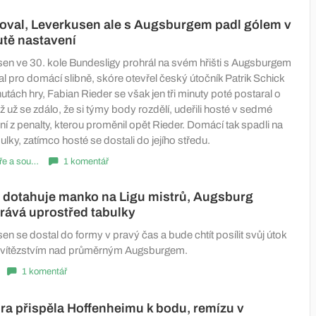
oval, Leverkusen ale s Augsburgem padl gólem v
tě nastavení
en ve 30. kole Bundesligy prohrál na svém hřišti s Augsburgem
l pro domácí slibně, skóre otevřel český útočník Patrik Schick
tách hry, Fabian Rieder se však jen tři minuty poté postaral o
 už se zdálo, že si týmy body rozdělí, udeřili hosté v sedmé
í z penalty, kterou proměnil opět Rieder. Domácí tak spadli na
ulky, zatímco hosté se dostali do jejího středu.
Komentáře a souhrny
1 komentář
 dotahuje manko na Ligu mistrů, Augsburg
rává uprostřed tabulky
n se dostal do formy v pravý čas a bude chtít posílit svůj útok
u vítězstvím nad průměrným Augsburgem.
1 komentář
a přispěla Hoffenheimu k bodu, remízu v