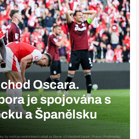
odchod Oscara.
pora je spojována s
cku a Španělsku
y by mohl po sedmi letech odejít ze Slavie. (© Vlastimil Vacek / Právo / Profimedia)