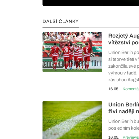
DALŠÍ ČLÁNKY
Rozjetý Aug
vítězství po
Union Berlín p
si teprve třetí
zakončila své 
výhrou v řadě. 
zásluhou Augsb
16.05.
Union Berl
živí naději
Union Berlín b
posledním kole 
16.05.
Previews