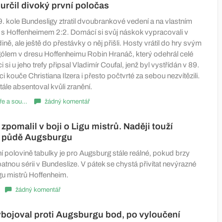
rčil divoký první poločas
. kole Bundesligy ztratil dvoubrankové vedení a na vlastním
al s Hoffenheimem 2:2. Domácí si svůj náskok vypracovali v
ině, ale ještě do přestávky o něj přišli. Hosty vrátil do hry svým
lem v dresu Hoffenheimu Robin Hranáč, který odehrál celé
i si u jeho trefy připsal Vladimír Coufal, jenž byl vystřídán v 89.
i kouče Christiana Ilzera i přesto počtvrté za sebou nezvítězili.
ále absentoval kvůli zranění.
Komentáře a souhrny
žádný komentář
zpomalil v boji o Ligu mistrů. Naději touží
a půdě Augsburgu
í polovině tabulky je pro Augsburg stále reálné, pokud brzy
atnou sérii v Bundeslize. V pátek se chystá přivítat nevýrazné
gu mistrů Hoffenheim.
žádný komentář
bojoval proti Augsburgu bod, po vyloučení