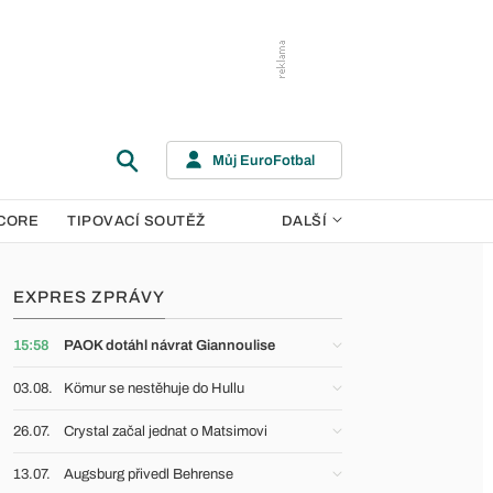
Můj EuroFotbal
CORE
TIPOVACÍ SOUTĚŽ
DALŠÍ
EXPRES ZPRÁVY
15:58
PAOK dotáhl návrat Giannoulise
03.08.
Kömur se nestěhuje do Hullu
26.07.
Crystal začal jednat o Matsimovi
13.07.
Augsburg přivedl Behrense