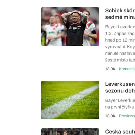
Schick skór
sedmé minu
Bayer Leverkus
1:2. Zápas zača
hned po 12 minu
vyrovnání. Když
minutě nastaven
šesté místo tab
18.04.
Leverkusen
sezonu doh
Bayer Leverkuse
na první čtyřk
18.04.
Previews
Česká souhr