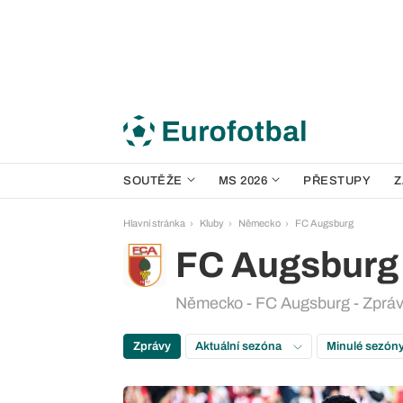
SOUTĚŽE
MS 2026
PŘESTUPY
Z
Hlavní stránka
Kluby
Německo
FC Augsburg
FC Augsburg
Německo - FC Augsburg - Zprá
Zprávy
Aktuální sezóna
Minulé sezón