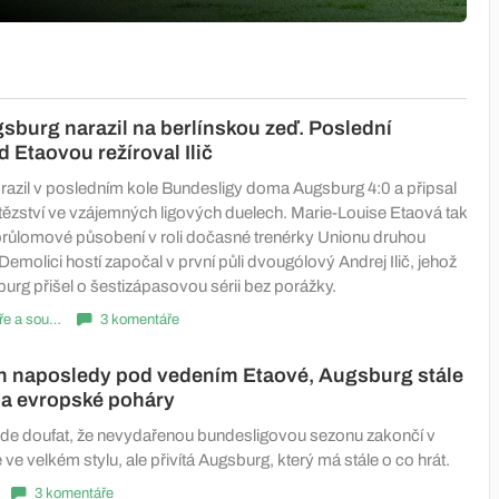
sburg narazil na berlínskou zeď. Poslední
d Etaovou režíroval Ilič
orazil v posledním kole Bundesligy doma Augsburg 4:0 a připsal
 vítězství ve vzájemných ligových duelech. Marie-Louise Etaová tak
průlomové působení v roli dočasné trenérky Unionu druhou
Demolici hostí započal v první půli dvougólový Andrej Ilič, jehož
urg přišel o šestizápasovou sérii bez porážky.
Komentáře a souhrny
3 komentáře
ín naposledy pod vedením Etaové, Augsburg stále
 na evropské poháry
ude doufat, že nevydařenou bundesligovou sezonu zakončí v
ve velkém stylu, ale přivítá Augsburg, který má stále o co hrát.
3 komentáře