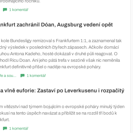
probíhajícího ročníku.
1 komentář
nkfurt zachránil Dóan, Augsburg vedení opět
 kole Bundesligy remizoval s Frankfurtem 1:1, a zaznamenal tak
zhodný výsledek v posledních čtyřech zápasech. Ačkoliv domácí
luhou Antona Kadeho, hosté dokázali v druhé půli reagovat. O
hodl Ricu Doan. Ani jeho pátá trefa v sezóně však nic neměnila
ankfurt definitivně přišel o naděje na evropské poháry.
Komentáře a souhrny
1 komentář
 vlně euforie: Zastaví po Leverkusenu i rozpačitý
 vítězství nad týmem bojujícím o evropské poháry minulý týden
usí na tento úspěch navázat a přiblížit se na rozdíl tří bodů k
kfurt.
1 komentář