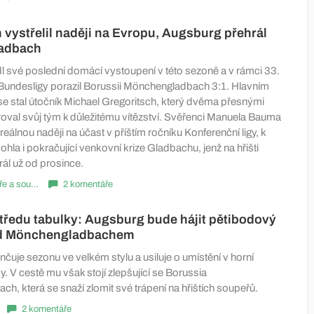
 vystřelil naději na Evropu, Augsburg přehrál
adbach
l své poslední domácí vystoupení v této sezoně a v rámci 33.
undesligy porazil Borussii Mönchengladbach 3:1. Hlavním
 se stal útočník Michael Gregoritsch, který dvěma přesnými
val svůj tým k důležitému vítězství. Svěřenci Manuela Bauma
í reálnou naději na účast v příštím ročníku Konferenční ligy, k
la i pokračující venkovní krize Gladbachu, jenž na hřišti
ál už od prosince.
Komentáře a souhrny
2 komentáře
tředu tabulky: Augsburg bude hájit pětibodový
ed Mönchengladbachem
uje sezonu ve velkém stylu a usiluje o umístění v horní
y. V cestě mu však stojí zlepšující se Borussia
, která se snaží zlomit své trápení na hřištích soupeřů.
2 komentáře