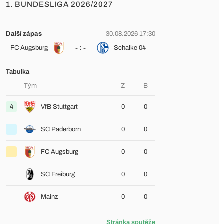
1. BUNDESLIGA 2026/2027
Další zápas
30.08.2026 17:30
- : -
FC Augsburg
Schalke 04
Tabulka
Tým
Z
B
4
VfB Stuttgart
0
0
SC Paderborn
0
0
FC Augsburg
0
0
SC Freiburg
0
0
Mainz
0
0
Stránka soutěže