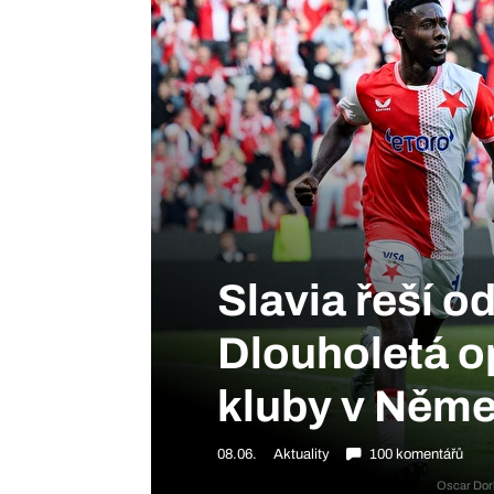
Slavia řeší 
Dlouholetá o
kluby v Něme
08.06.
Aktuality
100 komentářů
Oscar Dorle