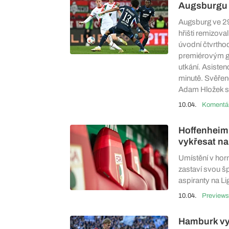
Augsburgu u
Augsburg ve 29
hřišti remizov
úvodní čtvrthod
premiérovým gó
utkání. Asistenc
minutě. Svěřenc
Adam Hložek st
10.04.
Hoffenheim 
vykřesat n
Umístění v horn
zastaví svou šp
aspiranty na Li
10.04.
Previews
Hamburk vy