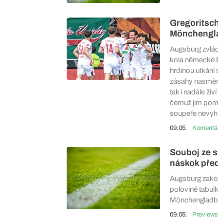
Gregoritsch
Mönchengl
Augsburg zvlád
kola německé B
hrdinou utkání
zásahy nasměro
tak i nadále živ
čemuž jim pomoh
soupeře nevyhr
09.05.
Souboj ze s
náskok př
Augsburg zakonč
polovině tabulk
Mönchengladbach
09.05.
Previews