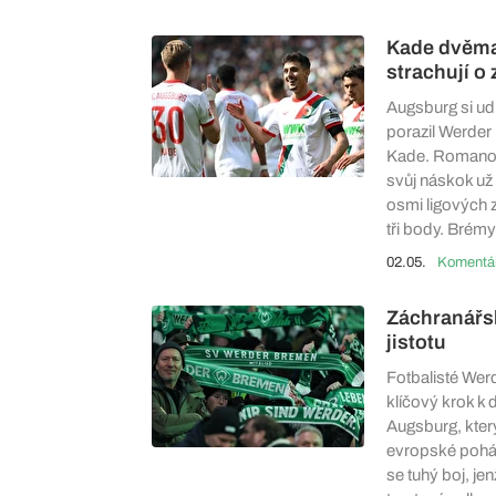
Kade dvěma 
strachují o
Augsburg si ud
porazil Werder
Kade. Romano S
svůj náskok už 
osmi ligových z
tři body. Brémy
02.05.
Záchranářsk
jistotu
Fotbalisté Wer
klíčový krok k d
Augsburg, který
evropské pohár
se tuhý boj, jen