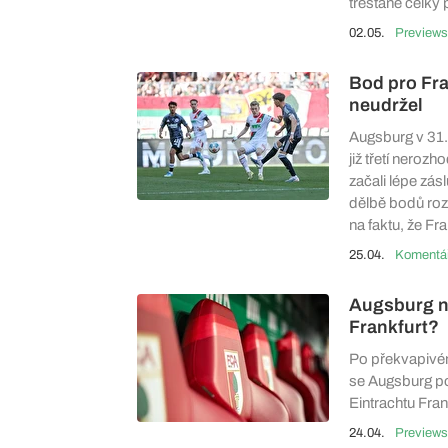
trestané celky 
02.05.
Previews
Bod pro Fra
neudržel
Augsburg v 31.
již třetí nero
začali lépe zás
dělbě bodů roz
na faktu, že Fr
25.04.
Augsburg na
Frankfurt?
Po překvapivém
se Augsburg pok
Eintrachtu Fran
24.04.
Previews