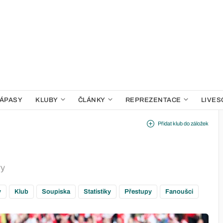
ÁPASY
KLUBY
ČLÁNKY
REPREZENTACE
LIVES
Přidat klub do záložek
vy
y
Klub
Soupiska
Statistiky
Přestupy
Fanoušci