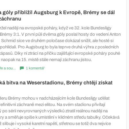
góly přiblížil Augsburg k Evropě, Brémy se dál
 záchranu
ržel naději na evropské poháry, když ve 32. kole Bundesligy
 Brémy 3:1. V první půli dvěma góly poslal hosty do vedení Anton
chmid sice ve druhém poločase dokázal snížit, ale hosté si
pohlídali. Pro Augsburg to byla teprve druhá výhra z posledních
ápasů. Díky ní ztrácí na příčku zajišťující evropské poháry pouhé
 naopak na 15. místě stále nemají záchranu jistou.
Komentáře a souhrny
1 komentář
á bitva na Weserstadionu, Brémy chtějí získat
deru Brémy mohou v nadcházejícím kole Bundesligy udělat
efinitivní záchraně mezi elitou. Na svém stadionu přivítají
 po sérii nevyrovnaných výsledků ztratil reálnou naději na
y a směřuje spíše k umístění v klidném středu tabulky. Očekává
ž slibuje i vysoké karetní napětí, střetnou se totiž dva nejvíce