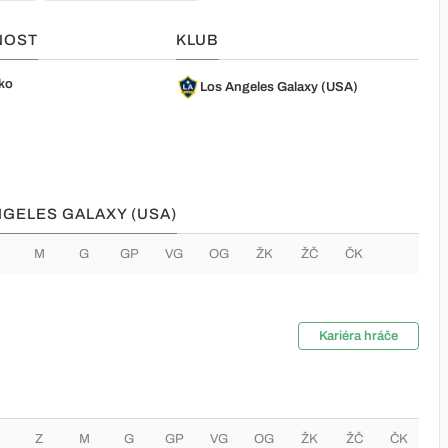
NOST
KLUB
ko
Los Angeles Galaxy (USA)
NGELES GALAXY (USA)
M
G
GP
VG
OG
ŽK
ŽČ
ČK
Kariéra hráče
Z
M
G
GP
VG
OG
ŽK
ŽČ
ČK