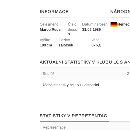
INFORMACE
NÁROD
Celé jméno
Číslo
Datum narození
Němec
Marco Reus
dresu
31.05.1989
?
Výška
Pozice
Váha
180 cm
záložník
67 kg
AKTUÁLNÍ STATISTIKY V KLUBU LOS A
Soutěž
Z
žádné statistiky nejsou k dispozici
STATISTIKY V REPREZENTACI
Reprezentace