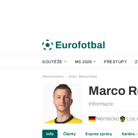
SOUTĚŽE
MS 2026
PŘESTUPY
Z
Hlavní stránka
Hráči - Marco Reus
Marco R
Informace
Německo
Los 
Info
Články
Expres zprávy
Kariéra -