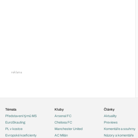
Témata
Kluby
Články
Představení týmů MS
Arsenal FC
Aktuality
EuroSkauting
Chelsea FC
Previews
PL v kostce
Manchester United
Komentáře a souhrny
Evropské koeficienty
AC Milán
Názory a komentáře