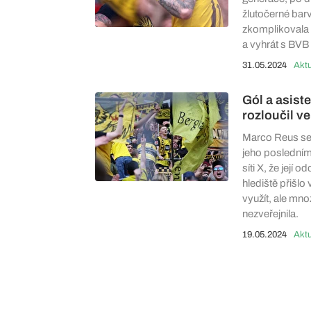
žlutočerné barv
zkomplikovala 
a vyhrát s BVB 
31.05.2024
Aktu
Gól a asiste
rozloučil v
Marco Reus se 
jeho posledním
síti X, že její
hlediště přišlo
využít, ale mno
nezveřejnila.
19.05.2024
Aktu