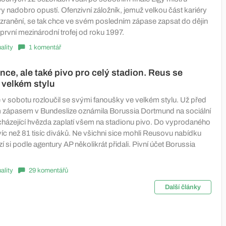
y nadobro opustí. Ofenzivní záložník, jemuž velkou část kariéry
zranění, se tak chce ve svém posledním zápase zapsat do dějin
první mezinárodní trofej od roku 1997.
ality
1 komentář
nce, ale také pivo pro celý stadion. Reus se
e velkém stylu
v sobotu rozloučil se svými fanoušky ve velkém stylu. Už před
 zápasem v Bundeslize oznámila Borussia Dortmund na sociální
 odcházející hvězda zaplatí všem na stadionu pivo. Do vyprodaného
 víc než 81 tisíc diváků. Ne všichni sice mohli Reusovu nabídku
zí si podle agentury AP několikrát přidali. Pivní účet Borussia
ality
29 komentářů
Další články