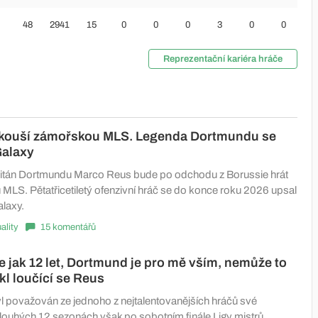
48
2941
15
0
0
0
3
0
0
Reprezentační kariéra hráče
zkouší zámořskou MLS. Legenda Dortmundu se
Galaxy
pitán Dortmundu Marco Reus bude po odchodu z Borussie hrát
 MLS. Pětatřicetiletý ofenzivní hráč se do konce roku 2026 upsal
laxy.
ality
15 komentářů
e jak 12 let, Dortmund je pro mě vším, nemůže to
ekl loučící se Reus
 považován ze jednoho z nejtalentovanějších hráčů své
louhých 12 sezonách však po sobotním finále Ligy mistrů