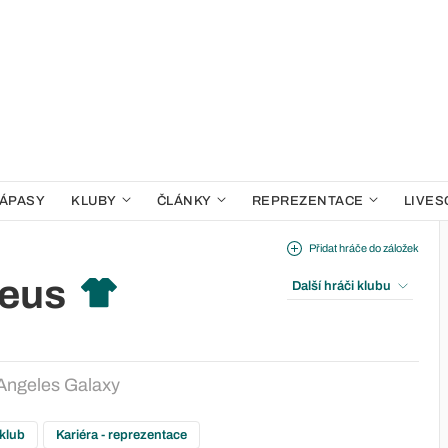
ÁPASY
KLUBY
ČLÁNKY
REPREZENTACE
LIVES
Přidat hráče do záložek
eus
Další hráči klubu
Angeles Galaxy
 klub
Kariéra - reprezentace