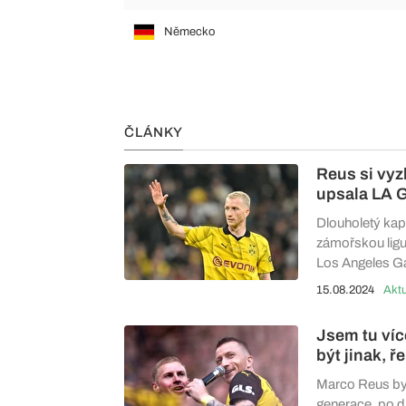
Německo
ČLÁNKY
Reus si vy
upsala LA 
Dlouholetý ka
zámořskou ligu
Los Angeles Ga
15.08.2024
Aktu
Jsem tu víc
být jinak, ř
Marco Reus byl
generace, po d