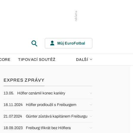
Můj EuroFotbal
CORE
TIPOVACÍ SOUTĚŽ
DALŠÍ
EXPRES ZPRÁVY
13.05.
Höfler oznámil konec kariéry
18.11.2024
Höfler prodloužil s Freiburgem
21.07.2024
Günter zůstává kapitánem Freiburgu
18.09.2023
Freiburg třikrát bez Höflera