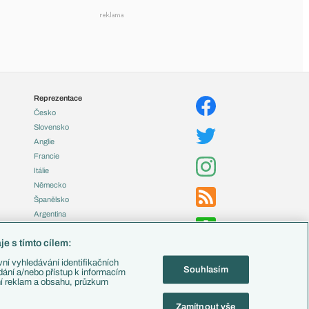
Reprezentace
Česko
Slovensko
Anglie
Francie
Itálie
Německo
Španělsko
Argentina
Brazílie
e s tímto cílem:
Přestupy
ní vyhledávání identifikačních
Souhlasím
Zápasy
ádání a/nebo přístup k informacím
ní reklam a obsahu, průzkum
Livescore
Tipovací soutěž
Zamítnout vše