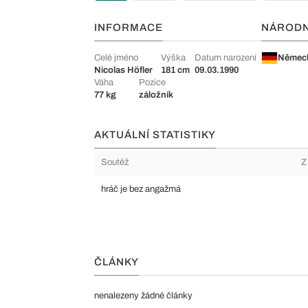
INFORMACE
NÁROD
Celé jméno
Výška
Datum narození
Němec
Nicolas Höfler
181 cm
09.03.1990
Váha
Pozice
77 kg
záložník
AKTUÁLNÍ STATISTIKY
Soutěž
Z
hráč je bez angažmá
ČLÁNKY
nenalezeny žádné články