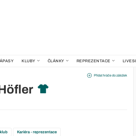
ÁPASY
KLUBY
ČLÁNKY
REPREZENTACE
LIVES
Přidat hráče do záložek
Höfler
 klub
Kariéra - reprezentace