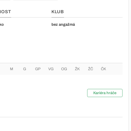
NOST
KLUB
ko
bez angažmá
M
G
GP
VG
OG
ŽK
ŽČ
ČK
Kariéra hráče