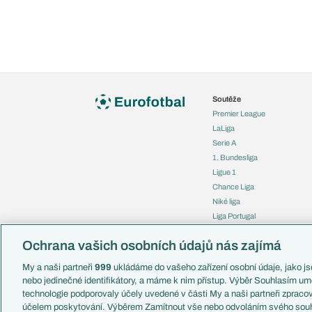
Soutěže
Premier League
LaLiga
Serie A
1. Bundesliga
Ligue 1
Chance Liga
Niké liga
Liga Portugal
Eredivisie
Ochrana vašich osobních údajů nás zajímá
Liga mistrů
Evropská liga
My a naši partneři
999
ukládáme do vašeho zařízení osobní údaje, jako jso
Konferenční liga
nebo jedinečné identifikátory, a máme k nim přístup. Výběr Souhlasím um
Mistrovství světa
technologie podporovaly účely uvedené v části My a naši partneři zprac
Liga národů
účelem poskytování. Výběrem Zamítnout vše nebo odvoláním svého souh