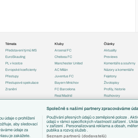
Témata
Kluby
Články
Představení týmů MS
Arsenal FC
Aktuality
EuroSkauting
Chelsea FC
Previews
PL v kostce
Manchester United
Komentáře a souhrny
Evropské koeficienty
AC Milán
Názory a komentáře
Přestupy
Juventus FC
Fejetony
Přestupové spekulace
Bayern Mnichov
Životopisy
Zranění
FC Barcelona
Profily, historie
Real Madrid
Rozhovory
Tipy a analýzy
Společně s našimi partnery zpracováváme údaj
Používání přesných údajů o zeměpisné poloze . Aktiv
u údaje o prohlížení
údajů v rámci specifických vlastností zařízení . Ukl
ožňuje, aby sledovací
v zařízení . Personalizovaná reklama a obsah, měře
ováváme údaje za
publika a rozvoj služeb .
lasu je zakážete.
Seznam partnerů (dodavatelů)