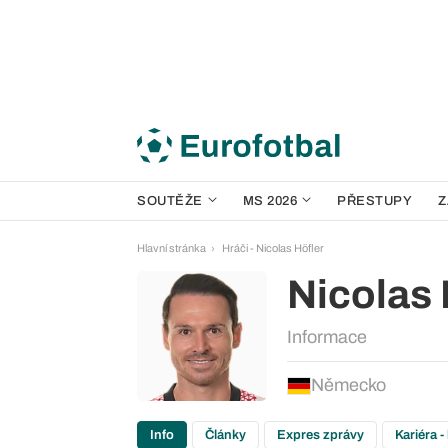
SOUTĚŽE
MS 2026
PŘESTUPY
Z
Hlavní stránka
Hráči - Nicolas Höfler
Nicolas 
Informace
Německo
Info
Články
Expres zprávy
Kariéra -