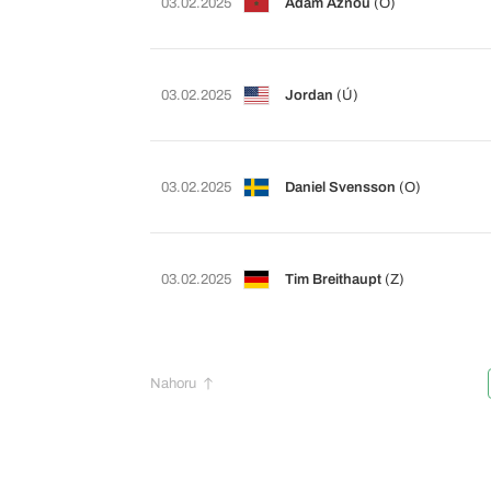
03.02.2025
Adam Aznou
(O)
03.02.2025
Jordan
(Ú)
03.02.2025
Daniel Svensson
(O)
03.02.2025
Tim Breithaupt
(Z)
Nahoru