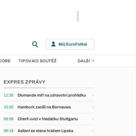
Můj EuroFotbal
CORE
TIPOVACÍ SOUTĚŽ
DALŠÍ
EXPRES ZPRÁVY
11:35
Diomande míří na zdravotní prohlídku
10:20
Hamburk zacílil na Bornauwa
09:56
Cherif uvízl v hledáčku Stuttgartu
09:18
Asllani se stane hráčem Lipska