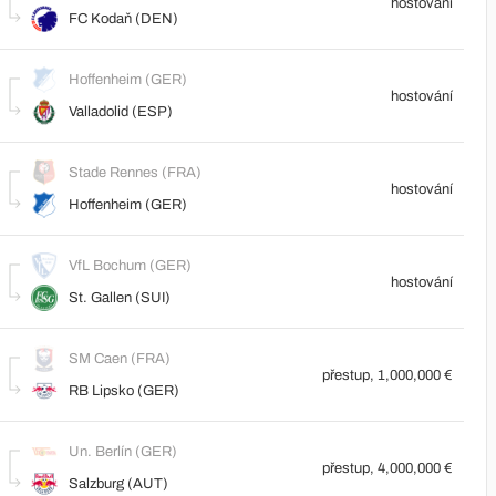
hostování
FC Kodaň (DEN)
Hoffenheim (GER)
hostování
Valladolid (ESP)
Stade Rennes (FRA)
hostování
Hoffenheim (GER)
VfL Bochum (GER)
hostování
St. Gallen (SUI)
SM Caen (FRA)
přestup, 1,000,000 €
RB Lipsko (GER)
Un. Berlín (GER)
přestup, 4,000,000 €
Salzburg (AUT)