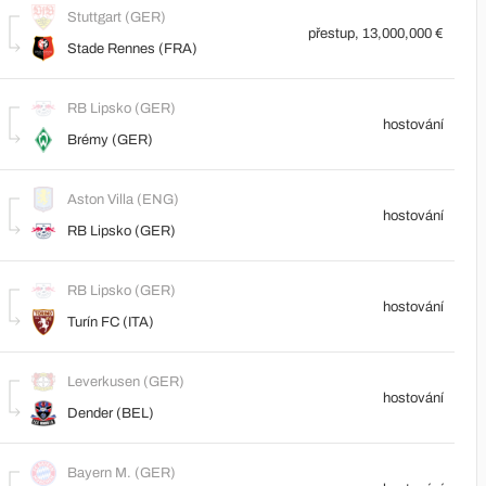
Stuttgart (GER)
přestup, 13,000,000 €
Stade Rennes (FRA)
RB Lipsko (GER)
hostování
Brémy (GER)
Aston Villa (ENG)
hostování
RB Lipsko (GER)
RB Lipsko (GER)
hostování
Turín FC (ITA)
Leverkusen (GER)
hostování
Dender (BEL)
Bayern M. (GER)