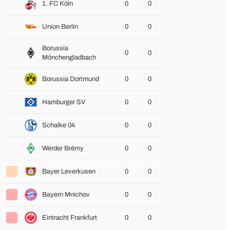
1. FC Köln
0
0
Union Berlín
0
0
Borussia
0
0
Mönchengladbach
Borussia Dortmund
0
0
Hamburger SV
0
0
Schalke 04
0
0
Werder Brémy
0
0
Bayer Leverkusen
0
0
Bayern Mnichov
0
0
Eintracht Frankfurt
0
0