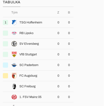
TABULKA
Tým
Z
B
1
TSG Hoffenheim
0
0
RB Lipsko
0
0
SV Elversberg
0
0
VfB Stuttgart
0
0
SC Paderborn
0
0
FC Augsburg
0
0
SC Freiburg
0
0
1. FSV Mainz 05
0
0