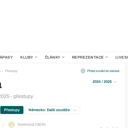
ÁPASY
KLUBY
ČLÁNKY
REPREZENTACE
LIVES
5
Přestupy
Přidat soutěž do záložek
a
2024 / 2025
025 - přestupy
Přestupy
Německo: Další soutěže
Dortmund (GER)