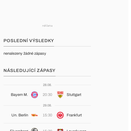
POSLEDNÍ VÝSLEDKY
nenalezeny žádné zápasy
NÁSLEDUJÍCÍ ZÁPASY
28.08.
Bayern M.
20:30
Stuttgart
29.08.
Un. Berlín
15:30
Frankfurt