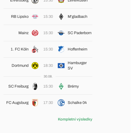
Elversberg
15:30
Leverkusen
RB Lipsko
15:30
M'gladbach
Mainz
15:30
SC Paderborn
1. FC Köln
15:30
Hoffenheim
Hamburger
Dortmund
18:30
SV
30.08.
SC Freiburg
15:30
Brémy
FC Augsburg
17:30
Schalke 04
Kompletní výsledky