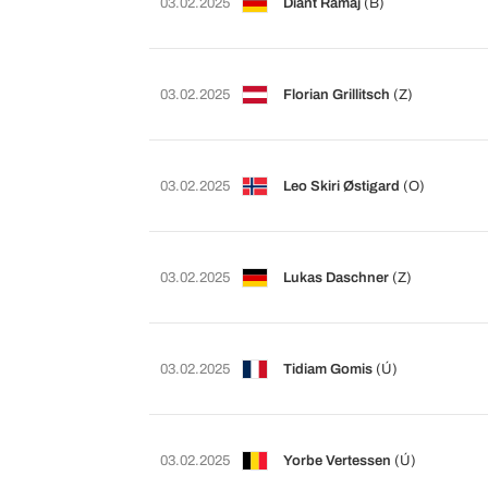
03.02.2025
Diant Ramaj
(B)
03.02.2025
Florian Grillitsch
(Z)
03.02.2025
Leo Skiri Østigard
(O)
03.02.2025
Lukas Daschner
(Z)
03.02.2025
Tidiam Gomis
(Ú)
03.02.2025
Yorbe Vertessen
(Ú)