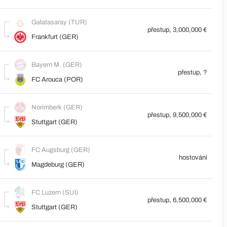
Galatasaray (TUR)
přestup, 3,000,000 €
Frankfurt (GER)
Bayern M. (GER)
přestup, ?
FC Arouca (POR)
Norimberk (GER)
přestup, 9,500,000 €
Stuttgart (GER)
FC Augsburg (GER)
hostování
Magdeburg (GER)
FC Luzern (SUI)
přestup, 6,500,000 €
Stuttgart (GER)