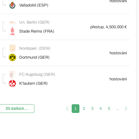
hostování
Valladolid (ESP)
Un. Berlín (GER)
přestup, 4,500,000 €
Stade Reims (FRA)
Nordsjael. (DEN)
hostování
Dortmund (GER)
FC Augsburg (GER)
hostování
K'lautern (GER)
20 dalších...
1
2
3
4
5
…