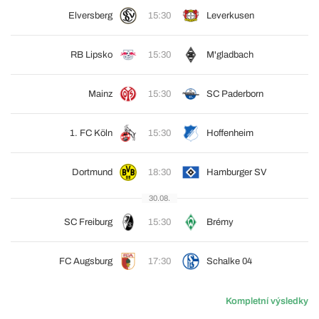
Elversberg
15:30
Leverkusen
RB Lipsko
15:30
M'gladbach
Mainz
15:30
SC Paderborn
1. FC Köln
15:30
Hoffenheim
Dortmund
18:30
Hamburger SV
30.08.
SC Freiburg
15:30
Brémy
FC Augsburg
17:30
Schalke 04
Kompletní výsledky