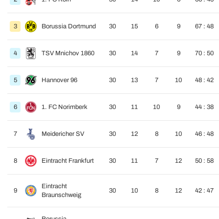
3
Borussia Dortmund
30
15
6
9
67 : 48
4
TSV Mnichov 1860
30
14
7
9
70 : 50
5
Hannover 96
30
13
7
10
48 : 42
6
1. FC Norimberk
30
11
10
9
44 : 38
7
Meidericher SV
30
12
8
10
46 : 48
8
Eintracht Frankfurt
30
11
7
12
50 : 58
Eintracht
9
30
10
8
12
42 : 47
Braunschweig