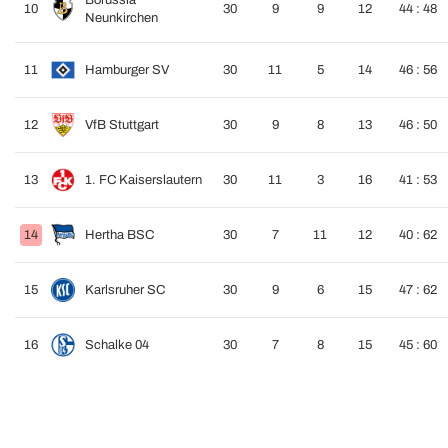
Borussia
10
30
9
9
12
44 : 48
Neunkirchen
11
Hamburger SV
30
11
5
14
46 : 56
12
VfB Stuttgart
30
9
8
13
46 : 50
13
1. FC Kaiserslautern
30
11
3
16
41 : 53
14
Hertha BSC
30
7
11
12
40 : 62
15
Karlsruher SC
30
9
6
15
47 : 62
16
Schalke 04
30
7
8
15
45 : 60