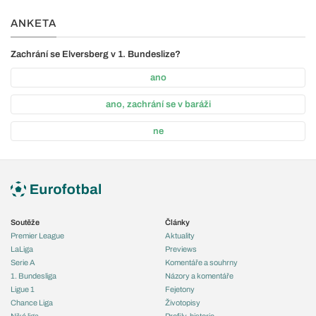
ANKETA
Zachrání se Elversberg v 1. Bundeslize?
ano
ano, zachrání se v baráži
ne
Soutěže
Články
Premier League
Aktuality
LaLiga
Previews
Serie A
Komentáře a souhrny
1. Bundesliga
Názory a komentáře
Ligue 1
Fejetony
Chance Liga
Životopisy
Niké liga
Profily, historie