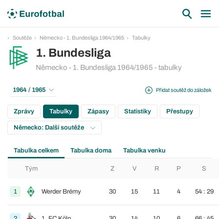
Soutěže
Německo - 1. Bundesliga 1964/1965
Tabulky
1. Bundesliga
Německo - 1. Bundesliga 1964/1965 - tabulky
1964 / 1965
Přidat soutěž do záložek
Zprávy
Tabulky
Zápasy
Statistiky
Přestupy
Německo: Další soutěže
Tabulka celkem
Tabulka doma
Tabulka venku
Tým
Z
V
R
P
S
1
Werder Brémy
30
15
11
4
54 : 29
2
1. FC Köln
30
14
10
6
66 : 45