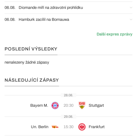
06.08.
Diomande míří na zdravotní prohlídku
06.08.
Hamburk zacílil na Bornauwa
Další expres zprávy
POSLEDNÍ VÝSLEDKY
nenalezeny žádné zápasy
NÁSLEDUJÍCÍ ZÁPASY
28.08.
Bayern M.
20:30
Stuttgart
29.08.
Un. Berlín
15:30
Frankfurt