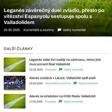
Leganés závěrečný duel zvládlo, přesto po
vítězství Espanyolu sestupuje spolu s
Valladolidem
24.05.2025
Komentáře a souhrny
žádný komentář
DALŠÍ ČLÁNKY
Leganés stále živí naději na záchranu, mimo jiné
musí porazit Real Valladolid
23.05.2025
Previews
žádný komentář
Alavés zůstává v LaLize, Valladolid opět padl
18.05.2025
Komentáře a souhrny
žádný komentář
Alavés se představí na hřišti Realu Valladolid
17.05.2025
Previews
žádný komentář