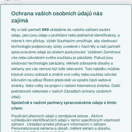
Evropská liga
Reprezentace
Konferenční liga
Česko
Ochrana vašich osobních údajů nás
Mistrovství světa
Slovensko
zajímá
Liga národů
Anglie
Francie
My a naši partneři
999
ukládáme do vašeho zařízení osobní
Témata
Itálie
údaje, jako jsou údaje o prohlížení nebo jedinečné identifikátory, a
Představení týmů MS
Německo
máme k nim přístup. Výběr Souhlasím umožňuje, aby sledovací
EuroSkauting
Španělsko
technologie podporovaly účely uvedené v části My a naši partneři
PL v kostce
Argentina
zpracováváme údaje za účelem poskytování. Výběrem Zamítnout
Evropské koeficienty
Brazílie
vše nebo odvoláním svého souhlasu je zakážete. Pokud jsou
Přestupy
sledovací technologie zakázány, některé zobrazené obsahy a
Přestupové spekulace
reklamy pro vás nemusí být tolik relevantní. Tuto nabídku můžete
Přestupy
Zranění
kdykoli znovu zobrazit a změnit své volby nebo souhlas odvolat
Zápasy
kliknutím na odkaz Řízení předvoleb ve spodní části webové
Livescore
stránky. Vaše volby se projeví v našem Internetová stránka. Další
Kluby
Tipovací soutěž
podrobnosti naleznete v našich Zásadách ochrany osobních
Arsenal FC
Fotbal TV
údajů.
Chelsea FC
Společně s našimi partnery zpracováváme údaje s tímto
Manchester United
cílem:
AC Milán
Juventus FC
Používání přesných údajů o zeměpisné poloze . Aktivní
Bayern Mnichov
vyhledávání identifikačních údajů v rámci specifických vlastností
zařízení . Ukládání a/nebo přístup k informacím v zařízení .
FC Barcelona
Personalizovaná reklama a obsah, měření reklam a obsahu,
Real Madrid