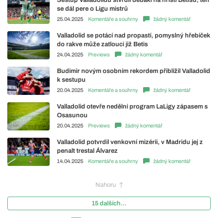
se dál pere o Ligu mistrů
25.04.2025
Komentáře a souhrny
žádný komentář
Valladolid se potácí nad propastí, pomyslný hřebíček
do rakve může zatlouci již Betis
24.04.2025
Previews
žádný komentář
Budimir novým osobním rekordem přiblížil Valladolid
k sestupu
20.04.2025
Komentáře a souhrny
žádný komentář
Valladolid otevře nedělní program LaLigy zápasem s
Osasunou
20.04.2025
Previews
žádný komentář
Valladolid potvrdil venkovní mizérii, v Madridu jej z
penalt trestal Álvarez
14.04.2025
Komentáře a souhrny
žádný komentář
Nahoru
15 dalších...