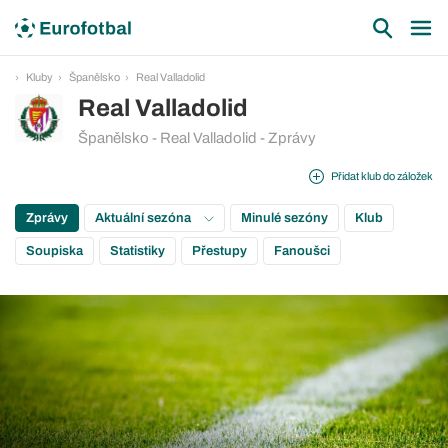
Kluby
Španělsko
Real Valladolid
Real Valladolid
Španělsko - Real Valladolid - Zprávy
Přidat klub do záložek
Zprávy
Aktuální sezóna
Minulé sezóny
Klub
Soupiska
Statistiky
Přestupy
Fanoušci