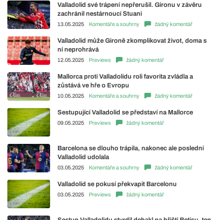
Valladolid své trápení nepřerušil. Gironu v závěru
zachránil nestárnoucí Stuani
13.05.2025
Komentáře a souhrny
žádný komentář
Valladolid může Gironě zkomplikovat život, doma s
ní neprohrává
12.05.2025
Previews
žádný komentář
Mallorca proti Valladolidu roli favorita zvládla a
zůstává ve hře o Evropu
10.05.2025
Komentáře a souhrny
žádný komentář
Sestupující Valladolid se představí na Mallorce
09.05.2025
Previews
žádný komentář
Barcelona se dlouho trápila, nakonec ale poslední
Valladolid udolala
03.05.2025
Komentáře a souhrny
žádný komentář
Valladolid se pokusí překvapit Barcelonu
03.05.2025
Previews
žádný komentář
Sestup Valladolidu stvrdil debakl na hřišti Betisu, ten