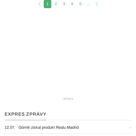
1
2
3
4
5
…
EXPRES ZPRÁVY
12.07.
Górnik získal produkt Realu Madrid