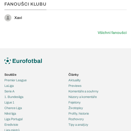
FANOUŠCI KLUBU
Xavi
Všichni fanoušci
Soutěže
Články
Premier League
Aktuality
LaLiga
Previews
Serie A
Komentáře a souhrny
1. Bundesliga
Názory a komentáře
Ligue 1
Fejetony
Chance Liga
Životopisy
Niké liga
Profily, historie
Liga Portugal
Rozhovory
Eredivisie
Tipy a analýzy
Liga mistrů