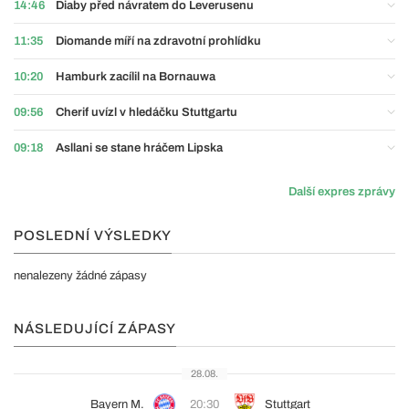
14:46
Diaby před návratem do Leverusenu
11:35
Diomande míří na zdravotní prohlídku
10:20
Hamburk zacílil na Bornauwa
09:56
Cherif uvízl v hledáčku Stuttgartu
09:18
Asllani se stane hráčem Lipska
Další expres zprávy
POSLEDNÍ VÝSLEDKY
nenalezeny žádné zápasy
NÁSLEDUJÍCÍ ZÁPASY
28.08.
Bayern M.
20:30
Stuttgart