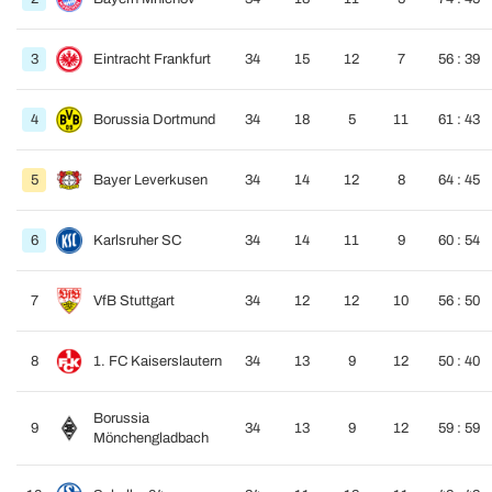
3
Eintracht Frankfurt
34
15
12
7
56 : 39
4
Borussia Dortmund
34
18
5
11
61 : 43
5
Bayer Leverkusen
34
14
12
8
64 : 45
6
Karlsruher SC
34
14
11
9
60 : 54
7
VfB Stuttgart
34
12
12
10
56 : 50
8
1. FC Kaiserslautern
34
13
9
12
50 : 40
Borussia
9
34
13
9
12
59 : 59
Mönchengladbach