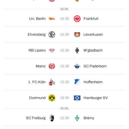
29.08.
Un. Berlín
15:30
Frankfurt
Elversberg
15:30
Leverkusen
RB Lipsko
15:30
M'gladbach
Mainz
15:30
SC Paderborn
1. FC Köln
15:30
Hoffenheim
Dortmund
18:30
Hamburger SV
30.08.
SC Freiburg
15:30
Brémy