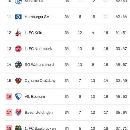
10
Schalke 04
34
11
12
11
42 : 43
11
Hamburger SV
34
8
15
11
42 : 44
12
1. FC Köln
34
12
4
18
41 : 51
13
1. FC Norimberk
34
10
8
16
30 : 47
14
SG Wattenscheid
34
10
8
16
46 : 67
15
Dynamo Drážďany
34
7
13
14
32 : 49
16
VfL Bochum
34
8
10
16
45 : 52
17
Bayer Uerdingen
34
7
10
17
35 : 64
18
1. FC Saarbrücken
34
5
13
16
37 : 71