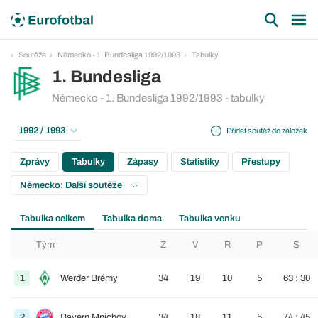
Soutěže
Německo - 1. Bundesliga 1992/1993
Tabulky
1. Bundesliga
Německo - 1. Bundesliga 1992/1993 - tabulky
1992 / 1993
Přidat soutěž do záložek
Zprávy
Tabulky
Zápasy
Statistiky
Přestupy
Německo: Další soutěže
Tabulka celkem
Tabulka doma
Tabulka venku
Tým
Z
V
R
P
S
1
Werder Brémy
34
19
10
5
63 : 30
2
Bayern Mnichov
34
18
11
5
74 : 45