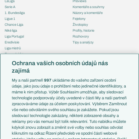
LaLiga
Previews
Serie A
Komentáře a souhrny
1. Bundesliga
Názory a komentáře
Ligue 1
Fejetony
Chance Liga
Životopisy
Niké liga
Profily, historie
Liga Portugal
Rozhovory
Eredivisie
Tipy a analýzy
Liga mistrů
Evropská liga
Reprezentace
Konferenční liga
Česko
Ochrana vašich osobních údajů nás
Mistrovství světa
Slovensko
zajímá
Liga národů
Anglie
Francie
My a naši partneři
997
ukládáme do vašeho zařízení osobní
Témata
Itálie
údaje, jako jsou údaje o prohlížení nebo jedinečné identifikátory, a
Představení týmů MS
Německo
máme k nim přístup. Výběr Souhlasím umožňuje, aby sledovací
EuroSkauting
Španělsko
technologie podporovaly účely uvedené v části My a naši partneři
PL v kostce
Argentina
zpracováváme údaje za účelem poskytování. Výběrem Zamítnout
Evropské koeficienty
Brazílie
vše nebo odvoláním svého souhlasu je zakážete. Pokud jsou
Přestupy
sledovací technologie zakázány, některé zobrazené obsahy a
Přestupové spekulace
reklamy pro vás nemusí být tolik relevantní. Tuto nabídku můžete
Přestupy
Zranění
kdykoli znovu zobrazit a změnit své volby nebo souhlas odvolat
Zápasy
kliknutím na odkaz Řízení předvoleb ve spodní části webové
Livescore