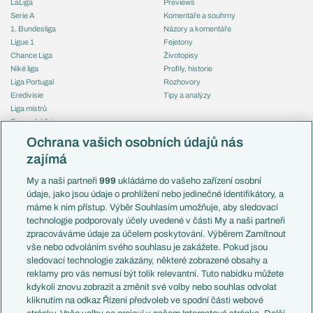
LaLiga
Previews
Serie A
Komentáře a souhrny
1. Bundesliga
Názory a komentáře
Ligue 1
Fejetony
Chance Liga
Životopisy
Niké liga
Profily, historie
Liga Portugal
Rozhovory
Eredivisie
Tipy a analýzy
Liga mistrů
Evropská liga
Reprezentace
Konferenční liga
Česko
Ochrana vašich osobních údajů nás
Mistrovství světa
Slovensko
zajímá
Liga národů
Anglie
Francie
My a naši partneři
999
ukládáme do vašeho zařízení osobní
Témata
Itálie
údaje, jako jsou údaje o prohlížení nebo jedinečné identifikátory, a
Představení týmů MS
Německo
máme k nim přístup. Výběr Souhlasím umožňuje, aby sledovací
EuroSkauting
Španělsko
technologie podporovaly účely uvedené v části My a naši partneři
PL v kostce
Argentina
zpracováváme údaje za účelem poskytování. Výběrem Zamítnout
Evropské koeficienty
Brazílie
vše nebo odvoláním svého souhlasu je zakážete. Pokud jsou
Přestupy
sledovací technologie zakázány, některé zobrazené obsahy a
Přestupové spekulace
reklamy pro vás nemusí být tolik relevantní. Tuto nabídku můžete
Přestupy
Zranění
kdykoli znovu zobrazit a změnit své volby nebo souhlas odvolat
Zápasy
kliknutím na odkaz Řízení předvoleb ve spodní části webové
Livescore