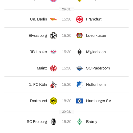
29.08.
Un. Berlín
15:30
Frankfurt
Elversberg
15:30
Leverkusen
RB Lipsko
15:30
M'gladbach
Mainz
15:30
SC Paderborn
1. FC Köln
15:30
Hoffenheim
Dortmund
18:30
Hamburger SV
30.08.
SC Freiburg
15:30
Brémy