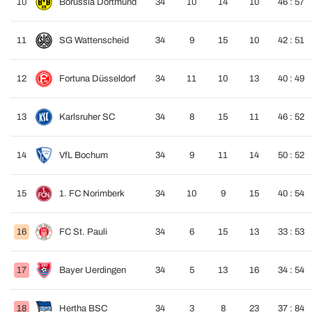
10
Borussia Dortmund
34
10
14
10
46 : 57
11
SG Wattenscheid
34
9
15
10
42 : 51
12
Fortuna Düsseldorf
34
11
10
13
40 : 49
13
Karlsruher SC
34
8
15
11
46 : 52
14
VfL Bochum
34
9
11
14
50 : 52
15
1. FC Norimberk
34
10
9
15
40 : 54
16
FC St. Pauli
34
6
15
13
33 : 53
17
Bayer Uerdingen
34
5
13
16
34 : 54
18
Hertha BSC
34
3
8
23
37 : 84