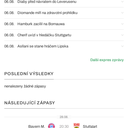
06.08.
Diaby před návratem do Leverusenu
06.08.
Diomande míří na zdravotní prohlídku
06.08.
Hamburk zacílil na Bornauwa
06.08.
Cherif uvízl v hledáčku Stuttgartu
06.08.
Asllani se stane hráčem Lipska
Další expres zprávy
POSLEDNÍ VÝSLEDKY
nenalezeny žádné zápasy
NÁSLEDUJÍCÍ ZÁPASY
28.08.
Bayern M.
20:30
Stuttgart