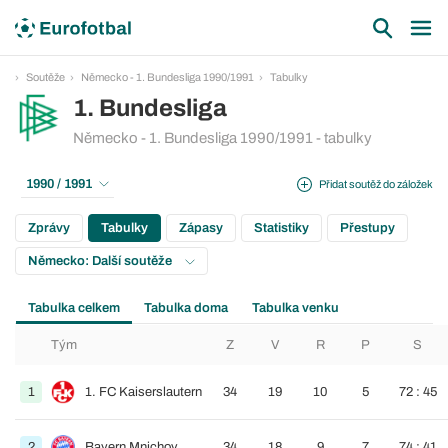
Soutěže
Německo - 1. Bundesliga 1990/1991
Tabulky
1. Bundesliga
Německo - 1. Bundesliga 1990/1991 - tabulky
1990 / 1991
Přidat soutěž do záložek
Zprávy
Tabulky
Zápasy
Statistiky
Přestupy
Německo: Další soutěže
Tabulka celkem
Tabulka doma
Tabulka venku
Tým
Z
V
R
P
S
1
1. FC Kaiserslautern
34
19
10
5
72 : 45
2
Bayern Mnichov
34
18
9
7
74 : 41