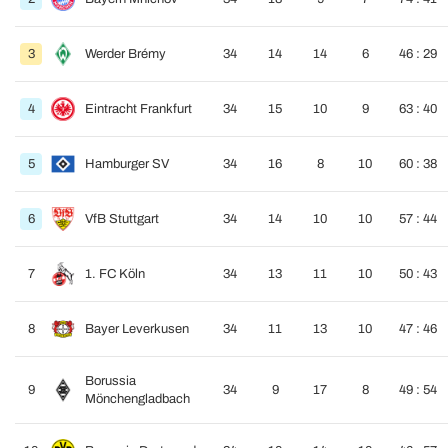
3
Werder Brémy
34
14
14
6
46 : 29
4
Eintracht Frankfurt
34
15
10
9
63 : 40
5
Hamburger SV
34
16
8
10
60 : 38
6
VfB Stuttgart
34
14
10
10
57 : 44
7
1. FC Köln
34
13
11
10
50 : 43
8
Bayer Leverkusen
34
11
13
10
47 : 46
Borussia
9
34
9
17
8
49 : 54
Mönchengladbach