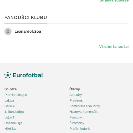
Stránka soutěže
FANOUŠCI KLUBU
LeonardoUžoa
Všichni fanoušci
Soutěže
Články
Premier League
Aktuality
LaLiga
Previews
Serie A
Komentáře a souhrny
1. Bundesliga
Názory a komentáře
Ligue 1
Fejetony
Chance Liga
Životopisy
Niké liga
Profily, historie