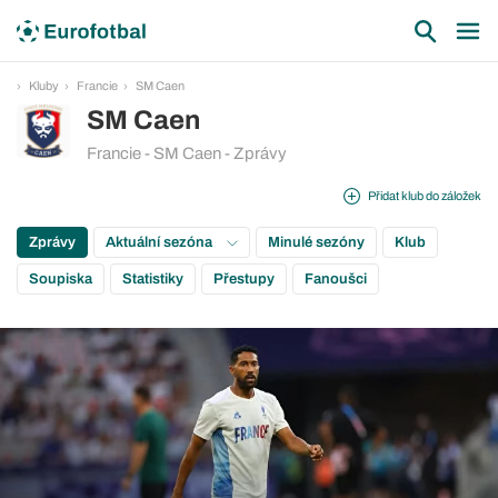
Kluby
Francie
SM Caen
SM Caen
Francie - SM Caen - Zprávy
Přidat klub do záložek
Zprávy
Aktuální sezóna
Minulé sezóny
Klub
Soupiska
Statistiky
Přestupy
Fanoušci