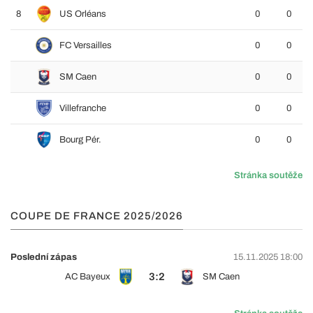
8
US Orléans
0
0
FC Versailles
0
0
SM Caen
0
0
Villefranche
0
0
Bourg Pér.
0
0
Stránka soutěže
COUPE DE FRANCE 2025/2026
Poslední zápas
15.11.2025 18:00
3:2
AC Bayeux
SM Caen