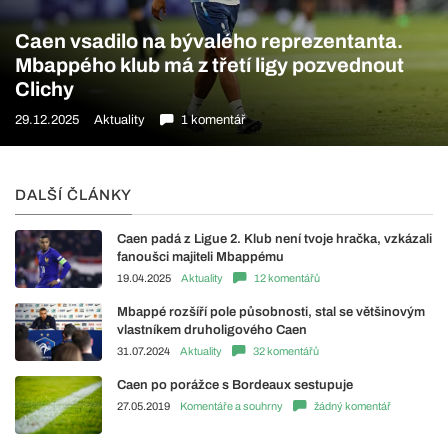
Caen vsadilo na bývalého reprezentanta.
Mbappého klub má z třetí ligy pozvednout
Clichy
29.12.2025
Aktuality
1 komentář
DALŠÍ ČLÁNKY
Caen padá z Ligue 2. Klub není tvoje hračka, vzkázali
fanoušci majiteli Mbappému
19.04.2025
Aktuality
12 komentářů
Mbappé rozšíří pole působnosti, stal se většinovým
vlastníkem druholigového Caen
31.07.2024
Aktuality
32 komentářů
Caen po porážce s Bordeaux sestupuje
27.05.2019
Komentáře a souhrny
žádný komentář