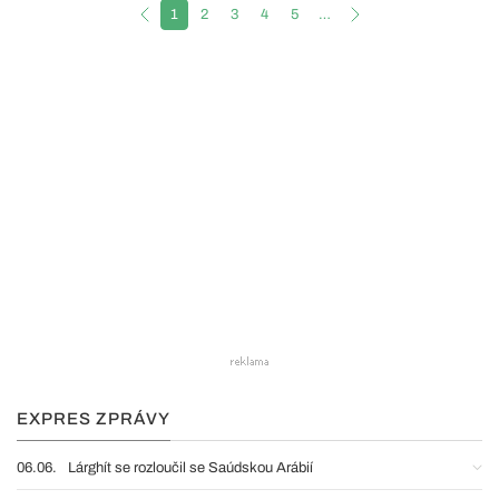
1
2
3
4
5
…
EXPRES ZPRÁVY
06.06.
Lárghít se rozloučil se Saúdskou Arábií