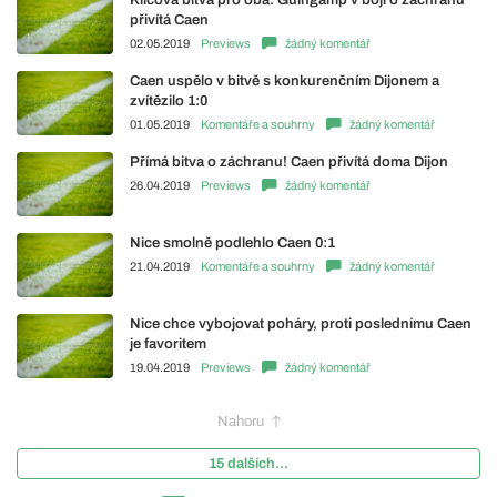
přivítá Caen
02.05.2019
Previews
žádný komentář
Caen uspělo v bitvě s konkurenčním Dijonem a
zvítězilo 1:0
01.05.2019
Komentáře a souhrny
žádný komentář
Přímá bitva o záchranu! Caen přivítá doma Dijon
26.04.2019
Previews
žádný komentář
Nice smolně podlehlo Caen 0:1
21.04.2019
Komentáře a souhrny
žádný komentář
Nice chce vybojovat poháry, proti poslednímu Caen
je favoritem
19.04.2019
Previews
žádný komentář
Nahoru
15 dalších...