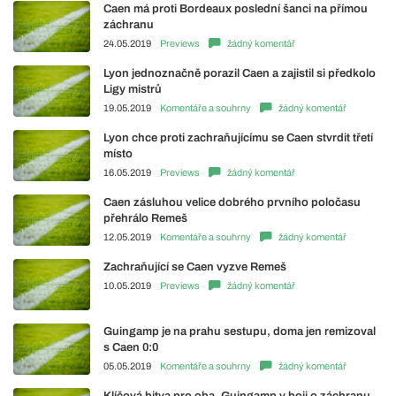
Caen má proti Bordeaux poslední šanci na přímou
záchranu
24.05.2019
Previews
žádný komentář
Lyon jednoznačně porazil Caen a zajistil si předkolo
Ligy mistrů
19.05.2019
Komentáře a souhrny
žádný komentář
Lyon chce proti zachraňujícímu se Caen stvrdit třetí
místo
16.05.2019
Previews
žádný komentář
Caen zásluhou velice dobrého prvního poločasu
přehrálo Remeš
12.05.2019
Komentáře a souhrny
žádný komentář
Zachraňující se Caen vyzve Remeš
10.05.2019
Previews
žádný komentář
Guingamp je na prahu sestupu, doma jen remizoval
s Caen 0:0
05.05.2019
Komentáře a souhrny
žádný komentář
Klíčová bitva pro oba. Guingamp v boji o záchranu