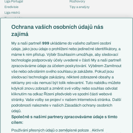
Liga Portugal
Rozhovory
Eredivisie
Tipy a analýzy
Liga mistrů
Evropská liga
Reprezentace
Konferenční liga
Česko
Ochrana vašich osobních údajů nás
Mistrovství světa
Slovensko
zajímá
Liga národů
Anglie
Francie
My a naši partneři
999
ukládáme do vašeho zařízení osobní
Témata
Itálie
údaje, jako jsou údaje o prohlížení nebo jedinečné identifikátory, a
Představení týmů MS
Německo
máme k nim přístup. Výběr Souhlasím umožňuje, aby sledovací
EuroSkauting
Španělsko
technologie podporovaly účely uvedené v části My a naši partneři
PL v kostce
Argentina
zpracováváme údaje za účelem poskytování. Výběrem Zamítnout
Evropské koeficienty
Brazílie
vše nebo odvoláním svého souhlasu je zakážete. Pokud jsou
Přestupy
sledovací technologie zakázány, některé zobrazené obsahy a
Přestupové spekulace
reklamy pro vás nemusí být tolik relevantní. Tuto nabídku můžete
Přestupy
Zranění
kdykoli znovu zobrazit a změnit své volby nebo souhlas odvolat
Zápasy
kliknutím na odkaz Řízení předvoleb ve spodní části webové
Livescore
stránky. Vaše volby se projeví v našem Internetová stránka. Další
Kluby
Tipovací soutěž
podrobnosti naleznete v našich Zásadách ochrany osobních
Arsenal FC
Fotbal TV
údajů.
Chelsea FC
Společně s našimi partnery zpracováváme údaje s tímto
Manchester United
cílem:
AC Milán
Juventus FC
Používání přesných údajů o zeměpisné poloze . Aktivní