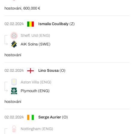
hostování, 600,000 €
02.02.2024
Ismaila Coulibaly
(Z)
Sheff. Utd (ENG)
AIK Solna (SWE)
hostování
02.02.2024
Lino Sousa
(O)
Aston Villa (ENG)
Plymouth (ENG)
hostování
02.02.2024
Serge Aurier
(O)
Nottingham (ENG)