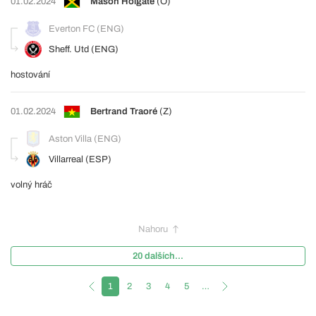
01.02.2024
Mason Holgate
(O)
Everton FC (ENG)
Sheff. Utd (ENG)
hostování
01.02.2024
Bertrand Traoré
(Z)
Aston Villa (ENG)
Villarreal (ESP)
volný hráč
Nahoru
20 dalších...
1
2
3
4
5
…