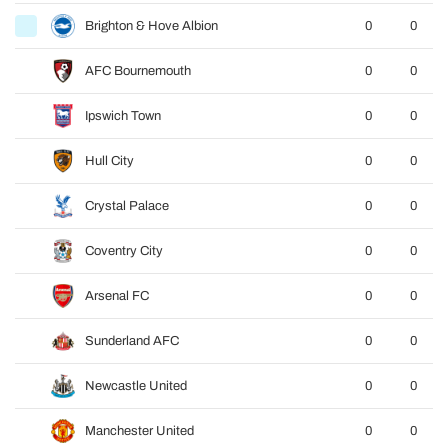
Brighton & Hove Albion
0
0
AFC Bournemouth
0
0
Ipswich Town
0
0
Hull City
0
0
Crystal Palace
0
0
Coventry City
0
0
Arsenal FC
0
0
Sunderland AFC
0
0
Newcastle United
0
0
Manchester United
0
0