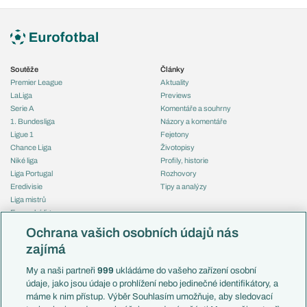
Soutěže
Články
Premier League
Aktuality
LaLiga
Previews
Serie A
Komentáře a souhrny
1. Bundesliga
Názory a komentáře
Ligue 1
Fejetony
Chance Liga
Životopisy
Niké liga
Profily, historie
Liga Portugal
Rozhovory
Eredivisie
Tipy a analýzy
Liga mistrů
Evropská liga
Reprezentace
Konferenční liga
Česko
Ochrana vašich osobních údajů nás
Mistrovství světa
Slovensko
zajímá
Liga národů
Anglie
Francie
My a naši partneři
999
ukládáme do vašeho zařízení osobní
Témata
Itálie
údaje, jako jsou údaje o prohlížení nebo jedinečné identifikátory, a
Představení týmů MS
Německo
máme k nim přístup. Výběr Souhlasím umožňuje, aby sledovací
EuroSkauting
Španělsko