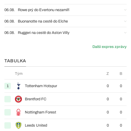
06.08.
Rowe prý do Evertonu nezamíří
06.08.
Buonanotte na cestě do Elche
06.08.
Ruggeri na cestě do Aston Villy
Další expres zprávy
TABULKA
Tým
Z
B
1
Tottenham Hotspur
0
0
Brentford FC
0
0
Nottingham Forest
0
0
Leeds United
0
0