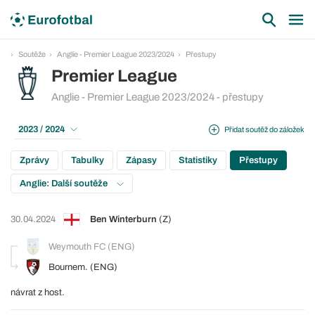
Soutěže
Anglie - Premier League 2023/2024
Přestupy
Premier League
Anglie - Premier League 2023/2024 - přestupy
2023 / 2024
Přidat soutěž do záložek
Zprávy
Tabulky
Zápasy
Statistiky
Přestupy
Anglie: Další soutěže
30.04.2024
Ben Winterburn
(Z)
Weymouth FC (ENG)
Bournem. (ENG)
návrat z host.