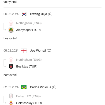
volný hráč
06.02.2024
Hwang Ui-jo
(Ú)
Nottingham (ENG)
Alanyaspor (TUR)
hostování
05.02.2024
Joe Worrall
(O)
Nottingham (ENG)
Beşiktaş (TUR)
hostování
02.02.2024
Carlos Vinícius
(Ú)
Fulham FC (ENG)
Galatasaray (TUR)