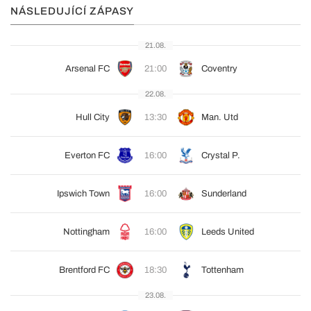
NÁSLEDUJÍCÍ ZÁPASY
21.08.
Arsenal FC
21:00
Coventry
22.08.
Hull City
13:30
Man. Utd
Everton FC
16:00
Crystal P.
Ipswich Town
16:00
Sunderland
Nottingham
16:00
Leeds United
Brentford FC
18:30
Tottenham
23.08.