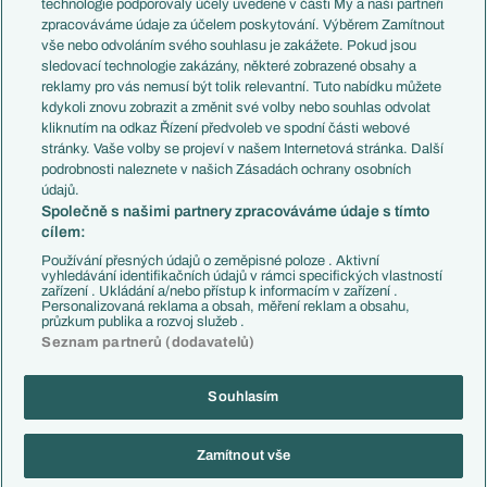
technologie podporovaly účely uvedené v části My a naši partneři
PL v kostce
Argentina
zpracováváme údaje za účelem poskytování. Výběrem Zamítnout
Evropské koeficienty
Brazílie
vše nebo odvoláním svého souhlasu je zakážete. Pokud jsou
Přestupy
sledovací technologie zakázány, některé zobrazené obsahy a
Přestupové spekulace
reklamy pro vás nemusí být tolik relevantní. Tuto nabídku můžete
Přestupy
Zranění
kdykoli znovu zobrazit a změnit své volby nebo souhlas odvolat
Zápasy
kliknutím na odkaz Řízení předvoleb ve spodní části webové
Livescore
stránky. Vaše volby se projeví v našem Internetová stránka. Další
Kluby
Tipovací soutěž
podrobnosti naleznete v našich Zásadách ochrany osobních
Arsenal FC
Fotbal TV
údajů.
Chelsea FC
Společně s našimi partnery zpracováváme údaje s tímto
Manchester United
cílem:
AC Milán
Juventus FC
Používání přesných údajů o zeměpisné poloze . Aktivní
Bayern Mnichov
vyhledávání identifikačních údajů v rámci specifických vlastností
zařízení . Ukládání a/nebo přístup k informacím v zařízení .
FC Barcelona
Personalizovaná reklama a obsah, měření reklam a obsahu,
Real Madrid
průzkum publika a rozvoj služeb .
Seznam partnerů (dodavatelů)
Souhlasím
Copyright © 2001-2026 EuroFotbal.cz. Využíváme zpravodajství ČTK.
RSS
Podmínky užití
Informace o zpracování osobních údajů
Zamítnout vše
GDPR a žurnalistika
Nastavení soukromí
Kontakt
Tiráž