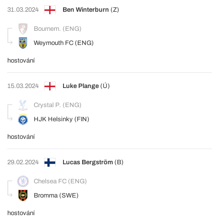
31.03.2024
Ben Winterburn
(Z)
Bournem. (ENG)
Weymouth FC (ENG)
hostování
15.03.2024
Luke Plange
(Ú)
Crystal P. (ENG)
HJK Helsinky (FIN)
hostování
29.02.2024
Lucas Bergström
(B)
Chelsea FC (ENG)
Bromma (SWE)
hostování