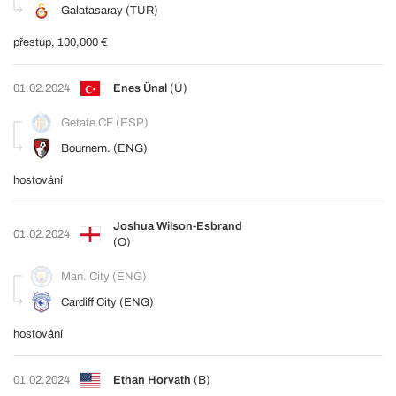
Galatasaray (TUR)
přestup, 100,000 €
01.02.2024
Enes Ünal
(Ú)
Getafe CF (ESP)
Bournem. (ENG)
hostování
Joshua Wilson-Esbrand
01.02.2024
(O)
Man. City (ENG)
Cardiff City (ENG)
hostování
01.02.2024
Ethan Horvath
(B)