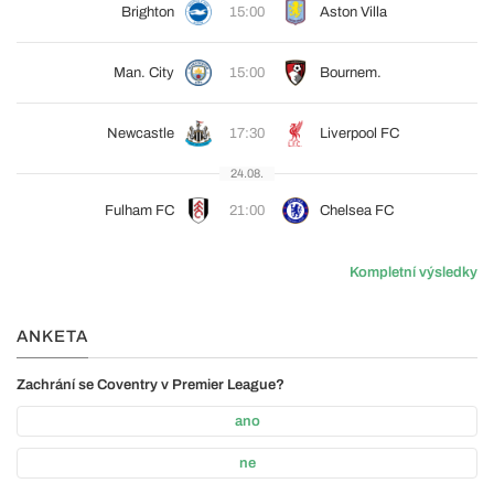
Brighton
15:00
Aston Villa
Man. City
15:00
Bournem.
Newcastle
17:30
Liverpool FC
24.08.
Fulham FC
21:00
Chelsea FC
Kompletní výsledky
ANKETA
Zachrání se Coventry v Premier League?
ano
ne