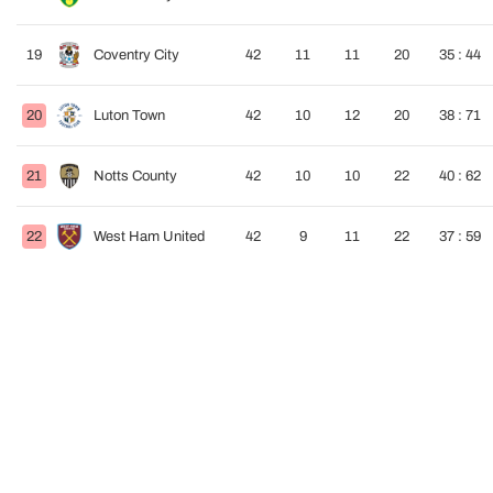
19
Coventry City
42
11
11
20
35 : 44
20
Luton Town
42
10
12
20
38 : 71
21
Notts County
42
10
10
22
40 : 62
22
West Ham United
42
9
11
22
37 : 59