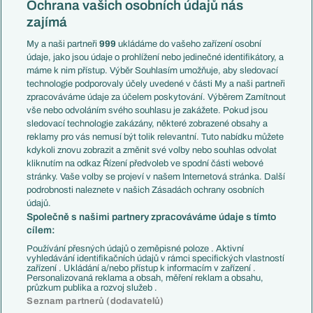
Česko
Ochrana vašich osobních údajů nás
Mistrovství světa
Slovensko
zajímá
Liga národů
Anglie
Francie
My a naši partneři
999
ukládáme do vašeho zařízení osobní
Témata
Itálie
údaje, jako jsou údaje o prohlížení nebo jedinečné identifikátory, a
Představení týmů MS
Německo
máme k nim přístup. Výběr Souhlasím umožňuje, aby sledovací
EuroSkauting
Španělsko
technologie podporovaly účely uvedené v části My a naši partneři
PL v kostce
Argentina
zpracováváme údaje za účelem poskytování. Výběrem Zamítnout
Evropské koeficienty
Brazílie
vše nebo odvoláním svého souhlasu je zakážete. Pokud jsou
Přestupy
sledovací technologie zakázány, některé zobrazené obsahy a
Přestupové spekulace
reklamy pro vás nemusí být tolik relevantní. Tuto nabídku můžete
Přestupy
Zranění
kdykoli znovu zobrazit a změnit své volby nebo souhlas odvolat
Zápasy
kliknutím na odkaz Řízení předvoleb ve spodní části webové
Livescore
stránky. Vaše volby se projeví v našem Internetová stránka. Další
Kluby
Tipovací soutěž
podrobnosti naleznete v našich Zásadách ochrany osobních
Arsenal FC
Fotbal TV
údajů.
Chelsea FC
Společně s našimi partnery zpracováváme údaje s tímto
Manchester United
cílem:
AC Milán
Juventus FC
Používání přesných údajů o zeměpisné poloze . Aktivní
Bayern Mnichov
vyhledávání identifikačních údajů v rámci specifických vlastností
zařízení . Ukládání a/nebo přístup k informacím v zařízení .
FC Barcelona
Personalizovaná reklama a obsah, měření reklam a obsahu,
Real Madrid
průzkum publika a rozvoj služeb .
Seznam partnerů (dodavatelů)