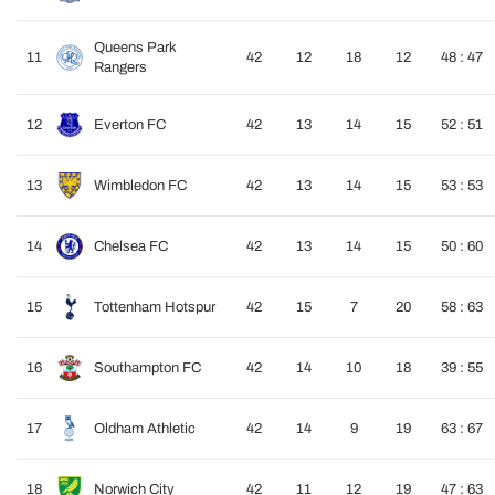
Queens Park
11
42
12
18
12
48 : 47
Rangers
12
Everton FC
42
13
14
15
52 : 51
13
Wimbledon FC
42
13
14
15
53 : 53
14
Chelsea FC
42
13
14
15
50 : 60
15
Tottenham Hotspur
42
15
7
20
58 : 63
16
Southampton FC
42
14
10
18
39 : 55
17
Oldham Athletic
42
14
9
19
63 : 67
18
Norwich City
42
11
12
19
47 : 63