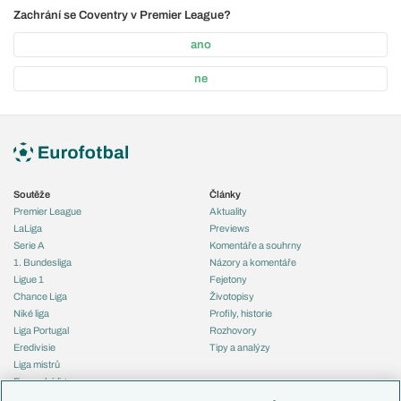
Zachrání se Coventry v Premier League?
ano
ne
Soutěže
Články
Premier League
Aktuality
LaLiga
Previews
Serie A
Komentáře a souhrny
1. Bundesliga
Názory a komentáře
Ligue 1
Fejetony
Chance Liga
Životopisy
Niké liga
Profily, historie
Liga Portugal
Rozhovory
Eredivisie
Tipy a analýzy
Liga mistrů
Evropská liga
Reprezentace
Konferenční liga