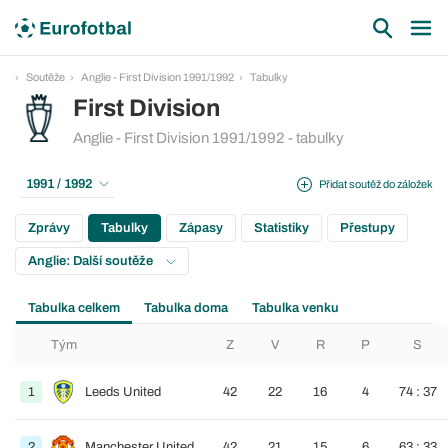
Soutěže
Anglie - First Division 1991/1992
Tabulky
First Division
Anglie - First Division 1991/1992 - tabulky
1991 / 1992
Přidat soutěž do záložek
Zprávy
Tabulky
Zápasy
Statistiky
Přestupy
Anglie: Další soutěže
Tabulka celkem
Tabulka doma
Tabulka venku
Tým
Z
V
R
P
S
1
Leeds United
42
22
16
4
74 : 37
2
Manchester United
42
21
15
6
63 : 33