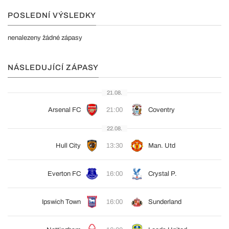
POSLEDNÍ VÝSLEDKY
nenalezeny žádné zápasy
NÁSLEDUJÍCÍ ZÁPASY
21.08.
Arsenal FC
21:00
Coventry
22.08.
Hull City
13:30
Man. Utd
Everton FC
16:00
Crystal P.
Ipswich Town
16:00
Sunderland