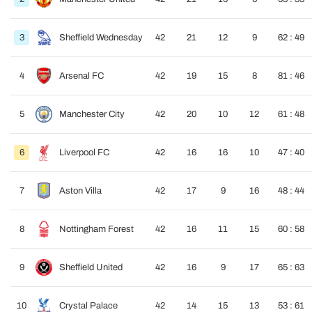
3
Sheffield Wednesday
42
21
12
9
62 : 49
4
Arsenal FC
42
19
15
8
81 : 46
5
Manchester City
42
20
10
12
61 : 48
6
Liverpool FC
42
16
16
10
47 : 40
7
Aston Villa
42
17
9
16
48 : 44
8
Nottingham Forest
42
16
11
15
60 : 58
9
Sheffield United
42
16
9
17
65 : 63
10
Crystal Palace
42
14
15
13
53 : 61