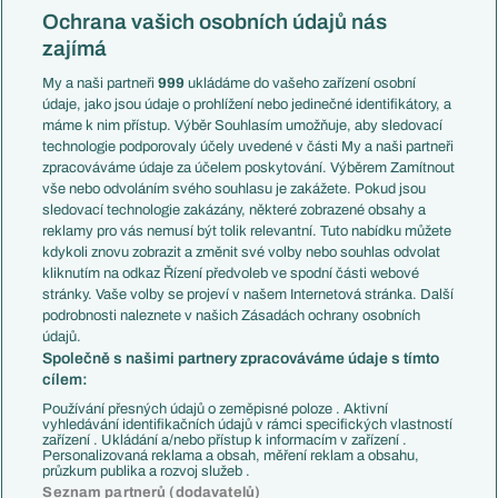
Konferenční liga
Česko
Ochrana vašich osobních údajů nás
Mistrovství světa
Slovensko
zajímá
Liga národů
Anglie
Francie
My a naši partneři
999
ukládáme do vašeho zařízení osobní
Témata
Itálie
údaje, jako jsou údaje o prohlížení nebo jedinečné identifikátory, a
Představení týmů MS
Německo
máme k nim přístup. Výběr Souhlasím umožňuje, aby sledovací
EuroSkauting
Španělsko
technologie podporovaly účely uvedené v části My a naši partneři
PL v kostce
Argentina
zpracováváme údaje za účelem poskytování. Výběrem Zamítnout
Evropské koeficienty
Brazílie
vše nebo odvoláním svého souhlasu je zakážete. Pokud jsou
Přestupy
sledovací technologie zakázány, některé zobrazené obsahy a
Přestupové spekulace
reklamy pro vás nemusí být tolik relevantní. Tuto nabídku můžete
Přestupy
Zranění
kdykoli znovu zobrazit a změnit své volby nebo souhlas odvolat
Zápasy
kliknutím na odkaz Řízení předvoleb ve spodní části webové
Livescore
stránky. Vaše volby se projeví v našem Internetová stránka. Další
Kluby
Tipovací soutěž
podrobnosti naleznete v našich Zásadách ochrany osobních
Arsenal FC
Fotbal TV
údajů.
Chelsea FC
Společně s našimi partnery zpracováváme údaje s tímto
Manchester United
cílem:
AC Milán
Juventus FC
Používání přesných údajů o zeměpisné poloze . Aktivní
Bayern Mnichov
vyhledávání identifikačních údajů v rámci specifických vlastností
zařízení . Ukládání a/nebo přístup k informacím v zařízení .
FC Barcelona
Personalizovaná reklama a obsah, měření reklam a obsahu,
Real Madrid
průzkum publika a rozvoj služeb .
Seznam partnerů (dodavatelů)