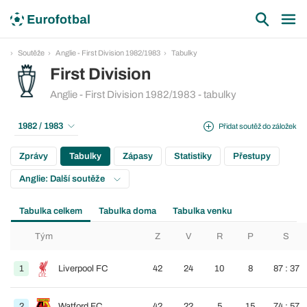
Soutěže
Anglie - First Division 1982/1983
Tabulky
First Division
Anglie - First Division 1982/1983 - tabulky
1982 / 1983
Přidat soutěž do záložek
Zprávy
Tabulky
Zápasy
Statistiky
Přestupy
Anglie: Další soutěže
Tabulka celkem
Tabulka doma
Tabulka venku
Tým
Z
V
R
P
S
1
Liverpool FC
42
24
10
8
87 : 37
2
Watford FC
42
22
5
15
74 : 57