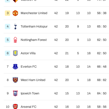
3
Manchester United
42
19
13
10
56 : 38
4
Tottenham Hotspur
42
20
9
13
65 : 50
5
Nottingham Forest
42
20
9
13
62 : 50
6
Aston Villa
42
21
5
16
62 : 50
7
Everton FC
42
18
10
14
66 : 48
8
West Ham United
42
20
4
18
68 : 62
9
Ipswich Town
42
15
13
14
64 : 50
10
Arsenal FC
42
16
10
16
58 : 56