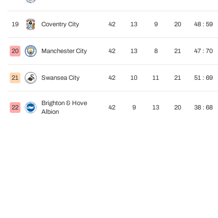
19
Coventry City
42
13
9
20
48 : 59
20
Manchester City
42
13
8
21
47 : 70
21
Swansea City
42
10
11
21
51 : 69
Brighton & Hove
22
42
9
13
20
38 : 68
Albion