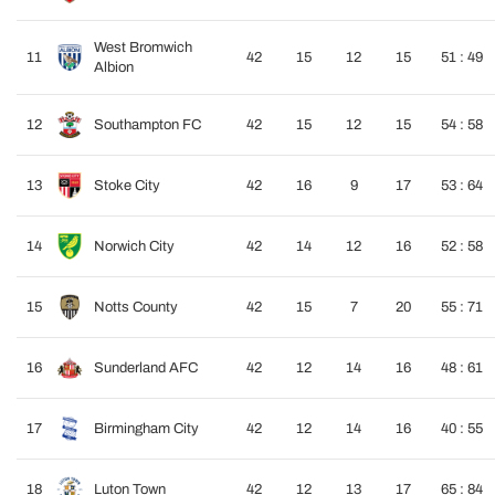
West Bromwich
11
42
15
12
15
51 : 49
Albion
12
Southampton FC
42
15
12
15
54 : 58
13
Stoke City
42
16
9
17
53 : 64
14
Norwich City
42
14
12
16
52 : 58
15
Notts County
42
15
7
20
55 : 71
16
Sunderland AFC
42
12
14
16
48 : 61
17
Birmingham City
42
12
14
16
40 : 55
18
Luton Town
42
12
13
17
65 : 84