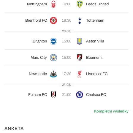
Nottingham
16:00
Leeds United
Brentford FC
18:30
Tottenham
23.08.
Brighton
15:00
Aston Villa
Man. City
15:00
Bournem.
Newcastle
17:30
Liverpool FC
24.08.
Fulham FC
21:00
Chelsea FC
Kompletní výsledky
ANKETA