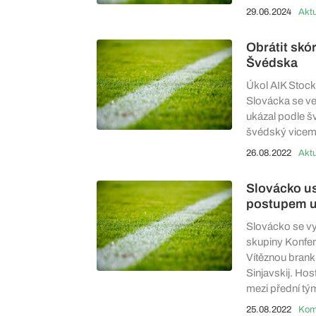
29.06.2024
Aktu
Obrátit skór
Švédska
Úkol AIK Stock
Slovácka se ve
ukázal podle šv
švédský vicemis
26.08.2022
Aktu
Slovácko us
postupem ud
Slovácko se vy
skupiny Konfer
Vítěznou branku
Sinjavskij. Hos
mezi přední tý
25.08.2022