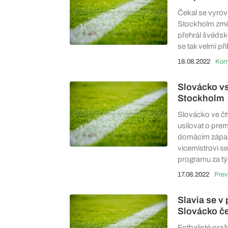
Čekal se vyrov
Stockholm změn
přehrál švédské
se tak velmi př
18.08.2022
Slovácko vs
Stockholm
Slovácko ve čt
usilovat o pre
domácím zápase
vicemistrovi se
programu za tý
17.08.2022
Prev
Slavia se v
Slovácko č
Fotbalisté pra