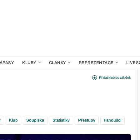
ÁPASY
KLUBY
ČLÁNKY
REPREZENTACE
LIVES
Přidat klub do záložek
y
Klub
Soupiska
Statistiky
Přestupy
Fanoušci