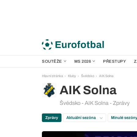
SOUTĚŽE
MS 2026
PŘESTUPY
Z
Hlavní stránka
Kluby
Švédsko
AIK Solna
AIK Solna
Švédsko - AIK Solna - Zprávy
Zprávy
Aktuální sezóna
Minulé sezón