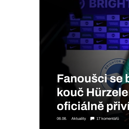
Fanoušci se b
kouč Hürzele
oficiálně při
06.06.
Aktuality
17 komentářů