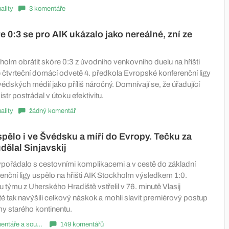
ality
3 komentáře
e 0:3 se pro AIK ukázalo jako nereálné, zní ze
holm obrátit skóre 0:3 z úvodního venkovního duelu na hřišti
 čtvrteční domácí odvetě 4. předkola Evropské konferenční ligy
édských médií jako příliš náročný. Domnívají se, že úřadující
tr postrádal v útoku efektivitu.
ality
žádný komentář
pělo i ve Švédsku a míří do Evropy. Tečku za
ělal Sinjavskij
pořádalo s cestovními komplikacemi a v cestě do základní
enční ligy uspělo na hřišti AIK Stockholm výsledkem 1:0.
 týmu z Uherského Hradiště vstřelil v 76. minutě Vlasij
té tak navýšili celkový náskok a mohli slavit premiérový postup
my starého kontinentu.
Komentáře a souhrny
149 komentářů