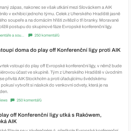
naný zápas, nakonec se však utkání mezi Slováckem a AIK
ilo v exhibici jednoho týmu. Celek z Uherského Hradiště jasně
ho soupeře a na domácím hřišti zvítězil o tři branky. Moravané
iblížili postupu do skupinové fáze Evropské konferenční ligy.
Komentáře a souhrny
250 komentářů
toupí doma do play off Konferenční ligy proti AIK
vrtek vstoupí do play off Evropské konferenční ligy, v němž bude
miérovou účast ve skupině. Tým z Uherského Hradiště v úvodním
 přivítá AIK Stockholm a proti úřadujícímu švédskému
 pokusí vytvořit si náskok do venkovní odvety, která je na
den.
iews
250 komentářů
 play off Konferenční ligy utká s Rakówem,
eká AIK
žské Slavie se v závěrečném 4. předkole Evropské konferenční