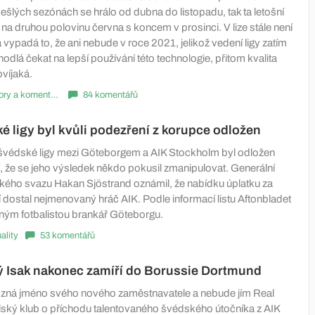
ešlých sezónách se hrálo od dubna do listopadu, tak ta letošní
na druhou polovinu června s koncem v prosinci. V lize stále není
ypadá to, že ani nebude v roce 2021, jelikož vedení ligy zatím
odlá čekat na lepší používání této technologie, přitom kvalita
víjaká.
Názory a komentáře
84 komentářů
é ligy byl kvůli podezření z korupce odložen
švédské ligy mezi Göteborgem a AIK Stockholm byl odložen
í, že se jeho výsledek někdo pokusil zmanipulovat. Generální
kého svazu Hakan Sjöstrand oznámil, že nabídku úplatku za
í dostal nejmenovaný hráč AIK. Podle informací listu Aftonbladet
ným fotbalistou brankář Göteborgu.
ality
53 komentářů
ý Isak nakonec zamíří do Borussie Dortmund
 zná jméno svého nového zaměstnavatele a nebude jím Real
ský klub o příchodu talentovaného švédského útočníka z AIK