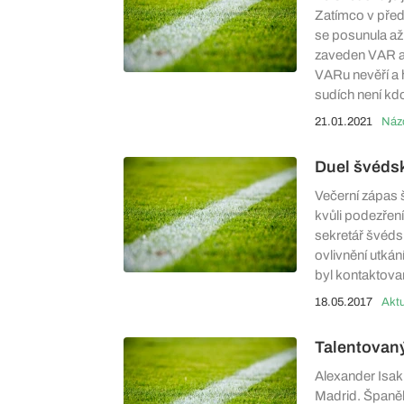
Zatímco v před
se posunula až 
zaveden VAR a v
VARu nevěří a h
sudích není kdo
21.01.2021
Duel švédsk
Večerní zápas 
kvůli podezřen
sekretář švéds
ovlivnění utkán
byl kontaktova
18.05.2017
Aktu
Talentovan
Alexander Isak
Madrid. Španěl