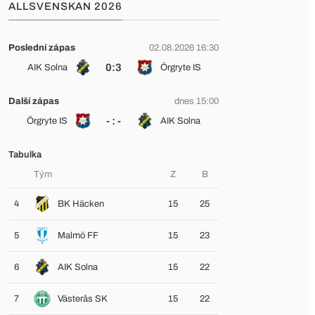
ALLSVENSKAN 2026
Poslední zápas
02.08.2026 16:30
0:3
AIK Solna
Örgryte IS
Další zápas
dnes 15:00
- : -
Örgryte IS
AIK Solna
Tabulka
Tým
Z
B
4
BK Häcken
15
25
5
Malmö FF
15
23
6
AIK Solna
15
22
7
Västerås SK
15
22