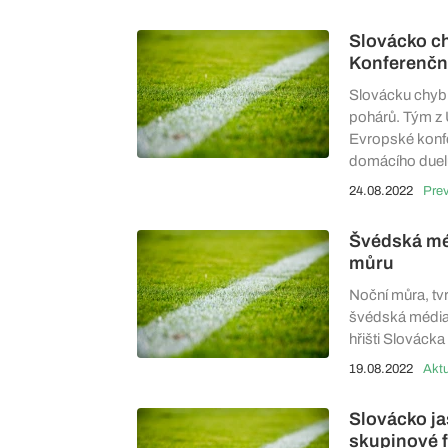
Slovácko ch
Konferenční
Slovácku chybí
pohárů. Tým z 
Evropské konfer
domácího duel
24.08.2022
Pre
Švédská méd
můru
Noční můra, tvr
švédská média 
hřišti Slovácka
19.08.2022
Aktu
Slovácko ja
skupinové 