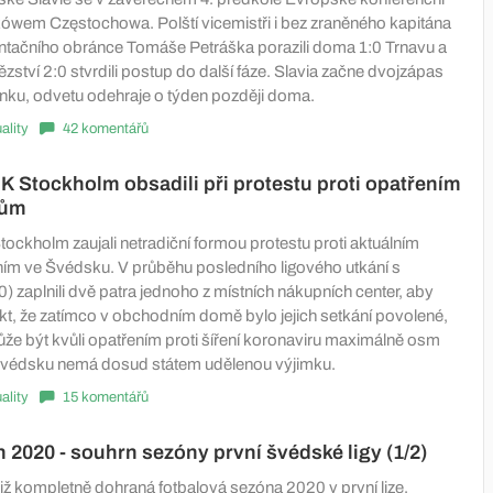
Rakówem Częstochowa. Polští vicemistři i bez zraněného kapitána
ntačního obránce Tomáše Petráška porazili doma 1:0 Trnavu a
zství 2:0 stvrdili postup do další fáze. Slavia začne dvojzápas
venku, odvetu odehraje o týden později doma.
ality
42 komentářů
K Stockholm obsadili při protestu proti opatřením
dům
ockholm zaujali netradiční formou protestu proti aktuálním
ním ve Švédsku. V průběhu posledního ligového utkání s
) zaplnili dvě patra jednoho z místních nákupních center, aby
akt, že zatímco v obchodním domě bylo jejich setkání povolené,
ůže být kvůli opatřením proti šíření koronaviru maximálně osm
e Švédsku nemá dosud státem udělenou výjimku.
ality
15 komentářů
 2020 - souhrn sezóny první švédské ligy (1/2)
již kompletně dohraná fotbalová sezóna 2020 v první lize.