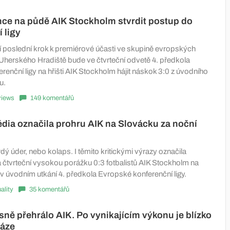
ce na půdě AIK Stockholm stvrdit postup do
 ligy
 poslední krok k premiérové účasti ve skupině evropských
Uherského Hradiště bude ve čtvrteční odvetě 4. předkola
enční ligy na hřišti AIK Stockholm hájit náskok 3:0 z úvodního
u.
views
149 komentářů
ia označila prohru AIK na Slovácku za noční
dý úder, nebo kolaps. I těmito kritickými výrazy označila
čtvrteční vysokou porážku 0:3 fotbalistů AIK Stockholm na
 v úvodním utkání 4. předkola Evropské konferenční ligy.
ality
35 komentářů
sně přehrálo AIK. Po vynikajícím výkonu je blízko
fáze