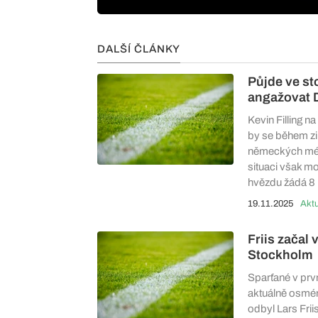
DALŠÍ ČLÁNKY
Půjde ve st
angažovat 
Kevin Filling n
by se během zi
německých médi
situaci však m
hvězdu žádá 8 m
19.11.2025
Aktu
Friis začal
Stockholm
Sparťané v prvn
aktuálně osmém
odbyl Lars Frii