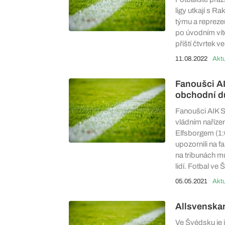
ligy utkají s 
týmu a repreze
po úvodním vítě
příští čtvrtek 
11.08.2022
Aktu
Fanoušci AI
obchodní 
Fanoušci AIK St
vládním naříze
Elfsborgem (1:0
upozornili na f
na tribunách m
lidí. Fotbal v
05.05.2021
Aktu
Allsvenskan
Ve Švédsku je 