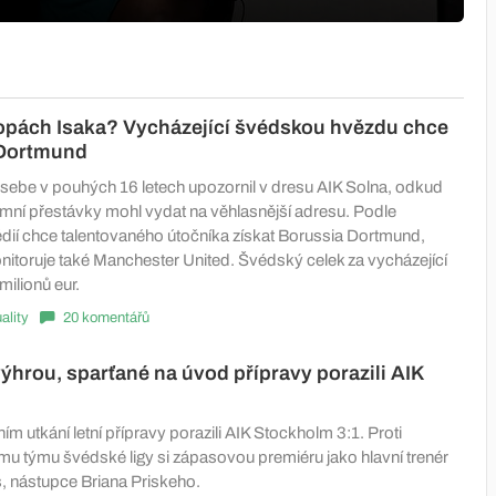
opách Isaka? Vycházející švédskou hvězdu chce
Dortmund
a sebe v pouhých 16 letech upozornil v dresu AIK Solna, odkud
mní přestávky mohl vydat na věhlasnější adresu. Podle
í chce talentovaného útočníka získat Borussia Dortmund,
onitoruje také Manchester United. Švédský celek za vycházející
ilionů eur.
ality
20 komentářů
 výhrou, sparťané na úvod přípravy porazili AIK
ím utkání letní přípravy porazili AIK Stockholm 3:1. Proti
u týmu švédské ligy si zápasovou premiéru jako hlavní trenér
s, nástupce Briana Priskeho.