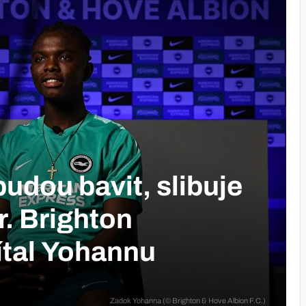
udou bavit, slibuje
r. Brighton
vítal Yohannu
Zadok Yohanna (© Brighton & Hove Albion F.C.)