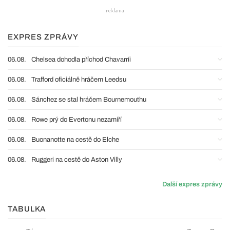
EXPRES ZPRÁVY
06.08.
Chelsea dohodla příchod Chavarríi
06.08.
Trafford oficiálně hráčem Leedsu
06.08.
Sánchez se stal hráčem Bournemouthu
06.08.
Rowe prý do Evertonu nezamíří
06.08.
Buonanotte na cestě do Elche
06.08.
Ruggeri na cestě do Aston Villy
Další expres zprávy
TABULKA