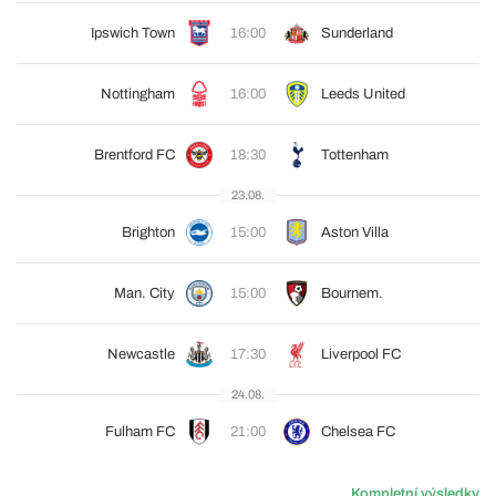
Ipswich Town
16:00
Sunderland
Nottingham
16:00
Leeds United
Brentford FC
18:30
Tottenham
23.08.
Brighton
15:00
Aston Villa
Man. City
15:00
Bournem.
Newcastle
17:30
Liverpool FC
24.08.
Fulham FC
21:00
Chelsea FC
Kompletní výsledky