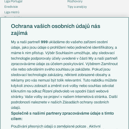
Liga Portugal
Rozhovory
Eredivisie
Tipy a analýzy
Liga mistrů
Evropská liga
Reprezentace
Konferenční liga
Česko
Ochrana vašich osobních údajů nás
Mistrovství světa
Slovensko
zajímá
Liga národů
Anglie
Francie
My a naši partneři
999
ukládáme do vašeho zařízení osobní
Témata
Itálie
údaje, jako jsou údaje o prohlížení nebo jedinečné identifikátory, a
Představení týmů MS
Německo
máme k nim přístup. Výběr Souhlasím umožňuje, aby sledovací
EuroSkauting
Španělsko
technologie podporovaly účely uvedené v části My a naši partneři
PL v kostce
Argentina
zpracováváme údaje za účelem poskytování. Výběrem Zamítnout
Evropské koeficienty
Brazílie
vše nebo odvoláním svého souhlasu je zakážete. Pokud jsou
Přestupy
sledovací technologie zakázány, některé zobrazené obsahy a
Přestupové spekulace
reklamy pro vás nemusí být tolik relevantní. Tuto nabídku můžete
Přestupy
Zranění
kdykoli znovu zobrazit a změnit své volby nebo souhlas odvolat
Zápasy
kliknutím na odkaz Řízení předvoleb ve spodní části webové
Livescore
stránky. Vaše volby se projeví v našem Internetová stránka. Další
Kluby
Tipovací soutěž
podrobnosti naleznete v našich Zásadách ochrany osobních
Arsenal FC
Fotbal TV
údajů.
Chelsea FC
Společně s našimi partnery zpracováváme údaje s tímto
Manchester United
cílem:
AC Milán
Juventus FC
Používání přesných údajů o zeměpisné poloze . Aktivní