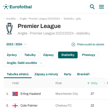
Soutěže
Anglie - Premier League 2023/2024
Statistiky - góly
Premier League
Anglie - Premier League 2023/2024 - statistiky
2023 / 2024
Přidat soutěž do záložek
Zprávy
Tabulky
Zápasy
Statistiky
Přestupy
Anglie: Další soutěže
Tabulka střelců
Zápasy a minuty
Karty
Brankáři
Hráč
Klub
Góly
1.
Erling Haaland
Manchester City
27
2.
Cole Palmer
Chelsea FC
22