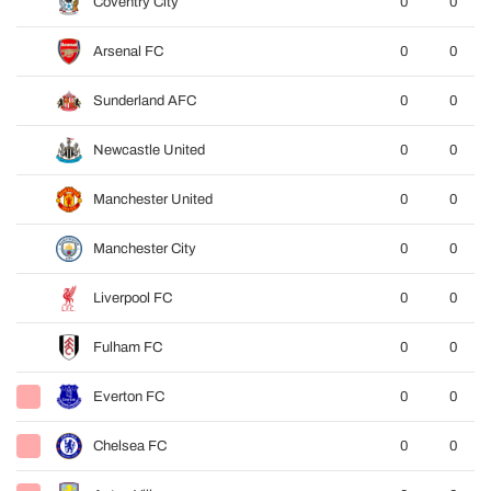
Coventry City
0
0
Arsenal FC
0
0
Sunderland AFC
0
0
Newcastle United
0
0
Manchester United
0
0
Manchester City
0
0
Liverpool FC
0
0
Fulham FC
0
0
Everton FC
0
0
Chelsea FC
0
0