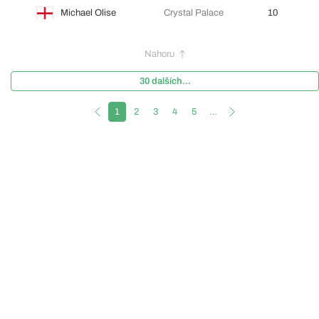
Michael Olise
Crystal Palace
10
Nahoru
30 dalších...
1
2
3
4
5
…