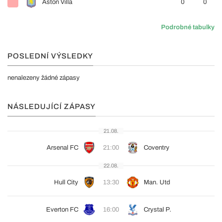
Aston Villa
0
0
Podrobné tabulky
POSLEDNÍ VÝSLEDKY
nenalezeny žádné zápasy
NÁSLEDUJÍCÍ ZÁPASY
21.08.
Arsenal FC
21:00
Coventry
22.08.
Hull City
13:30
Man. Utd
Everton FC
16:00
Crystal P.