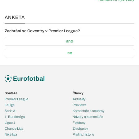
ANKETA
Zachrání se Coventry v Premier League?
ano
ne
Soutěže
Články
Premier League
Aktuality
LaLiga
Previews
Serie A
Komentáře a souhrny
1. Bundesliga
Názory a komentáře
Ligue 1
Fejetony
Chance Liga
Životopisy
Niké liga
Profily, historie