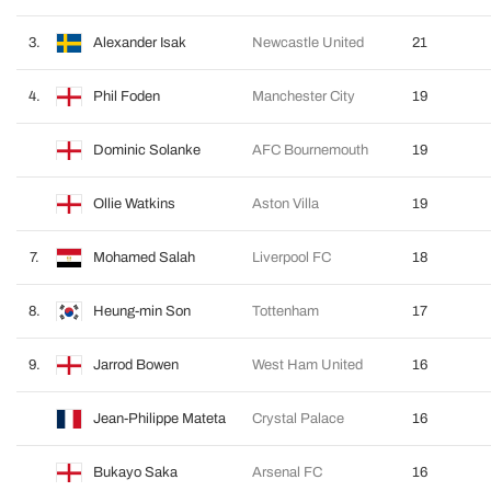
3.
Alexander Isak
Newcastle United
21
4.
Phil Foden
Manchester City
19
Dominic Solanke
AFC Bournemouth
19
Ollie Watkins
Aston Villa
19
7.
Mohamed Salah
Liverpool FC
18
8.
Heung-min Son
Tottenham
17
9.
Jarrod Bowen
West Ham United
16
Jean-Philippe Mateta
Crystal Palace
16
Bukayo Saka
Arsenal FC
16