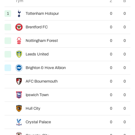
Tým
Z
B
1
Tottenham Hotspur
0
0
Brentford FC
0
0
Nottingham Forest
0
0
Leeds United
0
0
Brighton & Hove Albion
0
0
AFC Bournemouth
0
0
Ipswich Town
0
0
Hull City
0
0
Crystal Palace
0
0