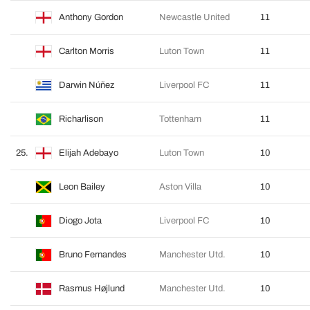
Anthony Gordon
Newcastle United
11
Carlton Morris
Luton Town
11
Darwin Núñez
Liverpool FC
11
Richarlison
Tottenham
11
25.
Elijah Adebayo
Luton Town
10
Leon Bailey
Aston Villa
10
Diogo Jota
Liverpool FC
10
Bruno Fernandes
Manchester Utd.
10
Rasmus Højlund
Manchester Utd.
10