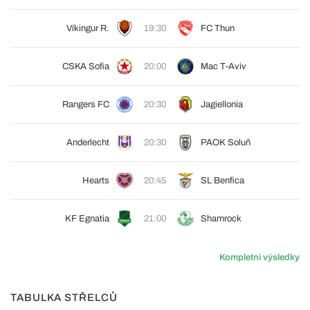
Víkingur R.
19:30
FC Thun
CSKA Sofia
20:00
Mac T-Aviv
Rangers FC
20:30
Jagiellonia
Anderlecht
20:30
PAOK Soluň
Hearts
20:45
SL Benfica
KF Egnatia
21:00
Shamrock
Kompletní výsledky
TABULKA STŘELCŮ