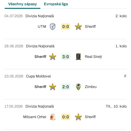
Všechny zápasy
Evropská liga
04.07.2026
Divizia Naţională
2. kolo
0:0
UTM
Sheriff
28.06.2026
Divizia Naţională
1. kolo
3:0
Sheriff
Real Sireți
23.05.2026
Cupa Moldovei
F
2:0
Sheriff
Zimbru
17.05.2026
Divizia Naţională
Tit., 10. kolo
0:0
Milsami Orhei
Sheriff