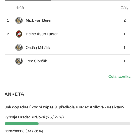
Hráč
Góly
1
Mick van Buren
2
2
Heine Åsen Larsen
1
Ondřej Mihálik
1
Tom Slončík
1
Celá tabulka
ANKETA
Jak dopadne úvodní zápas 3. předkola Hradec Králové - Besiktas?
vyhraje Hradec Králové (25 / 27%)
nerozhodně (33 / 36%)