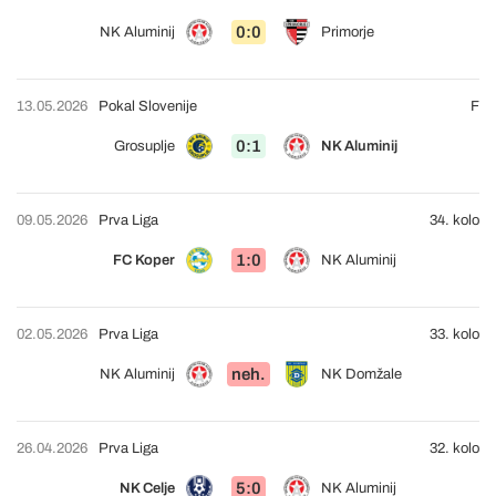
0:0
NK Aluminij
Primorje
13.05.2026
Pokal Slovenije
F
0:1
Grosuplje
NK Aluminij
09.05.2026
Prva Liga
34. kolo
1:0
FC Koper
NK Aluminij
02.05.2026
Prva Liga
33. kolo
neh.
NK Aluminij
NK Domžale
26.04.2026
Prva Liga
32. kolo
5:0
NK Celje
NK Aluminij