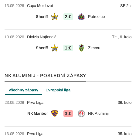
13.05.2026
Cupa Moldovei
SF 2.z
2:0
Sheriff
Petroclub
10.05.2026
Divizia Naţională
Tit., 9. kolo
1:0
Sheriff
Zimbru
NK ALUMINIJ - POSLEDNÍ ZÁPASY
Všechny zápasy
Evropská liga
23.05.2026
Prva Liga
36. kolo
3:0
NK Maribor
NK Aluminij
16.05.2026
Prva Liga
35. kolo