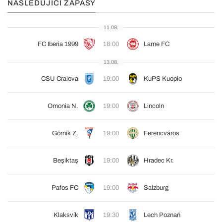
NÁSLEDUJÍCÍ ZÁPASY
11.08.
FC Iberia 1999
18:00
Larne FC
13.08.
CSU Craiova
19:00
KuPS Kuopio
Omonia N.
19:00
Lincoln
Górnik Z.
19:00
Ferencváros
Beşiktaş
19:00
Hradec Kr.
Pafos FC
19:00
Salzburg
Klaksvík
19:30
Lech Poznań