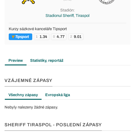
Stadión:
Stadionul Sheriff, Tiraspol
Kurzy sázkové kanceláře Tipsport
1.34
4.77
9.01
1
0
2
Preview
Statistiky, reportáž
VZÁJEMNÉ ZÁPASY
Všechny zápasy
Evropská liga
Nebyly nalezeny žádné zápasy.
SHERIFF TIRASPOL - POSLEDNÍ ZÁPASY