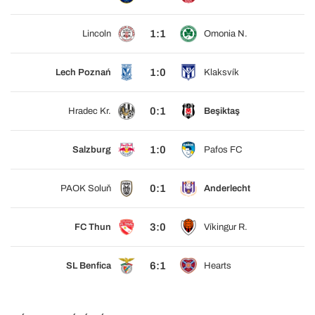
1:1
Lincoln
Omonia N.
1:0
Lech Poznań
Klaksvík
0:1
Hradec Kr.
Beşiktaş
1:0
Salzburg
Pafos FC
0:1
PAOK Soluň
Anderlecht
3:0
FC Thun
Víkingur R.
6:1
SL Benfica
Hearts