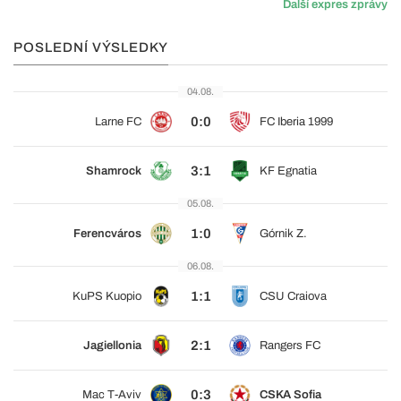
Další expres zprávy
POSLEDNÍ VÝSLEDKY
04.08.
0:0
Larne FC
FC Iberia 1999
3:1
Shamrock
KF Egnatia
05.08.
1:0
Ferencváros
Górnik Z.
06.08.
1:1
KuPS Kuopio
CSU Craiova
2:1
Jagiellonia
Rangers FC
0:3
Mac T-Aviv
CSKA Sofia