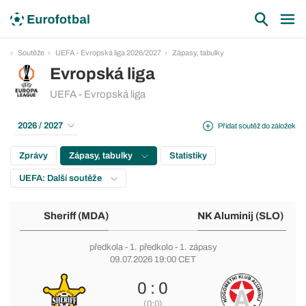
Soutěže
UEFA - Evropská liga 2026/2027
Zápasy, tabulky
Evropská liga
UEFA - Evropská liga
2026 / 2027
Přidat soutěž do záložek
Zprávy
Zápasy, tabulky
Statistiky
UEFA: Další soutěže
Sheriff (MDA)
NK Aluminij (SLO)
předkola
-
1. předkolo
- 1. zápasy
09.07.2026 19:00 CET
0 : 0
(0:0)