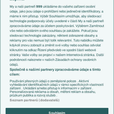
Anglie
Francie
My a naši partneři
999
ukládáme do vašeho zařízení osobní
Témata
Itálie
údaje, jako jsou údaje o prohlížení nebo jedinečné identifikátory, a
Představení týmů MS
Německo
máme k nim přístup. Výběr Souhlasím umožňuje, aby sledovací
EuroSkauting
Španělsko
technologie podporovaly účely uvedené v části My a naši partneři
PL v kostce
Argentina
zpracováváme údaje za účelem poskytování. Výběrem Zamítnout
Evropské koeficienty
Brazílie
vše nebo odvoláním svého souhlasu je zakážete. Pokud jsou
Přestupy
sledovací technologie zakázány, některé zobrazené obsahy a
Přestupové spekulace
reklamy pro vás nemusí být tolik relevantní. Tuto nabídku můžete
Přestupy
Zranění
kdykoli znovu zobrazit a změnit své volby nebo souhlas odvolat
Zápasy
kliknutím na odkaz Řízení předvoleb ve spodní části webové
Livescore
stránky. Vaše volby se projeví v našem Internetová stránka. Další
Kluby
Tipovací soutěž
podrobnosti naleznete v našich Zásadách ochrany osobních
Arsenal FC
Fotbal TV
údajů.
Chelsea FC
Společně s našimi partnery zpracováváme údaje s tímto
Manchester United
cílem:
AC Milán
Juventus FC
Používání přesných údajů o zeměpisné poloze . Aktivní
Bayern Mnichov
vyhledávání identifikačních údajů v rámci specifických vlastností
zařízení . Ukládání a/nebo přístup k informacím v zařízení .
FC Barcelona
Personalizovaná reklama a obsah, měření reklam a obsahu,
Real Madrid
průzkum publika a rozvoj služeb .
Seznam partnerů (dodavatelů)
Souhlasím