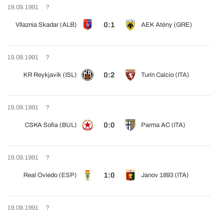
19.09.1991
?
0:1
Vllaznia Skadar (ALB)
AEK Atény (GRE)
19.09.1991
?
0:2
KR Reykjavík (ISL)
Turín Calcio (ITA)
19.09.1991
?
0:0
CSKA Sofia (BUL)
Parma AC (ITA)
19.09.1991
?
1:0
Real Oviedo (ESP)
Janov 1893 (ITA)
19.09.1991
?