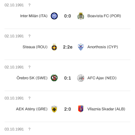
02.10.1991
?
0:0
Inter Milán (ITA)
Boavista FC (POR)
02.10.1991
?
2:2e
Steaua (ROU)
Anorthosis (CYP)
02.10.1991
?
0:1
Örebro SK (SWE)
AFC Ajax (NED)
03.10.1991
?
2:0
AEK Atény (GRE)
Vllaznia Skadar (ALB)
03.10.1991
?