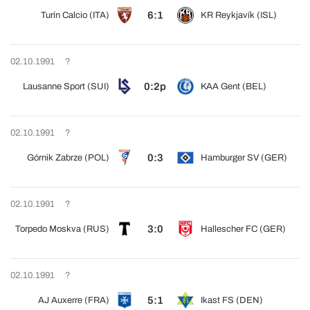
6:1
Turín Calcio (ITA)
KR Reykjavík (ISL)
02.10.1991
?
0:2p
Lausanne Sport (SUI)
KAA Gent (BEL)
02.10.1991
?
0:3
Górnik Zabrze (POL)
Hamburger SV (GER)
02.10.1991
?
3:0
Torpedo Moskva (RUS)
Hallescher FC (GER)
02.10.1991
?
5:1
AJ Auxerre (FRA)
Ikast FS (DEN)