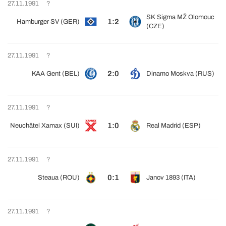
27.11.1991
?
SK Sigma MŽ Olomouc
1:2
Hamburger SV (GER)
(CZE)
27.11.1991
?
2:0
KAA Gent (BEL)
Dinamo Moskva (RUS)
27.11.1991
?
1:0
Neuchâtel Xamax (SUI)
Real Madrid (ESP)
27.11.1991
?
0:1
Steaua (ROU)
Janov 1893 (ITA)
27.11.1991
?