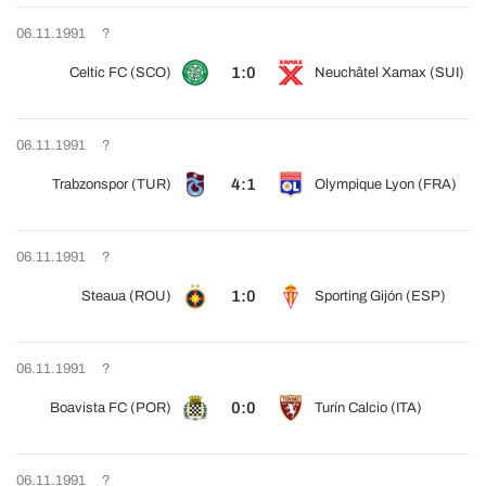
06.11.1991
?
1:0
Celtic FC (SCO)
Neuchâtel Xamax (SUI)
06.11.1991
?
4:1
Trabzonspor (TUR)
Olympique Lyon (FRA)
06.11.1991
?
1:0
Steaua (ROU)
Sporting Gijón (ESP)
06.11.1991
?
0:0
Boavista FC (POR)
Turín Calcio (ITA)
06.11.1991
?