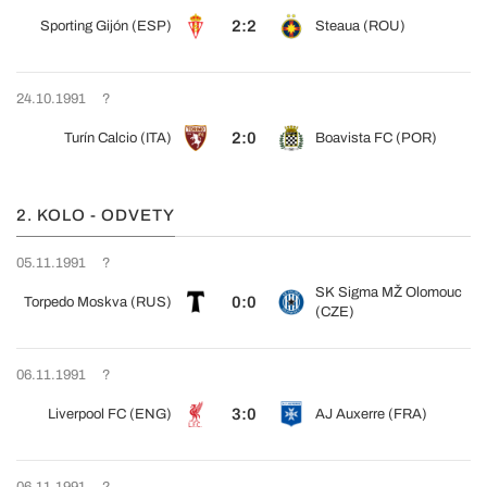
2:2
Sporting Gijón (ESP)
Steaua (ROU)
24.10.1991
?
2:0
Turín Calcio (ITA)
Boavista FC (POR)
2. KOLO - ODVETY
05.11.1991
?
SK Sigma MŽ Olomouc
0:0
Torpedo Moskva (RUS)
(CZE)
06.11.1991
?
3:0
Liverpool FC (ENG)
AJ Auxerre (FRA)