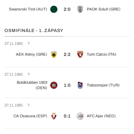
2:0
Swarovski Tirol (AUT)
PAOK Soluň (GRE)
OSMIFINÁLE - 1. ZÁPASY
27.11.1991
?
2:2
AEK Atény (GRE)
Turín Calcio (ITA)
27.11.1991
?
Boldklubben 1903
1:0
Trabzonspor (TUR)
(DEN)
27.11.1991
?
0:1
CA Osasuna (ESP)
AFC Ajax (NED)