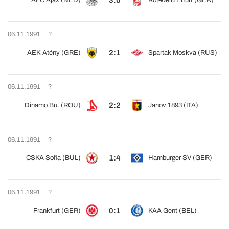
3:0
AFC Ajax (NED)
Rot-Weiß Erfurt (GER)
06.11.1991
?
2:1
AEK Atény (GRE)
Spartak Moskva (RUS)
06.11.1991
?
2:2
Dinamo Bu. (ROU)
Janov 1893 (ITA)
06.11.1991
?
1:4
CSKA Sofia (BUL)
Hamburger SV (GER)
06.11.1991
?
0:1
Frankfurt (GER)
KAA Gent (BEL)