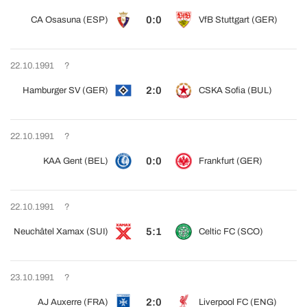
0:0
CA Osasuna (ESP)
VfB Stuttgart (GER)
22.10.1991
?
2:0
Hamburger SV (GER)
CSKA Sofia (BUL)
22.10.1991
?
0:0
KAA Gent (BEL)
Frankfurt (GER)
22.10.1991
?
5:1
Neuchâtel Xamax (SUI)
Celtic FC (SCO)
23.10.1991
?
2:0
AJ Auxerre (FRA)
Liverpool FC (ENG)