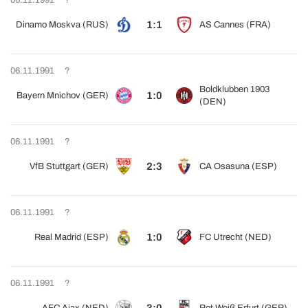
06.11.1991
?
1:1
Dinamo Moskva (RUS)
AS Cannes (FRA)
06.11.1991
?
Boldklubben 1903
1:0
Bayern Mnichov (GER)
(DEN)
06.11.1991
?
2:3
VfB Stuttgart (GER)
CA Osasuna (ESP)
06.11.1991
?
1:0
Real Madrid (ESP)
FC Utrecht (NED)
06.11.1991
?