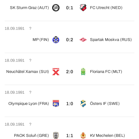
0:1
SK Sturm Graz (AUT)
FC Utrecht (NED)
18.09.1991
?
0:2
MP (FIN)
Spartak Moskva (RUS)
18.09.1991
?
2:0
Neuchâtel Xamax (SUI)
Floriana FC (MLT)
18.09.1991
?
1:0
Olympique Lyon (FRA)
Östers IF (SWE)
18.09.1991
?
1:1
PAOK Soluň (GRE)
KV Mechelen (BEL)