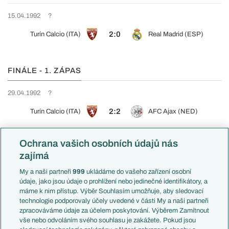
15.04.1992
?
2:0
Turín Calcio (ITA)
Real Madrid (ESP)
FINÁLE - 1. ZÁPAS
29.04.1992
?
2:2
Turín Calcio (ITA)
AFC Ajax (NED)
Ochrana vašich osobních údajů nás
FINÁLE - ODVETA
zajímá
13.05.1992
?
My a naši partneři
999
ukládáme do vašeho zařízení osobní
údaje, jako jsou údaje o prohlížení nebo jedinečné identifikátory, a
0:0
AFC Ajax (NED)
Turín Calcio (ITA)
máme k nim přístup. Výběr Souhlasím umožňuje, aby sledovací
technologie podporovaly účely uvedené v části My a naši partneři
zpracováváme údaje za účelem poskytování. Výběrem Zamítnout
vše nebo odvoláním svého souhlasu je zakážete. Pokud jsou