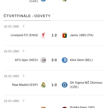
(CZE)
ČTVRTFINÁLE - ODVETY
18.03.1992
?
1:2
Liverpool FC (ENG)
Janov 1893 (ITA)
18.03.1992
?
3:0
AFC Ajax (NED)
KAA Gent (BEL)
18.03.1992
?
SK Sigma MŽ Olomouc
1:0
Real Madrid (ESP)
(CZE)
19.03.1992
?
Boldklubben 1903