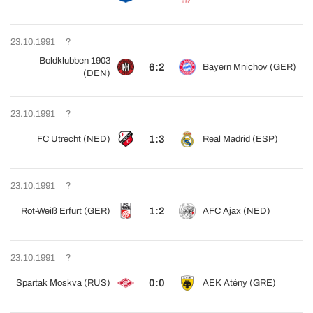
23.10.1991
?
Boldklubben 1903
6:2
Bayern Mnichov (GER)
(DEN)
23.10.1991
?
1:3
FC Utrecht (NED)
Real Madrid (ESP)
23.10.1991
?
1:2
Rot-Weiß Erfurt (GER)
AFC Ajax (NED)
23.10.1991
?
0:0
Spartak Moskva (RUS)
AEK Atény (GRE)