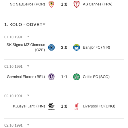
1:0
SC Salgueiros (POR)
AS Cannes (FRA)
1. KOLO - ODVETY
01.10.1991
?
SK Sigma MŽ Olomouc
3:0
Bangor FC (NIR)
(CZE)
01.10.1991
?
1:1
Germinal Ekeren (BEL)
Celtic FC (SCO)
02.10.1991
?
1:0
Kuusysi Lahti (FIN)
Liverpool FC (ENG)
02.10.1991
?