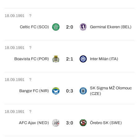
18.09.1991
?
2:0
Celtic FC (SCO)
Germinal Ekeren (BEL)
18.09.1991
?
2:1
Boavista FC (POR)
Inter Milán (ITA)
18.09.1991
?
SK Sigma MŽ Olomouc
0:3
Bangor FC (NIR)
(CZE)
18.09.1991
?
3:0
AFC Ajax (NED)
Örebro SK (SWE)