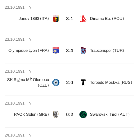
23.10.1991
?
3:1
Janov 1893 (ITA)
Dinamo Bu. (ROU)
23.10.1991
?
3:4
Olympique Lyon (FRA)
Trabzonspor (TUR)
23.10.1991
?
SK Sigma MŽ Olomouc
2:0
Torpedo Moskva (RUS)
(CZE)
23.10.1991
?
0:2
PAOK Soluň (GRE)
Swarovski Tirol (AUT)
24.10.1991
?