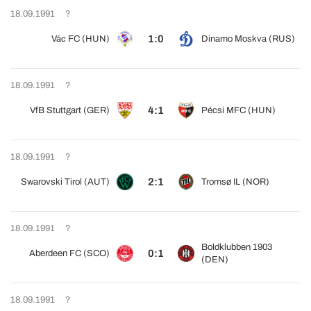
18.09.1991
?
1:0
Vác FC (HUN)
Dinamo Moskva (RUS)
18.09.1991
?
4:1
VfB Stuttgart (GER)
Pécsi MFC (HUN)
18.09.1991
?
2:1
Swarovski Tirol (AUT)
Tromsø IL (NOR)
18.09.1991
?
Boldklubben 1903
0:1
Aberdeen FC (SCO)
(DEN)
18.09.1991
?