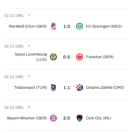
02.10.1991
?
1:0
Rot-Weiß Erfurt (GER)
FC Groningen (NED)
02.10.1991
?
Spora Luxembourg
0:5
Frankfurt (GER)
(LUX)
02.10.1991
?
1:1
Trabzonspor (TUR)
Dinamo Záhřeb (CRO)
02.10.1991
?
2:0
Bayern Mnichov (GER)
Cork City (IRL)