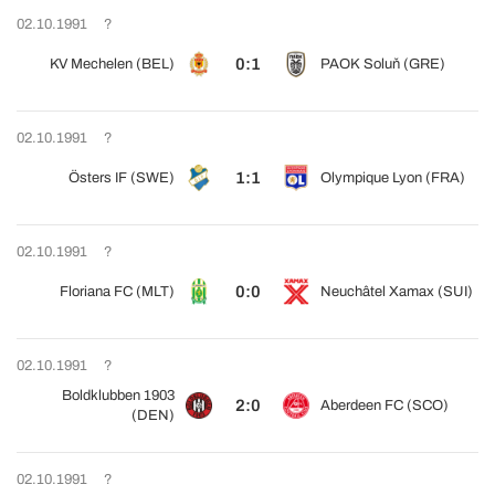
02.10.1991
?
0:1
KV Mechelen (BEL)
PAOK Soluň (GRE)
02.10.1991
?
1:1
Östers IF (SWE)
Olympique Lyon (FRA)
02.10.1991
?
0:0
Floriana FC (MLT)
Neuchâtel Xamax (SUI)
02.10.1991
?
Boldklubben 1903
2:0
Aberdeen FC (SCO)
(DEN)
02.10.1991
?