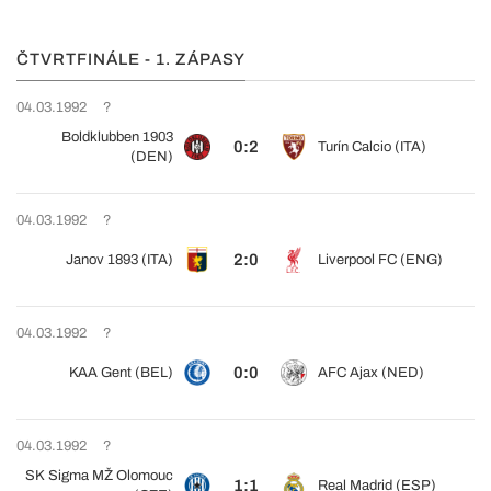
ČTVRTFINÁLE - 1. ZÁPASY
04.03.1992
?
Boldklubben 1903
0:2
Turín Calcio (ITA)
(DEN)
04.03.1992
?
2:0
Janov 1893 (ITA)
Liverpool FC (ENG)
04.03.1992
?
0:0
KAA Gent (BEL)
AFC Ajax (NED)
04.03.1992
?
SK Sigma MŽ Olomouc
1:1
Real Madrid (ESP)