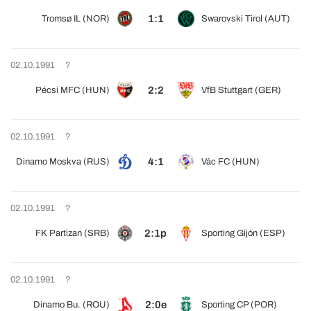
1:1
Tromsø IL (NOR)
Swarovski Tirol (AUT)
02.10.1991
?
2:2
Pécsi MFC (HUN)
VfB Stuttgart (GER)
02.10.1991
?
4:1
Dinamo Moskva (RUS)
Vác FC (HUN)
02.10.1991
?
2:1p
FK Partizan (SRB)
Sporting Gijón (ESP)
02.10.1991
?
2:0e
Dinamo Bu. (ROU)
Sporting CP (POR)