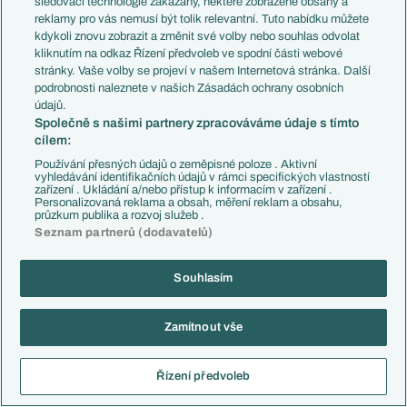
sledovací technologie zakázány, některé zobrazené obsahy a
reklamy pro vás nemusí být tolik relevantní. Tuto nabídku můžete
kdykoli znovu zobrazit a změnit své volby nebo souhlas odvolat
kliknutím na odkaz Řízení předvoleb ve spodní části webové
stránky. Vaše volby se projeví v našem Internetová stránka. Další
podrobnosti naleznete v našich Zásadách ochrany osobních
údajů.
Společně s našimi partnery zpracováváme údaje s tímto
cílem:
Používání přesných údajů o zeměpisné poloze . Aktivní
vyhledávání identifikačních údajů v rámci specifických vlastností
zařízení . Ukládání a/nebo přístup k informacím v zařízení .
Personalizovaná reklama a obsah, měření reklam a obsahu,
průzkum publika a rozvoj služeb .
Seznam partnerů (dodavatelů)
Souhlasím
EXPRES ZPRÁVY
06.08.
Nübel si podmanil předkola EL
Zamítnout vše
06.08.
Sestavy: Hradec Králové - Besiktas
Řízení předvoleb
06.08.
Hradec ve 3. předkole EL čeká Besiktas