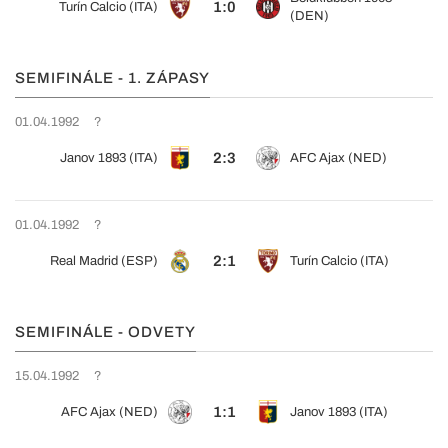
1:0
Turín Calcio (ITA)
(DEN)
SEMIFINÁLE - 1. ZÁPASY
01.04.1992
?
2:3
Janov 1893 (ITA)
AFC Ajax (NED)
01.04.1992
?
2:1
Real Madrid (ESP)
Turín Calcio (ITA)
SEMIFINÁLE - ODVETY
15.04.1992
?
1:1
AFC Ajax (NED)
Janov 1893 (ITA)