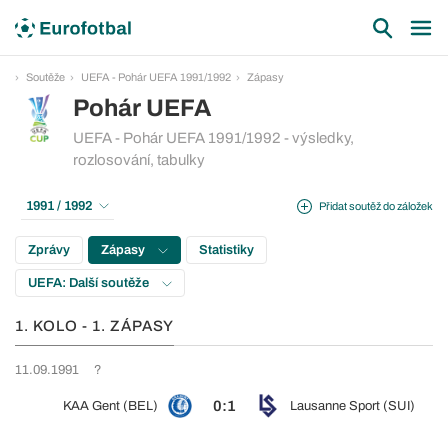
Soutěže
UEFA - Pohár UEFA 1991/1992
Zápasy
Pohár UEFA
UEFA - Pohár UEFA 1991/1992 - výsledky,
rozlosování, tabulky
1991 / 1992
Přidat soutěž do záložek
Zprávy
Zápasy
Statistiky
UEFA: Další soutěže
1. KOLO - 1. ZÁPASY
11.09.1991
?
0:1
KAA Gent (BEL)
Lausanne Sport (SUI)