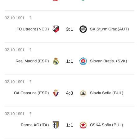
02.10.1991
?
3:1
FC Utrecht (NED)
SK Sturm Graz (AUT)
02.10.1991
?
1:1
Real Madrid (ESP)
Slovan Bratis. (SVK)
02.10.1991
?
4:0
CA Osasuna (ESP)
Slavia Sofia (BUL)
02.10.1991
?
1:1
Parma AC (ITA)
CSKA Sofia (BUL)