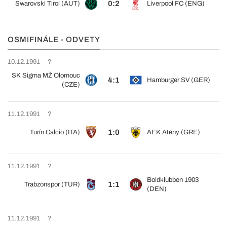
0:2
Swarovski Tirol (AUT)
Liverpool FC (ENG)
OSMIFINÁLE - ODVETY
10.12.1991
?
SK Sigma MŽ Olomouc
4:1
Hamburger SV (GER)
(CZE)
11.12.1991
?
1:0
Turín Calcio (ITA)
AEK Atény (GRE)
11.12.1991
?
Boldklubben 1903
1:1
Trabzonspor (TUR)
(DEN)
11.12.1991
?