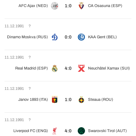
1:0
AFC Ajax (NED)
CA Osasuna (ESP)
11.12.1991
?
0:0
Dinamo Moskva (RUS)
KAA Gent (BEL)
11.12.1991
?
4:0
Real Madrid (ESP)
Neuchâtel Xamax (SUI)
11.12.1991
?
1:0
Janov 1893 (ITA)
Steaua (ROU)
11.12.1991
?
4:0
Liverpool FC (ENG)
Swarovski Tirol (AUT)