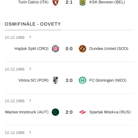
2:1
Turín Calcio (ITA)
KSK Beveren (BEL)
OSMIFINÁLE - ODVETY
10.12.1986
?
0:0
Hajduk Split (CRO)
Dundee United (SCO)
10.12.1986
?
3:0
Vitória SC (POR)
FC Groningen (NED)
10.12.1986
?
2:0
Wacker Innsbruck (AUT)
Spartak Moskva (RUS)
10.12.1986
?