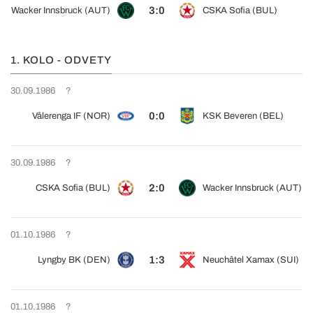
3:0
Wacker Innsbruck (AUT)
CSKA Sofia (BUL)
1. KOLO - ODVETY
30.09.1986
?
0:0
Vålerenga IF (NOR)
KSK Beveren (BEL)
30.09.1986
?
2:0
CSKA Sofia (BUL)
Wacker Innsbruck (AUT)
01.10.1986
?
1:3
Lyngby BK (DEN)
Neuchâtel Xamax (SUI)
01.10.1986
?