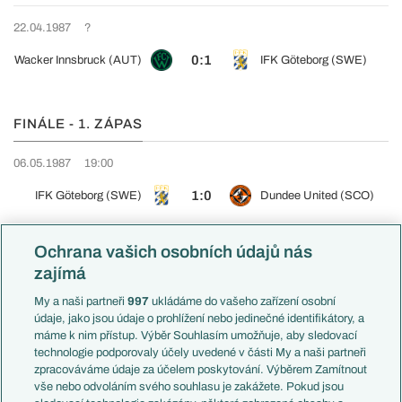
22.04.1987
?
0:1
Wacker Innsbruck (AUT)
IFK Göteborg (SWE)
FINÁLE - 1. ZÁPAS
06.05.1987
19:00
1:0
IFK Göteborg (SWE)
Dundee United (SCO)
Ochrana vašich osobních údajů nás
FINÁLE - ODVETA
zajímá
20.05.1987
20:45
My a naši partneři
997
ukládáme do vašeho zařízení osobní
údaje, jako jsou údaje o prohlížení nebo jedinečné identifikátory, a
1:1
Dundee United (SCO)
IFK Göteborg (SWE)
máme k nim přístup. Výběr Souhlasím umožňuje, aby sledovací
technologie podporovaly účely uvedené v části My a naši partneři
zpracováváme údaje za účelem poskytování. Výběrem Zamítnout
vše nebo odvoláním svého souhlasu je zakážete. Pokud jsou