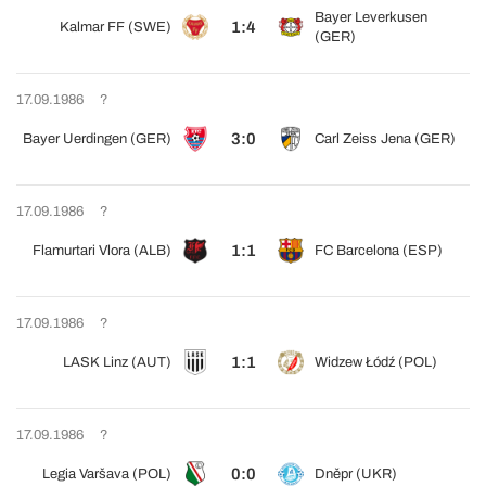
Bayer Leverkusen
1:4
Kalmar FF (SWE)
(GER)
17.09.1986
?
3:0
Bayer Uerdingen (GER)
Carl Zeiss Jena (GER)
17.09.1986
?
1:1
Flamurtari Vlora (ALB)
FC Barcelona (ESP)
17.09.1986
?
1:1
LASK Linz (AUT)
Widzew Łódź (POL)
17.09.1986
?
0:0
Legia Varšava (POL)
Dněpr (UKR)