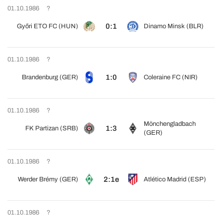
01.10.1986
?
0:1
Győri ETO FC (HUN)
Dinamo Minsk (BLR)
01.10.1986
?
1:0
Brandenburg (GER)
Coleraine FC (NIR)
01.10.1986
?
Mönchengladbach
1:3
FK Partizan (SRB)
(GER)
01.10.1986
?
2:1e
Werder Brémy (GER)
Atlético Madrid (ESP)
01.10.1986
?