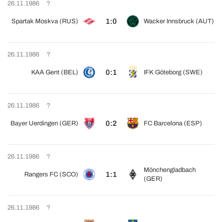
26.11.1986
?
1:0
Spartak Moskva (RUS)
Wacker Innsbruck (AUT)
26.11.1986
?
0:1
KAA Gent (BEL)
IFK Göteborg (SWE)
26.11.1986
?
0:2
Bayer Uerdingen (GER)
FC Barcelona (ESP)
26.11.1986
?
Mönchengladbach
1:1
Rangers FC (SCO)
(GER)
26.11.1986
?