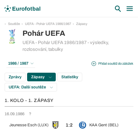
Soutěže
UEFA - Pohár UEFA 1986/1987
Zápasy
Pohár UEFA
UEFA - Pohár UEFA 1986/1987 - výsledky,
rozlosování, tabulky
1986 / 1987
Přidat soutěž do záložek
Zprávy
Zápasy
Statistiky
UEFA: Další soutěže
1. KOLO - 1. ZÁPASY
16.09.1986
?
1:2
Jeunesse Esch (LUX)
KAA Gent (BEL)