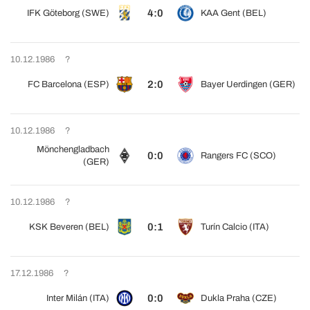
4:0
IFK Göteborg (SWE)
KAA Gent (BEL)
10.12.1986
?
2:0
FC Barcelona (ESP)
Bayer Uerdingen (GER)
10.12.1986
?
Mönchengladbach
0:0
Rangers FC (SCO)
(GER)
10.12.1986
?
0:1
KSK Beveren (BEL)
Turín Calcio (ITA)
17.12.1986
?
0:0
Inter Milán (ITA)
Dukla Praha (CZE)