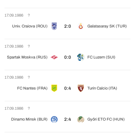
17.09.1986
?
2:0
Univ. Craiova (ROU)
Galatasaray SK (TUR)
17.09.1986
?
0:0
Spartak Moskva (RUS)
FC Luzern (SUI)
17.09.1986
?
0:4
FC Nantes (FRA)
Turín Calcio (ITA)
17.09.1986
?
2:4
Dinamo Minsk (BLR)
Győri ETO FC (HUN)