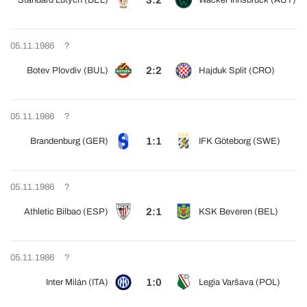
3:2
Standard Lutych (BEL)
Wacker Innsbruck (AUT)
05.11.1986
?
2:2
Botev Plovdiv (BUL)
Hajduk Split (CRO)
05.11.1986
?
1:1
Brandenburg (GER)
IFK Göteborg (SWE)
05.11.1986
?
2:1
Athletic Bilbao (ESP)
KSK Beveren (BEL)
05.11.1986
?
1:0
Inter Milán (ITA)
Legia Varšava (POL)