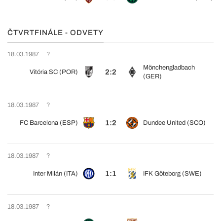
ČTVRTFINÁLE - ODVETY
18.03.1987
?
Mönchengladbach
2:2
Vitória SC (POR)
(GER)
18.03.1987
?
1:2
FC Barcelona (ESP)
Dundee United (SCO)
18.03.1987
?
1:1
Inter Milán (ITA)
IFK Göteborg (SWE)
18.03.1987
?