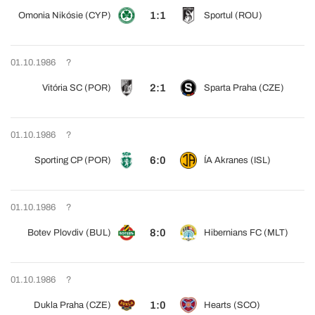
1:1
Omonia Nikósie (CYP)
Sportul (ROU)
01.10.1986
?
2:1
Vitória SC (POR)
Sparta Praha (CZE)
01.10.1986
?
6:0
Sporting CP (POR)
ÍA Akranes (ISL)
01.10.1986
?
8:0
Botev Plovdiv (BUL)
Hibernians FC (MLT)
01.10.1986
?
1:0
Dukla Praha (CZE)
Hearts (SCO)