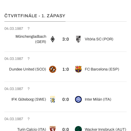
ČTVRTFINÁLE - 1. ZÁPASY
04.03.1987
?
Mönchengladbach
3:0
Vitória SC (POR)
(GER)
04.03.1987
?
1:0
Dundee United (SCO)
FC Barcelona (ESP)
04.03.1987
?
0:0
IFK Göteborg (SWE)
Inter Milán (ITA)
04.03.1987
?
0:0
Turín Calcio (ITA)
Wacker Innsbruck (AUT)