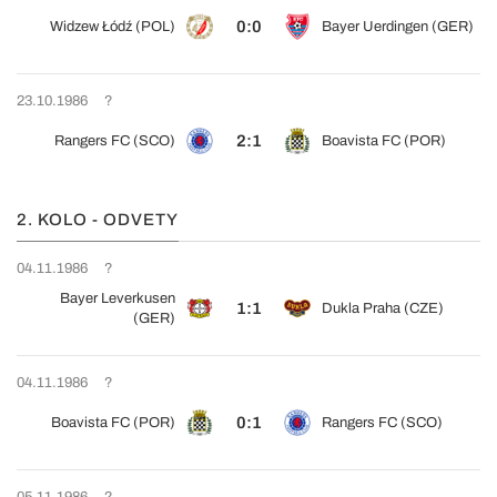
0:0
Widzew Łódź (POL)
Bayer Uerdingen (GER)
23.10.1986
?
2:1
Rangers FC (SCO)
Boavista FC (POR)
2. KOLO - ODVETY
04.11.1986
?
Bayer Leverkusen
1:1
Dukla Praha (CZE)
(GER)
04.11.1986
?
0:1
Boavista FC (POR)
Rangers FC (SCO)