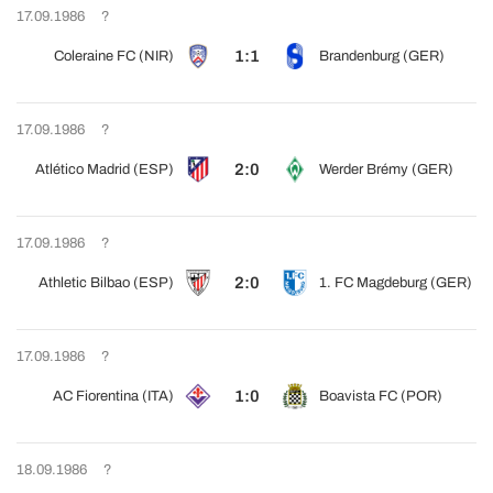
17.09.1986
?
1:1
Coleraine FC (NIR)
Brandenburg (GER)
17.09.1986
?
2:0
Atlético Madrid (ESP)
Werder Brémy (GER)
17.09.1986
?
2:0
Athletic Bilbao (ESP)
1. FC Magdeburg (GER)
17.09.1986
?
1:0
AC Fiorentina (ITA)
Boavista FC (POR)
18.09.1986
?