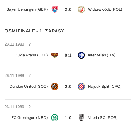
2:0
Bayer Uerdingen (GER)
Widzew Łódź (POL)
OSMIFINÁLE - 1. ZÁPASY
26.11.1986
?
0:1
Dukla Praha (CZE)
Inter Milán (ITA)
26.11.1986
?
2:0
Dundee United (SCO)
Hajduk Split (CRO)
26.11.1986
?
1:0
FC Groningen (NED)
Vitória SC (POR)