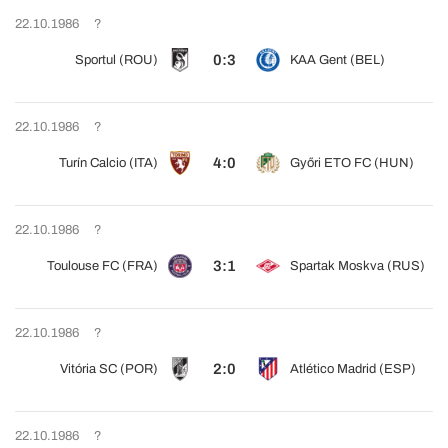
22.10.1986
?
0:3
Sportul (ROU)
KAA Gent (BEL)
22.10.1986
?
4:0
Turín Calcio (ITA)
Győri ETO FC (HUN)
22.10.1986
?
3:1
Toulouse FC (FRA)
Spartak Moskva (RUS)
22.10.1986
?
2:0
Vitória SC (POR)
Atlético Madrid (ESP)
22.10.1986
?