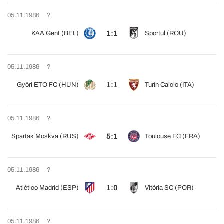
05.11.1986
?
1:1
KAA Gent (BEL)
Sportul (ROU)
05.11.1986
?
1:1
Győri ETO FC (HUN)
Turín Calcio (ITA)
05.11.1986
?
5:1
Spartak Moskva (RUS)
Toulouse FC (FRA)
05.11.1986
?
1:0
Atlético Madrid (ESP)
Vitória SC (POR)
05.11.1986
?