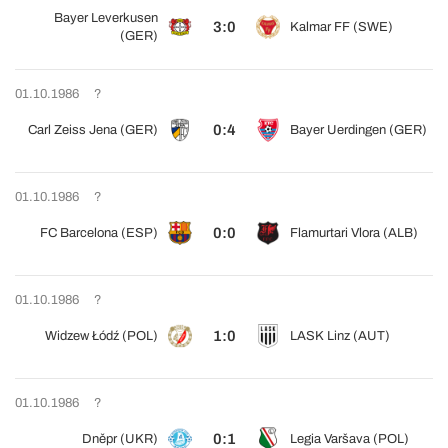
Bayer Leverkusen
3:0
Kalmar FF (SWE)
(GER)
01.10.1986
?
0:4
Carl Zeiss Jena (GER)
Bayer Uerdingen (GER)
01.10.1986
?
0:0
FC Barcelona (ESP)
Flamurtari Vlora (ALB)
01.10.1986
?
1:0
Widzew Łódź (POL)
LASK Linz (AUT)
01.10.1986
?
0:1
Dněpr (UKR)
Legia Varšava (POL)