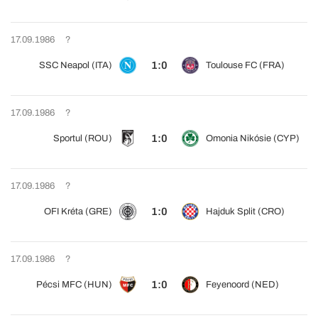
17.09.1986
?
1:0
SSC Neapol (ITA)
Toulouse FC (FRA)
17.09.1986
?
1:0
Sportul (ROU)
Omonia Nikósie (CYP)
17.09.1986
?
1:0
OFI Kréta (GRE)
Hajduk Split (CRO)
17.09.1986
?
1:0
Pécsi MFC (HUN)
Feyenoord (NED)