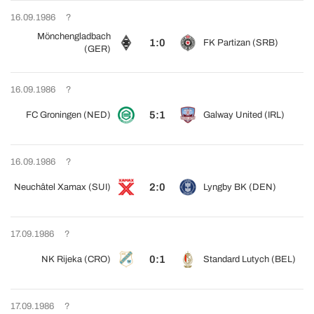
16.09.1986
?
Mönchengladbach
1:0
FK Partizan (SRB)
(GER)
16.09.1986
?
5:1
FC Groningen (NED)
Galway United (IRL)
16.09.1986
?
2:0
Neuchâtel Xamax (SUI)
Lyngby BK (DEN)
17.09.1986
?
0:1
NK Rijeka (CRO)
Standard Lutych (BEL)
17.09.1986
?