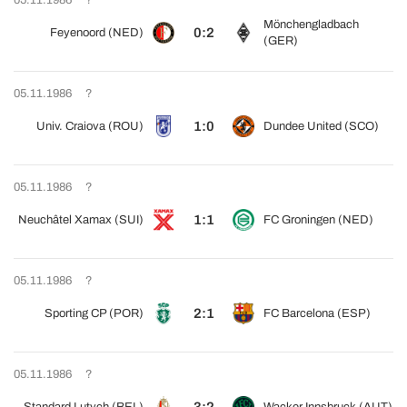
05.11.1986
?
Mönchengladbach
0:2
Feyenoord (NED)
(GER)
05.11.1986
?
1:0
Univ. Craiova (ROU)
Dundee United (SCO)
05.11.1986
?
1:1
Neuchâtel Xamax (SUI)
FC Groningen (NED)
05.11.1986
?
2:1
Sporting CP (POR)
FC Barcelona (ESP)
05.11.1986
?