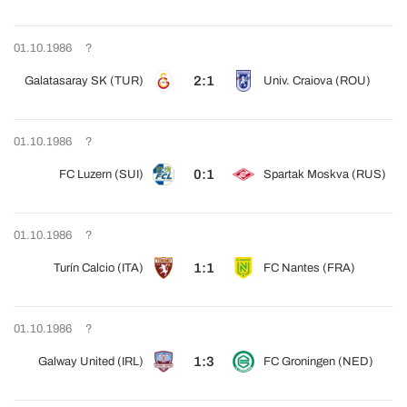
01.10.1986
?
2:1
Galatasaray SK (TUR)
Univ. Craiova (ROU)
01.10.1986
?
0:1
FC Luzern (SUI)
Spartak Moskva (RUS)
01.10.1986
?
1:1
Turín Calcio (ITA)
FC Nantes (FRA)
01.10.1986
?
1:3
Galway United (IRL)
FC Groningen (NED)