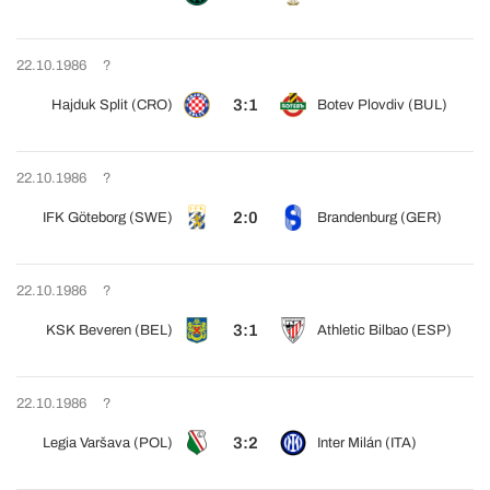
22.10.1986
?
3:1
Hajduk Split (CRO)
Botev Plovdiv (BUL)
22.10.1986
?
2:0
IFK Göteborg (SWE)
Brandenburg (GER)
22.10.1986
?
3:1
KSK Beveren (BEL)
Athletic Bilbao (ESP)
22.10.1986
?
3:2
Legia Varšava (POL)
Inter Milán (ITA)