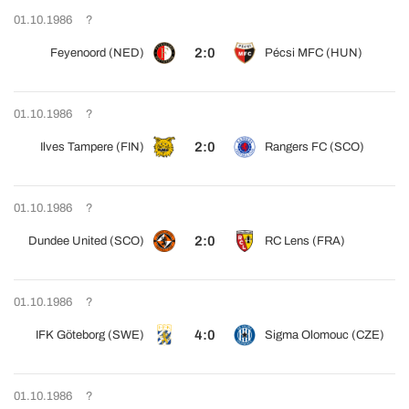
01.10.1986
?
2:0
Feyenoord (NED)
Pécsi MFC (HUN)
01.10.1986
?
2:0
Ilves Tampere (FIN)
Rangers FC (SCO)
01.10.1986
?
2:0
Dundee United (SCO)
RC Lens (FRA)
01.10.1986
?
4:0
IFK Göteborg (SWE)
Sigma Olomouc (CZE)
01.10.1986
?