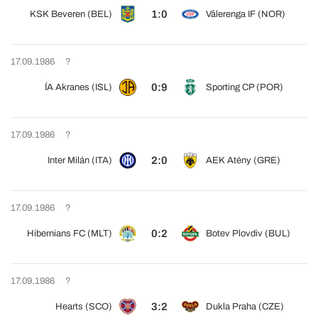
1:0
KSK Beveren (BEL)
Vålerenga IF (NOR)
17.09.1986
?
0:9
ÍA Akranes (ISL)
Sporting CP (POR)
17.09.1986
?
2:0
Inter Milán (ITA)
AEK Atény (GRE)
17.09.1986
?
0:2
Hibernians FC (MLT)
Botev Plovdiv (BUL)
17.09.1986
?
3:2
Hearts (SCO)
Dukla Praha (CZE)