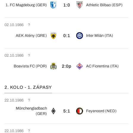
1:0
1. FC Magdeburg (GER)
Athletic Bilbao (ESP)
02.10.1986
?
0:1
AEK Atény (GRE)
Inter Milán (ITA)
02.10.1986
?
2:0p
Boavista FC (POR)
AC Fiorentina (ITA)
2. KOLO - 1. ZÁPASY
22.10.1986
?
Mönchengladbach
5:1
Feyenoord (NED)
(GER)
22.10.1986
?