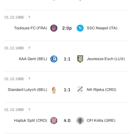
01.10.1986
?
2:0p
Toulouse FC (FRA)
SSC Neapol (ITA)
01.10.1986
?
1:1
KAA Gent (BEL)
Jeunesse Esch (LUX)
01.10.1986
?
1:1
Standard Lutych (BEL)
NK Rijeka (CRO)
01.10.1986
?
4:0
Hajduk Split (CRO)
OFI Kréta (GRE)