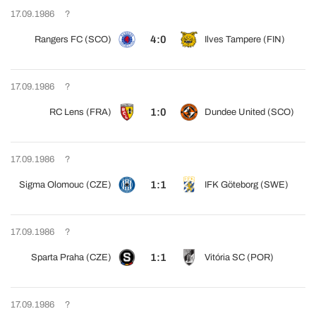
17.09.1986
?
4:0
Rangers FC (SCO)
Ilves Tampere (FIN)
17.09.1986
?
1:0
RC Lens (FRA)
Dundee United (SCO)
17.09.1986
?
1:1
Sigma Olomouc (CZE)
IFK Göteborg (SWE)
17.09.1986
?
1:1
Sparta Praha (CZE)
Vitória SC (POR)
17.09.1986
?