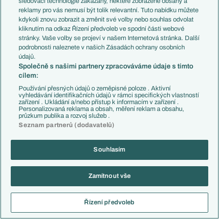
sledovací technologie zakázány, některé zobrazené obsahy a
reklamy pro vás nemusí být tolik relevantní. Tuto nabídku můžete
kdykoli znovu zobrazit a změnit své volby nebo souhlas odvolat
kliknutím na odkaz Řízení předvoleb ve spodní části webové
stránky. Vaše volby se projeví v našem Internetová stránka. Další
podrobnosti naleznete v našich Zásadách ochrany osobních
údajů.
Společně s našimi partnery zpracováváme údaje s tímto
cílem:
Používání přesných údajů o zeměpisné poloze . Aktivní
vyhledávání identifikačních údajů v rámci specifických vlastností
zařízení . Ukládání a/nebo přístup k informacím v zařízení .
Personalizovaná reklama a obsah, měření reklam a obsahu,
průzkum publika a rozvoj služeb .
Seznam partnerů (dodavatelů)
Souhlasím
EXPRES ZPRÁVY
17:57
Sestavy: Hradec Králové - Besiktas
Zamítnout vše
08:09
Hradec ve 3. předkole EL čeká Besiktas
Řízení předvoleb
05.08.
Besiktas proti českým soupeřům