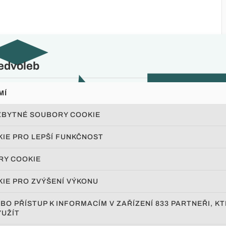
edvoleb
MÍ
ZBYTNÉ SOUBORY COOKIE
IE PRO LEPŠÍ FUNKČNOST
RY COOKIE
IE PRO ZVÝŠENÍ VÝKONU
BO PŘÍSTUP K INFORMACÍM V ZAŘÍZENÍ
833 PARTNEŘI, K
YUŽÍT