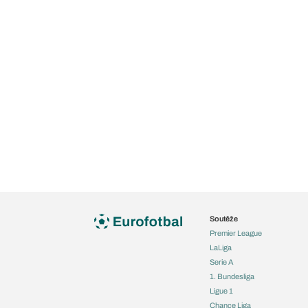
Tyto soubory cookie
vašich zájmech a p
nýbrž přes jedinečn
stránkách méně cí
Podrobnosti dodav
SOUBORY COO
Pomáhají sledovat 
Můžeme s nimi určo
návštěvníci na web
soubory cookie nepo
Podrobnosti dodav
Soutěže
Premier League
LaLiga
UKLÁDÁNÍ A/
Serie A
PARTNEŘI, K
1. Bundesliga
Ve vašem zařízení 
Ligue 1
identifikátory (např
Chance Liga