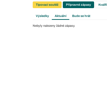
Tipovací soutěž
Přípravné zápasy
Kvalif
Výsledky
Aktuální
Bude se hrát
Nebyly nalezeny žádné zápasy.