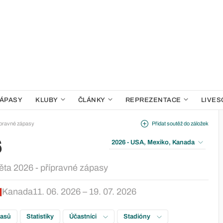
ÁPASY
KLUBY
ČLÁNKY
REPREZENTACE
LIVES
ípravné zápasy
Přidat soutěž do záložek
6
2026 - USA, Mexiko, Kanada
věta 2026 - přípravné zápasy
Kanada
11. 06. 2026 – 19. 07. 2026
pasů
Statistiky
Účastníci
Stadióny