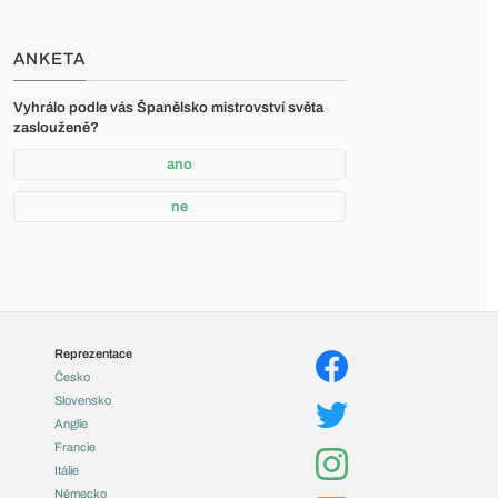
váření profilů o
sobní informace přímo,
ANKETA
 se vám zobrazovat na
Vyhrálo podle vás Španělsko mistrovství světa
zaslouženě?
ano
ne
epšovat výkon stránky.
t, jakým způsobem se
nné a anonymní. Pokud
Reprezentace
Česko
Slovensko
Anglie
Francie
podobné online
Itálie
entifikátory) spolu s
Německo