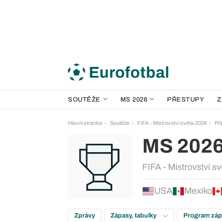
SOUTĚŽE
MS 2026
PŘESTUPY
Z
Hlavní stránka
Soutěže
FIFA - Mistrovství světa 2026
Př
MS 202
FIFA - Mistrovství s
USA
Mexiko
Zprávy
Zápasy, tabulky
Program zá