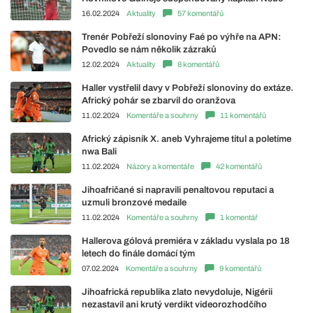
16.02.2024
Aktuality
57 komentářů
Trenér Pobřeží slonoviny Faé po výhře na APN:
Povedlo se nám několik zázraků
12.02.2024
Aktuality
8 komentářů
Haller vystřelil davy v Pobřeží slonoviny do extáze.
Africký pohár se zbarvil do oranžova
11.02.2024
Komentáře a souhrny
11 komentářů
Africký zápisník X. aneb Vyhrajeme titul a poletíme
nwa Bali
11.02.2024
Názory a komentáře
42 komentářů
Jihoafričané si napravili penaltovou reputaci a
uzmuli bronzové medaile
11.02.2024
Komentáře a souhrny
1 komentář
Hallerova gólová premiéra v základu vyslala po 18
letech do finále domácí tým
07.02.2024
Komentáře a souhrny
9 komentářů
Jihoafrická republika zlato nevydoluje, Nigérii
nezastavil ani krutý verdikt videorozhodčího