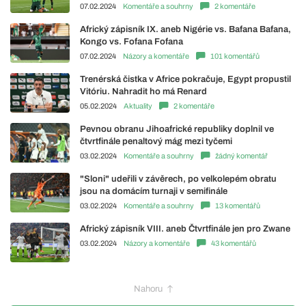
07.02.2024
Komentáře a souhrny
2 komentáře
Africký zápisník IX. aneb Nigérie vs. Bafana Bafana,
Kongo vs. Fofana Fofana
07.02.2024
Názory a komentáře
101 komentářů
Trenérská čistka v Africe pokračuje, Egypt propustil
Vitóriu. Nahradit ho má Renard
05.02.2024
Aktuality
2 komentáře
Pevnou obranu Jihoafrické republiky doplnil ve
čtvrtfinále penaltový mág mezi tyčemi
03.02.2024
Komentáře a souhrny
žádný komentář
"Sloni" udeřili v závěrech, po velkolepém obratu
jsou na domácím turnaji v semifinále
03.02.2024
Komentáře a souhrny
13 komentářů
Africký zápisník VIII. aneb Čtvrtfinále jen pro Zwane
03.02.2024
Názory a komentáře
43 komentářů
Nahoru