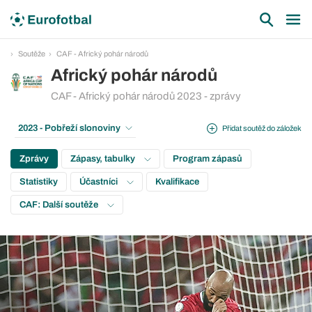
Soutěže
CAF - Africký pohár národů
Africký pohár národů
CAF - Africký pohár národů 2023 - zprávy
2023 - Pobřeží slonoviny
Přidat soutěž do záložek
Zprávy
Zápasy, tabulky
Program zápasů
Statistiky
Účastníci
Kvalifikace
CAF: Další soutěže