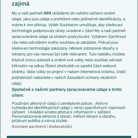
Slovensko
zajímá
Liga národů
Anglie
Francie
My a naši partneři
999
ukládáme do vašeho zařízení osobní
Témata
Itálie
údaje, jako jsou údaje o prohlížení nebo jedinečné identifikátory, a
Představení týmů MS
Německo
máme k nim přístup. Výběr Souhlasím umožňuje, aby sledovací
EuroSkauting
Španělsko
technologie podporovaly účely uvedené v části My a naši partneři
PL v kostce
Argentina
zpracováváme údaje za účelem poskytování. Výběrem Zamítnout
Evropské koeficienty
Brazílie
vše nebo odvoláním svého souhlasu je zakážete. Pokud jsou
Přestupy
sledovací technologie zakázány, některé zobrazené obsahy a
Přestupové spekulace
reklamy pro vás nemusí být tolik relevantní. Tuto nabídku můžete
Přestupy
Zranění
kdykoli znovu zobrazit a změnit své volby nebo souhlas odvolat
Zápasy
kliknutím na odkaz Řízení předvoleb ve spodní části webové
Livescore
stránky. Vaše volby se projeví v našem Internetová stránka. Další
Kluby
Tipovací soutěž
podrobnosti naleznete v našich Zásadách ochrany osobních
Arsenal FC
Fotbal TV
údajů.
Chelsea FC
Společně s našimi partnery zpracováváme údaje s tímto
Manchester United
cílem:
AC Milán
Juventus FC
Používání přesných údajů o zeměpisné poloze . Aktivní
Bayern Mnichov
vyhledávání identifikačních údajů v rámci specifických vlastností
zařízení . Ukládání a/nebo přístup k informacím v zařízení .
FC Barcelona
Personalizovaná reklama a obsah, měření reklam a obsahu,
Real Madrid
průzkum publika a rozvoj služeb .
Seznam partnerů (dodavatelů)