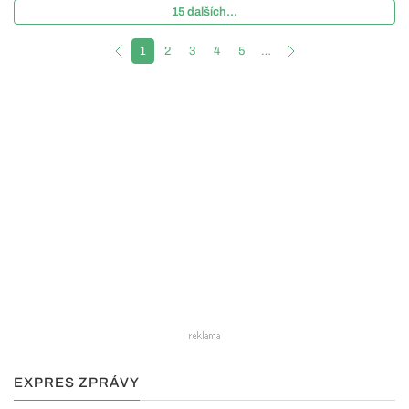
15 dalších...
1
2
3
4
5
…
EXPRES ZPRÁVY