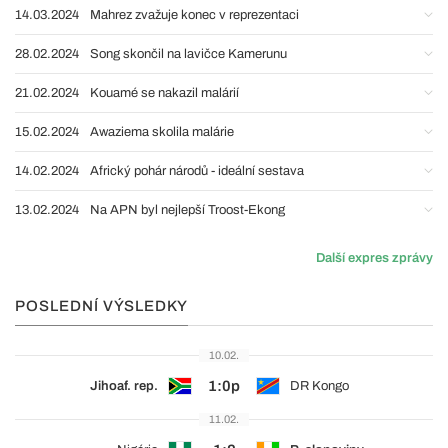
14.03.2024
Mahrez zvažuje konec v reprezentaci
28.02.2024
Song skončil na lavičce Kamerunu
21.02.2024
Kouamé se nakazil malárií
15.02.2024
Awaziema skolila malárie
14.02.2024
Africký pohár národů - ideální sestava
13.02.2024
Na APN byl nejlepší Troost-Ekong
Další expres zprávy
POSLEDNÍ VÝSLEDKY
10.02.
1:0p
Jihoaf. rep.
DR Kongo
11.02.