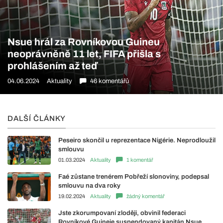
Nsue hrál za Rovníkovou Guineu
neoprávněně 11 let, FIFA přišla s
prohlášením až teď
04.06.2024
Aktuality
46 komentářů
DALŠÍ ČLÁNKY
Peseiro skončil u reprezentace Nigérie. Neprodloužil
smlouvu
01.03.2024
Aktuality
1 komentář
Faé zůstane trenérem Pobřeží slonoviny, podepsal
smlouvu na dva roky
19.02.2024
Aktuality
žádný komentář
Jste zkorumpovaní zloději, obvinil federaci
Rovníkové Guineje suspendovaný kapitán Nsue