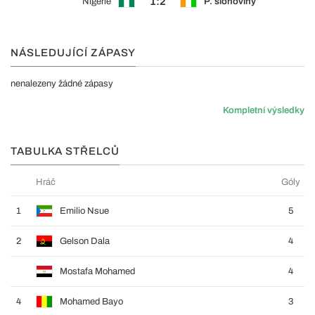
1:2
Nigérie
P. slonoviny
NÁSLEDUJÍCÍ ZÁPASY
nenalezeny žádné zápasy
Kompletní výsledky
TABULKA STŘELCŮ
Hráč
Góly
1
Emilio Nsue
5
2
Gelson Dala
4
Mostafa Mohamed
4
4
Mohamed Bayo
3