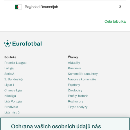
Baghdad Bounedjah
3
Celá tabulka
Soutěže
Články
Premier League
Aktuality
LaLiga
Previews
Serie A
Komentáře a souhrny
1. Bundesliga
Názory a komentáře
Ligue 1
Fejetony
Chance Liga
Životopisy
Niké liga
Profily, historie
Liga Portugal
Rozhovory
Eredivisie
Tipy a analýzy
Liga mistrů
Evropská liga
Reprezentace
Konferenční liga
Česko
Ochrana vašich osobních údajů nás
Mistrovství světa