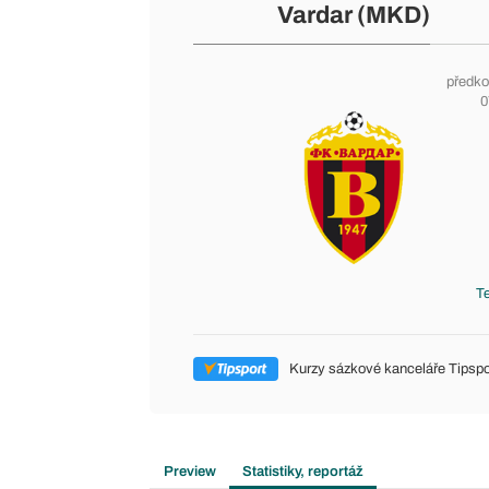
Vardar (MKD)
předko
0
T
Kurzy sázkové kanceláře Tipspo
Preview
Statistiky, reportáž