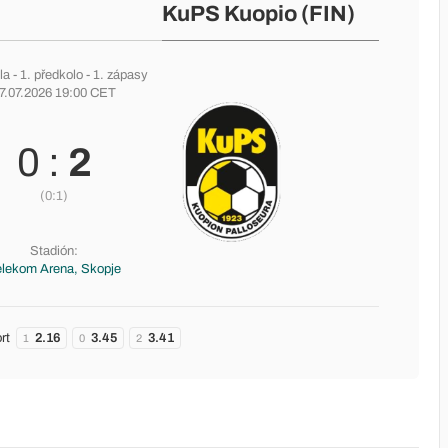
KuPS Kuopio (FIN)
la
-
1. předkolo
- 1. zápasy
7.07.2026 19:00 CET
0 :
2
(0:1)
Stadión:
elekom Arena, Skopje
rt
2.16
3.45
3.41
1
0
2