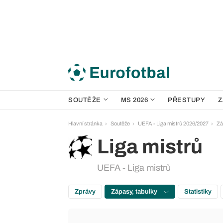
SOUTĚŽE
MS 2026
PŘESTUPY
Z
Hlavní stránka
Soutěže
UEFA - Liga mistrů 2026/2027
Zá
Liga mistrů
UEFA - Liga mistrů
Zprávy
Zápasy, tabulky
Statistiky