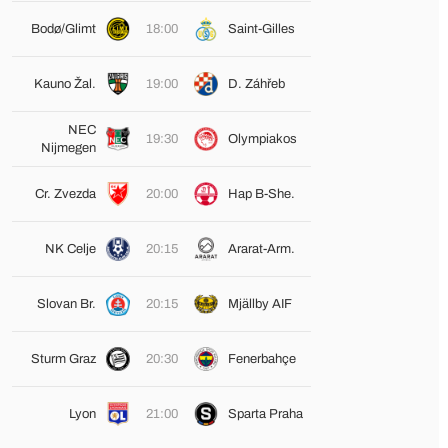
Bodø/Glimt
18:00
Saint-Gilles
Kauno Žal.
19:00
D. Záhřeb
NEC
19:30
Olympiakos
Nijmegen
Cr. Zvezda
20:00
Hap B-She.
NK Celje
20:15
Ararat-Arm.
Slovan Br.
20:15
Mjällby AIF
Sturm Graz
20:30
Fenerbahçe
Lyon
21:00
Sparta Praha