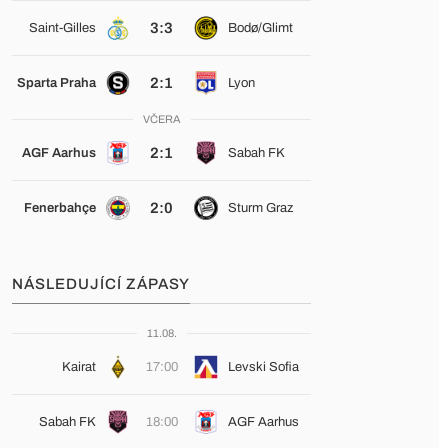
3:3
Saint-Gilles
Bodø/Glimt
2:1
Sparta Praha
Lyon
VČERA
2:1
AGF Aarhus
Sabah FK
2:0
Fenerbahçe
Sturm Graz
NÁSLEDUJÍCÍ ZÁPASY
11.08.
Kairat
17:00
Levski Sofia
Sabah FK
18:00
AGF Aarhus