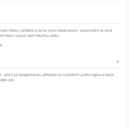
muto článku, přidejte si jej ke svým sledovaným. Upozornění na nové
Fotbal v pravé části hlavičky webu.
é.
Jste-li již zaregistrován, přihlašte se vyplněním svého loginu a hesla
ůžete
zde
.