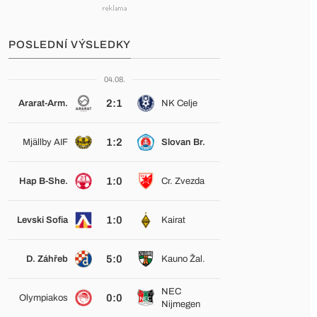
POSLEDNÍ VÝSLEDKY
04.08.
2:1
Ararat-Arm.
NK Celje
1:2
Mjällby AIF
Slovan Br.
1:0
Hap B-She.
Cr. Zvezda
1:0
Levski Sofia
Kairat
5:0
D. Záhřeb
Kauno Žal.
NEC
0:0
Olympiakos
Nijmegen