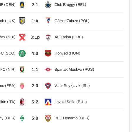
2:1
 IF (DEN)
Club Bruggy (BEL)
1:4
ch (LUX)
Górnik Zabrze (POL)
3:1p
ax (SUI)
AE Larisa (GRE)
4:0
 FC (SCO)
Honvéd (HUN)
1:1
 FC (NIR)
Spartak Moskva (RUS)
2:0
co (FRA)
Valur Reykjavík (ISL)
5:2
lán (ITA)
Levski Sofia (BUL)
5:0
my (GER)
BFC Dynamo (GER)