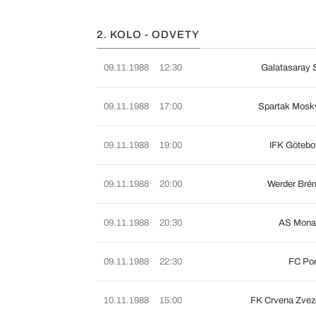
2. KOLO - ODVETY
09.11.1988
12:30
Galatasaray
09.11.1988
17:00
Spartak Mosk
09.11.1988
19:00
IFK Götebo
09.11.1988
20:00
Werder Bré
09.11.1988
20:30
AS Mona
09.11.1988
22:30
FC Por
10.11.1988
15:00
FK Crvena Zvez