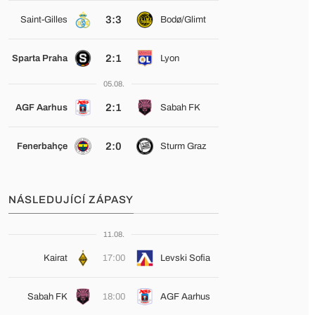
3:3
Saint-Gilles
Bodø/Glimt
2:1
Sparta Praha
Lyon
05.08.
2:1
AGF Aarhus
Sabah FK
2:0
Fenerbahçe
Sturm Graz
NÁSLEDUJÍCÍ ZÁPASY
11.08.
Kairat
17:00
Levski Sofia
Sabah FK
18:00
AGF Aarhus