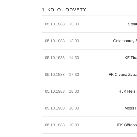
1. KOLO - ODVETY
05.10.1988
13:00
Stea
05.10.1988
13:00
Galatasaray
05.10.1988
14:30
KF Tir
05.10.1988
17:30
FK Crvena Zvez
05.10.1988
18:00
HJK Helsi
05.10.1988
18:00
Moss 
05.10.1988
19:00
IFK Götebo