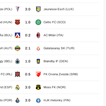
3:0
rze (POL)
Jeunesse Esch (LUX)
1:0
éd (HUN)
Celtic FC (SCO)
0:2
fia (BUL)
AC Milán (ITA)
2:1
deň (AUT)
Galatasaray SK (TUR)
1:0
ggy (BEL)
Brøndby IF (DEN)
0:5
 FC (IRL)
FK Crvena Zvezda (SRB)
3:0
rid (ESP)
Moss FK (NOR)
3:0
to (POR)
HJK Helsinky (FIN)