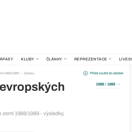
ÁPASY
KLUBY
ČLÁNKY
REPREZENTACE
LIVES
emí 1988/1989
Zápasy
Přidat soutěž do záložek
 evropských
1988 / 1989
 zemí 1988/1989 - výsledky,