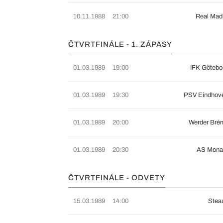
10.11.1988
21:00
Real Mad
ČTVRTFINÁLE - 1. ZÁPASY
01.03.1989
19:00
IFK Götebo
01.03.1989
19:30
PSV Eindhov
01.03.1989
20:00
Werder Bré
01.03.1989
20:30
AS Mona
ČTVRTFINÁLE - ODVETY
15.03.1989
14:00
Stea