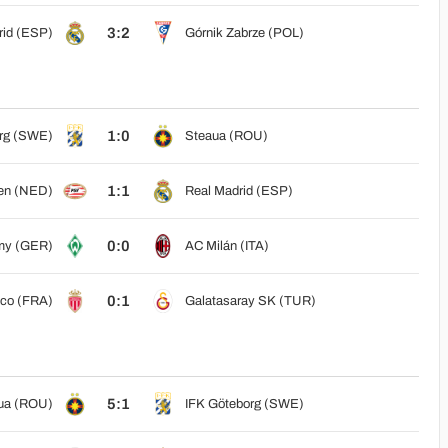
3:2
rid (ESP)
Górnik Zabrze (POL)
1:0
rg (SWE)
Steaua (ROU)
1:1
en (NED)
Real Madrid (ESP)
0:0
my (GER)
AC Milán (ITA)
0:1
co (FRA)
Galatasaray SK (TUR)
5:1
ua (ROU)
IFK Göteborg (SWE)