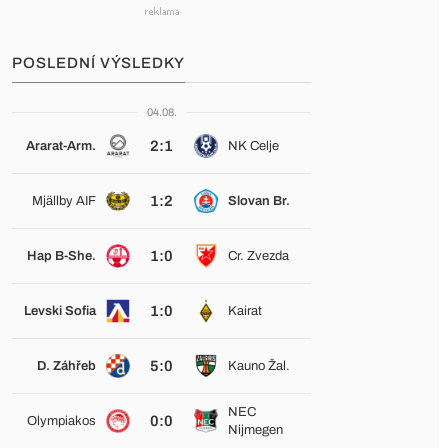
POSLEDNÍ VÝSLEDKY
04.08.
2:1
Ararat-Arm.
NK Celje
1:2
Mjällby AIF
Slovan Br.
1:0
Hap B-She.
Cr. Zvezda
1:0
Levski Sofia
Kairat
5:0
D. Záhřeb
Kauno Žal.
NEC
0:0
Olympiakos
Nijmegen