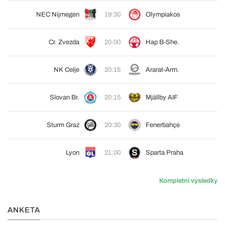
NEC Nijmegen
19:30
Olympiakos
Cr. Zvezda
20:00
Hap B-She.
NK Celje
20:15
Ararat-Arm.
Slovan Br.
20:15
Mjällby AIF
Sturm Graz
20:30
Fenerbahçe
Lyon
21:00
Sparta Praha
Kompletní výsledky
ANKETA