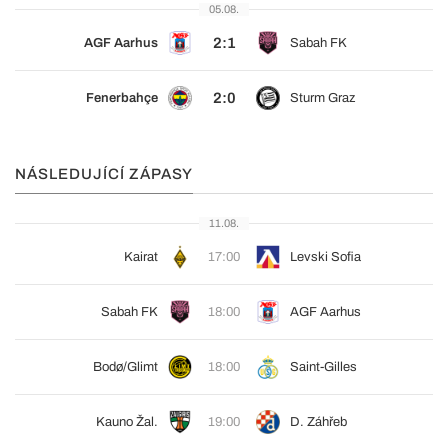
05.08.
2:1
AGF Aarhus
Sabah FK
2:0
Fenerbahçe
Sturm Graz
NÁSLEDUJÍCÍ ZÁPASY
11.08.
Kairat
17:00
Levski Sofia
Sabah FK
18:00
AGF Aarhus
Bodø/Glimt
18:00
Saint-Gilles
Kauno Žal.
19:00
D. Záhřeb