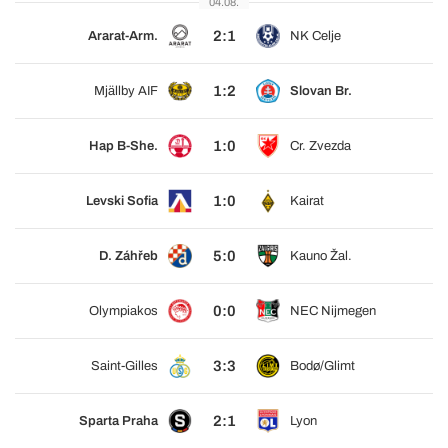
04.08.
2:1
Ararat-Arm.
NK Celje
1:2
Mjällby AIF
Slovan Br.
1:0
Hap B-She.
Cr. Zvezda
1:0
Levski Sofia
Kairat
5:0
D. Záhřeb
Kauno Žal.
0:0
Olympiakos
NEC Nijmegen
3:3
Saint-Gilles
Bodø/Glimt
2:1
Sparta Praha
Lyon