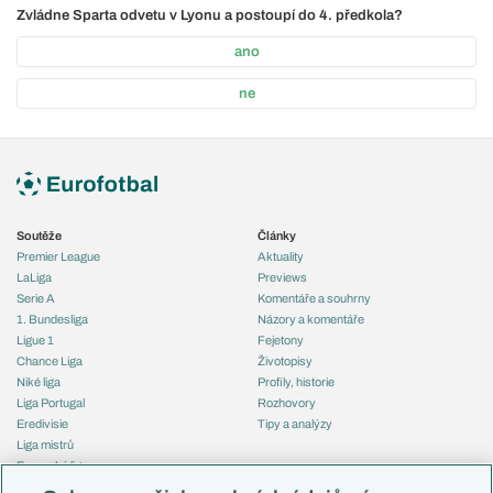
Zvládne Sparta odvetu v Lyonu a postoupí do 4. předkola?
ano
ne
Soutěže
Články
Premier League
Aktuality
LaLiga
Previews
Serie A
Komentáře a souhrny
1. Bundesliga
Názory a komentáře
Ligue 1
Fejetony
Chance Liga
Životopisy
Niké liga
Profily, historie
Liga Portugal
Rozhovory
Eredivisie
Tipy a analýzy
Liga mistrů
Evropská liga
Reprezentace
Konferenční liga
Česko