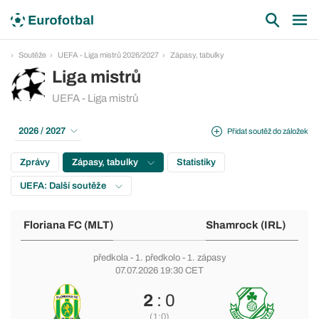
Soutěže
UEFA - Liga mistrů 2026/2027
Zápasy, tabulky
Liga mistrů
UEFA - Liga mistrů
2026 / 2027
Přidat soutěž do záložek
Zprávy
Zápasy, tabulky
Statistiky
UEFA: Další soutěže
Floriana FC (MLT)
Shamrock (IRL)
předkola
-
1. předkolo
- 1. zápasy
07.07.2026 19:30 CET
2
: 0
(1:0)