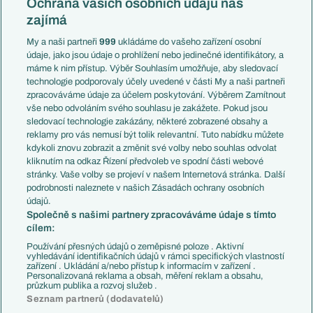
Ochrana vašich osobních údajů nás
Mistrovství světa
Slovensko
zajímá
Liga národů
Anglie
Francie
My a naši partneři
999
ukládáme do vašeho zařízení osobní
Témata
Itálie
údaje, jako jsou údaje o prohlížení nebo jedinečné identifikátory, a
Představení týmů MS
Německo
máme k nim přístup. Výběr Souhlasím umožňuje, aby sledovací
EuroSkauting
Španělsko
technologie podporovaly účely uvedené v části My a naši partneři
PL v kostce
Argentina
zpracováváme údaje za účelem poskytování. Výběrem Zamítnout
Evropské koeficienty
Brazílie
vše nebo odvoláním svého souhlasu je zakážete. Pokud jsou
Přestupy
sledovací technologie zakázány, některé zobrazené obsahy a
Přestupové spekulace
reklamy pro vás nemusí být tolik relevantní. Tuto nabídku můžete
Přestupy
Zranění
kdykoli znovu zobrazit a změnit své volby nebo souhlas odvolat
Zápasy
kliknutím na odkaz Řízení předvoleb ve spodní části webové
Livescore
stránky. Vaše volby se projeví v našem Internetová stránka. Další
Kluby
Tipovací soutěž
podrobnosti naleznete v našich Zásadách ochrany osobních
Arsenal FC
Fotbal TV
údajů.
Chelsea FC
Společně s našimi partnery zpracováváme údaje s tímto
Manchester United
cílem:
AC Milán
Juventus FC
Používání přesných údajů o zeměpisné poloze . Aktivní
Bayern Mnichov
vyhledávání identifikačních údajů v rámci specifických vlastností
zařízení . Ukládání a/nebo přístup k informacím v zařízení .
FC Barcelona
Personalizovaná reklama a obsah, měření reklam a obsahu,
Real Madrid
průzkum publika a rozvoj služeb .
Seznam partnerů (dodavatelů)