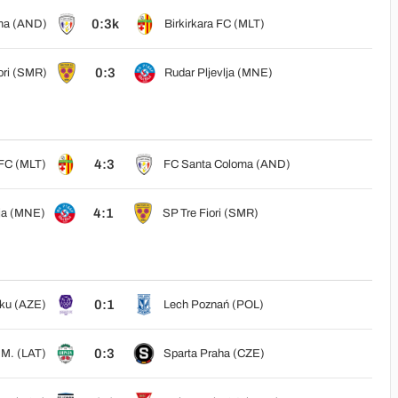
0:3k
ma (AND)
Birkirkara FC (MLT)
0:3
ori (SMR)
Rudar Pljevlja (MNE)
4:3
 FC (MLT)
FC Santa Coloma (AND)
4:1
lja (MNE)
SP Tre Fiori (SMR)
0:1
aku (AZE)
Lech Poznań (POL)
0:3
 M. (LAT)
Sparta Praha (CZE)