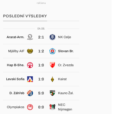
POSLEDNÍ VÝSLEDKY
04.08.
2:1
Ararat-Arm.
NK Celje
1:2
Mjällby AIF
Slovan Br.
1:0
Hap B-She.
Cr. Zvezda
1:0
Levski Sofia
Kairat
5:0
D. Záhřeb
Kauno Žal.
NEC
0:0
Olympiakos
Nijmegen