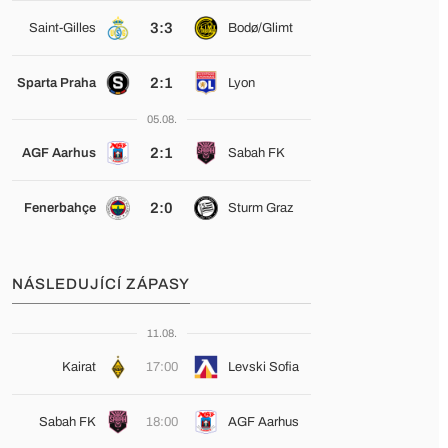
3:3
Saint-Gilles
Bodø/Glimt
2:1
Sparta Praha
Lyon
05.08.
2:1
AGF Aarhus
Sabah FK
2:0
Fenerbahçe
Sturm Graz
NÁSLEDUJÍCÍ ZÁPASY
11.08.
Kairat
17:00
Levski Sofia
Sabah FK
18:00
AGF Aarhus