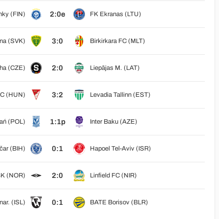
2:0e
nky (FIN)
FK Ekranas (LTU)
3:0
ina (SVK)
Birkirkara FC (MLT)
2:0
aha (CZE)
Liepājas M. (LAT)
3:2
SC (HUN)
Levadia Tallinn (EST)
1:1p
ań (POL)
Inter Baku (AZE)
0:1
ičar (BIH)
Hapoel Tel-Aviv (ISR)
2:0
BK (NOR)
Linfield FC (NIR)
0:1
ar. (ISL)
BATE Borisov (BLR)