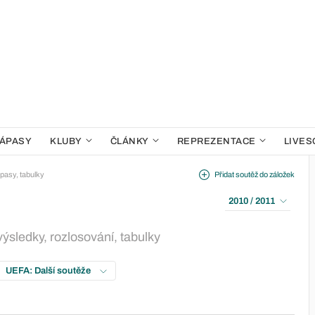
ÁPASY
KLUBY
ČLÁNKY
REPREZENTACE
LIVES
pasy, tabulky
Přidat soutěž do záložek
2010 / 2011
ýsledky, rozlosování, tabulky
UEFA: Další soutěže