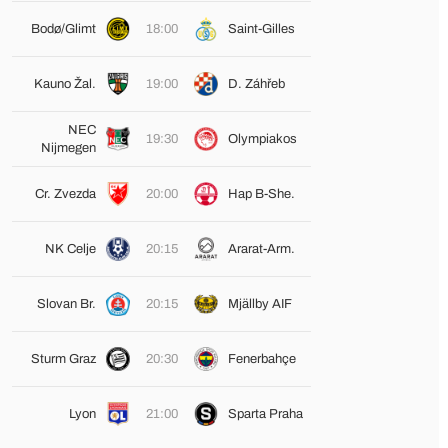
Bodø/Glimt
18:00
Saint-Gilles
Kauno Žal.
19:00
D. Záhřeb
NEC
19:30
Olympiakos
Nijmegen
Cr. Zvezda
20:00
Hap B-She.
NK Celje
20:15
Ararat-Arm.
Slovan Br.
20:15
Mjällby AIF
Sturm Graz
20:30
Fenerbahçe
Lyon
21:00
Sparta Praha