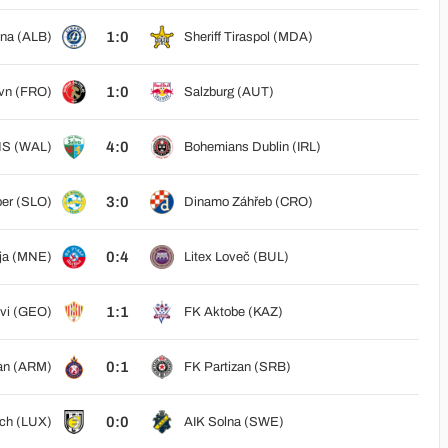
1:0
ana (ALB)
Sheriff Tiraspol (MDA)
1:0
vn (FRO)
Salzburg (AUT)
4:0
S (WAL)
Bohemians Dublin (IRL)
3:0
er (SLO)
Dinamo Záhřeb (CRO)
0:4
lja (MNE)
Litex Loveč (BUL)
1:1
avi (GEO)
FK Aktobe (KAZ)
0:1
an (ARM)
FK Partizan (SRB)
0:0
ch (LUX)
AIK Solna (SWE)