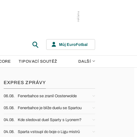
Můj EuroFotbal
CORE
TIPOVACÍ SOUTĚŽ
DALŠÍ
EXPRES ZPRÁVY
06.08.
Fenerbahce se zranil Oosterwolde
05.08.
Fenerbahce je blíže duelu se Spartou
04.08.
Kde sledovat duel Sparty s Lyonem?
04.08.
Sparta vstoupí do boje o Ligu mistrů