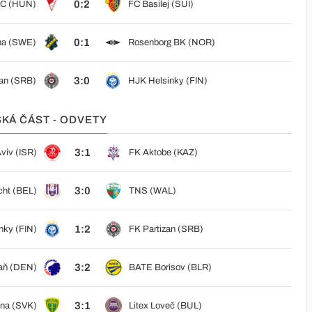
0:2
SC (HUN)
FC Basilej (SUI)
0:1
na (SWE)
Rosenborg BK (NOR)
3:0
zan (SRB)
HJK Helsinky (FIN)
SKÁ ČÁST - ODVETY
3:1
viv (ISR)
FK Aktobe (KAZ)
3:0
cht (BEL)
TNS (WAL)
1:2
nky (FIN)
FK Partizan (SRB)
3:2
aň (DEN)
BATE Borisov (BLR)
3:1
ina (SVK)
Litex Loveč (BUL)