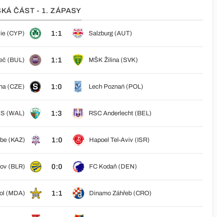
KÁ ČÁST - 1. ZÁPASY
1:1
ie (CYP)
Salzburg (AUT)
1:1
več (BUL)
MŠK Žilina (SVK)
1:0
ha (CZE)
Lech Poznań (POL)
1:3
S (WAL)
RSC Anderlecht (BEL)
1:0
be (KAZ)
Hapoel Tel-Aviv (ISR)
0:0
ov (BLR)
FC Kodaň (DEN)
1:1
pol (MDA)
Dinamo Záhřeb (CRO)