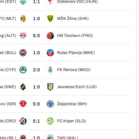
1:1
inn (EST)
Debreceni VSC (HUN)
1:0
 FC (MLT)
MŠK Žilina (SVK)
5:0
urg (AUT)
HB Tórshavn (FRO)
1:0
več (BUL)
Rudar Pljevlja (MNE)
3:0
ie (CYP)
FK Renova (MKD)
1:0
na (SWE)
Jeunesse Esch (LUX)
5:0
viv (ISR)
Željezničar (BIH)
5:1
eb (CRO)
FC Koper (SLO)
1:0
lin (IRL)
TNS (WAL)