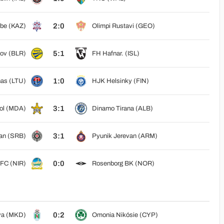
2:0
be (KAZ)
Olimpi Rustavi (GEO)
5:1
ov (BLR)
FH Hafnar. (ISL)
1:0
as (LTU)
HJK Helsinky (FIN)
3:1
pol (MDA)
Dinamo Tirana (ALB)
3:1
zan (SRB)
Pyunik Jerevan (ARM)
0:0
d FC (NIR)
Rosenborg BK (NOR)
0:2
va (MKD)
Omonia Nikósie (CYP)