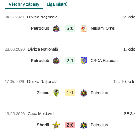
Všechny zápasy
Liga mistrů
04.07.2026
Divizia Naţională
2. kolo
5:0
Petroclub
Milsami Orhei
28.06.2026
Divizia Naţională
1. kolo
2:1
Petroclub
CSCA Buiucani
17.05.2026
Divizia Naţională
Tit., 10. kolo
1:1
Zimbru
Petroclub
13.05.2026
Cupa Moldovei
SF 2.z
2:0
Sheriff
Petroclub