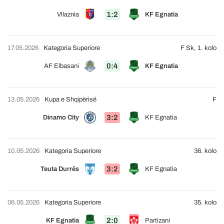
1:2
Vllaznia
KF Egnatia
17.05.2026
Kategoria Superiore
F Sk, 1. kolo
0:4
AF Elbasani
KF Egnatia
13.05.2026
Kupa e Shqipërisë
F
3:2
Dinamo City
KF Egnatia
10.05.2026
Kategoria Superiore
36. kolo
3:2
Teuta Durrës
KF Egnatia
06.05.2026
Kategoria Superiore
35. kolo
2:0
KF Egnatia
Partizani