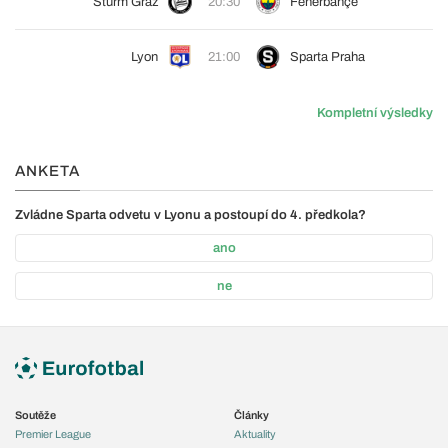
Sturm Graz
20:30
Fenerbahçe
Lyon
21:00
Sparta Praha
Kompletní výsledky
ANKETA
Zvládne Sparta odvetu v Lyonu a postoupí do 4. předkola?
ano
ne
Soutěže
Články
Premier League
Aktuality