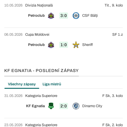
10.05.2026
Divizia Naţională
Tit., 9. kolo
3:0
Petroclub
CSF Bălţi
06.05.2026
Cupa Moldovei
SF 1.z
1:0
Petroclub
Sheriff
KF EGNATIA - POSLEDNÍ ZÁPASY
Všechny zápasy
Liga mistrů
31.05.2026
Kategoria Superiore
F Sk, 3. kolo
2:0
KF Egnatia
Dinamo City
23.05.2026
Kategoria Superiore
F Sk, 2. kolo