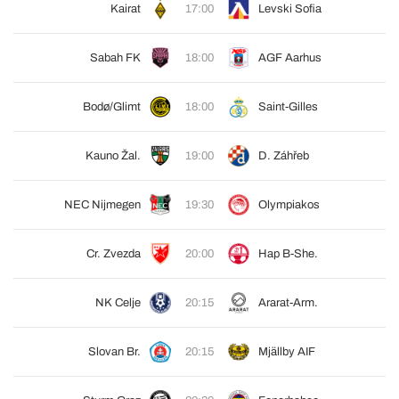
Kairat
17:00
Levski Sofia
Sabah FK
18:00
AGF Aarhus
Bodø/Glimt
18:00
Saint-Gilles
Kauno Žal.
19:00
D. Záhřeb
NEC Nijmegen
19:30
Olympiakos
Cr. Zvezda
20:00
Hap B-She.
NK Celje
20:15
Ararat-Arm.
Slovan Br.
20:15
Mjällby AIF