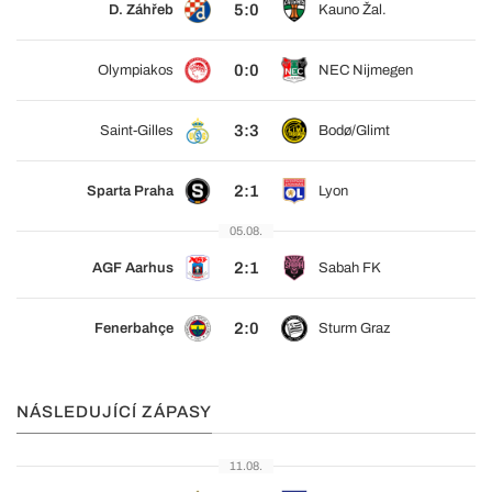
5:0
D. Záhřeb
Kauno Žal.
0:0
Olympiakos
NEC Nijmegen
3:3
Saint-Gilles
Bodø/Glimt
2:1
Sparta Praha
Lyon
05.08.
2:1
AGF Aarhus
Sabah FK
2:0
Fenerbahçe
Sturm Graz
NÁSLEDUJÍCÍ ZÁPASY
11.08.