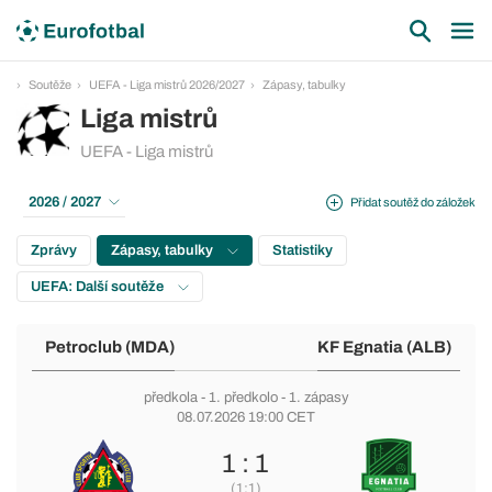
Soutěže
UEFA - Liga mistrů 2026/2027
Zápasy, tabulky
Liga mistrů
UEFA - Liga mistrů
2026 / 2027
Přidat soutěž do záložek
Zprávy
Zápasy, tabulky
Statistiky
UEFA: Další soutěže
Petroclub (MDA)
KF Egnatia (ALB)
předkola
-
1. předkolo
- 1. zápasy
08.07.2026 19:00 CET
1 : 1
(1:1)