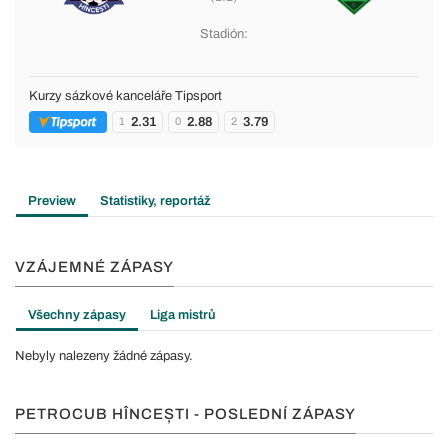
Stadión:
Kurzy sázkové kanceláře Tipsport
2.31
2.88
3.79
1
0
2
Preview
Statistiky, reportáž
VZÁJEMNÉ ZÁPASY
Všechny zápasy
Liga mistrů
Nebyly nalezeny žádné zápasy.
PETROCUB HÎNCEȘTI - POSLEDNÍ ZÁPASY