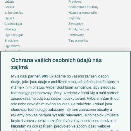
LaLiga
Previews
Serie A
Komentáře a souhrny
1. Bundesliga
Názory a komentáře
Ligue 1
Fejetony
Chance Liga
Životopisy
Niké liga
Profily, historie
Liga Portugal
Rozhovory
Eredivisie
Tipy a analýzy
Liga mistrů
Evropská liga
Reprezentace
Konferenční liga
Česko
Ochrana vašich osobních údajů nás
Mistrovství světa
Slovensko
zajímá
Liga národů
Anglie
Francie
My a naši partneři
999
ukládáme do vašeho zařízení osobní
Témata
Itálie
údaje, jako jsou údaje o prohlížení nebo jedinečné identifikátory, a
Představení týmů MS
Německo
máme k nim přístup. Výběr Souhlasím umožňuje, aby sledovací
EuroSkauting
Španělsko
technologie podporovaly účely uvedené v části My a naši partneři
PL v kostce
Argentina
zpracováváme údaje za účelem poskytování. Výběrem Zamítnout
Evropské koeficienty
Brazílie
vše nebo odvoláním svého souhlasu je zakážete. Pokud jsou
Přestupy
sledovací technologie zakázány, některé zobrazené obsahy a
Přestupové spekulace
reklamy pro vás nemusí být tolik relevantní. Tuto nabídku můžete
Přestupy
Zranění
kdykoli znovu zobrazit a změnit své volby nebo souhlas odvolat
Zápasy
kliknutím na odkaz Řízení předvoleb ve spodní části webové
Livescore