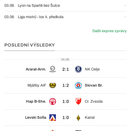
03.08.
Lyon na Spartě bez Šulce
03.08.
Liga mistrů - los 4. předkola
Další expres zprávy
POSLEDNÍ VÝSLEDKY
04.08.
2:1
Ararat-Arm.
NK Celje
1:2
Mjällby AIF
Slovan Br.
1:0
Hap B-She.
Cr. Zvezda
1:0
Levski Sofia
Kairat