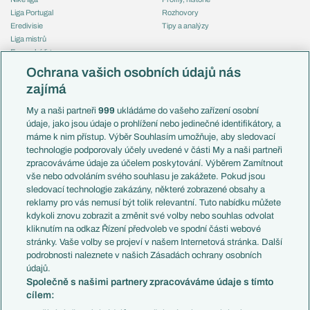
Liga Portugal
Rozhovory
Eredivisie
Tipy a analýzy
Liga mistrů
Evropská liga
Reprezentace
Konferenční liga
Česko
Ochrana vašich osobních údajů nás
Mistrovství světa
Slovensko
zajímá
Liga národů
Anglie
Francie
My a naši partneři
999
ukládáme do vašeho zařízení osobní
Témata
Itálie
údaje, jako jsou údaje o prohlížení nebo jedinečné identifikátory, a
Představení týmů MS
Německo
máme k nim přístup. Výběr Souhlasím umožňuje, aby sledovací
EuroSkauting
Španělsko
technologie podporovaly účely uvedené v části My a naši partneři
PL v kostce
Argentina
zpracováváme údaje za účelem poskytování. Výběrem Zamítnout
Evropské koeficienty
Brazílie
vše nebo odvoláním svého souhlasu je zakážete. Pokud jsou
Přestupy
sledovací technologie zakázány, některé zobrazené obsahy a
Přestupové spekulace
reklamy pro vás nemusí být tolik relevantní. Tuto nabídku můžete
Přestupy
Zranění
kdykoli znovu zobrazit a změnit své volby nebo souhlas odvolat
Zápasy
kliknutím na odkaz Řízení předvoleb ve spodní části webové
Livescore
stránky. Vaše volby se projeví v našem Internetová stránka. Další
Kluby
Tipovací soutěž
podrobnosti naleznete v našich Zásadách ochrany osobních
Arsenal FC
Fotbal TV
údajů.
Chelsea FC
Společně s našimi partnery zpracováváme údaje s tímto
Manchester United
cílem:
AC Milán
Juventus FC