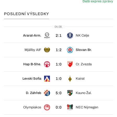
Další expres zprávy
POSLEDNÍ VÝSLEDKY
04.08.
2:1
Ararat-Arm.
NK Celje
1:2
Mjällby AIF
Slovan Br.
1:0
Hap B-She.
Cr. Zvezda
1:0
Levski Sofia
Kairat
5:0
D. Záhřeb
Kauno Žal.
0:0
Olympiakos
NEC Nijmegen