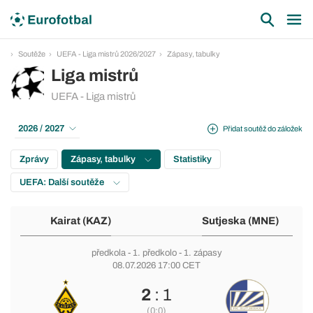
Soutěže
UEFA - Liga mistrů 2026/2027
Zápasy, tabulky
Liga mistrů
UEFA - Liga mistrů
2026 / 2027
Přidat soutěž do záložek
Zprávy
Zápasy, tabulky
Statistiky
UEFA: Další soutěže
Kairat (KAZ)
Sutjeska (MNE)
předkola
-
1. předkolo
- 1. zápasy
08.07.2026 17:00 CET
2
: 1
(0:0)