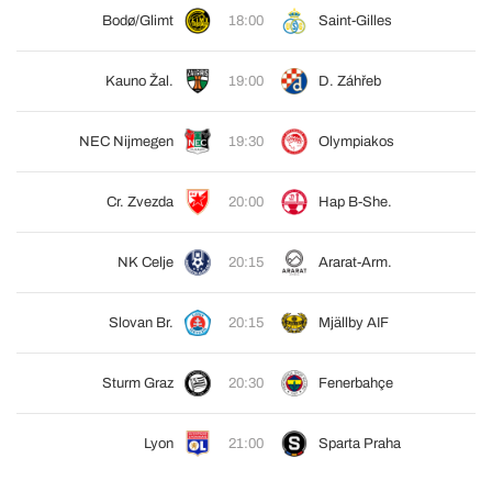
Bodø/Glimt
18:00
Saint-Gilles
Kauno Žal.
19:00
D. Záhřeb
NEC Nijmegen
19:30
Olympiakos
Cr. Zvezda
20:00
Hap B-She.
NK Celje
20:15
Ararat-Arm.
Slovan Br.
20:15
Mjällby AIF
Sturm Graz
20:30
Fenerbahçe
Lyon
21:00
Sparta Praha