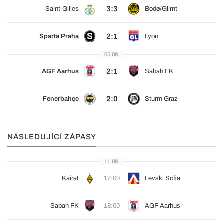
3:3
Saint-Gilles
Bodø/Glimt
2:1
Sparta Praha
Lyon
05.08.
2:1
AGF Aarhus
Sabah FK
2:0
Fenerbahçe
Sturm Graz
NÁSLEDUJÍCÍ ZÁPASY
11.08.
Kairat
17:00
Levski Sofia
Sabah FK
18:00
AGF Aarhus