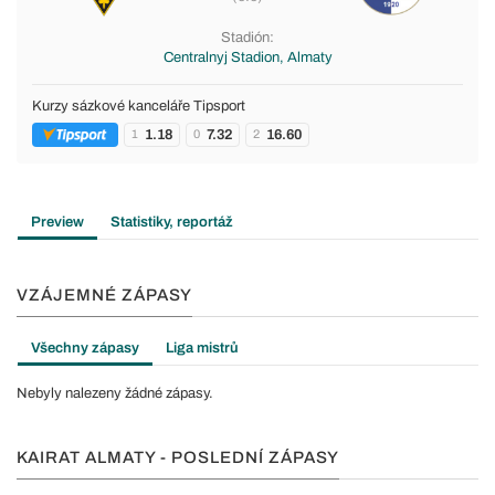
Stadión:
Centralnyj Stadion, Almaty
Kurzy sázkové kanceláře Tipsport
1.18
7.32
16.60
1
0
2
Preview
Statistiky, reportáž
VZÁJEMNÉ ZÁPASY
Všechny zápasy
Liga mistrů
Nebyly nalezeny žádné zápasy.
KAIRAT ALMATY - POSLEDNÍ ZÁPASY