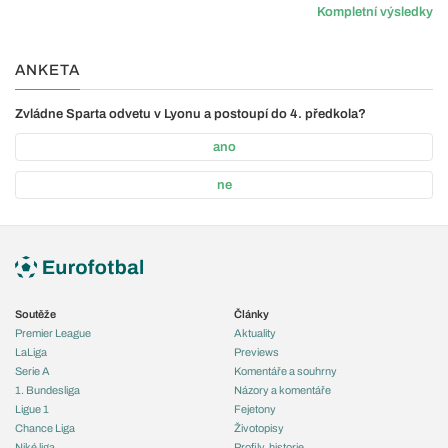
Kompletní výsledky
ANKETA
Zvládne Sparta odvetu v Lyonu a postoupí do 4. předkola?
ano
ne
Soutěže
Články
Premier League
Aktuality
LaLiga
Previews
Serie A
Komentáře a souhrny
1. Bundesliga
Názory a komentáře
Ligue 1
Fejetony
Chance Liga
Životopisy
Niké liga
Profily, historie