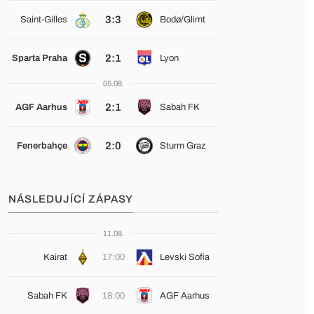
3:3
Saint-Gilles
Bodø/Glimt
2:1
Sparta Praha
Lyon
05.08.
2:1
AGF Aarhus
Sabah FK
2:0
Fenerbahçe
Sturm Graz
NÁSLEDUJÍCÍ ZÁPASY
11.08.
Kairat
17:00
Levski Sofia
Sabah FK
18:00
AGF Aarhus