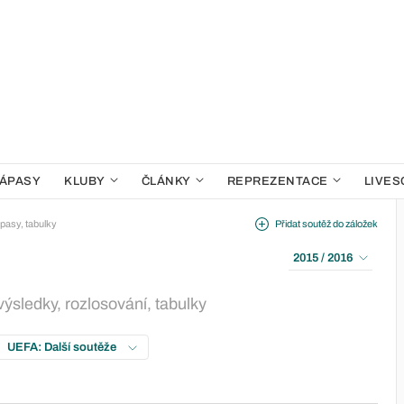
ÁPASY
KLUBY
ČLÁNKY
REPREZENTACE
LIVES
pasy, tabulky
Přidat soutěž do záložek
2015 / 2016
ýsledky, rozlosování, tabulky
UEFA: Další soutěže