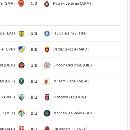
1:2
re (SMR)
Pyunik Jerevan (ARM)
1:3
ils (LAT)
HJK Helsinky (FIN)
0:0
ie (CYP)
Vardar Skopje (MKD)
1:0
and (DEN)
Lincoln Red Imps (GIB)
0:1
rad (BUL)
Milsami Orhei (MDA)
0:1
S (WAL)
Videoton FC (HUN)
2:1
 FC (MLT)
Maccabi Tel-Aviv (ISR)
4:1
eu (ALB)
Crusaders FC (NIR)