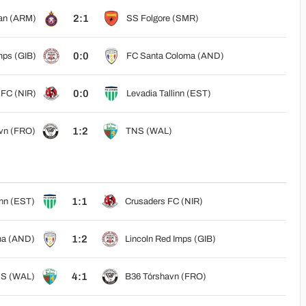
2:1
van (ARM)
SS Folgore (SMR)
0:0
mps (GIB)
FC Santa Coloma (AND)
0:0
 FC (NIR)
Levadia Tallinn (EST)
1:2
vn (FRO)
TNS (WAL)
1:1
inn (EST)
Crusaders FC (NIR)
1:2
ma (AND)
Lincoln Red Imps (GIB)
4:1
S (WAL)
B36 Tórshavn (FRO)