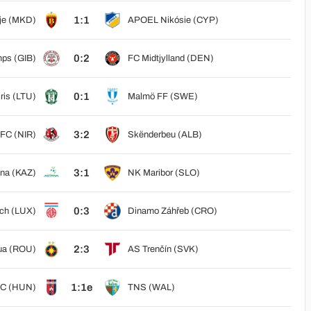
1:1
pje (MKD)
APOEL Nikósie (CYP)
0:2
mps (GIB)
FC Midtjylland (DEN)
0:1
iris (LTU)
Malmö FF (SWE)
3:2
 FC (NIR)
Skënderbeu (ALB)
3:1
na (KAZ)
NK Maribor (SLO)
0:3
ch (LUX)
Dinamo Záhřeb (CRO)
2:3
ua (ROU)
AS Trenčín (SVK)
1:1e
FC (HUN)
TNS (WAL)