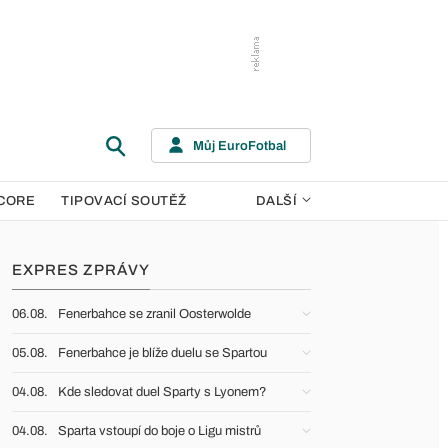
Můj EuroFotbal
CORE
TIPOVACÍ SOUTĚŽ
DALŠÍ
EXPRES ZPRÁVY
06.08.
Fenerbahce se zranil Oosterwolde
05.08.
Fenerbahce je blíže duelu se Spartou
04.08.
Kde sledovat duel Sparty s Lyonem?
04.08.
Sparta vstoupí do boje o Ligu mistrů