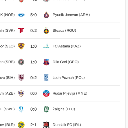
5:0
FK (NOR)
Pyunik Jerevan (ARM)
0:2
čín (SVK)
Steaua (ROU)
1:0
or (SLO)
FC Astana (KAZ)
1:0
zan (SRB)
Dila Gori (GEO)
0:2
evo (BIH)
Lech Poznań (POL)
0:0
am (AZE)
Rudar Pljevlja (MNE)
0:0
FF (SWE)
Žalgiris (LTU)
2:1
ov (BLR)
Dundalk FC (IRL)