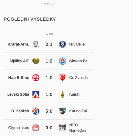
POSLEDNÍ VÝSLEDKY
04.08.
2:1
Ararat-Arm.
NK Celje
1:2
Mjällby AIF
Slovan Br.
1:0
Hap B-She.
Cr. Zvezda
1:0
Levski Sofia
Kairat
5:0
D. Záhřeb
Kauno Žal.
NEC
0:0
Olympiakos
Nijmegen