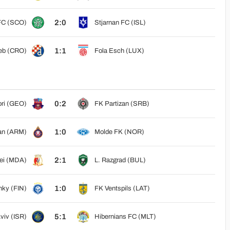
2:0
 FC (SCO)
Stjarnan FC (ISL)
1:1
eb (CRO)
Fola Esch (LUX)
0:2
ori (GEO)
FK Partizan (SRB)
1:0
an (ARM)
Molde FK (NOR)
2:1
hei (MDA)
L. Razgrad (BUL)
1:0
nky (FIN)
FK Ventspils (LAT)
5:1
viv (ISR)
Hibernians FC (MLT)