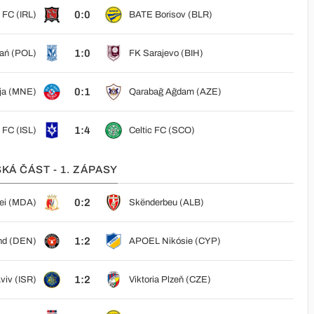
0:0
 FC (IRL)
BATE Borisov (BLR)
1:0
ań (POL)
FK Sarajevo (BIH)
0:1
lja (MNE)
Qarabağ Ağdam (AZE)
1:4
 FC (ISL)
Celtic FC (SCO)
KÁ ČÁST - 1. ZÁPASY
0:2
hei (MDA)
Skënderbeu (ALB)
1:2
and (DEN)
APOEL Nikósie (CYP)
1:2
viv (ISR)
Viktoria Plzeň (CZE)