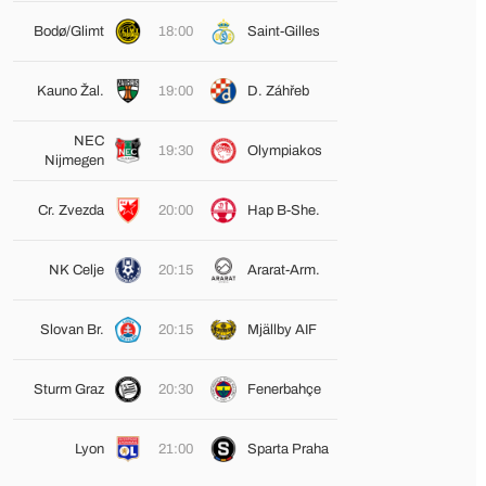
Bodø/Glimt
18:00
Saint-Gilles
Kauno Žal.
19:00
D. Záhřeb
NEC
19:30
Olympiakos
Nijmegen
Cr. Zvezda
20:00
Hap B-She.
NK Celje
20:15
Ararat-Arm.
Slovan Br.
20:15
Mjällby AIF
Sturm Graz
20:30
Fenerbahçe
Lyon
21:00
Sparta Praha