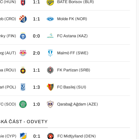
1:1
FC (HUN)
BATE Borisov (BLR)
1:1
eb (CRO)
Molde FK (NOR)
0:0
nky (FIN)
FC Astana (KAZ)
2:0
urg (AUT)
Malmö FF (SWE)
1:1
ua (ROU)
FK Partizan (SRB)
1:3
ań (POL)
FC Basilej (SUI)
1:0
 FC (SCO)
Qarabağ Ağdam (AZE)
SKÁ ČÁST - ODVETY
0:1
ie (CYP)
FC Midtjylland (DEN)