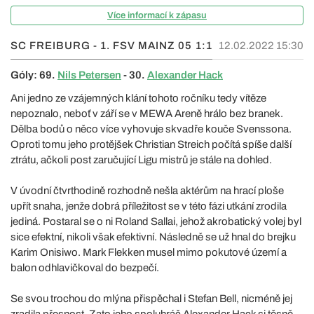
Více informací k zápasu
SC FREIBURG - 1. FSV MAINZ 05
1:1
12.02.2022 15:30
Góly: 69.
Nils Petersen
- 30.
Alexander Hack
Ani jedno ze vzájemných klání tohoto ročníku tedy vítěze
nepoznalo, neboť v září se v MEWA Areně hrálo bez branek.
Dělba bodů o něco více vyhovuje skvadře kouče Svenssona.
Oproti tomu jeho protějšek Christian Streich počítá spíše další
ztrátu, ačkoli post zaručující Ligu mistrů je stále na dohled.
V úvodní čtvrthodině rozhodně nešla aktérům na hrací ploše
upřít snaha, jenže dobrá příležitost se v této fázi utkání zrodila
jediná. Postaral se o ni Roland Sallai, jehož akrobatický volej byl
sice efektní, nikoli však efektivní. Následně se už hnal do brejku
Karim Onisiwo. Mark Flekken musel mimo pokutové území a
balon odhlavičkoval do bezpečí.
Se svou trochou do mlýna přispěchal i Stefan Bell, nicméně jej
zradila přesnost. Zato jeho spoluhráč Alexander Hack si těsně