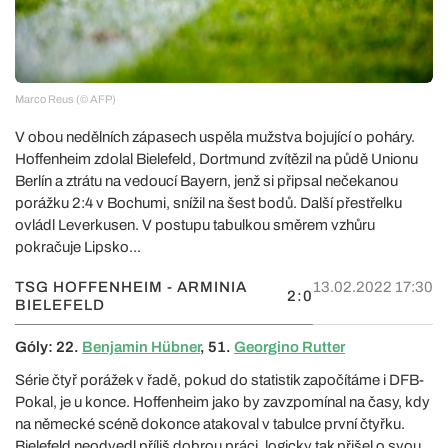
Marco Reus (© AFP)
V obou nedělních zápasech uspěla mužstva bojující o poháry.
Hoffenheim zdolal Bielefeld, Dortmund zvítězil na půdě Unionu
Berlín a ztrátu na vedoucí Bayern, jenž si připsal nečekanou
porážku 2:4 v Bochumi, snížil na šest bodů. Další přestřelku
ovládl Leverkusen. V postupu tabulkou směrem vzhůru
pokračuje Lipsko...
TSG HOFFENHEIM - ARMINIA
13.02.2022 17:30
2:0
BIELEFELD
Góly: 22.
Benjamin Hübner
, 51.
Georgino Rutter
Série čtyř porážek v řadě, pokud do statistik započítáme i DFB-
Pokal, je u konce. Hoffenheim jako by zavzpomínal na časy, kdy
na německé scéně dokonce atakoval v tabulce první čtyřku.
Bielefeld neodvedl příliš dobrou práci, logicky tak přišel o svou