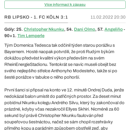
Více informací k zápasu
RB LIPSKO - 1. FC KÖLN
3:1
11.02.2022 20:30
Góly: 25.
Christopher Nkunku
, 54.
Dani Olmo
, 57.
Angeliño
-
90+1.
Tim Lemperle
Tým Domenica Tedesca tak odčinil týden starou porážku s
Bayernem. Hosté naopak potvrdili, že proti Rudým býkům
dokážou předvést kvalitní výkon především na svém
RheinEnergieStadionu. Tentokrát se navíc museli obejít bez
svého nejlepšího střelce Anthonyho Modesteho, takže si po
šesté porážce v tabulce o něho pohorší.
První šanci si připsal na konto ve 12. minutě Ondrej Duda, jenže
nedokázal balon umístit do patřičných prostor. Za deset minut
pobídnul Nkunku kolegu Andrého Silvu, který by zakončoval do
prázdné, kdyby včas nezakročil Ellyes Skhiri. Nicméně za 60
sekund byl právě Christopher Nkunku faulován před
soupeřovou šestnáctou, načež se sám chopil rozehrávky
přímého kopu a parádním způsobem obstřelil zeď, aby