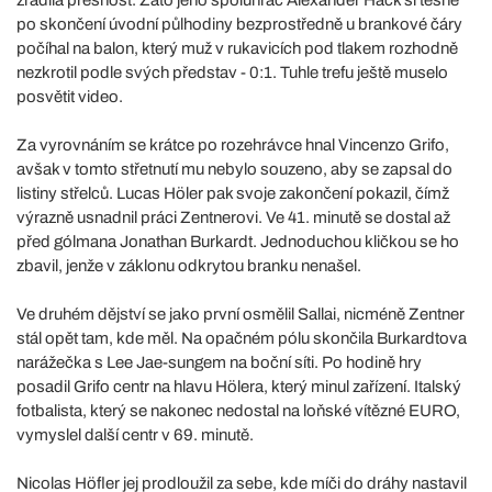
po skončení úvodní půlhodiny bezprostředně u brankové čáry
počíhal na balon, který muž v rukavicích pod tlakem rozhodně
nezkrotil podle svých představ - 0:1. Tuhle trefu ještě muselo
posvětit video.
Za vyrovnáním se krátce po rozehrávce hnal Vincenzo Grifo,
avšak v tomto střetnutí mu nebylo souzeno, aby se zapsal do
listiny střelců. Lucas Höler pak svoje zakončení pokazil, čímž
výrazně usnadnil práci Zentnerovi. Ve 41. minutě se dostal až
před gólmana Jonathan Burkardt. Jednoduchou kličkou se ho
zbavil, jenže v záklonu odkrytou branku nenašel.
Ve druhém dějství se jako první osmělil Sallai, nicméně Zentner
stál opět tam, kde měl. Na opačném pólu skončila Burkardtova
narážečka s Lee Jae-sungem na boční síti. Po hodině hry
posadil Grifo centr na hlavu Hölera, který minul zařízení. Italský
fotbalista, který se nakonec nedostal na loňské vítězné EURO,
vymyslel další centr v 69. minutě.
Nicolas Höfler jej prodloužil za sebe, kde míči do dráhy nastavil