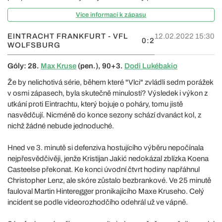
Více informací k zápasu
EINTRACHT FRANKFURT - VFL
12.02.2022 15:30
0:2
WOLFSBURG
Góly: 28.
Max Kruse
(pen.), 90+3.
Dodi Lukébakio
Že by nelichotivá série, během které "Vlci" zvládli sedm porážek
v osmi zápasech, byla skutečně minulostí? Výsledek i výkon z
utkání proti Eintrachtu, který bojuje o poháry, tomu jistě
nasvědčují. Nicméně do konce sezony schází dvanáct kol, z
nichž žádné nebude jednoduché.
Hned ve 3. minutě si defenziva hostujícího výběru nepočínala
nejpřesvědčivěji, jenže Kristijan Jakić nedokázal zblízka Koena
Casteelse překonat. Ke konci úvodní čtvrt hodiny napřáhnul
Christopher Lenz, ale skóre zůstalo bezbrankové. Ve 25 minutě
fauloval Martin Hinteregger pronikajícího Maxe Kruseho. Celý
incident se podle videorozhodčího odehrál už ve vápně.