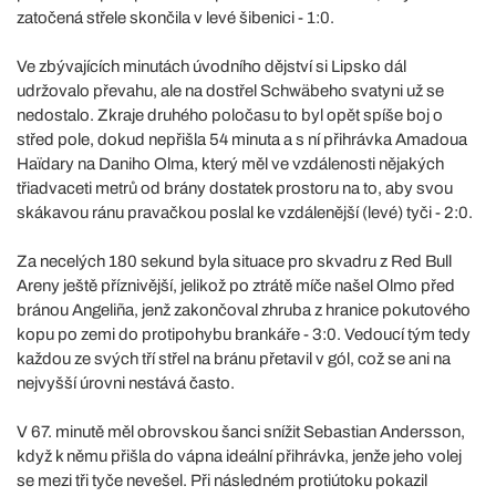
zatočená střele skončila v levé šibenici - 1:0.
Ve zbývajících minutách úvodního dějství si Lipsko dál
udržovalo převahu, ale na dostřel Schwäbeho svatyni už se
nedostalo. Zkraje druhého poločasu to byl opět spíše boj o
střed pole, dokud nepřišla 54 minuta a s ní přihrávka Amadoua
Haïdary na Daniho Olma, který měl ve vzdálenosti nějakých
třiadvaceti metrů od brány dostatek prostoru na to, aby svou
skákavou ránu pravačkou poslal ke vzdálenější (levé) tyči - 2:0.
Za necelých 180 sekund byla situace pro skvadru z Red Bull
Areny ještě příznivější, jelikož po ztrátě míče našel Olmo před
bránou Angeliña, jenž zakončoval zhruba z hranice pokutového
kopu po zemi do protipohybu brankáře - 3:0. Vedoucí tým tedy
každou ze svých tří střel na bránu přetavil v gól, což se ani na
nejvyšší úrovni nestává často.
V 67. minutě měl obrovskou šanci snížit Sebastian Andersson,
když k němu přišla do vápna ideální přihrávka, jenže jeho volej
se mezi tři tyče nevešel. Při následném protiútoku pokazil