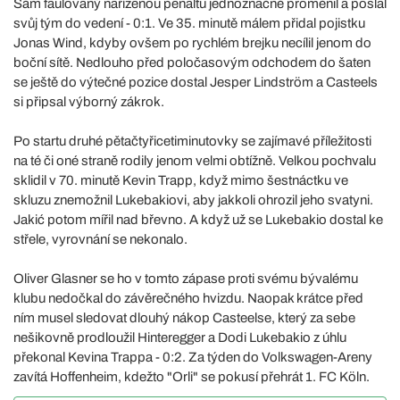
Sám faulovaný nařízenou penaltu jednoznačně proměnil a poslal
svůj tým do vedení - 0:1. Ve 35. minutě málem přidal pojistku
Jonas Wind, kdyby ovšem po rychlém brejku necílil jenom do
boční sítě. Nedlouho před poločasovým odchodem do šaten
se ještě do výtečné pozice dostal Jesper Lindström a Casteels
si připsal výborný zákrok.
Po startu druhé pětačtyřicetiminutovky se zajímavé příležitosti
na té či oné straně rodily jenom velmi obtížně. Velkou pochvalu
sklidil v 70. minutě Kevin Trapp, když mimo šestnáctku ve
skluzu znemožnil Lukebakiovi, aby jakkoli ohrozil jeho svatyni.
Jakić potom mířil nad břevno. A když už se Lukebakio dostal ke
střele, vyrovnání se nekonalo.
Oliver Glasner se ho v tomto zápase proti svému bývalému
klubu nedočkal do závěrečného hvizdu. Naopak krátce před
ním musel sledovat dlouhý nákop Casteelse, který za sebe
nešikovně prodloužil Hinteregger a Dodi Lukebakio z úhlu
překonal Kevina Trappa - 0:2. Za týden do Volkswagen-Areny
zavítá Hoffenheim, kdežto "Orli" se pokusí přehrát 1. FC Köln.