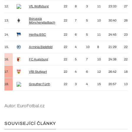
12.
VfL Wolfsburg
22
8
3
11
23:33
27
Borussia
13.
22
7
5
10
30:40
26
Mönchengladbach
14.
Hertha BSC
22
6
5
11
24:45
23
15.
Arminia Bielefeld
22
4
10
8
21:29
22
16.
FC Augsburg
22
5
7
10
24:38
22
17.
VfB Stuttgart
22
4
6
12
26:42
18
18.
Greuther Fürth
22
3
4
15
20:57
13
Autor: EuroFotbal.cz
SOUVISEJÍCÍ ČLÁNKY