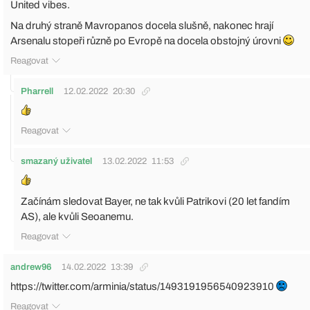
United vibes.
Na druhý straně Mavropanos docela slušně, nakonec hrají
Arsenalu stopeři různě po Evropě na docela obstojný úrovni
Reagovat
Pharrell
12.02.2022
20:30
Reagovat
smazaný uživatel
13.02.2022
11:53
Začínám sledovat Bayer, ne tak kvůli Patrikovi (20 let fandím
AS), ale kvůli Seoanemu.
Reagovat
andrew96
14.02.2022
13:39
https://twitter.com/arminia/status/1493191956540923910
Reagovat