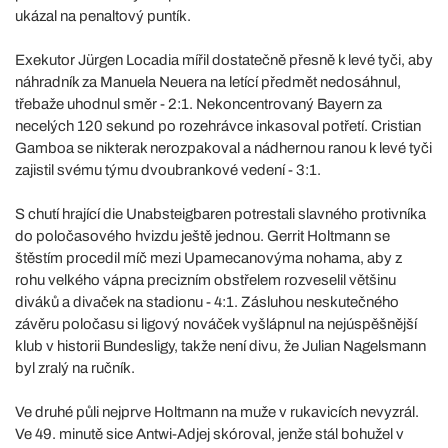
ukázal na penaltový puntík.
Exekutor Jürgen Locadia mířil dostatečně přesně k levé tyči, aby
náhradník za Manuela Neuera na letící předmět nedosáhnul,
třebaže uhodnul směr - 2:1. Nekoncentrovaný Bayern za
necelých 120 sekund po rozehrávce inkasoval potřetí. Cristian
Gamboa se nikterak nerozpakoval a nádhernou ranou k levé tyči
zajistil svému týmu dvoubrankové vedení - 3:1.
S chutí hrající die Unabsteigbaren potrestali slavného protivníka
do poločasového hvizdu ještě jednou. Gerrit Holtmann se
štěstím procedil míč mezi Upamecanovýma nohama, aby z
rohu velkého vápna precizním obstřelem rozveselil většinu
diváků a divaček na stadionu - 4:1. Zásluhou neskutečného
závěru poločasu si ligový nováček vyšlápnul na nejúspěšnější
klub v historii Bundesligy, takže není divu, že Julian Nagelsmann
byl zralý na ručník.
Ve druhé půli nejprve Holtmann na muže v rukavicích nevyzrál.
Ve 49. minutě sice Antwi-Adjej skóroval, jenže stál bohužel v