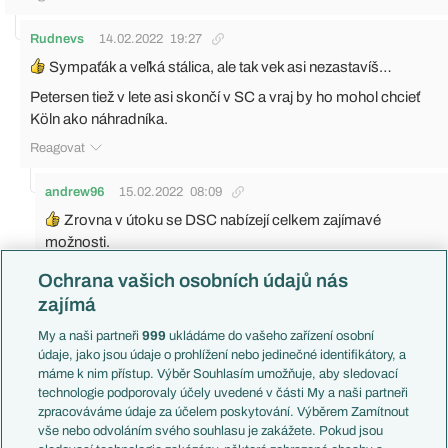
Rudnevs
14.02.2022
19:27
Sympaťák a veľká stálica, ale tak vek asi nezastavíš…
Petersen tiež v lete asi skončí v SC a vraj by ho mohol chcieť
Köln ako náhradníka.
Reagovat
andrew96
15.02.2022
08:09
Zrovna v útoku se DSC nabízejí celkem zajímavé
možnosti.
Jsem zvědav, jestli se Petersen ještě dokáže víc prosadit.
Ochrana vašich osobních údajů nás
Když Baumgart dokázal vzkřísít Modesteho...
zajímá
Reagovat
My a naši partneři
999
ukládáme do vašeho zařízení osobní
údaje, jako jsou údaje o prohlížení nebo jedinečné identifikátory, a
Pablos
14.02.2022
15:20
máme k nim přístup. Výběr Souhlasím umožňuje, aby sledovací
technologie podporovaly účely uvedené v části My a naši partneři
Co ten Ostrák v tom Kolínu vůbec nehraje né ? Že ho neposlali
zpracováváme údaje za účelem poskytování. Výběrem Zamítnout
někam na hostovačku ...nebo poslali ? Nemám možná jen
vše nebo odvoláním svého souhlasu je zakážete. Pokud jsou
přehled..