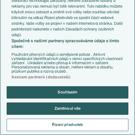
sledovací technologie zakázány, některé zobrazené obsahy a
Reagovat
reklamy pro vás nemusí být tolik relevantní. Tuto nabídku můžete
kdykoli znovu zobrazit a změnit své volby nebo souhlas odvolat
kliknutím na odkaz Řízení předvoleb ve spodní části webové
db18
14.02.2022
19:01
stránky. Vaše volby se projeví v našem Internetová stránka. Další
teď dostal 5 minut
podrobnosti naleznete v našich Zásadách ochrany osobních
údajů.
Reagovat
Společně s našimi partnery zpracováváme údaje s tímto
cílem:
Pablos
14.02.2022
19:09
Používání přesných údajů o zeměpisné poloze . Aktivní
hmm dobrý
vyhledávání identifikačních údajů v rámci specifických vlastností
zařízení . Ukládání a/nebo přístup k informacím v zařízení .
Reagovat
Personalizovaná reklama a obsah, měření reklam a obsahu,
průzkum publika a rozvoj služeb .
Seznam partnerů (dodavatelů)
Rudnevs
15.02.2022
15:15
Miesto Eberla príde Virkus.. také podivné riešenie. Najprv som si
Souhlasím
myslel, že ide len o dočasnú voľbu.
Reagovat
Zamítnout vše
SLEDOVÁNÍ KOMENTÁŘŮ
Řízení předvoleb