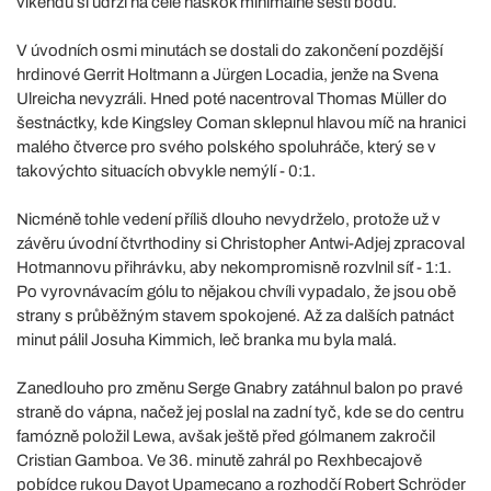
víkendu si udrží na čele náskok minimálně šesti bodů.
V úvodních osmi minutách se dostali do zakončení pozdější
hrdinové Gerrit Holtmann a Jürgen Locadia, jenže na Svena
Ulreicha nevyzráli. Hned poté nacentroval Thomas Müller do
šestnáctky, kde Kingsley Coman sklepnul hlavou míč na hranici
malého čtverce pro svého polského spoluhráče, který se v
takovýchto situacích obvykle nemýlí - 0:1.
Nicméně tohle vedení příliš dlouho nevydrželo, protože už v
závěru úvodní čtvrthodiny si Christopher Antwi-Adjej zpracoval
Hotmannovu přihrávku, aby nekompromisně rozvlnil síť - 1:1.
Po vyrovnávacím gólu to nějakou chvíli vypadalo, že jsou obě
strany s průběžným stavem spokojené. Až za dalších patnáct
minut pálil Josuha Kimmich, leč branka mu byla malá.
Zanedlouho pro změnu Serge Gnabry zatáhnul balon po pravé
straně do vápna, načež jej poslal na zadní tyč, kde se do centru
famózně položil Lewa, avšak ještě před gólmanem zakročil
Cristian Gamboa. Ve 36. minutě zahrál po Rexhbecajově
pobídce rukou Dayot Upamecano a rozhodčí Robert Schröder