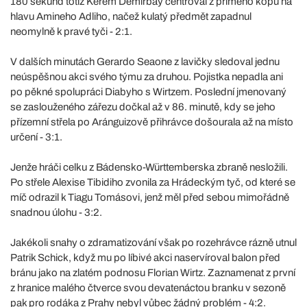
180 sekund totiž Kerem Demirbay centroval z přímého kopu na
hlavu Amineho Adliho, načež kulatý předmět zapadnul
neomylně k pravé tyči - 2:1.
V dalších minutách Gerardo Seaone z lavičky sledoval jednu
neúspěšnou akci svého týmu za druhou. Pojistka nepadla ani
po pěkné spolupráci Diabyho s Wirtzem. Poslední jmenovaný
se zaslouženého zářezu dočkal až v 86. minutě, kdy se jeho
přízemní střela po Aránguizově přihrávce došourala až na místo
určení - 3:1.
Jenže hráči celku z Bádensko-Württemberska zbraně nesložili.
Po střele Alexise Tibidiho zvonila za Hrádeckým tyč, od které se
míč odrazil k Tiagu Tomásovi, jenž měl před sebou mimořádně
snadnou úlohu - 3:2.
Jakékoli snahy o zdramatizování však po rozehrávce rázně utnul
Patrik Schick, když mu po líbivé akci naservíroval balon před
bránu jako na zlatém podnosu Florian Wirtz. Zaznamenat z první
z hranice malého čtverce svou devatenáctou branku v sezoně
pak pro rodáka z Prahy nebyl vůbec žádný problém - 4:2.