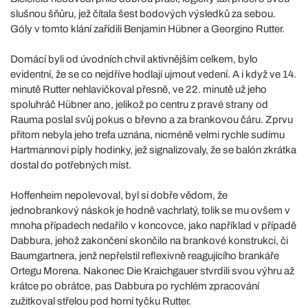
slušnou šňůru, jež čítala šest bodových výsledků za sebou.
Góly v tomto klání zařídili Benjamin Hübner a Georgino Rutter.
Domácí byli od úvodních chvil aktivnějším celkem, bylo
evidentní, že se co nejdříve hodlají ujmout vedení. A i když ve 14.
minutě Rutter nehlavičkoval přesně, ve 22. minutě už jeho
spoluhráč Hübner ano, jelikož po centru z pravé strany od
Rauma poslal svůj pokus o břevno a za brankovou čáru. Zprvu
přitom nebyla jeho trefa uznána, nicméně velmi rychle sudímu
Hartmannovi píply hodinky, jež signalizovaly, že se balón zkrátka
dostal do potřebných míst.
Hoffenheim nepolevoval, byl si dobře vědom, že
jednobrankový náskok je hodně vachrlatý, tolik se mu ovšem v
mnoha případech nedařilo v koncovce, jako například v případě
Dabbura, jehož zakončení skončilo na brankové konstrukci, či
Baumgartnera, jenž nepřelstil reflexivně reagujícího brankáře
Ortegu Morena. Nakonec Die Kraichgauer stvrdili svou výhru až
krátce po obrátce, pas Dabbura po rychlém zpracování
zužitkoval střelou pod horní tyčku Rutter.