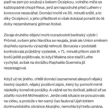
padl na zem po souboji s bekem Oczipkou, volného míče se
každopádně chopil Reus, jenž ani napodruhé před Luthem v
koncovce nezaváhal. Domácí mohli ve 35. minutě snížit, a to
díky Oczipkovi, s jeho příležitostí si však dokázal poradit do té
doby nezaměstnaný gólman Kobel.
Zkraje druhého dějství mohl rozradostnit berlínský výběr i
Prömel, ovšem jeho hlavička se neujala, jinak ale Union směrem
dopředu opravdu výrazněji nehrozil. Borussia v podstatě
kontrolovala průběžný výsledek, v 71. minutě přitom zisk tří
bodů ještě pojišťovala, to když Malena sice stačil Luthe
vychytat, avšak na dorážku Raphaëla Guerreira již
nezareagoval.
Když už nic jiného, chtěli domácí zaznamenat alespoň nějaký
čestný úspěch, nějaký pozitivní zápis, který by pomohl mírnit
následky konečné porážky. A vážně se ho dočkali, jelikož síť se
zdařilo rozvlnit Möhwaldovi. Jenže celá situace se posuzovala
na videu, a protože v ten samý čas fauloval Ujah loktem
dortmundského obránce Akanjiho, nemohla být trefa uznána.