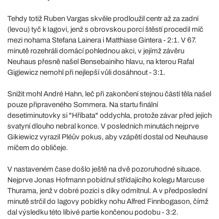
Tehdy totiž Ruben Vargas skvěle prodloužil centr až za zadní
(levou) tyč k Iagovi, jenž s obrovskou porcí štěstí procedil míč
mezi nohama Stefana Lainera i Matthiase Gintera - 2:1. V 67.
minutě rozehráli domácí pohlednou akci, v jejímž závěru
Neuhaus přesně našel Bensebainiho hlavu, na kterou Rafal
Gigiewicz nemohl při nejlepší vůli dosáhnout - 3:1.
Snížit mohl André Hahn, leč při zakončení stejnou částí těla našel
pouze připraveného Sommera. Na startu finální
desetiminutovky si "Hříbata" oddychla, protože závar před jejich
svatyní dlouho nebral konce. V posledních minutách nejprve
Gikiewicz vyrazil Pléův pokus, aby vzápětí dostal od Neuhause
míčem do obličeje.
V nastaveném čase došlo ještě na dvě pozoruhodné situace.
Nejprve Jonas Hofmann pobídnul střídajícího kolegu Marcuse
Thurama, jenž v dobré pozici s díky odmítnul. A v předposlední
minutě strčil do Iagovy pobídky nohu Alfred Finnbogason, čímž
dal výsledku této líbivé partie končenou podobu - 3:2.