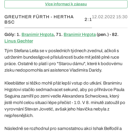
Více informací k zápasu
GREUTHER FÜRTH - HERTHA
12.02.2022 15:30
2:1
BSC
Góly: 1.
Branimir Hrgota
, 71.
Branimir Hrgota
(pen.) - 82.
Linus Gechter
Tým Stefana Leita se v posledních týdnech zvednul, ačkoli s
udržením bundesligové příslušnosti bude mít ještě plné ruce
práce. Ostatně to platí i pro "Starou dámu", které k bodovému
zisku nedopomohla ani asistence Vladimíra Daridy.
Kleeblätter si těžko mohli přát lepší vstup do utkání. Branimiru
Hrgotovi stačilo sedmadvacet sekund, aby po přihrávce Paula
Seguina zamířil po zemi vedle Alexandera Schwolowa, který
jistě mohl celou situaci lépe přečíst - 1:0. V 8. minutě zatoužil po
vyrovnání Stevan Jovetić, avšak jeho hlavička nebyla z
nejpřesnějších.
Následně se rozhodnul pro samostatnou akci Ishak Belfodil a