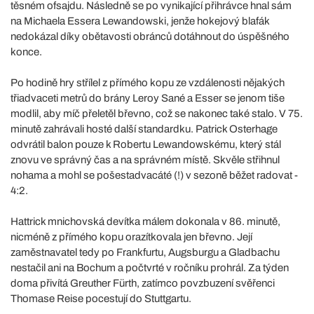
těsném ofsajdu. Následně se po vynikající přihrávce hnal sám
na Michaela Essera Lewandowski, jenže hokejový blafák
nedokázal díky obětavosti obránců dotáhnout do úspěšného
konce.
Po hodině hry střílel z přímého kopu ze vzdálenosti nějakých
třiadvaceti metrů do brány Leroy Sané a Esser se jenom tiše
modlil, aby míč přeletěl břevno, což se nakonec také stalo. V 75.
minutě zahrávali hosté další standardku. Patrick Osterhage
odvrátil balon pouze k Robertu Lewandowskému, který stál
znovu ve správný čas a na správném místě. Skvěle střihnul
nohama a mohl se pošestadvacáté (!) v sezoně běžet radovat -
4:2.
Hattrick mnichovská devítka málem dokonala v 86. minutě,
nicméně z přímého kopu orazítkovala jen břevno. Její
zaměstnavatel tedy po Frankfurtu, Augsburgu a Gladbachu
nestačil ani na Bochum a počtvrté v ročníku prohrál. Za týden
doma přivítá Greuther Fürth, zatímco povzbuzení svěřenci
Thomase Reise pocestují do Stuttgartu.