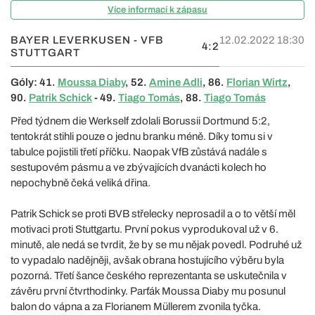
Více informací k zápasu
BAYER LEVERKUSEN - VFB
12.02.2022 18:30
4:2
STUTTGART
Góly: 41.
Moussa Diaby
, 52.
Amine Adli
, 86.
Florian Wirtz
,
90.
Patrik Schick
- 49.
Tiago Tomás
, 88.
Tiago Tomás
Před týdnem die Werkself zdolali Borussii Dortmund 5:2,
tentokrát stihli pouze o jednu branku méně. Díky tomu si v
tabulce pojistili třetí příčku. Naopak VfB zůstává nadále s
sestupovém pásmu a ve zbývajících dvanácti kolech ho
nepochybně čeká veliká dřina.
Patrik Schick se proti BVB střelecky neprosadil a o to větší měl
motivaci proti Stuttgartu. První pokus vyprodukoval už v 6.
minutě, ale nedá se tvrdit, že by se mu nějak povedl. Podruhé už
to vypadalo nadějněji, avšak obrana hostujícího výběru byla
pozorná. Třetí šance českého reprezentanta se uskutečnila v
závěru první čtvrthodinky. Parťák Moussa Diaby mu posunul
balon do vápna a za Florianem Müllerem zvonila tyčka.