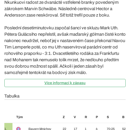
Nkunkuovi radost ze dvanácté vstřelené branky povedeným
zákrokem Marvin Schwäbe. Následně centroval Hector a
Andersson zase neskóroval. Síť totiž trefil pouze z boku.
Poslední desetiminutovku započal šancí ve skluzu Mark Uth.
Pétera Gulácsiho nepřelstil, avšak maďarský gólman čisté konto
nakonec neudržel, neboť jej v nastaveném čase překonal hlavou
Tim Lemperle poté, co mu Uth naservíroval parádní centr od
rohového praporku - 3:1. Dvacetiletého rodáka za Frankfurtu
nad Mohanem tak nemuselo tolik mrzet, že nedlouho předtím
svou dobrou možnost spálil. Ačkoli i jeden zásah byl
samozřejmě tentokrát na bodový zisk málo.
Více informací k zápasu
Tabulka
Tým
Z
V
R
P
S
B
1.
Bayern Mnichov
22
17
1
4
70:25
52