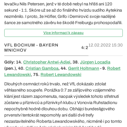
levačku Nils Petersen, jenž v té době nebyl na hřišti ani 120
sekund - 1:1. Skóre už se až do finálního hvizdu sudího Aytekina
nezměnilo. I proto, že Höfler, Grifo i Demirović svoje nadějné
šance ze samotného závěru ke škodě Freiburgu prohospodařili.
Více informací k zápasu
VFL BOCHUM - BAYERN
12.02.2022 15:30
4:2
MNICHOV
Góly: 14.
Christopher Antwi-Adjei
, 38.
Jürgen Locadia
(pen.), 40.
Cristian Gamboa
, 44.
Gerrit Holtmann
- 9.
Robert
Lewandowski
, 75.
Robert Lewandowski
Dlouhých osmnáct roků trvalo, než VfL dokázalo zdolat
věhlasného soupeře. Porážka 0:7 ze zářijového vzájemného
klání jest rázem zapomenuta, naopak výsledek tohoto střetnutí
zůstane u příznivců a příznivkyň klubu z Vonovia Ruhstadionu
nepochybně hodně dlouhou dobu. Obhájci bundesligového
prvenství tentokrát nepomohly ani další dvě trefy
nezastavitelného Roberta Lewandowského, nicméně i po tomto