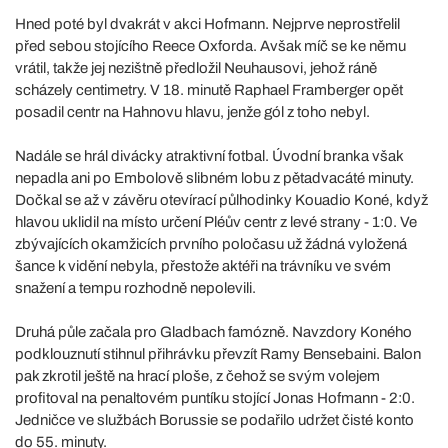
Hned poté byl dvakrát v akci Hofmann. Nejprve neprostřelil
před sebou stojícího Reece Oxforda. Avšak míč se ke němu
vrátil, takže jej nezištně předložil Neuhausovi, jehož ráně
scházely centimetry. V 18. minutě Raphael Framberger opět
posadil centr na Hahnovu hlavu, jenže gól z toho nebyl.
Nadále se hrál divácky atraktivní fotbal. Úvodní branka však
nepadla ani po Embolově slibném lobu z pětadvacáté minuty.
Dočkal se až v závěru otevírací půlhodinky Kouadio Koné, když
hlavou uklidil na místo určení Pléův centr z levé strany - 1:0. Ve
zbývajících okamžicích prvního poločasu už žádná vyložená
šance k vidění nebyla, přestože aktéři na trávníku ve svém
snažení a tempu rozhodně nepolevili.
Druhá půle začala pro Gladbach famózně. Navzdory Koného
podklouznutí stihnul přihrávku převzít Ramy Bensebaini. Balon
pak zkrotil ještě na hrací ploše, z čehož se svým volejem
profitoval na penaltovém puntíku stojící Jonas Hofmann - 2:0.
Jedničce ve službách Borussie se podařilo udržet čisté konto
do 55. minuty.