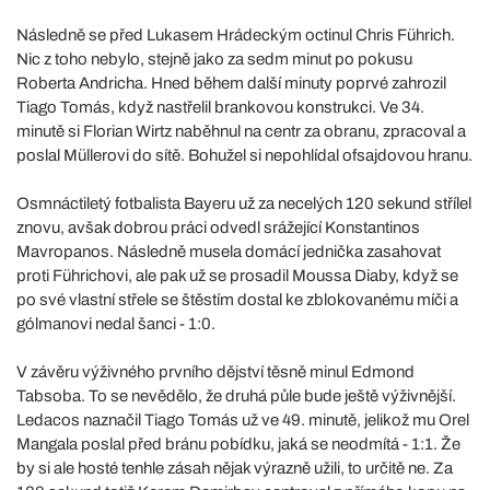
Následně se před Lukasem Hrádeckým octinul Chris Führich.
Nic z toho nebylo, stejně jako za sedm minut po pokusu
Roberta Andricha. Hned během další minuty poprvé zahrozil
Tiago Tomás, když nastřelil brankovou konstrukci. Ve 34.
minutě si Florian Wirtz naběhnul na centr za obranu, zpracoval a
poslal Müllerovi do sítě. Bohužel si nepohlídal ofsajdovou hranu.
Osmnáctiletý fotbalista Bayeru už za necelých 120 sekund střílel
znovu, avšak dobrou práci odvedl srážející Konstantinos
Mavropanos. Následně musela domácí jednička zasahovat
proti Führichovi, ale pak už se prosadil Moussa Diaby, když se
po své vlastní střele se štěstím dostal ke zblokovanému míči a
gólmanovi nedal šanci - 1:0.
V závěru výživného prvního dějství těsně minul Edmond
Tabsoba. To se nevědělo, že druhá půle bude ještě výživnější.
Ledacos naznačil Tiago Tomás už ve 49. minutě, jelikož mu Orel
Mangala poslal před bránu pobídku, jaká se neodmítá - 1:1. Že
by si ale hosté tenhle zásah nějak výrazně užili, to určitě ne. Za