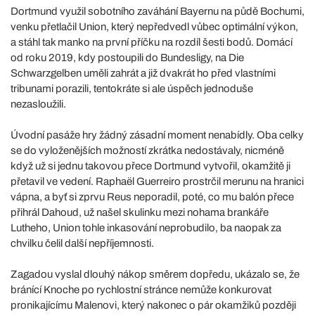
Dortmund využil sobotního zaváhání Bayernu na půdě Bochumi,
venku přetlačil Union, který nepředvedl vůbec optimální výkon,
a stáhl tak manko na první příčku na rozdíl šesti bodů. Domácí
od roku 2019, kdy postoupili do Bundesligy, na Die
Schwarzgelben uměli zahrát a již dvakrát ho před vlastními
tribunami porazili, tentokráte si ale úspěch jednoduše
nezasloužili.
Úvodní pasáže hry žádný zásadní moment nenabídly. Oba celky
se do vyloženějších možností zkrátka nedostávaly, nicméně
když už si jednu takovou přece Dortmund vytvořil, okamžitě ji
přetavil ve vedení. Raphaël Guerreiro prostrčil merunu na hranici
vápna, a byť si zprvu Reus neporadil, poté, co mu balón přece
přihrál Dahoud, už našel skulinku mezi nohama brankáře
Lutheho, Union tohle inkasování neprobudilo, ba naopak za
chvilku čelil další nepříjemnosti.
Zagadou vyslal dlouhý nákop směrem dopředu, ukázalo se, že
bránící Knoche po rychlostní stránce nemůže konkurovat
pronikajícímu Malenovi, který nakonec o pár okamžiků později