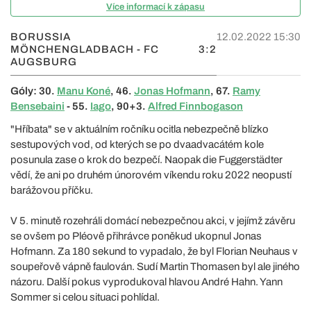
Více informací k zápasu
BORUSSIA
12.02.2022 15:30
MÖNCHENGLADBACH - FC
3:2
AUGSBURG
Góly: 30.
Manu Koné
, 46.
Jonas Hofmann
, 67.
Ramy
Bensebaini
- 55.
Iago
, 90+3.
Alfred Finnbogason
"Hříbata" se v aktuálním ročníku ocitla nebezpečně blízko
sestupových vod, od kterých se po dvaadvacátém kole
posunula zase o krok do bezpečí. Naopak die Fuggerstädter
vědí, že ani po druhém únorovém víkendu roku 2022 neopustí
barážovou příčku.
V 5. minutě rozehráli domácí nebezpečnou akci, v jejímž závěru
se ovšem po Pléově přihrávce poněkud ukopnul Jonas
Hofmann. Za 180 sekund to vypadalo, že byl Florian Neuhaus v
soupeřově vápně faulován. Sudí Martin Thomasen byl ale jiného
názoru. Další pokus vyprodukoval hlavou André Hahn. Yann
Sommer si celou situaci pohlídal.