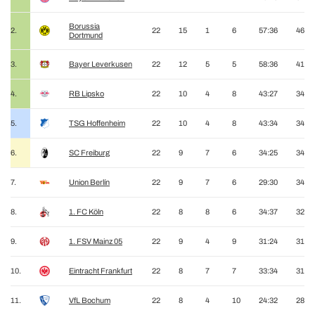
Borussia
2.
22
15
1
6
57:36
46
Dortmund
3.
Bayer Leverkusen
22
12
5
5
58:36
41
4.
RB Lipsko
22
10
4
8
43:27
34
5.
TSG Hoffenheim
22
10
4
8
43:34
34
6.
SC Freiburg
22
9
7
6
34:25
34
7.
Union Berlín
22
9
7
6
29:30
34
8.
1. FC Köln
22
8
8
6
34:37
32
9.
1. FSV Mainz 05
22
9
4
9
31:24
31
10.
Eintracht Frankfurt
22
8
7
7
33:34
31
11.
VfL Bochum
22
8
4
10
24:32
28