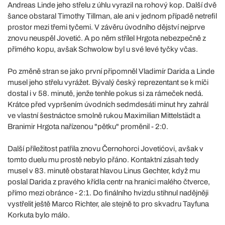
Andreas Linde jeho střelu z úhlu vyrazil na rohový kop. Další dvě
šance obstaral Timothy Tillman, ale ani v jednom případě netrefil
prostor mezi třemi tyčemi. V závěru úvodního dějství nejprve
znovu neuspěl Jovetić. A po něm střílel Hrgota nebezpečně z
přímého kopu, avšak Schwolow byl u své levé tyčky včas.
Po změně stran se jako první připomněl Vladimír Darida a Linde
musel jeho střelu vyrážet. Bývalý český reprezentant se k míči
dostal i v 58. minutě, jenže tenhle pokus si za rámeček nedá.
Krátce před vypršením úvodních sedmdesáti minut hry zahrál
ve vlastní šestnáctce smolně rukou Maximilian Mittelstädt a
Branimir Hrgota nařízenou "pětku" proměnil - 2:0.
Další příležitost patřila znovu Černohorci Jovetićovi, avšak v
tomto duelu mu prostě nebylo přáno. Kontaktní zásah tedy
musel v 83. minutě obstarat hlavou Linus Gechter, když mu
poslal Darida z pravého křídla centr na hranici malého čtverce,
přímo mezi obránce - 2:1. Do finálního hvizdu stihnul nadějněji
vystřelit ještě Marco Richter, ale stejně to pro skvadru Tayfuna
Korkuta bylo málo.