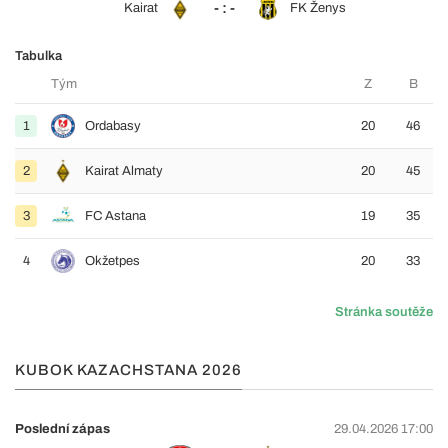
- : -
Kairat
FK Ženys
Tabulka
Tým
Z
B
1
Ordabasy
20
46
2
Kairat Almaty
20
45
3
FC Astana
19
35
4
Okžetpes
20
33
Stránka soutěže
KUBOK KAZACHSTANA 2026
Poslední zápas
29.04.2026 17:00