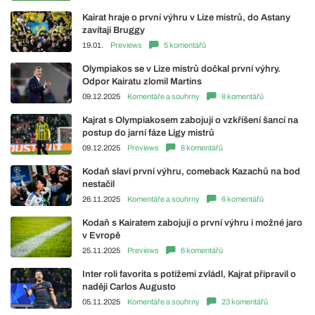
Kairat hraje o první výhru v Lize mistrů, do Astany
zavítají Bruggy
19.01.
Previews
5 komentářů
Olympiakos se v Lize mistrů dočkal první výhry.
Odpor Kairatu zlomil Martins
09.12.2025
Komentáře a souhrny
8 komentářů
Kajrat s Olympiakosem zabojují o vzkříšení šancí na
postup do jarní fáze Ligy mistrů
09.12.2025
Previews
8 komentářů
Kodaň slaví první výhru, comeback Kazachů na bod
nestačil
26.11.2025
Komentáře a souhrny
6 komentářů
Kodaň s Kairatem zabojují o první výhru i možné jaro
v Evropě
25.11.2025
Previews
6 komentářů
Inter roli favorita s potížemi zvládl, Kajrat připravil o
naději Carlos Augusto
05.11.2025
Komentáře a souhrny
23 komentářů