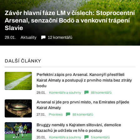
Závěr hlavní fáze LM v číslech: Stoprocentní
Arsenal, senzační Bodö a venkovní trápení
Slavie
29.01.
Aktuality
12 komentářů
DALŠÍ ČLÁNKY
Perfektní zápis pro Arsenal. Kanonýři přestříleli
Kairat Almaty a postupují z prvního místa bez ztráty
bodu
29.01.
Komentáře a souhrny
88 komentářů
Arsenal si jde pro první místo, na Emirates přijede
Kairat Almaty
27.01.
Previews
88 komentářů
Bruggy neměly s Kajratem slitování, demolice
Kazachů je udržela ve hře o postup
20.01.
Komentáře a souhrny
5 komentářů