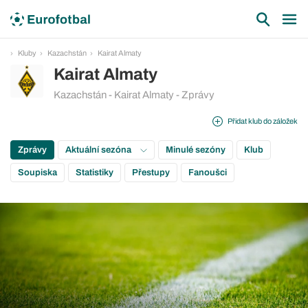
Kluby
Kazachstán
Kairat Almaty
Kairat Almaty
Kazachstán - Kairat Almaty - Zprávy
Přidat klub do záložek
Zprávy
Aktuální sezóna
Minulé sezóny
Klub
Soupiska
Statistiky
Přestupy
Fanoušci