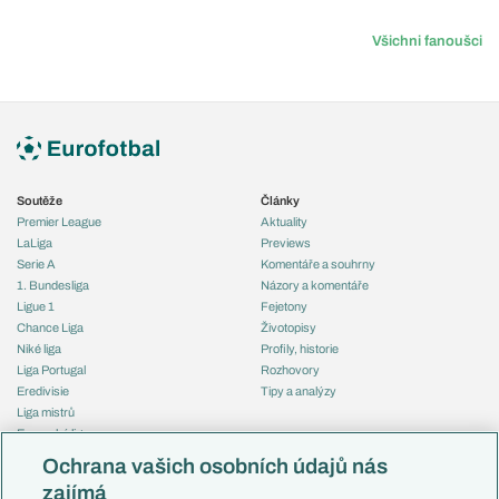
Všichni fanoušci
Soutěže
Články
Premier League
Aktuality
LaLiga
Previews
Serie A
Komentáře a souhrny
1. Bundesliga
Názory a komentáře
Ligue 1
Fejetony
Chance Liga
Životopisy
Niké liga
Profily, historie
Liga Portugal
Rozhovory
Eredivisie
Tipy a analýzy
Liga mistrů
Evropská liga
Reprezentace
Konferenční liga
Česko
Ochrana vašich osobních údajů nás
Mistrovství světa
Slovensko
zajímá
Liga národů