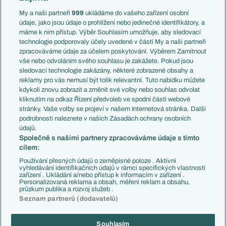
Anglie
Francie
My a naši partneři
999
ukládáme do vašeho zařízení osobní
Témata
Itálie
údaje, jako jsou údaje o prohlížení nebo jedinečné identifikátory, a
Představení týmů MS
Německo
máme k nim přístup. Výběr Souhlasím umožňuje, aby sledovací
EuroSkauting
Španělsko
technologie podporovaly účely uvedené v části My a naši partneři
PL v kostce
Argentina
zpracováváme údaje za účelem poskytování. Výběrem Zamítnout
Evropské koeficienty
Brazílie
vše nebo odvoláním svého souhlasu je zakážete. Pokud jsou
Přestupy
sledovací technologie zakázány, některé zobrazené obsahy a
Přestupové spekulace
reklamy pro vás nemusí být tolik relevantní. Tuto nabídku můžete
Přestupy
Zranění
kdykoli znovu zobrazit a změnit své volby nebo souhlas odvolat
Zápasy
kliknutím na odkaz Řízení předvoleb ve spodní části webové
Livescore
stránky. Vaše volby se projeví v našem Internetová stránka. Další
Kluby
Tipovací soutěž
podrobnosti naleznete v našich Zásadách ochrany osobních
Arsenal FC
Fotbal TV
údajů.
Chelsea FC
Společně s našimi partnery zpracováváme údaje s tímto
Manchester United
cílem:
AC Milán
Juventus FC
Používání přesných údajů o zeměpisné poloze . Aktivní
Bayern Mnichov
vyhledávání identifikačních údajů v rámci specifických vlastností
zařízení . Ukládání a/nebo přístup k informacím v zařízení .
FC Barcelona
Personalizovaná reklama a obsah, měření reklam a obsahu,
Real Madrid
průzkum publika a rozvoj služeb .
Seznam partnerů (dodavatelů)
Souhlasím