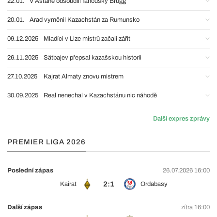
22.01.
V Astaně odsoudili fanoušky Brugg
20.01.
Arad vyměnil Kazachstán za Rumunsko
09.12.2025
Mladíci v Lize mistrů začali zářit
26.11.2025
Sätbajev přepsal kazašskou historii
27.10.2025
Kajrat Almaty znovu mistrem
30.09.2025
Real nenechal v Kazachstánu nic náhodě
Další expres zprávy
PREMIER LIGA 2026
Poslední zápas
26.07.2026 16:00
2:1
Kairat
Ordabasy
Další zápas
zítra 16:00