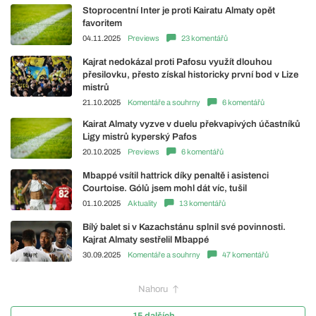
Stoprocentní Inter je proti Kairatu Almaty opět
favoritem
04.11.2025
Previews
23 komentářů
Kajrat nedokázal proti Pafosu využít dlouhou
přesilovku, přesto získal historicky první bod v Lize
mistrů
21.10.2025
Komentáře a souhrny
6 komentářů
Kairat Almaty vyzve v duelu překvapivých účastníků
Ligy mistrů kyperský Pafos
20.10.2025
Previews
6 komentářů
Mbappé vsítil hattrick díky penaltě i asistenci
Courtoise. Gólů jsem mohl dát víc, tušil
01.10.2025
Aktuality
13 komentářů
Bílý balet si v Kazachstánu splnil své povinnosti.
Kajrat Almaty sestřelil Mbappé
30.09.2025
Komentáře a souhrny
47 komentářů
Nahoru
15 dalších...