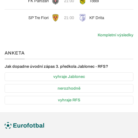
FK Partizan
21:00
Tobol
SP Tre Fiori
21:00
KF Drita
Kompletní výsledky
ANKETA
Jak dopadne úvodní zápas 3. předkola Jablonec - RFS?
vyhraje Jablonec
nerozhodně
vyhraje RFS