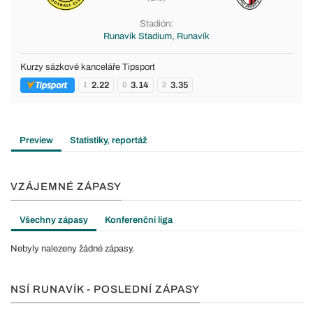
Stadión:
Runavík Stadium, Runavík
Kurzy sázkové kanceláře Tipsport
2.22
3.14
3.35
1
0
2
Preview
Statistiky, reportáž
VZÁJEMNÉ ZÁPASY
Všechny zápasy
Konferenční liga
Nebyly nalezeny žádné zápasy.
NSÍ RUNAVÍK - POSLEDNÍ ZÁPASY