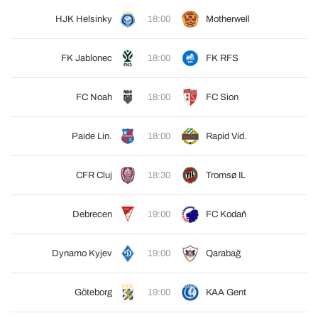
HJK Helsinky
18:00
Motherwell
FK Jablonec
18:00
FK RFS
FC Noah
18:00
FC Sion
Paide Lin.
18:00
Rapid Víd.
CFR Cluj
18:30
Tromsø IL
Debrecen
19:00
FC Kodaň
Dynamo Kyjev
19:00
Qarabağ
Göteborg
19:00
KAA Gent