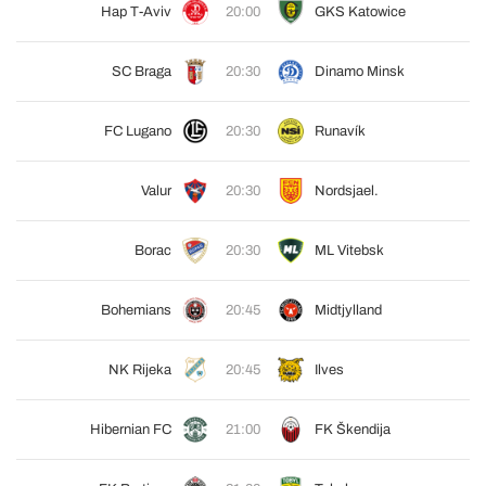
Hap T-Aviv
20:00
GKS Katowice
SC Braga
20:30
Dinamo Minsk
FC Lugano
20:30
Runavík
Valur
20:30
Nordsjael.
Borac
20:30
ML Vitebsk
Bohemians
20:45
Midtjylland
NK Rijeka
20:45
Ilves
Hibernian FC
21:00
FK Škendija