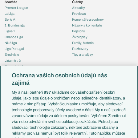
Soutěže
Články
Premier League
Aktuality
LaLiga
Previews
Serie A
Komentáře a souhrny
1. Bundesliga
Názory a komentáře
Ligue 1
Fejetony
Chance Liga
Životopisy
Niké liga
Profily, historie
Liga Portugal
Rozhovory
Eredivisie
Tipy a analýzy
Liga mistrů
Evropská liga
Reprezentace
Konferenční liga
Česko
Ochrana vašich osobních údajů nás
Mistrovství světa
Slovensko
zajímá
Liga národů
Anglie
Francie
My a naši partneři
997
ukládáme do vašeho zařízení osobní
Témata
Itálie
údaje, jako jsou údaje o prohlížení nebo jedinečné identifikátory, a
Představení týmů MS
Německo
máme k nim přístup. Výběr Souhlasím umožňuje, aby sledovací
EuroSkauting
Španělsko
technologie podporovaly účely uvedené v části My a naši partneři
PL v kostce
Argentina
zpracováváme údaje za účelem poskytování. Výběrem Zamítnout
Evropské koeficienty
Brazílie
vše nebo odvoláním svého souhlasu je zakážete. Pokud jsou
Přestupy
sledovací technologie zakázány, některé zobrazené obsahy a
Přestupové spekulace
reklamy pro vás nemusí být tolik relevantní. Tuto nabídku můžete
Přestupy
Zranění