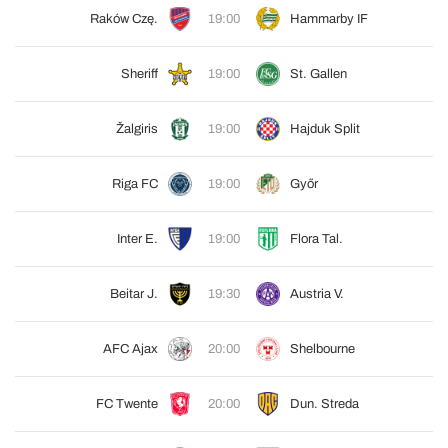
Raków Czę.
19:00
Hammarby IF
Sheriff
19:00
St. Gallen
Žalgiris
19:00
Hajduk Split
Riga FC
19:00
Győr
Inter E.
19:00
Flora Tal.
Beitar J.
19:30
Austria V.
AFC Ajax
20:00
Shelbourne
FC Twente
20:00
Dun. Streda