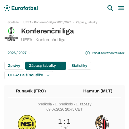
Soutěže
UEFA - Konferenční liga 2026/2027
Zápasy, tabulky
Konferenční liga
UEFA - Konferenční liga
2026 / 2027
Přidat soutěž do záložek
Zprávy
Zápasy, tabulky
Statistiky
UEFA: Další soutěže
Runavík (FRO)
Hamrun (MLT)
předkola
-
1. předkolo
- 1. zápasy
09.07.2026 20:45 CET
1 : 1
(1:0)