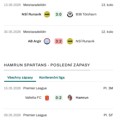
13.06.2026
Meistaradeildin
13. kolo
3:0
NSÍ Runavík
B36 Tórshavn
30.05.2026
Meistaradeildin
12. kolo
3:2
AB Argir
NSÍ Runavík
HAMRUN SPARTANS - POSLEDNÍ ZÁPASY
Všechny zápasy
Konferenční liga
15.05.2026
Premier League
Pl. 3M
0:2
Valletta FC
Hamrun
09.05.2026
Premier League
Pl. SF