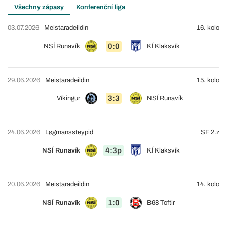
Všechny zápasy
Konferenční liga
03.07.2026
Meistaradeildin
16. kolo
0:0
NSÍ Runavík
KÍ Klaksvík
29.06.2026
Meistaradeildin
15. kolo
3:3
Víkingur
NSÍ Runavík
24.06.2026
Løgmanssteypid
SF 2.z
4:3p
NSÍ Runavík
KÍ Klaksvík
20.06.2026
Meistaradeildin
14. kolo
1:0
NSÍ Runavík
B68 Toftir