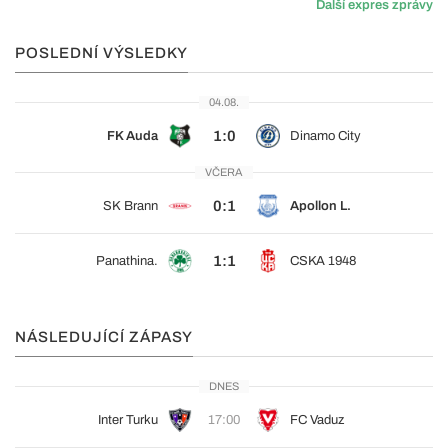
Další expres zprávy
POSLEDNÍ VÝSLEDKY
04.08.
1:0
FK Auda
Dinamo City
VČERA
0:1
SK Brann
Apollon L.
1:1
Panathina.
CSKA 1948
NÁSLEDUJÍCÍ ZÁPASY
DNES
Inter Turku
17:00
FC Vaduz