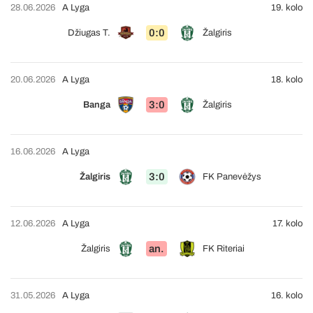
28.06.2026
A Lyga
19. kolo
0:0
Džiugas T.
Žalgiris
20.06.2026
A Lyga
18. kolo
3:0
Banga
Žalgiris
16.06.2026
A Lyga
3:0
Žalgiris
FK Panevėžys
12.06.2026
A Lyga
17. kolo
an.
Žalgiris
FK Riteriai
31.05.2026
A Lyga
16. kolo