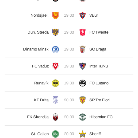
Nordsjael.
19:00
Valur
Dun. Streda
19:00
FC Twente
Dinamo Minsk
19:00
SC Braga
FC Vaduz
19:30
Inter Turku
Runavík
19:30
FC Lugano
KF Drita
20:00
SP Tre Fiori
FK Škendija
20:00
Hibernian FC
St. Gallen
20:00
Sheriff