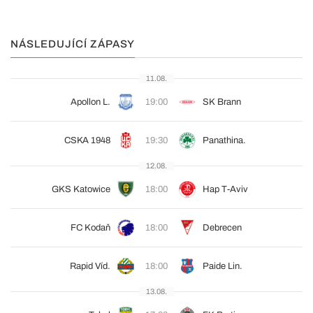
NÁSLEDUJÍCÍ ZÁPASY
11.08.
Apollon L.
19:00
SK Brann
CSKA 1948
19:30
Panathina.
12.08.
GKS Katowice
18:00
Hap T-Aviv
FC Kodaň
18:00
Debrecen
Rapid Víd.
18:00
Paide Lin.
13.08.