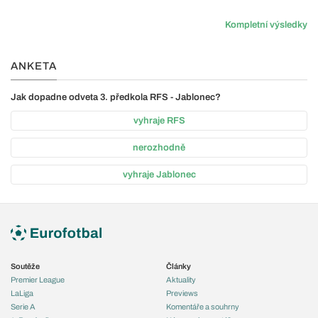
Kompletní výsledky
ANKETA
Jak dopadne odveta 3. předkola RFS - Jablonec?
vyhraje RFS
nerozhodně
vyhraje Jablonec
Soutěže
Články
Premier League
Aktuality
LaLiga
Previews
Serie A
Komentáře a souhrny