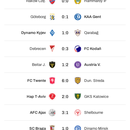
0:0
Raków Czę.
Hammarby IF
0:1
Göteborg
KAA Gent
1:0
Dynamo Kyjev
Qarabağ
0:3
Debrecen
FC Kodaň
1:2
Beitar J.
Austria V.
6:0
FC Twente
Dun. Streda
2:0
Hap T-Aviv
GKS Katowice
3:1
AFC Ajax
Shelbourne
1:0
SC Braga
Dinamo Minsk