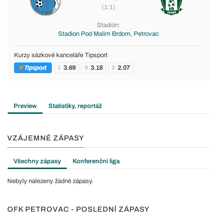
(1:1)
Stadión:
Stadion Pod Malim Brdom, Petrovac
Kurzy sázkové kanceláře Tipsport
3.69
3.18
2.07
1
0
2
Preview
Statistiky, reportáž
VZÁJEMNÉ ZÁPASY
Všechny zápasy
Konferenční liga
Nebyly nalezeny žádné zápasy.
OFK PETROVAC - POSLEDNÍ ZÁPASY