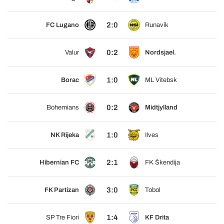
2:0
FC Lugano
Runavík
0:2
Valur
Nordsjael.
1:0
Borac
ML Vitebsk
0:2
Bohemians
Midtjylland
1:0
NK Rijeka
Ilves
2:1
Hibernian FC
FK Škendija
3:0
FK Partizan
Tobol
1:4
SP Tre Fiori
KF Drita