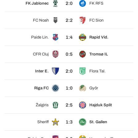
2:0
FK Jablonec
FK RFS
2:2
FC Noah
FC Sion
1:4
Paide Lin.
Rapid Víd.
0:5
CFR Cluj
Tromsø IL
2:0
Inter E.
Flora Tal.
1:0
Riga FC
Győr
2:5
Žalgiris
Hajduk Split
1:3
Sheriff
St. Gallen