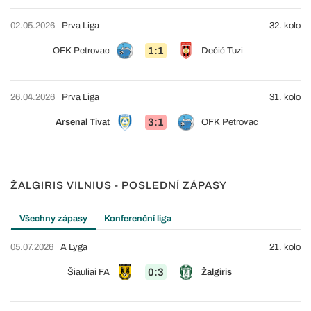
02.05.2026
Prva Liga
32. kolo
1:1
OFK Petrovac
Dečić Tuzi
26.04.2026
Prva Liga
31. kolo
3:1
Arsenal Tivat
OFK Petrovac
ŽALGIRIS VILNIUS - POSLEDNÍ ZÁPASY
Všechny zápasy
Konferenční liga
05.07.2026
A Lyga
21. kolo
0:3
Šiauliai FA
Žalgiris