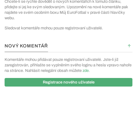
Chcete-li se rychle dovědět o nových komentářích k tomuto článku,
přidejte si jej ke svým sledovaným. Upozornění na nové komentáře pak
najdete ve svém osobním boxu Můj EuroFotbal v pravé části hlavičky
webu.
Sledovat komentáře mohou pouze registrovaní uživatelé.
NOVÝ KOMENTÁŘ
Komentáře mohou přidávat pouze registrovaní uživatelé. Jste-li již
zaregistrován, přihlašte se vyplněním svého loginu a hesla vpravo nahoře
na stránce. Nahlásit nelegální obsah můžete
zde
.
Registrace nového uživatele