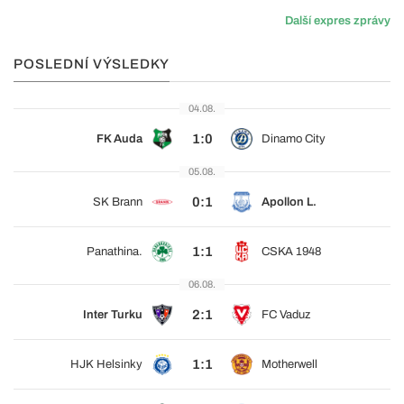
Další expres zprávy
POSLEDNÍ VÝSLEDKY
04.08.
1:0
FK Auda
Dinamo City
05.08.
0:1
SK Brann
Apollon L.
1:1
Panathina.
CSKA 1948
06.08.
2:1
Inter Turku
FC Vaduz
1:1
HJK Helsinky
Motherwell