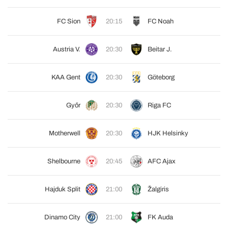
FC Sion
20:15
FC Noah
Austria V.
20:30
Beitar J.
KAA Gent
20:30
Göteborg
Győr
20:30
Riga FC
Motherwell
20:30
HJK Helsinky
Shelbourne
20:45
AFC Ajax
Hajduk Split
21:00
Žalgiris
Dinamo City
21:00
FK Auda