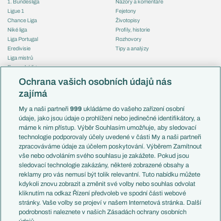
1. Bundesliga
Názory a komentáře
Ligue 1
Fejetony
Chance Liga
Životopisy
Niké liga
Profily, historie
Liga Portugal
Rozhovory
Eredivisie
Tipy a analýzy
Liga mistrů
Evropská liga
Reprezentace
Konferenční liga
Česko
Ochrana vašich osobních údajů nás
Mistrovství světa
Slovensko
zajímá
Liga národů
Anglie
Francie
My a naši partneři
999
ukládáme do vašeho zařízení osobní
Témata
Itálie
údaje, jako jsou údaje o prohlížení nebo jedinečné identifikátory, a
Představení týmů MS
Německo
máme k nim přístup. Výběr Souhlasím umožňuje, aby sledovací
EuroSkauting
Španělsko
technologie podporovaly účely uvedené v části My a naši partneři
PL v kostce
Argentina
zpracováváme údaje za účelem poskytování. Výběrem Zamítnout
Evropské koeficienty
Brazílie
vše nebo odvoláním svého souhlasu je zakážete. Pokud jsou
Přestupy
sledovací technologie zakázány, některé zobrazené obsahy a
Přestupové spekulace
reklamy pro vás nemusí být tolik relevantní. Tuto nabídku můžete
Přestupy
Zranění
kdykoli znovu zobrazit a změnit své volby nebo souhlas odvolat
Zápasy
kliknutím na odkaz Řízení předvoleb ve spodní části webové
Livescore
stránky. Vaše volby se projeví v našem Internetová stránka. Další
Kluby
Tipovací soutěž
podrobnosti naleznete v našich Zásadách ochrany osobních
Arsenal FC
Fotbal TV