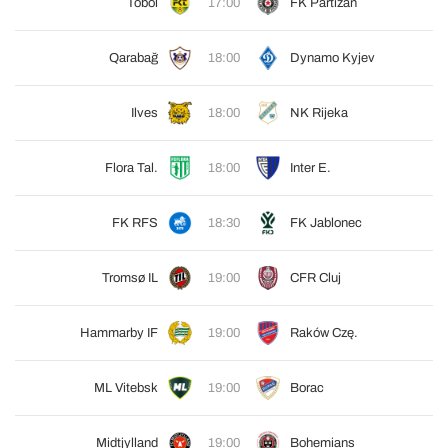
Tobol
17:00
FK Partizan
Qarabağ
18:00
Dynamo Kyjev
Ilves
18:00
NK Rijeka
Flora Tal.
18:00
Inter E.
FK RFS
18:30
FK Jablonec
Tromsø IL
19:00
CFR Cluj
Hammarby IF
19:00
Raków Czę.
ML Vitebsk
19:00
Borac
Midtjylland
19:00
Bohemians