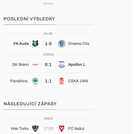
POSLEDNÍ VÝSLEDKY
04.08.
1:0
FK Auda
Dinamo City
VČERA
0:1
SK Brann
Apollon L.
1:1
Panathina.
CSKA 1948
NÁSLEDUJÍCÍ ZÁPASY
DNES
Inter Turku
17:00
FC Vaduz