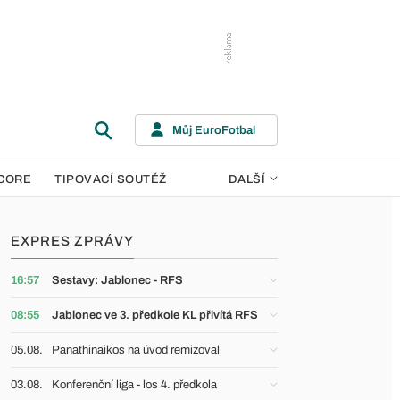
Můj EuroFotbal
CORE
TIPOVACÍ SOUTĚŽ
DALŠÍ
EXPRES ZPRÁVY
16:57
Sestavy: Jablonec - RFS
08:55
Jablonec ve 3. předkole KL přivítá RFS
05.08.
Panathinaikos na úvod remizoval
03.08.
Konferenční liga - los 4. předkola