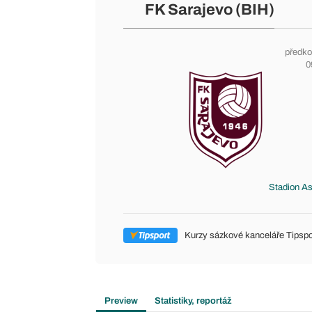
FK Sarajevo (BIH)
předko
0
Stadion As
Kurzy sázkové kanceláře Tipspo
Preview
Statistiky, reportáž