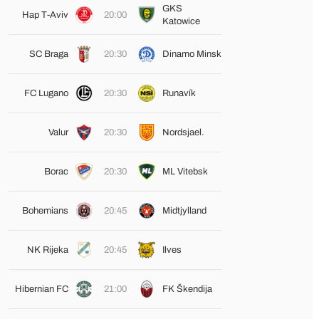
GKS
Hap T-Aviv
20:00
Katowice
SC Braga
20:30
Dinamo Minsk
FC Lugano
20:30
Runavík
Valur
20:30
Nordsjael.
Borac
20:30
ML Vitebsk
Bohemians
20:45
Midtjylland
NK Rijeka
20:45
Ilves
Hibernian FC
21:00
FK Škendija