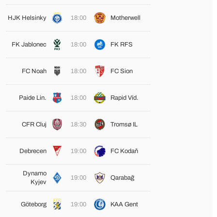
HJK Helsinky
18:00
Motherwell
FK Jablonec
18:00
FK RFS
FC Noah
18:00
FC Sion
Paide Lin.
18:00
Rapid Víd.
CFR Cluj
18:30
Tromsø IL
Debrecen
19:00
FC Kodaň
Dynamo
19:00
Qarabağ
Kyjev
Göteborg
19:00
KAA Gent