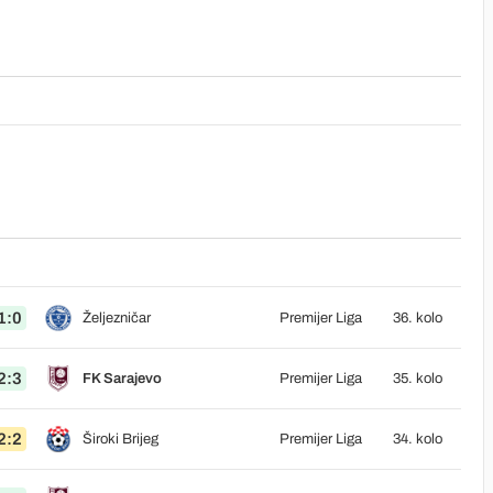
1:0
Željezničar
Premijer Liga
36. kolo
2:3
FK Sarajevo
Premijer Liga
35. kolo
2:2
Široki Brijeg
Premijer Liga
34. kolo