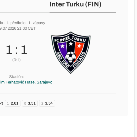
Inter Turku (FIN)
la
-
1. předkolo
- 1. zápasy
9.07.2026 21:00 CET
1 : 1
(0:1)
Stadión:
im Ferhatović Hase, Sarajevo
rt
2.01
3.51
3.54
1
0
2