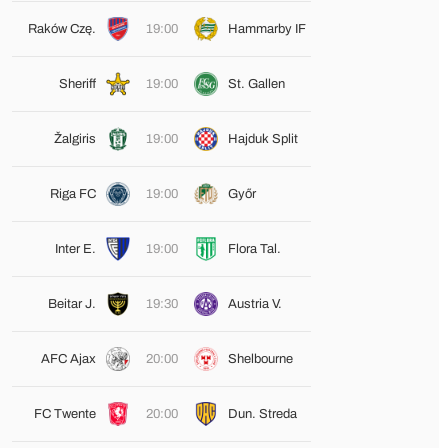
Raków Czę.
19:00
Hammarby IF
Sheriff
19:00
St. Gallen
Žalgiris
19:00
Hajduk Split
Riga FC
19:00
Győr
Inter E.
19:00
Flora Tal.
Beitar J.
19:30
Austria V.
AFC Ajax
20:00
Shelbourne
FC Twente
20:00
Dun. Streda