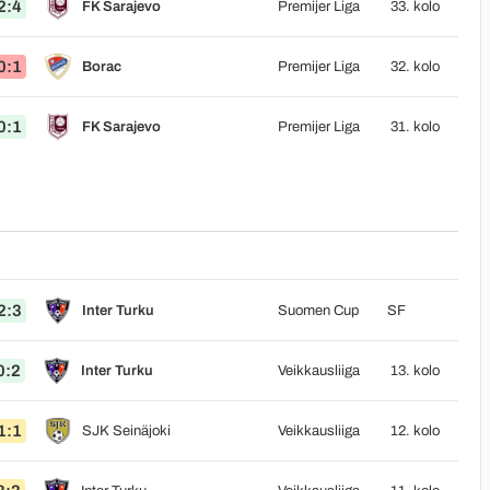
2:4
FK Sarajevo
Premijer Liga
33. kolo
0:1
Borac
Premijer Liga
32. kolo
0:1
FK Sarajevo
Premijer Liga
31. kolo
2:3
Inter Turku
Suomen Cup
SF
0:2
Inter Turku
Veikkausliiga
13. kolo
1:1
SJK Seinäjoki
Veikkausliiga
12. kolo