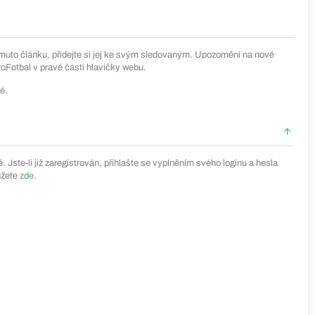
muto článku, přidejte si jej ke svým sledovaným. Upozornění na nové
Fotbal v pravé části hlavičky webu.
é.
Jste-li již zaregistrován, přihlašte se vyplněním svého loginu a hesla
ůžete
zde
.