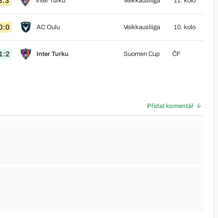
3:3
Inter Turku
Veikkausliiga
11. kolo
0:0
AC Oulu
Veikkausliiga
10. kolo
1:2
Inter Turku
Suomen Cup
ČF
Přidat komentář