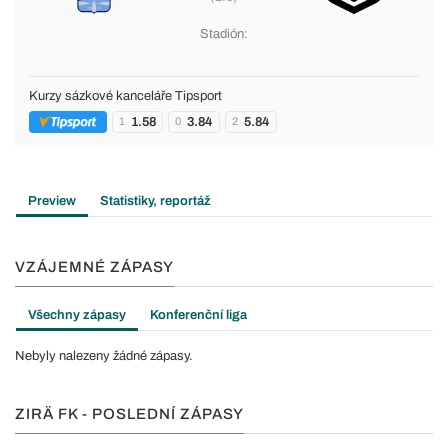
Stadión:
Kurzy sázkové kanceláře Tipsport
1.58
3.84
5.84
1
0
2
Preview
Statistiky, reportáž
VZÁJEMNÉ ZÁPASY
Všechny zápasy
Konferenční liga
Nebyly nalezeny žádné zápasy.
ZIRÄ FK - POSLEDNÍ ZÁPASY