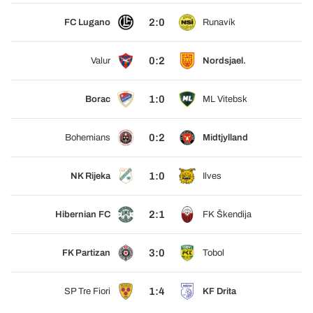
2:0
FC Lugano
Runavík
0:2
Valur
Nordsjael.
1:0
Borac
ML Vitebsk
0:2
Bohemians
Midtjylland
1:0
NK Rijeka
Ilves
2:1
Hibernian FC
FK Škendija
3:0
FK Partizan
Tobol
1:4
SP Tre Fiori
KF Drita