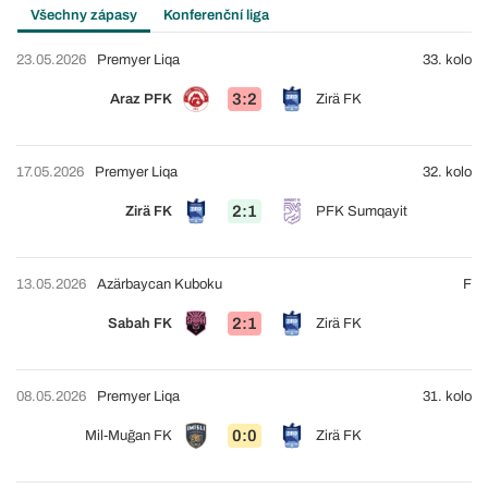
Všechny zápasy
Konferenční liga
23.05.2026
Premyer Liqa
33. kolo
3:2
Araz PFK
Zirä FK
17.05.2026
Premyer Liqa
32. kolo
2:1
Zirä FK
PFK Sumqayit
13.05.2026
Azärbaycan Kuboku
F
2:1
Sabah FK
Zirä FK
08.05.2026
Premyer Liqa
31. kolo
0:0
Mil-Muğan FK
Zirä FK