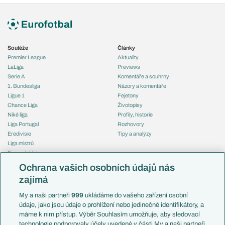
Soutěže
Články
Premier League
Aktuality
LaLiga
Previews
Serie A
Komentáře a souhrny
1. Bundesliga
Názory a komentáře
Ligue 1
Fejetony
Chance Liga
Životopisy
Niké liga
Profily, historie
Liga Portugal
Rozhovory
Eredivisie
Tipy a analýzy
Liga mistrů
Evropská liga
Reprezentace
Konferenční liga
Česko
Ochrana vašich osobních údajů nás
Mistrovství světa
Slovensko
zajímá
Liga národů
Anglie
Francie
My a naši partneři
999
ukládáme do vašeho zařízení osobní
Témata
Itálie
údaje, jako jsou údaje o prohlížení nebo jedinečné identifikátory, a
Představení týmů MS
Německo
máme k nim přístup. Výběr Souhlasím umožňuje, aby sledovací
EuroSkauting
Španělsko
technologie podporovaly účely uvedené v části My a naši partneři