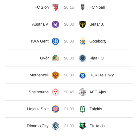
FC Sion
20:15
FC Noah
Austria V.
20:30
Beitar J.
KAA Gent
20:30
Göteborg
Győr
20:30
Riga FC
Motherwell
20:30
HJK Helsinky
Shelbourne
20:45
AFC Ajax
Hajduk Split
21:00
Žalgiris
Dinamo City
21:00
FK Auda