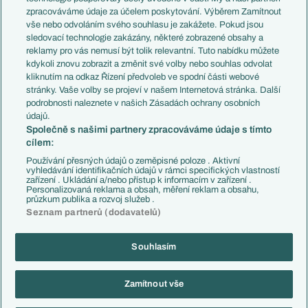
PL v kostce
Argentina
zpracováváme údaje za účelem poskytování. Výběrem Zamítnout
Evropské koeficienty
Brazílie
vše nebo odvoláním svého souhlasu je zakážete. Pokud jsou
Přestupy
sledovací technologie zakázány, některé zobrazené obsahy a
Přestupové spekulace
reklamy pro vás nemusí být tolik relevantní. Tuto nabídku můžete
Přestupy
Zranění
kdykoli znovu zobrazit a změnit své volby nebo souhlas odvolat
Zápasy
kliknutím na odkaz Řízení předvoleb ve spodní části webové
Livescore
stránky. Vaše volby se projeví v našem Internetová stránka. Další
Kluby
Tipovací soutěž
podrobnosti naleznete v našich Zásadách ochrany osobních
Arsenal FC
Fotbal TV
údajů.
Chelsea FC
Společně s našimi partnery zpracováváme údaje s tímto
Manchester United
cílem:
AC Milán
Juventus FC
Používání přesných údajů o zeměpisné poloze . Aktivní
Bayern Mnichov
vyhledávání identifikačních údajů v rámci specifických vlastností
zařízení . Ukládání a/nebo přístup k informacím v zařízení .
FC Barcelona
Personalizovaná reklama a obsah, měření reklam a obsahu,
Real Madrid
průzkum publika a rozvoj služeb .
Seznam partnerů (dodavatelů)
Souhlasím
Copyright © 2001-2026 EuroFotbal.cz. Využíváme zpravodajství ČTK.
RSS
Podmínky užití
Informace o zpracování osobních údajů
Zamítnout vše
GDPR a žurnalistika
Nastavení soukromí
Kontakt
Tiráž