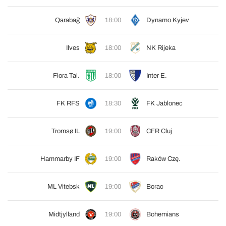
Qarabağ
18:00
Dynamo Kyjev
Ilves
18:00
NK Rijeka
Flora Tal.
18:00
Inter E.
FK RFS
18:30
FK Jablonec
Tromsø IL
19:00
CFR Cluj
Hammarby IF
19:00
Raków Czę.
ML Vitebsk
19:00
Borac
Midtjylland
19:00
Bohemians