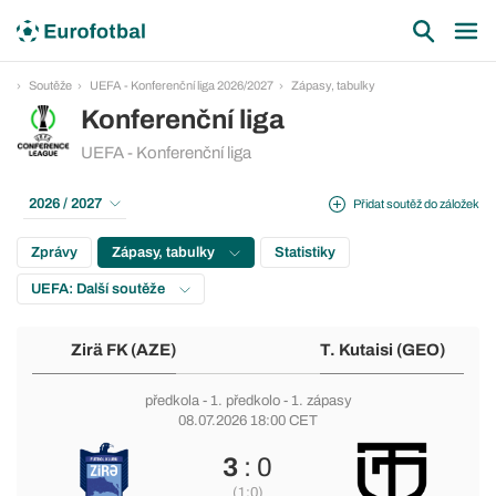
Soutěže
UEFA - Konferenční liga 2026/2027
Zápasy, tabulky
Konferenční liga
UEFA - Konferenční liga
2026 / 2027
Přidat soutěž do záložek
Zprávy
Zápasy, tabulky
Statistiky
UEFA: Další soutěže
Zirä FK (AZE)
T. Kutaisi (GEO)
předkola
-
1. předkolo
- 1. zápasy
08.07.2026 18:00 CET
3
: 0
(1:0)