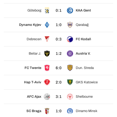
0:1
Göteborg
KAA Gent
1:0
Dynamo Kyjev
Qarabağ
0:3
Debrecen
FC Kodaň
1:2
Beitar J.
Austria V.
6:0
FC Twente
Dun. Streda
2:0
Hap T-Aviv
GKS Katowice
3:1
AFC Ajax
Shelbourne
1:0
SC Braga
Dinamo Minsk