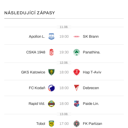
NÁSLEDUJÍCÍ ZÁPASY
11.08.
Apollon L.
19:00
SK Brann
CSKA 1948
19:30
Panathina.
12.08.
GKS Katowice
18:00
Hap T-Aviv
FC Kodaň
18:00
Debrecen
Rapid Víd.
18:00
Paide Lin.
13.08.
Tobol
17:00
FK Partizan