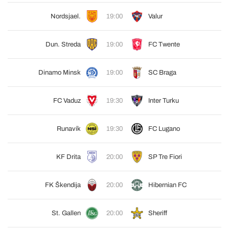
Nordsjael.
19:00
Valur
Dun. Streda
19:00
FC Twente
Dinamo Minsk
19:00
SC Braga
FC Vaduz
19:30
Inter Turku
Runavík
19:30
FC Lugano
KF Drita
20:00
SP Tre Fiori
FK Škendija
20:00
Hibernian FC
St. Gallen
20:00
Sheriff