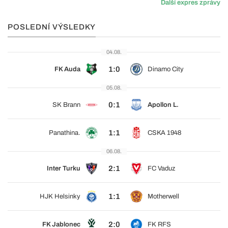
Další expres zprávy
POSLEDNÍ VÝSLEDKY
04.08.
1:0
FK Auda
Dinamo City
05.08.
0:1
SK Brann
Apollon L.
1:1
Panathina.
CSKA 1948
06.08.
2:1
Inter Turku
FC Vaduz
1:1
HJK Helsinky
Motherwell
2:0
FK Jablonec
FK RFS