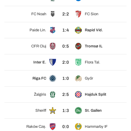
2:2
FC Noah
FC Sion
1:4
Paide Lin.
Rapid Víd.
0:5
CFR Cluj
Tromsø IL
2:0
Inter E.
Flora Tal.
1:0
Riga FC
Győr
2:5
Žalgiris
Hajduk Split
1:3
Sheriff
St. Gallen
0:0
Raków Czę.
Hammarby IF