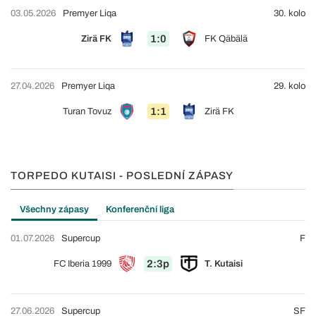
03.05.2026
Premyer Liqa
30. kolo
1:0
Zirä FK
FK Qäbälä
27.04.2026
Premyer Liqa
29. kolo
1:1
Turan Tovuz
Zirä FK
TORPEDO KUTAISI - POSLEDNÍ ZÁPASY
Všechny zápasy
Konferenční liga
01.07.2026
Supercup
F
2:3p
FC Iberia 1999
T. Kutaisi
27.06.2026
Supercup
SF