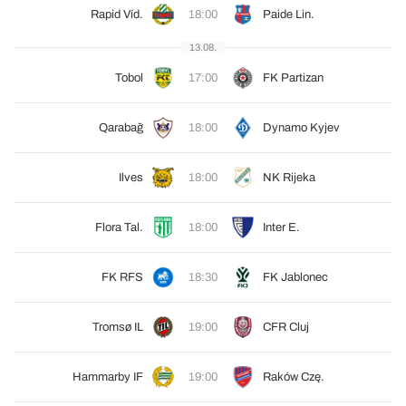
Rapid Víd.
18:00
Paide Lin.
13.08.
Tobol
17:00
FK Partizan
Qarabağ
18:00
Dynamo Kyjev
Ilves
18:00
NK Rijeka
Flora Tal.
18:00
Inter E.
FK RFS
18:30
FK Jablonec
Tromsø IL
19:00
CFR Cluj
Hammarby IF
19:00
Raków Czę.