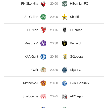
FK Škendija
20:00
Hibernian FC
St. Gallen
20:00
Sheriff
FC Sion
20:15
FC Noah
Austria V.
20:30
Beitar J.
KAA Gent
20:30
Göteborg
Győr
20:30
Riga FC
Motherwell
20:30
HJK Helsinky
Shelbourne
20:45
AFC Ajax