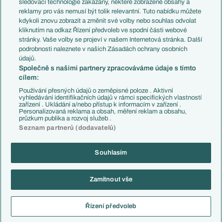
sledovací technologie zakázány, některé zobrazené obsahy a
Přestupové spekulace
reklamy pro vás nemusí být tolik relevantní. Tuto nabídku můžete
Přestupy
Zranění
kdykoli znovu zobrazit a změnit své volby nebo souhlas odvolat
Zápasy
kliknutím na odkaz Řízení předvoleb ve spodní části webové
Livescore
stránky. Vaše volby se projeví v našem Internetová stránka. Další
Kluby
Tipovací soutěž
podrobnosti naleznete v našich Zásadách ochrany osobních
Arsenal FC
Fotbal TV
údajů.
Chelsea FC
Společně s našimi partnery zpracováváme údaje s tímto
Manchester United
cílem:
AC Milán
Juventus FC
Používání přesných údajů o zeměpisné poloze . Aktivní
Bayern Mnichov
vyhledávání identifikačních údajů v rámci specifických vlastností
zařízení . Ukládání a/nebo přístup k informacím v zařízení .
FC Barcelona
Personalizovaná reklama a obsah, měření reklam a obsahu,
Real Madrid
průzkum publika a rozvoj služeb .
Seznam partnerů (dodavatelů)
Souhlasím
Copyright © 2001-2026 EuroFotbal.cz. Využíváme zpravodajství ČTK.
RSS
Podmínky užití
Informace o zpracování osobních údajů
Zamítnout vše
GDPR a žurnalistika
Nastavení soukromí
Kontakt
Tiráž
Řízení předvoleb