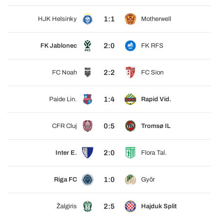
1:1
HJK Helsinky
Motherwell
2:0
FK Jablonec
FK RFS
2:2
FC Noah
FC Sion
1:4
Paide Lin.
Rapid Víd.
0:5
CFR Cluj
Tromsø IL
2:0
Inter E.
Flora Tal.
1:0
Riga FC
Győr
2:5
Žalgiris
Hajduk Split