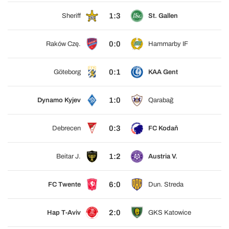
1:3
Sheriff
St. Gallen
0:0
Raków Czę.
Hammarby IF
0:1
Göteborg
KAA Gent
1:0
Dynamo Kyjev
Qarabağ
0:3
Debrecen
FC Kodaň
1:2
Beitar J.
Austria V.
6:0
FC Twente
Dun. Streda
2:0
Hap T-Aviv
GKS Katowice