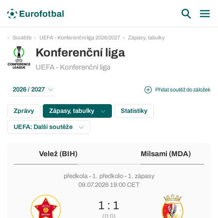
Soutěže
UEFA - Konferenční liga 2026/2027
Zápasy, tabulky
Konferenční liga
UEFA - Konferenční liga
2026 / 2027
Přidat soutěž do záložek
Zprávy
Zápasy, tabulky
Statistiky
UEFA: Další soutěže
Velež (BIH)
Milsami (MDA)
předkola
-
1. předkolo
- 1. zápasy
09.07.2026 19:00 CET
1 : 1
(0:0)