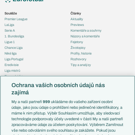
Soutěže
Články
Premier League
Aktuality
LaLiga
Previews
Serie A
Komentáře a souhrny
1. Bundesliga
Názory a komentáře
Ligue 1
Fejetony
Chance Liga
Životopisy
Niké liga
Profily, historie
Liga Portugal
Rozhovory
Eredivisie
Tipy a analýzy
Liga mistrů
Evropská liga
Reprezentace
Konferenční liga
Česko
Ochrana vašich osobních údajů nás
Mistrovství světa
Slovensko
zajímá
Liga národů
Anglie
Francie
My a naši partneři
999
ukládáme do vašeho zařízení osobní
Témata
Itálie
údaje, jako jsou údaje o prohlížení nebo jedinečné identifikátory, a
Představení týmů MS
Německo
máme k nim přístup. Výběr Souhlasím umožňuje, aby sledovací
EuroSkauting
Španělsko
technologie podporovaly účely uvedené v části My a naši partneři
PL v kostce
Argentina
zpracováváme údaje za účelem poskytování. Výběrem Zamítnout
Evropské koeficienty
Brazílie
vše nebo odvoláním svého souhlasu je zakážete. Pokud jsou
Přestupy