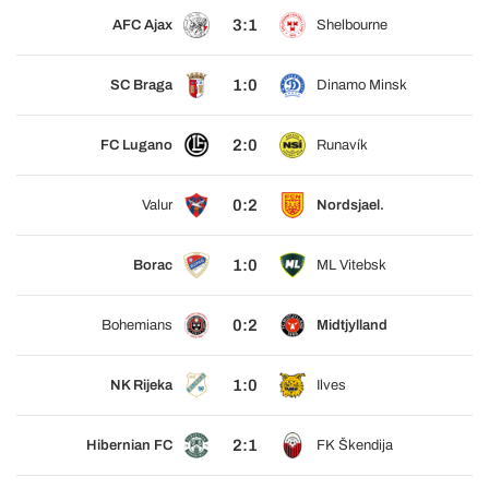
3:1
AFC Ajax
Shelbourne
1:0
SC Braga
Dinamo Minsk
2:0
FC Lugano
Runavík
0:2
Valur
Nordsjael.
1:0
Borac
ML Vitebsk
0:2
Bohemians
Midtjylland
1:0
NK Rijeka
Ilves
2:1
Hibernian FC
FK Škendija