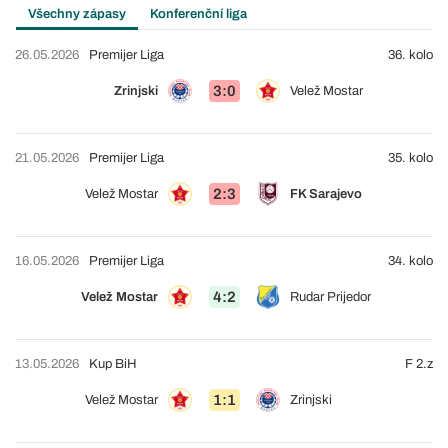
Všechny zápasy
Konferenční liga
26.05.2026
Premijer Liga
36. kolo
3:0
Zrinjski
Velež Mostar
21.05.2026
Premijer Liga
35. kolo
2:3
Velež Mostar
FK Sarajevo
16.05.2026
Premijer Liga
34. kolo
4:2
Velež Mostar
Rudar Prijedor
13.05.2026
Kup BiH
F 2.z
1:1
Velež Mostar
Zrinjski