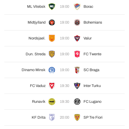
ML Vitebsk
19:00
Borac
Midtjylland
19:00
Bohemians
Nordsjael.
19:00
Valur
Dun. Streda
19:00
FC Twente
Dinamo Minsk
19:00
SC Braga
FC Vaduz
19:30
Inter Turku
Runavík
19:30
FC Lugano
KF Drita
20:00
SP Tre Fiori