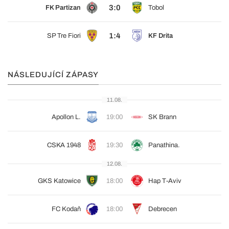
3:0
FK Partizan
Tobol
1:4
SP Tre Fiori
KF Drita
NÁSLEDUJÍCÍ ZÁPASY
11.08.
Apollon L.
19:00
SK Brann
CSKA 1948
19:30
Panathina.
12.08.
GKS Katowice
18:00
Hap T-Aviv
FC Kodaň
18:00
Debrecen