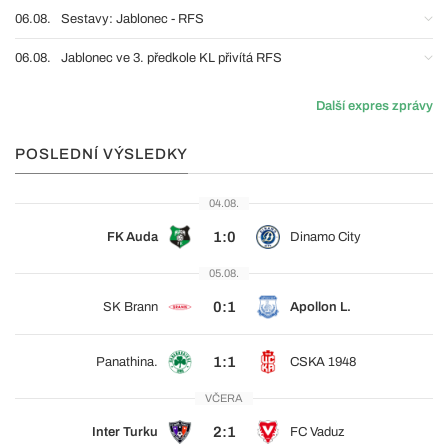
06.08.
Sestavy: Jablonec - RFS
06.08.
Jablonec ve 3. předkole KL přivítá RFS
Další expres zprávy
POSLEDNÍ VÝSLEDKY
04.08.
1:0
FK Auda
Dinamo City
05.08.
0:1
SK Brann
Apollon L.
1:1
Panathina.
CSKA 1948
VČERA
2:1
Inter Turku
FC Vaduz