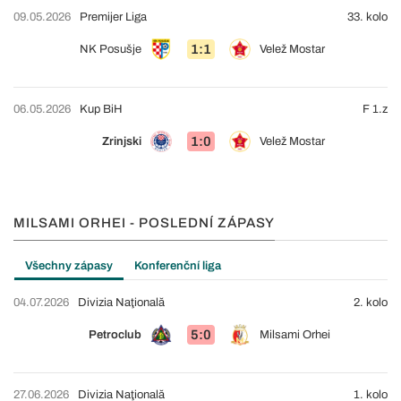
09.05.2026
Premijer Liga
33. kolo
1:1
NK Posušje
Velež Mostar
06.05.2026
Kup BiH
F 1.z
1:0
Zrinjski
Velež Mostar
MILSAMI ORHEI - POSLEDNÍ ZÁPASY
Všechny zápasy
Konferenční liga
04.07.2026
Divizia Naţională
2. kolo
5:0
Petroclub
Milsami Orhei
27.06.2026
Divizia Naţională
1. kolo