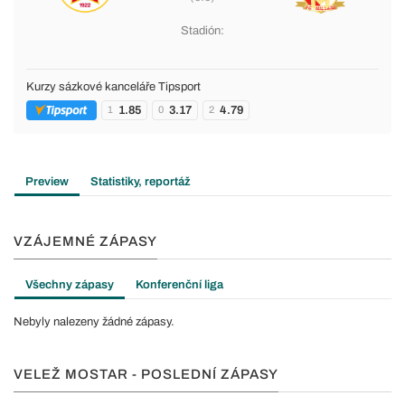
Stadión:
Kurzy sázkové kanceláře Tipsport
1.85
3.17
4.79
1
0
2
Preview
Statistiky, reportáž
VZÁJEMNÉ ZÁPASY
Všechny zápasy
Konferenční liga
Nebyly nalezeny žádné zápasy.
VELEŽ MOSTAR - POSLEDNÍ ZÁPASY