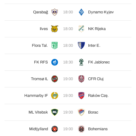
Qarabağ
18:00
Dynamo Kyjev
Ilves
18:00
NK Rijeka
Flora Tal.
18:00
Inter E.
FK RFS
18:30
FK Jablonec
Tromsø IL
19:00
CFR Cluj
Hammarby IF
19:00
Raków Czę.
ML Vitebsk
19:00
Borac
Midtjylland
19:00
Bohemians