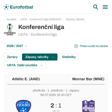
Soutěže
UEFA - Konferenční liga 2026/2027
Zápasy, tabulky
Konferenční liga
UEFA - Konferenční liga
2026 / 2027
Přidat soutěž do záložek
Zprávy
Zápasy, tabulky
Statistiky
UEFA: Další soutěže
Atlétic E. (AND)
Mornar Bar (MNE)
předkola
-
1. předkolo
- 1. zápasy
09.07.2026 16:00 CET
2
: 1
(0:1)