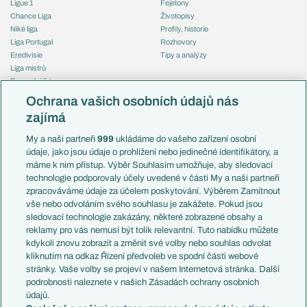
Ligue 1
Fejetony
Chance Liga
Životopisy
Niké liga
Profily, historie
Liga Portugal
Rozhovory
Eredivisie
Tipy a analýzy
Liga mistrů
Evropská liga
Reprezentace
Konferenční liga
Česko
Ochrana vašich osobních údajů nás
Mistrovství světa
Slovensko
zajímá
Liga národů
Anglie
Francie
My a naši partneři
999
ukládáme do vašeho zařízení osobní
Témata
Itálie
údaje, jako jsou údaje o prohlížení nebo jedinečné identifikátory, a
Představení týmů MS
Německo
máme k nim přístup. Výběr Souhlasím umožňuje, aby sledovací
EuroSkauting
Španělsko
technologie podporovaly účely uvedené v části My a naši partneři
PL v kostce
Argentina
zpracováváme údaje za účelem poskytování. Výběrem Zamítnout
Evropské koeficienty
Brazílie
vše nebo odvoláním svého souhlasu je zakážete. Pokud jsou
Přestupy
sledovací technologie zakázány, některé zobrazené obsahy a
Přestupové spekulace
reklamy pro vás nemusí být tolik relevantní. Tuto nabídku můžete
Přestupy
Zranění
kdykoli znovu zobrazit a změnit své volby nebo souhlas odvolat
Zápasy
kliknutím na odkaz Řízení předvoleb ve spodní části webové
Livescore
stránky. Vaše volby se projeví v našem Internetová stránka. Další
Kluby
Tipovací soutěž
podrobnosti naleznete v našich Zásadách ochrany osobních
Arsenal FC
Fotbal TV
údajů.
Chelsea FC