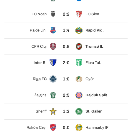
2:2
FC Noah
FC Sion
1:4
Paide Lin.
Rapid Víd.
0:5
CFR Cluj
Tromsø IL
2:0
Inter E.
Flora Tal.
1:0
Riga FC
Győr
2:5
Žalgiris
Hajduk Split
1:3
Sheriff
St. Gallen
0:0
Raków Czę.
Hammarby IF