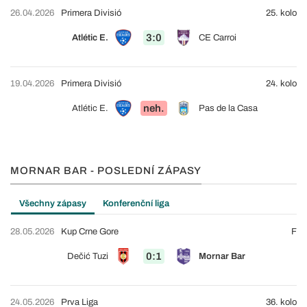
26.04.2026
Primera Divisió
25. kolo
3:0
Atlétic E.
CE Carroi
19.04.2026
Primera Divisió
24. kolo
neh.
Atlétic E.
Pas de la Casa
MORNAR BAR - POSLEDNÍ ZÁPASY
Všechny zápasy
Konferenční liga
28.05.2026
Kup Crne Gore
F
0:1
Dečić Tuzi
Mornar Bar
24.05.2026
Prva Liga
36. kolo