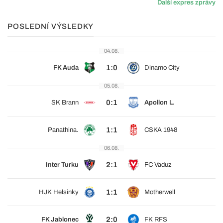
Další expres zprávy
POSLEDNÍ VÝSLEDKY
04.08.
1:0
FK Auda
Dinamo City
05.08.
0:1
SK Brann
Apollon L.
1:1
Panathina.
CSKA 1948
06.08.
2:1
Inter Turku
FC Vaduz
1:1
HJK Helsinky
Motherwell
2:0
FK Jablonec
FK RFS