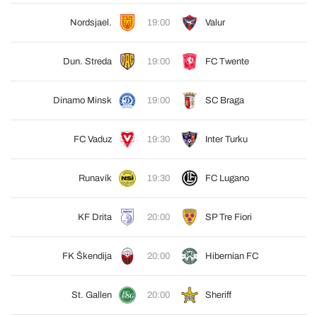
Nordsjael.
19:00
Valur
Dun. Streda
19:00
FC Twente
Dinamo Minsk
19:00
SC Braga
FC Vaduz
19:30
Inter Turku
Runavík
19:30
FC Lugano
KF Drita
20:00
SP Tre Fiori
FK Škendija
20:00
Hibernian FC
St. Gallen
20:00
Sheriff