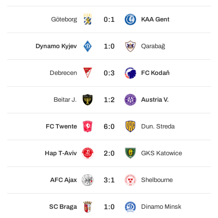
0:1
Göteborg
KAA Gent
1:0
Dynamo Kyjev
Qarabağ
0:3
Debrecen
FC Kodaň
1:2
Beitar J.
Austria V.
6:0
FC Twente
Dun. Streda
2:0
Hap T-Aviv
GKS Katowice
3:1
AFC Ajax
Shelbourne
1:0
SC Braga
Dinamo Minsk