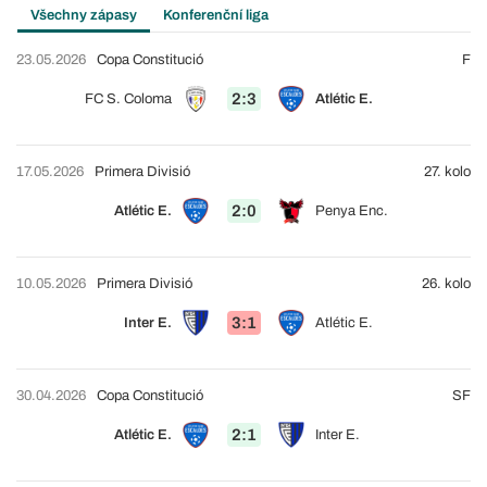
Všechny zápasy
Konferenční liga
23.05.2026
Copa Constitució
F
2:3
FC S. Coloma
Atlétic E.
17.05.2026
Primera Divisió
27. kolo
2:0
Atlétic E.
Penya Enc.
10.05.2026
Primera Divisió
26. kolo
3:1
Inter E.
Atlétic E.
30.04.2026
Copa Constitució
SF
2:1
Atlétic E.
Inter E.