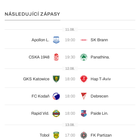
NÁSLEDUJÍCÍ ZÁPASY
11.08.
Apollon L.
19:00
SK Brann
CSKA 1948
19:30
Panathina.
12.08.
GKS Katowice
18:00
Hap T-Aviv
FC Kodaň
18:00
Debrecen
Rapid Víd.
18:00
Paide Lin.
13.08.
Tobol
17:00
FK Partizan