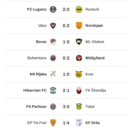
2:0
FC Lugano
Runavík
0:2
Valur
Nordsjael.
1:0
Borac
ML Vitebsk
0:2
Bohemians
Midtjylland
1:0
NK Rijeka
Ilves
2:1
Hibernian FC
FK Škendija
3:0
FK Partizan
Tobol
1:4
SP Tre Fiori
KF Drita