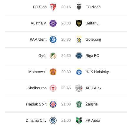
FC Sion
20:15
FC Noah
Austria V.
20:30
Beitar J.
KAA Gent
20:30
Göteborg
Győr
20:30
Riga FC
Motherwell
20:30
HJK Helsinky
Shelbourne
20:45
AFC Ajax
Hajduk Split
21:00
Žalgiris
Dinamo City
21:00
FK Auda