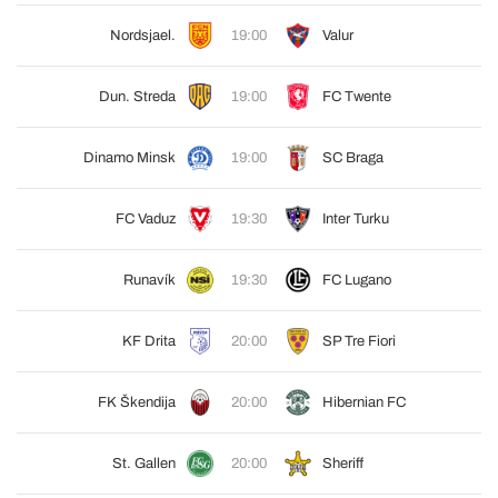
Nordsjael.
19:00
Valur
Dun. Streda
19:00
FC Twente
Dinamo Minsk
19:00
SC Braga
FC Vaduz
19:30
Inter Turku
Runavík
19:30
FC Lugano
KF Drita
20:00
SP Tre Fiori
FK Škendija
20:00
Hibernian FC
St. Gallen
20:00
Sheriff