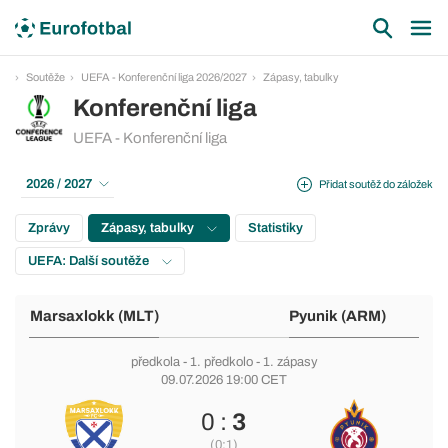
Soutěže
UEFA - Konferenční liga 2026/2027
Zápasy, tabulky
Konferenční liga
UEFA - Konferenční liga
2026 / 2027
Přidat soutěž do záložek
Zprávy
Zápasy, tabulky
Statistiky
UEFA: Další soutěže
Marsaxlokk (MLT)
Pyunik (ARM)
předkola
-
1. předkolo
- 1. zápasy
09.07.2026 19:00 CET
0 :
3
(0:1)