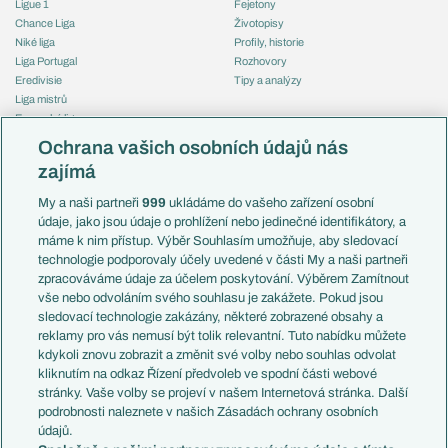
Ligue 1
Fejetony
Chance Liga
Životopisy
Niké liga
Profily, historie
Liga Portugal
Rozhovory
Eredivisie
Tipy a analýzy
Liga mistrů
Evropská liga
Reprezentace
Konferenční liga
Česko
Ochrana vašich osobních údajů nás
Mistrovství světa
Slovensko
zajímá
Liga národů
Anglie
Francie
My a naši partneři
999
ukládáme do vašeho zařízení osobní
Témata
Itálie
údaje, jako jsou údaje o prohlížení nebo jedinečné identifikátory, a
Představení týmů MS
Německo
máme k nim přístup. Výběr Souhlasím umožňuje, aby sledovací
EuroSkauting
Španělsko
technologie podporovaly účely uvedené v části My a naši partneři
PL v kostce
Argentina
zpracováváme údaje za účelem poskytování. Výběrem Zamítnout
Evropské koeficienty
Brazílie
vše nebo odvoláním svého souhlasu je zakážete. Pokud jsou
Přestupy
sledovací technologie zakázány, některé zobrazené obsahy a
Přestupové spekulace
reklamy pro vás nemusí být tolik relevantní. Tuto nabídku můžete
Přestupy
Zranění
kdykoli znovu zobrazit a změnit své volby nebo souhlas odvolat
Zápasy
kliknutím na odkaz Řízení předvoleb ve spodní části webové
Livescore
stránky. Vaše volby se projeví v našem Internetová stránka. Další
Kluby
Tipovací soutěž
podrobnosti naleznete v našich Zásadách ochrany osobních
Arsenal FC
Fotbal TV
údajů.
Chelsea FC