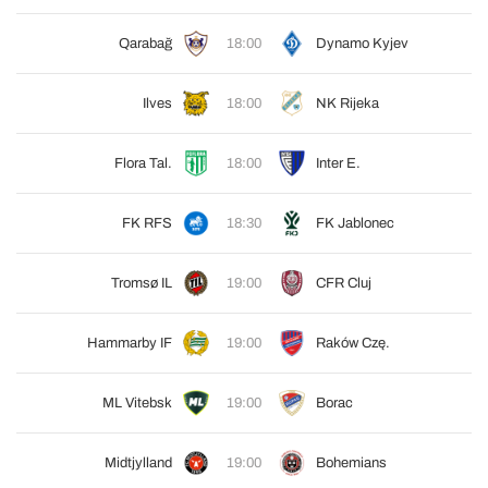
Qarabağ
18:00
Dynamo Kyjev
Ilves
18:00
NK Rijeka
Flora Tal.
18:00
Inter E.
FK RFS
18:30
FK Jablonec
Tromsø IL
19:00
CFR Cluj
Hammarby IF
19:00
Raków Czę.
ML Vitebsk
19:00
Borac
Midtjylland
19:00
Bohemians