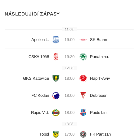
NÁSLEDUJÍCÍ ZÁPASY
11.08.
Apollon L.
19:00
SK Brann
CSKA 1948
19:30
Panathina.
12.08.
GKS Katowice
18:00
Hap T-Aviv
FC Kodaň
18:00
Debrecen
Rapid Víd.
18:00
Paide Lin.
13.08.
Tobol
17:00
FK Partizan