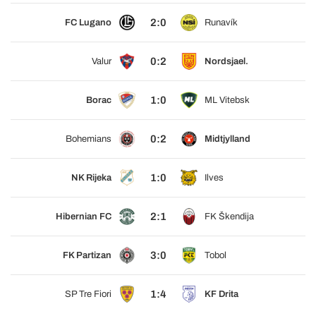
2:0
FC Lugano
Runavík
0:2
Valur
Nordsjael.
1:0
Borac
ML Vitebsk
0:2
Bohemians
Midtjylland
1:0
NK Rijeka
Ilves
2:1
Hibernian FC
FK Škendija
3:0
FK Partizan
Tobol
1:4
SP Tre Fiori
KF Drita