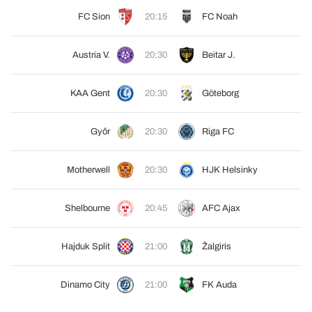
FC Sion
20:15
FC Noah
Austria V.
20:30
Beitar J.
KAA Gent
20:30
Göteborg
Győr
20:30
Riga FC
Motherwell
20:30
HJK Helsinky
Shelbourne
20:45
AFC Ajax
Hajduk Split
21:00
Žalgiris
Dinamo City
21:00
FK Auda