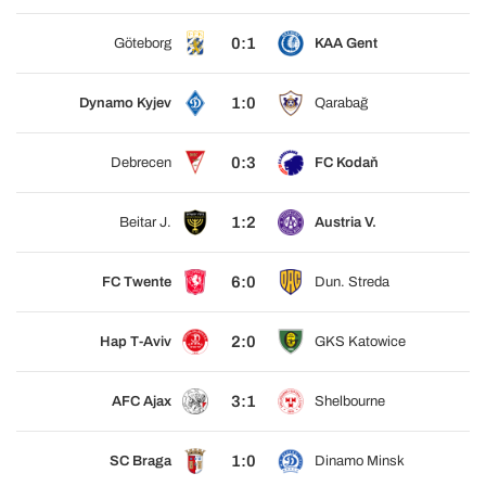
0:1
Göteborg
KAA Gent
1:0
Dynamo Kyjev
Qarabağ
0:3
Debrecen
FC Kodaň
1:2
Beitar J.
Austria V.
6:0
FC Twente
Dun. Streda
2:0
Hap T-Aviv
GKS Katowice
3:1
AFC Ajax
Shelbourne
1:0
SC Braga
Dinamo Minsk