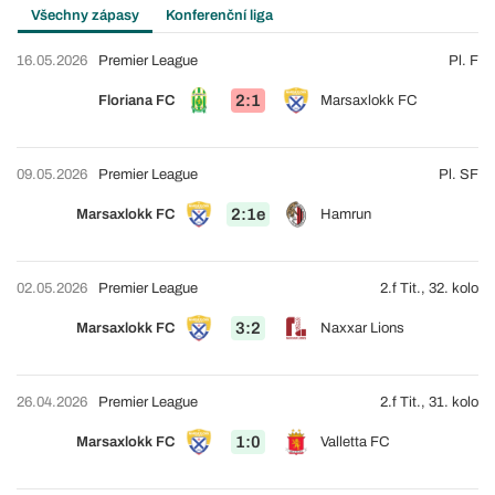
Všechny zápasy
Konferenční liga
16.05.2026
Premier League
Pl. F
2:1
Floriana FC
Marsaxlokk FC
09.05.2026
Premier League
Pl. SF
2:1e
Marsaxlokk FC
Hamrun
02.05.2026
Premier League
2.f Tit., 32. kolo
3:2
Marsaxlokk FC
Naxxar Lions
26.04.2026
Premier League
2.f Tit., 31. kolo
1:0
Marsaxlokk FC
Valletta FC