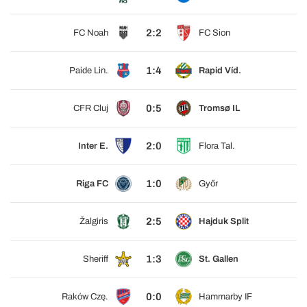
2:2
FC Noah
FC Sion
1:4
Paide Lin.
Rapid Víd.
0:5
CFR Cluj
Tromsø IL
2:0
Inter E.
Flora Tal.
1:0
Riga FC
Győr
2:5
Žalgiris
Hajduk Split
1:3
Sheriff
St. Gallen
0:0
Raków Czę.
Hammarby IF