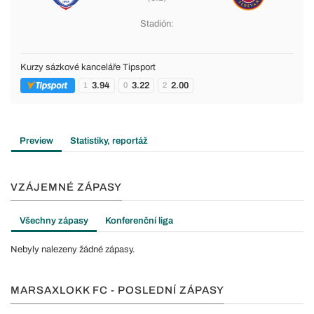
Stadión:
Kurzy sázkové kanceláře Tipsport
3.94
3.22
2.00
1
0
2
Preview
Statistiky, reportáž
VZÁJEMNÉ ZÁPASY
Všechny zápasy
Konferenční liga
Nebyly nalezeny žádné zápasy.
MARSAXLOKK FC - POSLEDNÍ ZÁPASY