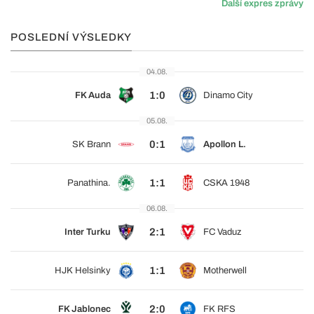
Další expres zprávy
POSLEDNÍ VÝSLEDKY
04.08.
1:0
FK Auda
Dinamo City
05.08.
0:1
SK Brann
Apollon L.
1:1
Panathina.
CSKA 1948
06.08.
2:1
Inter Turku
FC Vaduz
1:1
HJK Helsinky
Motherwell
2:0
FK Jablonec
FK RFS