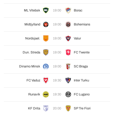
ML Vitebsk
19:00
Borac
Midtjylland
19:00
Bohemians
Nordsjael.
19:00
Valur
Dun. Streda
19:00
FC Twente
Dinamo Minsk
19:00
SC Braga
FC Vaduz
19:30
Inter Turku
Runavík
19:30
FC Lugano
KF Drita
20:00
SP Tre Fiori