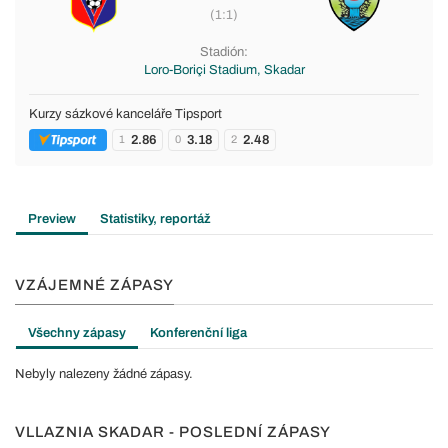
(1:1)
Stadión:
Loro-Boriçi Stadium, Skadar
Kurzy sázkové kanceláře Tipsport
2.86
3.18
2.48
1
0
2
Preview
Statistiky, reportáž
VZÁJEMNÉ ZÁPASY
Všechny zápasy
Konferenční liga
Nebyly nalezeny žádné zápasy.
VLLAZNIA SKADAR - POSLEDNÍ ZÁPASY