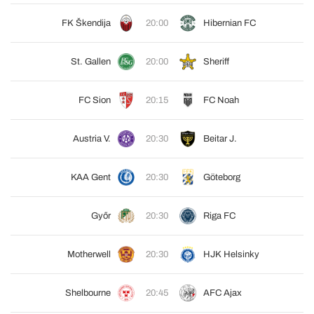
FK Škendija
20:00
Hibernian FC
St. Gallen
20:00
Sheriff
FC Sion
20:15
FC Noah
Austria V.
20:30
Beitar J.
KAA Gent
20:30
Göteborg
Győr
20:30
Riga FC
Motherwell
20:30
HJK Helsinky
Shelbourne
20:45
AFC Ajax