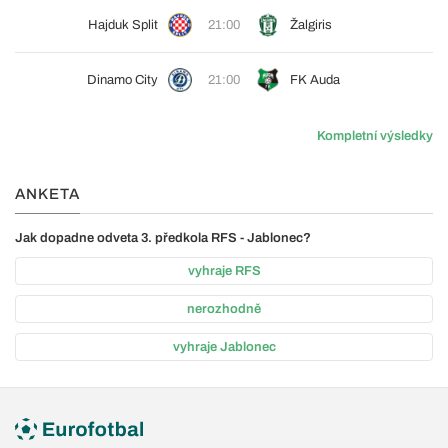
Hajduk Split
21:00
Žalgiris
Dinamo City
21:00
FK Auda
Kompletní výsledky
ANKETA
Jak dopadne odveta 3. předkola RFS - Jablonec?
vyhraje RFS
nerozhodně
vyhraje Jablonec