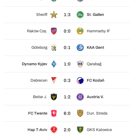
1:3
Sheriff
St. Gallen
0:0
Raków Czę.
Hammarby IF
0:1
Göteborg
KAA Gent
1:0
Dynamo Kyjev
Qarabağ
0:3
Debrecen
FC Kodaň
1:2
Beitar J.
Austria V.
6:0
FC Twente
Dun. Streda
2:0
Hap T-Aviv
GKS Katowice