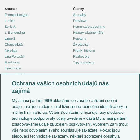
Soutěže
Články
Premier League
Aktuality
LaLiga
Previews
Serie A
Komentáře a souhrny
1. Bundesliga
Názory a komentáře
Ligue 1
Fejetony
Chance Liga
Životopisy
Niké liga
Profily, historie
Liga Portugal
Rozhovory
Eredivisie
Tipy a analýzy
Liga mistrů
Evropská liga
Reprezentace
Konferenční liga
Česko
Ochrana vašich osobních údajů nás
Mistrovství světa
Slovensko
zajímá
Liga národů
Anglie
Francie
My a naši partneři
999
ukládáme do vašeho zařízení osobní
Témata
Itálie
údaje, jako jsou údaje o prohlížení nebo jedinečné identifikátory, a
Představení týmů MS
Německo
máme k nim přístup. Výběr Souhlasím umožňuje, aby sledovací
EuroSkauting
Španělsko
technologie podporovaly účely uvedené v části My a naši partneři
PL v kostce
Argentina
zpracováváme údaje za účelem poskytování. Výběrem Zamítnout
Evropské koeficienty
Brazílie
vše nebo odvoláním svého souhlasu je zakážete. Pokud jsou
Přestupy
sledovací technologie zakázány, některé zobrazené obsahy a