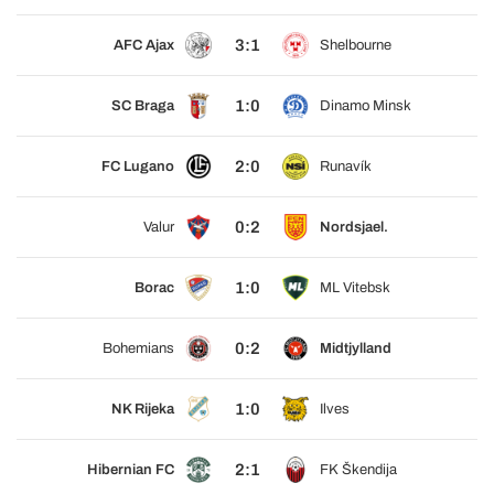
3:1
AFC Ajax
Shelbourne
1:0
SC Braga
Dinamo Minsk
2:0
FC Lugano
Runavík
0:2
Valur
Nordsjael.
1:0
Borac
ML Vitebsk
0:2
Bohemians
Midtjylland
1:0
NK Rijeka
Ilves
2:1
Hibernian FC
FK Škendija