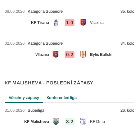
06.05.2026
Kategoria Superiore
35. kolo
1:0
KF Tirana
Vllaznia
02.05.2026
Kategoria Superiore
34. kolo
0:2
Vllaznia
Bylis Ballshi
KF MALISHEVA - POSLEDNÍ ZÁPASY
Všechny zápasy
Konferenční liga
31.05.2026
Superliga
26. kolo
3:2
KF Malisheva
KF Drita