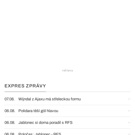
EXPRES ZPRÁVY
07.08.
Wijndal z Ajaxu má střeleckou formu
06.08.
Polidara těší gól hlavou
06.08.
Jablonec si doma poradil s RFS
06.08.
Poločas: Jablonec - RFS