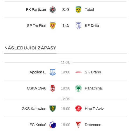
3:0
FK Partizan
Tobol
1:4
SP Tre Fiori
KF Drita
NÁSLEDUJÍCÍ ZÁPASY
11.08.
Apollon L.
19:00
SK Brann
CSKA 1948
19:30
Panathina.
12.08.
GKS Katowice
18:00
Hap T-Aviv
FC Kodaň
18:00
Debrecen