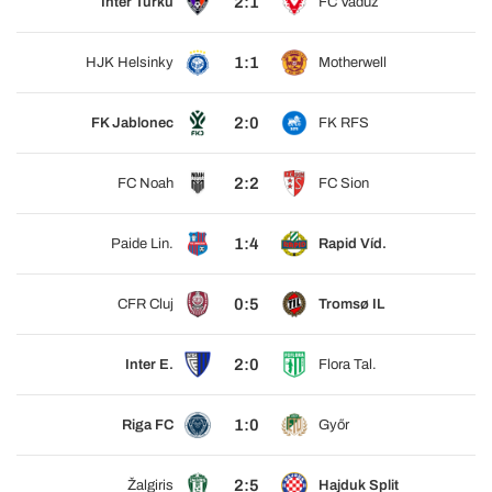
2:1
Inter Turku
FC Vaduz
1:1
HJK Helsinky
Motherwell
2:0
FK Jablonec
FK RFS
2:2
FC Noah
FC Sion
1:4
Paide Lin.
Rapid Víd.
0:5
CFR Cluj
Tromsø IL
2:0
Inter E.
Flora Tal.
1:0
Riga FC
Győr
2:5
Žalgiris
Hajduk Split