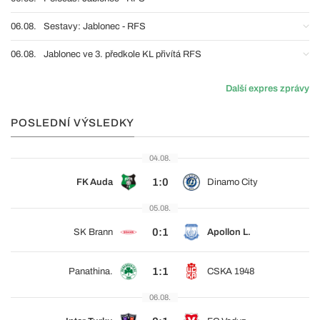
06.08.
Sestavy: Jablonec - RFS
06.08.
Jablonec ve 3. předkole KL přivítá RFS
Další expres zprávy
POSLEDNÍ VÝSLEDKY
04.08.
1:0
FK Auda
Dinamo City
05.08.
0:1
SK Brann
Apollon L.
1:1
Panathina.
CSKA 1948
06.08.