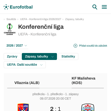
Soutěže
UEFA - Konferenční liga 2026/2027
Zápasy, tabulky
Konferenční liga
UEFA - Konferenční liga
2026 / 2027
Přidat soutěž do záložek
Zprávy
Zápasy, tabulky
Statistiky
UEFA: Další soutěže
KF Malisheva
Vllaznia (ALB)
(KOS)
předkola
-
1. předkolo
- 1. zápasy
09.07.2026 20:00 CET
2
: 1