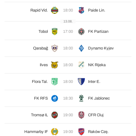
Rapid Víd.
18:00
Paide Lin.
13.08.
Tobol
17:00
FK Partizan
Qarabağ
18:00
Dynamo Kyjev
Ilves
18:00
NK Rijeka
Flora Tal.
18:00
Inter E.
FK RFS
18:30
FK Jablonec
Tromsø IL
19:00
CFR Cluj
Hammarby IF
19:00
Raków Czę.