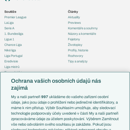
Soutěže
Články
Premier League
Aktuality
LaLiga
Previews
Serie A
Komentáře a souhrny
1. Bundesliga
Názory a komentáře
Ligue 1
Fejetony
Chance Liga
Životopisy
Niké liga
Profily, historie
Liga Portugal
Rozhovory
Eredivisie
Tipy a analýzy
Liga mistrů
Evropská liga
Reprezentace
Konferenční liga
Česko
Ochrana vašich osobních údajů nás
Mistrovství světa
Slovensko
zajímá
Liga národů
Anglie
Francie
My a naši partneři
997
ukládáme do vašeho zařízení osobní
Témata
Itálie
údaje, jako jsou údaje o prohlížení nebo jedinečné identifikátory, a
Představení týmů MS
Německo
máme k nim přístup. Výběr Souhlasím umožňuje, aby sledovací
EuroSkauting
Španělsko
technologie podporovaly účely uvedené v části My a naši partneři
PL v kostce
Argentina
zpracováváme údaje za účelem poskytování. Výběrem Zamítnout
Evropské koeficienty
Brazílie
vše nebo odvoláním svého souhlasu je zakážete. Pokud jsou
Přestupy