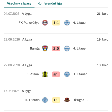
Všechny zápasy
Konferenční liga
04.07.2026
A Lyga
21. kolo
1:1
FK Panevėžys
H. Litauen
28.06.2026
A Lyga
19. kolo
2:0
Banga
H. Litauen
22.06.2026
A Lyga
18. kolo
an.
FK Riteriai
H. Litauen
17.06.2026
A Lyga
1:1
H. Litauen
Džiugas T.