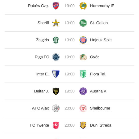
Raków Czę.
19:00
Hammarby IF
Sheriff
19:00
St. Gallen
Žalgiris
19:00
Hajduk Split
Riga FC
19:00
Győr
Inter E.
19:00
Flora Tal.
Beitar J.
19:30
Austria V.
AFC Ajax
20:00
Shelbourne
FC Twente
20:00
Dun. Streda