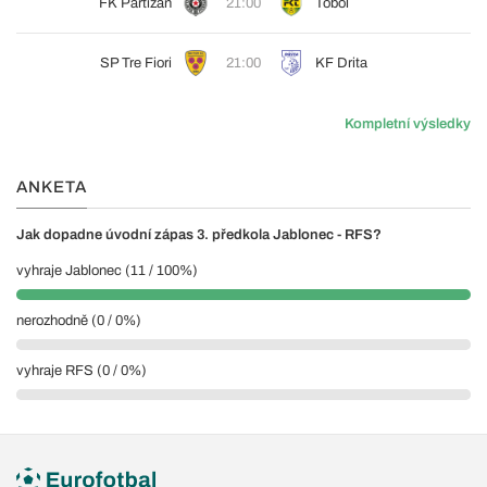
FK Partizan
21:00
Tobol
SP Tre Fiori
21:00
KF Drita
Kompletní výsledky
ANKETA
Jak dopadne úvodní zápas 3. předkola Jablonec - RFS?
vyhraje Jablonec (11 / 100%)
nerozhodně (0 / 0%)
vyhraje RFS (0 / 0%)