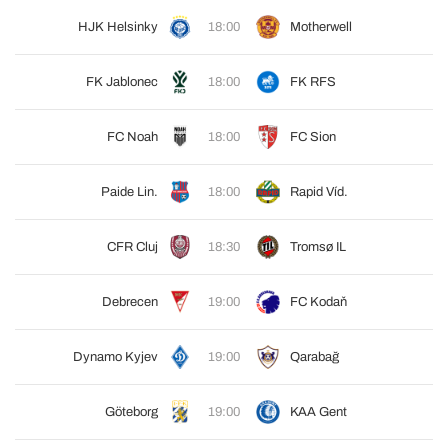
HJK Helsinky
18:00
Motherwell
FK Jablonec
18:00
FK RFS
FC Noah
18:00
FC Sion
Paide Lin.
18:00
Rapid Víd.
CFR Cluj
18:30
Tromsø IL
Debrecen
19:00
FC Kodaň
Dynamo Kyjev
19:00
Qarabağ
Göteborg
19:00
KAA Gent