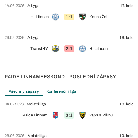
14.06.2026
A Lyga
17. kolo
1:1
H. Litauen
Kauno Žal.
29.05.2026
A Lyga
16. kolo
2:1
TransINV.
H. Litauen
PAIDE LINNAMEESKOND - POSLEDNÍ ZÁPASY
Všechny zápasy
Konferenční liga
04.07.2026
Meistriliiga
18. kolo
3:1
Paide Linnam.
Vaprus Pärnu
28.06.2026
Meistriliiga
19. kolo