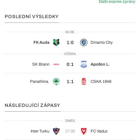
Další expres zprávy
POSLEDNÍ VÝSLEDKY
04.08.
1:0
FK Auda
Dinamo City
VČERA
0:1
SK Brann
Apollon L.
1:1
Panathina.
CSKA 1948
NÁSLEDUJÍCÍ ZÁPASY
DNES
Inter Turku
17:00
FC Vaduz