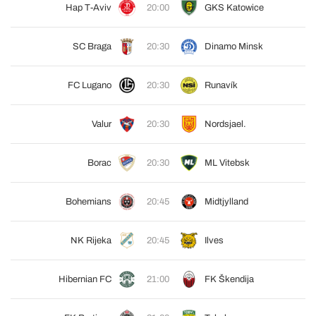
Hap T-Aviv
20:00
GKS Katowice
SC Braga
20:30
Dinamo Minsk
FC Lugano
20:30
Runavík
Valur
20:30
Nordsjael.
Borac
20:30
ML Vitebsk
Bohemians
20:45
Midtjylland
NK Rijeka
20:45
Ilves
Hibernian FC
21:00
FK Škendija