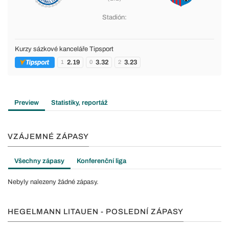
Stadión:
Kurzy sázkové kanceláře Tipsport
2.19
3.32
3.23
1
0
2
Preview
Statistiky, reportáž
VZÁJEMNÉ ZÁPASY
Všechny zápasy
Konferenční liga
Nebyly nalezeny žádné zápasy.
HEGELMANN LITAUEN - POSLEDNÍ ZÁPASY