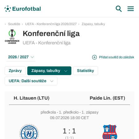
Soutěže
UEFA - Konferenční liga 2026/2027
Zápasy, tabulky
Konferenční liga
UEFA - Konferenční liga
2026 / 2027
Přidat soutěž do záložek
Zprávy
Zápasy, tabulky
Statistiky
UEFA: Další soutěže
H. Litauen (LTU)
Paide Lin. (EST)
předkola
-
1. předkolo
- 1. zápasy
09.07.2026 18:00 CET
1 : 1
(1:1)