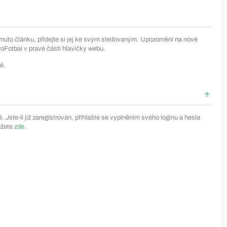
muto článku, přidejte si jej ke svým sledovaným. Upozornění na nové
Fotbal v pravé části hlavičky webu.
é.
Jste-li již zaregistrován, přihlašte se vyplněním svého loginu a hesla
ůžete
zde
.