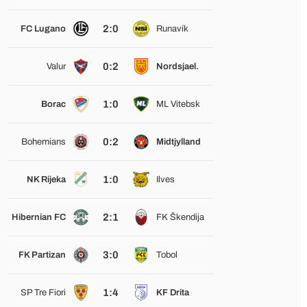
2:0
FC Lugano
Runavík
0:2
Valur
Nordsjael.
1:0
Borac
ML Vitebsk
0:2
Bohemians
Midtjylland
1:0
NK Rijeka
Ilves
2:1
Hibernian FC
FK Škendija
3:0
FK Partizan
Tobol
1:4
SP Tre Fiori
KF Drita