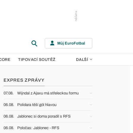
Můj EuroFotbal
CORE
TIPOVACÍ SOUTĚŽ
DALŠÍ
EXPRES ZPRÁVY
07.08.
Wijndal z Ajaxu má střeleckou formu
06.08.
Polidara těší gól hlavou
06.08.
Jablonec si doma poradil s RFS
06.08.
Poločas: Jablonec - RFS