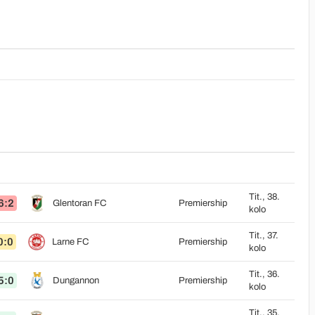
Tit., 38.
6:2
Glentoran FC
Premiership
kolo
Tit., 37.
0:0
Larne FC
Premiership
kolo
Tit., 36.
5:0
Dungannon
Premiership
kolo
Tit., 35.