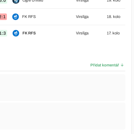
6:0
Ogre United
Virslīga
19. kolo
2:1
FK RFS
Virslīga
18. kolo
1:3
FK RFS
Virslīga
17. kolo
Přidat komentář