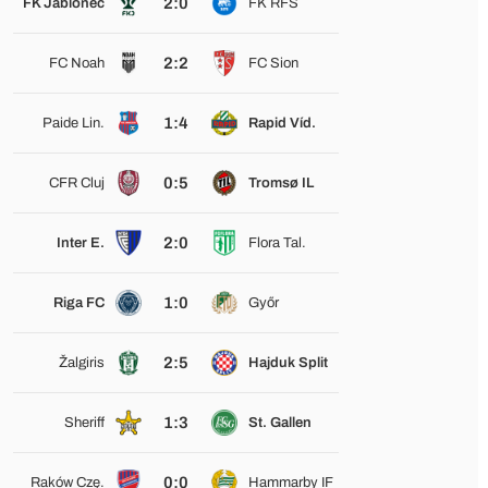
2:0
FK Jablonec
FK RFS
2:2
FC Noah
FC Sion
1:4
Paide Lin.
Rapid Víd.
0:5
CFR Cluj
Tromsø IL
2:0
Inter E.
Flora Tal.
1:0
Riga FC
Győr
2:5
Žalgiris
Hajduk Split
1:3
Sheriff
St. Gallen
0:0
Raków Czę.
Hammarby IF