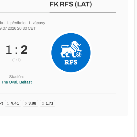
FK RFS (LAT)
la
-
1. předkolo
- 1. zápasy
9.07.2026 20:30 CET
1 :
2
(1:1)
Stadión:
The Oval, Belfast
rt
4.41
3.98
1.71
1
0
2