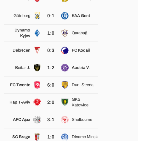
0:1
Göteborg
KAA Gent
Dynamo
1:0
Qarabağ
Kyjev
0:3
Debrecen
FC Kodaň
1:2
Beitar J.
Austria V.
6:0
FC Twente
Dun. Streda
GKS
2:0
Hap T-Aviv
Katowice
3:1
AFC Ajax
Shelbourne
1:0
SC Braga
Dinamo Minsk