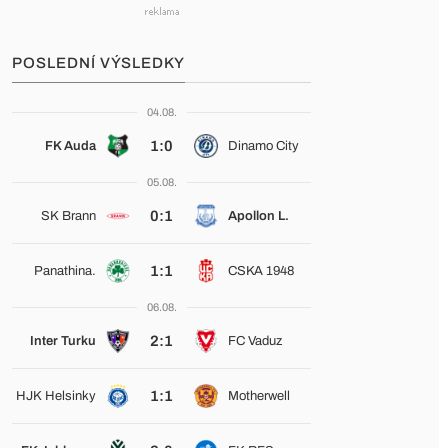
POSLEDNÍ VÝSLEDKY
04.08.
1:0
FK Auda
Dinamo City
05.08.
0:1
SK Brann
Apollon L.
1:1
Panathina.
CSKA 1948
06.08.
2:1
Inter Turku
FC Vaduz
1:1
HJK Helsinky
Motherwell