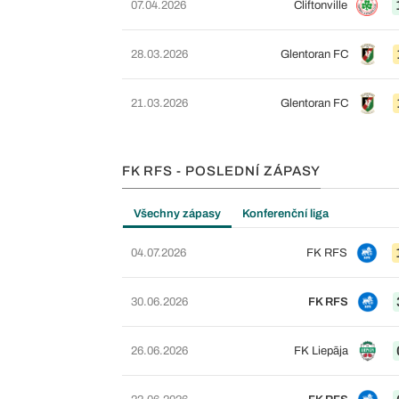
07.04.2026
Cliftonville
28.03.2026
Glentoran FC
21.03.2026
Glentoran FC
FK RFS - POSLEDNÍ ZÁPASY
Všechny zápasy
Konferenční liga
04.07.2026
FK RFS
30.06.2026
FK RFS
26.06.2026
FK Liepāja