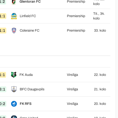
1:2
Glentoran FC
Premiership
kolo
Tit., 34.
1:1
Linfield FC
Premiership
kolo
1:1
Coleraine FC
Premiership
33. kolo
1:1
FK Auda
Virslīga
22. kolo
3:1
BFC Daugavpils
Virslīga
21. kolo
0:2
FK RFS
Virslīga
20. kolo