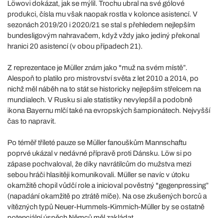
Löwovi dokázat, jak se mýlil. Trochu ubral na své gólové
produkci, čísla mu však naopak rostla v kolonce asistencí. V
sezonách 2019/20 i 2020/21 se stal s přehledem nejlepším
bundesligovým nahravačem, když vždy jako jediný překonal
hranici 20 asistencí (v obou případech 21).
Z reprezentace je Müller znám jako "muž na svém místě”.
Alespoň to platilo pro mistrovství světa z let 2010 a 2014, po
nichž měl náběh na to stát se historicky nejlepším střelcem na
mundialech. V Rusku si ale statistiky nevylepšíl a podobně
ikona Bayernu mlčí také na evropských šampionátech. Nejvyšší
čas to napravit.
Po téměř tříleté pauze se Müller fanouškům Mannschaftu
poprvé ukázal v nedávné přípravě proti Dánsku. Löw si po
zápase pochvaloval, že díky navrátilcům do mužstva mezi
sebou hráči hlasitěji komunikovali. Müller se navíc v útoku
okamžitě chopil vůdčí role a inicioval pověstný "gegenpressing”
(napadání okamžitě po ztrátě míče). Na ose zkušených borců a
vítězných typů Neuer-Hummels-Kimmich-Müller by se ostatně
potenciální úspěch Němců měl zakládat.