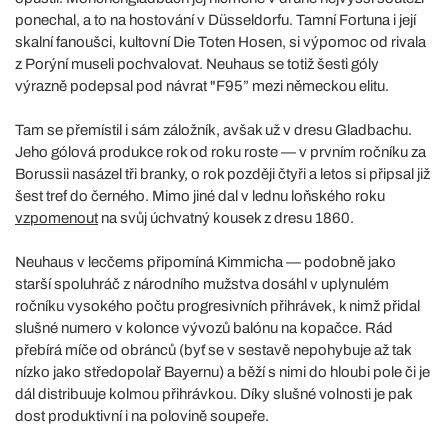
ponechal, a to na hostování v Düsseldorfu. Tamní Fortuna i její
skalní fanoušci, kultovní Die Toten Hosen, si výpomoc od rivala
z Porýní museli pochvalovat. Neuhaus se totiž šesti góly
výrazně podepsal pod návrat "F95” mezi německou elitu.
Tam se přemístil i sám záložník, avšak už v dresu Gladbachu.
Jeho gólová produkce rok od roku roste — v prvním ročníku za
Borussii nasázel tři branky, o rok později čtyři a letos si připsal již
šest tref do černého. Mimo jiné dal v lednu loňského roku
vzpomenout
na svůj úchvatný kousek z dresu 1860.
Neuhaus v lecčems připomíná Kimmicha — podobně jako
starší spoluhráč z národního mužstva dosáhl v uplynulém
ročníku vysokého počtu progresivních přihrávek, k nimž přidal
slušné numero v kolonce vývozů balónu na kopačce. Rád
přebírá míče od obránců (byť se v sestavě nepohybuje až tak
nízko jako středopolař Bayernu) a běží s nimi do hloubi pole či je
dál distribuuje kolmou přihrávkou. Díky slušné volnosti je pak
dost produktivní i na polovině soupeře.