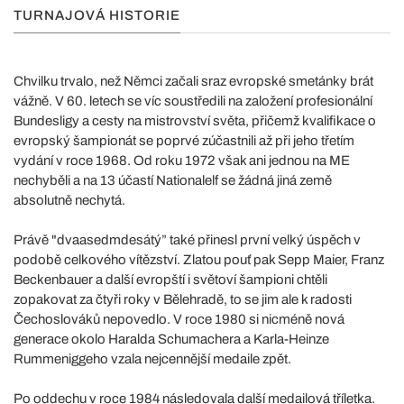
TURNAJOVÁ HISTORIE
Chvilku trvalo, než Němci začali sraz evropské smetánky brát
vážně. V 60. letech se víc soustředili na založení profesionální
Bundesligy a cesty na mistrovství světa, přičemž kvalifikace o
evropský šampionát se poprvé zúčastnili až při jeho třetím
vydání v roce 1968. Od roku 1972 však ani jednou na ME
nechyběli a na 13 účastí Nationalelf se žádná jiná země
absolutně nechytá.
Právě "dvaasedmdesátý” také přinesl první velký úspěch v
podobě celkového vítězství. Zlatou pouť pak Sepp Maier, Franz
Beckenbauer a další evropští i světoví šampioni chtěli
zopakovat za čtyři roky v Bělehradě, to se jim ale k radosti
Čechoslováků nepovedlo. V roce 1980 si nicméně nová
generace okolo Haralda Schumachera a Karla-Heinze
Rummeniggeho vzala nejcennější medaile zpět.
Po oddechu v roce 1984 následovala další medailová tříletka.