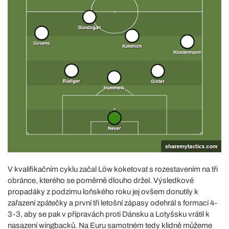
V kvalifikačním cyklu začal Löw koketovat s rozestavením na tři
obránce, kterého se poměrně dlouho držel. Výsledkové
propadáky z podzimu loňského roku jej ovšem donutily k
zařazení zpátečky a první tři letošní zápasy odehrál s formací 4-
3-3, aby se pak v přípravách proti Dánsku a Lotyšsku vrátil k
nasazení wingbacků. Na Euru samotném tedy klidně můžeme