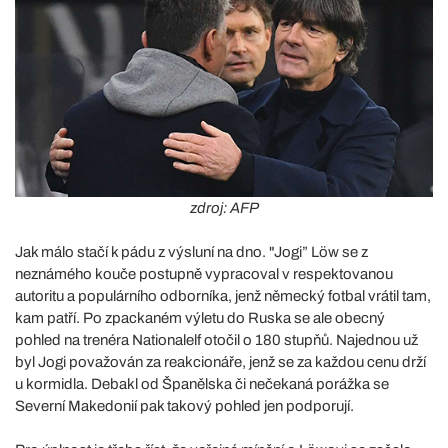
zdroj: AFP
Jak málo stačí k pádu z výsluní na dno. "Jogi” Löw se z
neznámého kouče postupně vypracoval v respektovanou
autoritu a populárního odborníka, jenž německý fotbal vrátil tam,
kam patří. Po zpackaném výletu do Ruska se ale obecný
pohled na trenéra Nationalelf otočil o 180 stupňů. Najednou už
byl Jogi považován za reakcionáře, jenž se za každou cenu drží
u kormidla. Debakl od Španělska či nečekaná porážka se
Severní Makedonií pak takový pohled jen podporují.