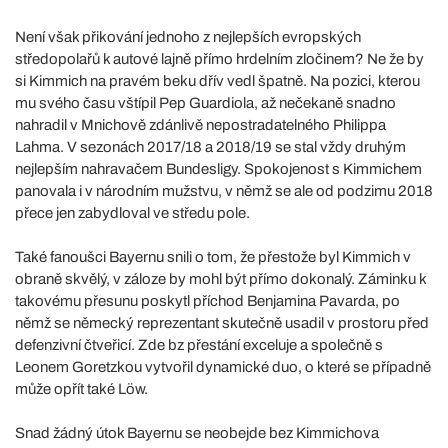
Není však přikování jednoho z nejlepších evropských
středopolařů k autové lajně přímo hrdelním zločinem? Ne že by
si Kimmich na pravém beku dřív vedl špatně. Na pozici, kterou
mu svého času vštípil Pep Guardiola, až nečekaně snadno
nahradil v Mnichově zdánlivě nepostradatelného Philippa
Lahma. V sezonách 2017/18 a 2018/19 se stal vždy druhým
nejlepším nahravačem Bundesligy. Spokojenost s Kimmichem
panovala i v národním mužstvu, v němž se ale od podzimu 2018
přece jen zabydloval ve středu pole.
Také fanoušci Bayernu snili o tom, že přestože byl Kimmich v
obraně skvělý, v záloze by mohl být přímo dokonalý. Záminku k
takovému přesunu poskytl příchod Benjamina Pavarda, po
němž se německý reprezentant skutečně usadil v prostoru před
defenzivní čtveřicí. Zde bz přestání exceluje a společně s
Leonem Goretzkou vytvořil dynamické duo, o které se případně
může opřít také Löw.
Snad žádný útok Bayernu se neobejde bez Kimmichova