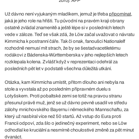
zdroj: AFP
Už dávno není vyjukaným mladíkem, jemuž je třeba
připomínat
,
jaká je jeho role na hřišti. Tu původní na pravém kraji obrany
ostatně zvládal znamenitě a ještě lépe si v posledních letech
vede v záloze. Teď se však zdá, že Löw začal uvažovat o návratu
Kimmicha k postranní čáře. Tak či onak, fanoušci Nationalelf
rozhodně nemusí mít strach, že by se šestadvacetiletému
rodákovi z Bádenska-Württemberska v jeho nejlepších letech
rozklepala kolena. Zvlášť když v reprezentaci odehrál za
posledních pět let v podstatě všechna důležitá utkání.
Otázka, kam Kimmicha umístit, přitom dlouho ani nebyla na
stole a vyvstala až po posledním přípravném duelu s
Lotyšskem. Proti pobaltské zemi se totiž na pravou stranu
přesunul právě muž, jenž se už dávno pevně usadil ve středu
zálohy mnichovského Bayernu i německého Mannschaftu, za
který už nasbíral více než 50 startů. Až vstup do Eura proti
Francii odpoví, zda šlo o jedinečný experiment, nebo se Löw
odhodlal ke kruciální a nesmírně choulostivé změně za pět minut
dvanáct.