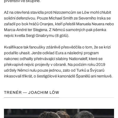
prvenství ve skupině.
Až na otevřená stavidla proti Nizozemcům se Löw mohl chlubit
solidní defenzivou. Pouze Michael Smith ze Severního Irska se
zařadil po bok hráčů Oranjes, kteří přelstili Manuela Neuera nebo
Marca-André ter Stegena. Z Němců samotných pak pšenka
nejvíc kvetla Sergi Gnabrymu (8 gólů).
Kvalifikace tak fanoušky zdánlivě přesvědčila o tom, že se krizi
podařilo uhasit. Jenže odklad Eura a následný program
nakonec odhalily přetrvávající slabiny Nationalelf, které se
překvapivě nejvíc projevily v obraně. Na podzim roku 2019
udržely Němci nulu pouze jednou, zato od Turků a Švýcarů
inkasovali třikrát, o šestigólové kanonádě Španělů ani nemluvě.
TRENÉR — JOACHIM LÖW