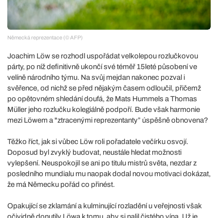
Německá reprezentace (© AFP)
Joachim Löw se rozhodl uspořádat velkolepou rozlučkovou
párty, po níž definitivně ukončí své téměř 15leté působení ve
velíně národního týmu. Na svůj mejdan nakonec pozval i
svěřence, od nichž se před nějakým časem odloučil, přičemž
po opětovném shledání doufá, že Mats Hummels a Thomas
Müller jeho rozlučku kolegiálně podpoří. Bude však harmonie
mezi Löwem a "ztracenými reprezentanty” úspěšně obnovena?
Těžko říct, jak si vůbec Löw roli pořadatele večírku osvojí.
Doposud byl zvyklý budovat, neustále hledat možnosti
vylepšení. Neuspokojil se ani po titulu mistrů světa, nezdar z
posledního mundialu mu naopak dodal novou motivaci dokázat,
že má Německu pořád co přinést.
Opakující se zklamání a kulminující rozladění u veřejnosti však
očividně donutily Löwa k tomu, aby si nalil čistého vína. Už je