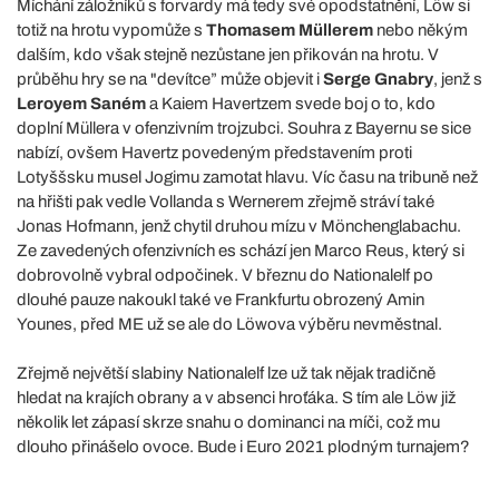
Míchání záložníků s forvardy má tedy své opodstatnění, Löw si
totiž na hrotu vypomůže s
Thomasem Müllerem
nebo někým
dalším, kdo však stejně nezůstane jen přikován na hrotu. V
průběhu hry se na "devítce” může objevit i
Serge Gnabry
, jenž s
Leroyem Saném
a Kaiem Havertzem svede boj o to, kdo
doplní Müllera v ofenzivním trojzubci. Souhra z Bayernu se sice
nabízí, ovšem Havertz povedeným představením proti
Lotyššsku musel Jogimu zamotat hlavu. Víc času na tribuně než
na hřišti pak vedle Vollanda s Wernerem zřejmě stráví také
Jonas Hofmann, jenž chytil druhou mízu v Mönchenglabachu.
Ze zavedených ofenzivních es schází jen Marco Reus, který si
dobrovolně vybral odpočinek. V březnu do Nationalelf po
dlouhé pauze nakoukl také ve Frankfurtu obrozený Amin
Younes, před ME už se ale do Löwova výběru nevměstnal.
Zřejmě největší slabiny Nationalelf lze už tak nějak tradičně
hledat na krajích obrany a v absenci hroťáka. S tím ale Löw již
několik let zápasí skrze snahu o dominanci na míči, což mu
dlouho přinášelo ovoce. Bude i Euro 2021 plodným turnajem?