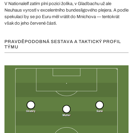
V Nationalelf zatím plní pozici žolíka, v Gladbachu už ale
Neuhaus vyrostl v excelentního bundesligového plejera. A podle
spekulací by se po Euru měl vrátit do Mnichova — tentokrát
však do jeho červené části.
PRAVDĚPODOBNÁ SESTAVA A TAKTICKÝ PROFIL
TÝMU