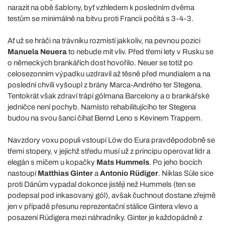
narazit na obě šablony, byť vzhledem k posledním dvěma
testům se minimálně na bitvu proti Francii počítá s 3-4-3.
Ať už se hráči na trávníku rozmístí jakkoliv, na pevnou pozici
Manuela Neuera
to nebude mít vliv. Před třemi lety v Rusku se
o německých brankářích dost hovořilo. Neuer se totiž po
celosezonním výpadku uzdravil až těsně před mundialem a na
poslední chvíli vyšoupl z brány Marca-Andrého ter Stegena.
Tentokrát však zdraví trápí gólmana Barcelony a o brankářské
jedničce není pochyb. Namísto rehabilitujícího ter Stegena
budou na svou šanci číhat Bernd Leno s Kevinem Trappem.
Navzdory voxu populi vstoupí Löw do Eura pravděpodobně se
třemi stopery, v jejichž středu musí už z principu operovat lídr a
elegán s míčem u kopačky
Mats Hummels
. Po jeho bocích
nastoupí
Matthias Ginter
a
Antonio Rüdiger
. Niklas Süle sice
proti Dánům vypadal dokonce jistěji než Hummels (ten se
podepsal pod inkasovaný gól), avšak čuchnout dostane zřejmě
jen v případě přesunu reprezentační stálice Gintera vlevo a
posazení Rüdigera mezi náhradníky. Ginter je každopádně z