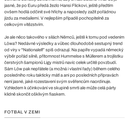
jasné, že po Euru předá žezlo Hansi Flickovi, ještě předtím
ovšem hodlá odčinit své hříchy a naposledy zažít pořádnou
jízdu za medailemi. V nejlepším případě pochopitelně za
celkovým vítězstvím.
Je ale něco takového v silách Němců, ještě k tomu pod vedením
Löwa? Nedávné výsledky a vůbec dlouhodobě sestupný trend
od víry v "Nationalelf” spíš odrazují. Na papíře vypadá německý
výběr pořád silně, přítomnost Hummelse s Müllerem a trojlístku
čerstvých šampionů Ligy mistrů navíc celek určitě povzbudí.
Sám Löw pak nepřátele (a možná i vlastní řady) během celého
posledního roku takticky mátl a ani po posledních přípravách
není jasné, jaké rozestavení svým svěřencům naordinuje.
Vzhledem k účinkování ve skupině smrti ale může celá párty
klidně skončit ošklivým fiaskem.
FOTBAL V ZEMI