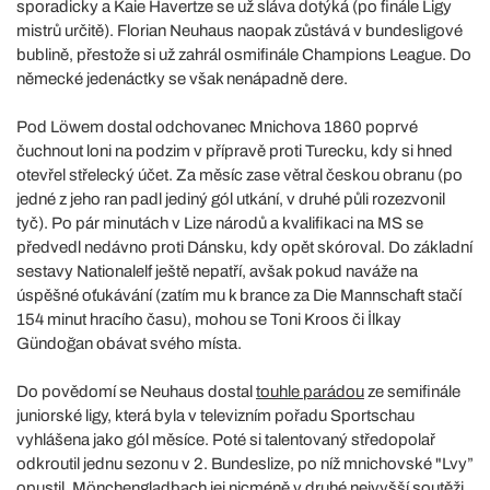
sporadicky a Kaie Havertze se už sláva dotýká (po finále Ligy
mistrů určitě). Florian Neuhaus naopak zůstává v bundesligové
bublině, přestože si už zahrál osmifinále Champions League. Do
německé jedenáctky se však nenápadně dere.
Pod Löwem dostal odchovanec Mnichova 1860 poprvé
čuchnout loni na podzim v přípravě proti Turecku, kdy si hned
otevřel střelecký účet. Za měsíc zase větral českou obranu (po
jedné z jeho ran padl jediný gól utkání, v druhé půli rozezvonil
tyč). Po pár minutách v Lize národů a kvalifikaci na MS se
předvedl nedávno proti Dánsku, kdy opět skóroval. Do základní
sestavy Nationalelf ještě nepatří, avšak pokud naváže na
úspěšné oťukávání (zatím mu k brance za Die Mannschaft stačí
154 minut hracího času), mohou se Toni Kroos či İlkay
Gündoğan obávat svého místa.
Do povědomí se Neuhaus dostal
touhle parádou
ze semifinále
juniorské ligy, která byla v televizním pořadu Sportschau
vyhlášena jako gól měsíce. Poté si talentovaný středopolař
odkroutil jednu sezonu v 2. Bundeslize, po níž mnichovské "Lvy”
opustil. Mönchengladbach jej nicméně v druhé nejvyšší soutěži