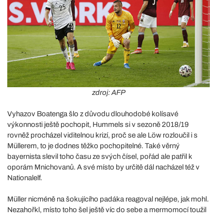
zdroj: AFP
Vyhazov Boatenga šlo z důvodu dlouhodobé kolísavé
výkonnosti ještě pochopit, Hummels si v sezoně 2018/19
rovněž procházel viditelnou krizí, proč se ale Löw rozloučil i s
Müllerem, to je dodnes těžko pochopitelné. Také věrný
bayernista slevil toho času ze svých čísel, pořád ale patřil k
oporám Mnichovanů. A své místo by určitě dál nacházel též v
Nationalelf.
Müller nicméně na šokujícího padáka reagoval nejlépe, jak mohl.
Nezahořkl, místo toho šel ještě víc do sebe a mermomocí toužil