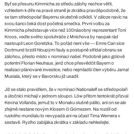
Byť se přesunu Kimmicha ze středu zálohy nechce věřit,
vzhledem k díře na pravé straně je zkrátka pravděpodobně, že
se tam středopolař Bayernu skutečně odklidí. V záloze navíc na
svou šanci čeká dost početná smečka. První volbu za
Kimmicha představuje více než 100násobný reprezentant Toni
Kroos, vedle svého spoluhráče z Mnichova by naopak rád
nastoupil Leon Goretzka. To pořád není vše — Emre Can sice
Dortmund brzdil hloupými fauly a postupně střídal obranu se
zálohou, přesto místo v nominaci našel. Podobně jako gólově
potentní Florian Neuhaus, jenž chce přesvědčit Bayern o
realizaci plánované investice, nebo nejmladší člen výběru Jamal
Musiala, který se v Bavorsku již usadil.
Již se stalo pravidlem, že v nominaci Nationalelf se středopolaři
a útočníci míchají v jednom sloupci. Löw přitom tentokrát přizval
Kevina Vollanda, jemuž to v Monaku slušně pálilo, ani on se ale
zřejmě nestane novým Klosem či Gómezem. Na rozdíl od
ruského mundialu to nevypadá ani na účast Tima Wernera v
sestavě. Ryzího zabijáka zkrátka v základu nehledejte.