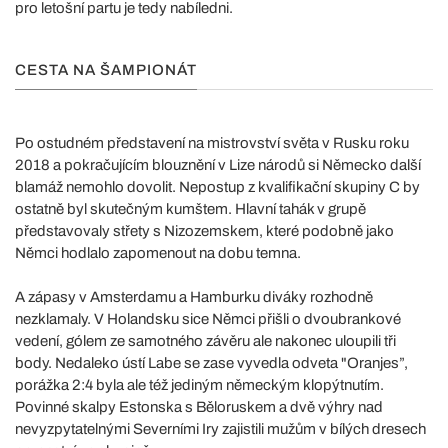
pro letošní partu je tedy nabíledni.
CESTA NA ŠAMPIONÁT
Po ostudném představení na mistrovství světa v Rusku roku
2018 a pokračujícím blouznění v Lize národů si Německo další
blamáž nemohlo dovolit. Nepostup z kvalifikační skupiny C by
ostatně byl skutečným kumštem. Hlavní tahák v grupě
představovaly střety s Nizozemskem, které podobně jako
Němci hodlalo zapomenout na dobu temna.
A zápasy v Amsterdamu a Hamburku diváky rozhodně
nezklamaly. V Holandsku sice Němci přišli o dvoubrankové
vedení, gólem ze samotného závěru ale nakonec uloupili tři
body. Nedaleko ústí Labe se zase vyvedla odveta "Oranjes”,
porážka 2:4 byla ale též jediným německým klopýtnutím.
Povinné skalpy Estonska s Běloruskem a dvě výhry nad
nevyzpytatelnými Severními Iry zajistili mužům v bílých dresech