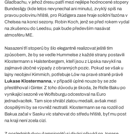
Gladbachu, v jehož dresu patří mezi nejlépe hodnocené stopery
Bundesligy (kde letos nevynechal ani minutu), zvyklý spíš na
pravou polovinu hřiště, pro Rüdigera zase hraje solidní fazóna v
Chelsea na konci sezony. Robin Koch, jenž se před rokem vydal
na zkušenou do Leedsu, pak bude především nasávat
atmosféru ME.
Nasazení tří stoperů by šlo elegantně realizovat ještě tím
způsobem, že by se vedle Hummelse z každé strany postavili
Klostermann s Halstenbergem, kteří jsou z Lipska navyklí na
zajímavé útočné výpady z obranných pozic. Pokud se však u
lajny neobjeví Kimmich, potřebuje Löw na pravé straně právě
Lukase Klostermanna
, v případě úplné nouze by se zde
přestěhoval i Ginter. Z toho důvodu je škoda, že Ridle Baku po
vynikající sezoně ve Wolfsburgu odcestoval na Euro
jednadvacítek. Tam sice shrábl zlatou medaili, avšak mezi
dospělými by se rovněž neztratil. Klostermann se na rozdíl od
Bakua začal v Sasku víc stahovat do středu hřiště, byť mu post
na kraji není zcela cizí.
Z posledních dvou šampionátů si diváci přivykli na Jonase