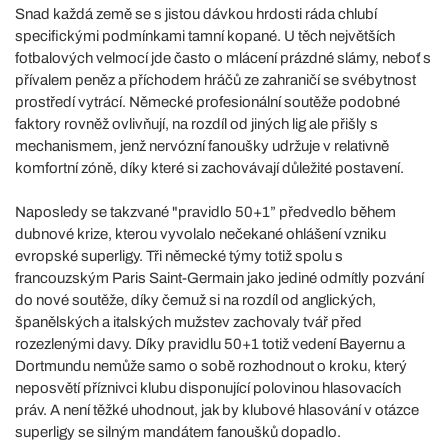
Snad každá země se s jistou dávkou hrdosti ráda chlubí
specifickými podmínkami tamní kopané. U těch největších
fotbalových velmocí jde často o mlácení prázdné slámy, neboť s
přívalem peněz a příchodem hráčů ze zahraničí se svébytnost
prostředí vytrácí. Německé profesionální soutěže podobné
faktory rovněž ovlivňují, na rozdíl od jiných lig ale přišly s
mechanismem, jenž nervózní fanoušky udržuje v relativně
komfortní zóně, díky které si zachovávají důležité postavení.
Naposledy se takzvané "pravidlo 50+1” předvedlo během
dubnové krize, kterou vyvolalo nečekané ohlášení vzniku
evropské superligy. Tři německé týmy totiž spolu s
francouzským Paris Saint-Germain jako jediné odmítly pozvání
do nové soutěže, díky čemuž si na rozdíl od anglických,
španělských a italských mužstev zachovaly tvář před
rozezlenými davy. Díky pravidlu 50+1 totiž vedení Bayernu a
Dortmundu nemůže samo o sobě rozhodnout o kroku, který
neposvětí příznivci klubu disponující polovinou hlasovacích
práv. A není těžké uhodnout, jak by klubové hlasování v otázce
superligy se silným mandátem fanoušků dopadlo.