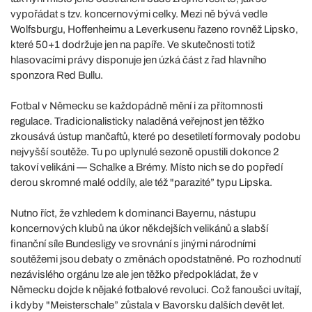
vypořádat s tzv. koncernovými celky. Mezi ně bývá vedle
Wolfsburgu, Hoffenheimu a Leverkusenu řazeno rovněž Lipsko,
které 50+1 dodržuje jen na papíře. Ve skutečnosti totiž
hlasovacími právy disponuje jen úzká část z řad hlavního
sponzora Red Bullu.
Fotbal v Německu se každopádně mění i za přítomnosti
regulace. Tradicionalisticky naladěná veřejnost jen těžko
zkousává ústup mančaftů, které po desetiletí formovaly podobu
nejvyšší soutěže. Tu po uplynulé sezoně opustili dokonce 2
takoví velikáni — Schalke a Brémy. Místo nich se do popředí
derou skromné malé oddíly, ale též "parazité” typu Lipska.
Nutno říct, že vzhledem k dominanci Bayernu, nástupu
koncernových klubů na úkor někdejších velikánů a slabší
finanční síle Bundesligy ve srovnání s jinými národními
soutěžemi jsou debaty o změnách opodstatněné. Po rozhodnutí
nezávislého orgánu lze ale jen těžko předpokládat, že v
Německu dojde k nějaké fotbalové revoluci. Což fanoušci uvítají,
i kdyby "Meisterschale” zůstala v Bavorsku dalších devět let.