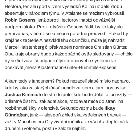
Hectora, ten ale i pod vlivem výsledků Kolína už delší dobu
absentuje v národním týmu. V Atalantě se mezitím vybrousil
Robin Gosens
, jenž oproti Hectorovi nabízí odvážnější
podporu útoku. Proti Lotyšsku Gosens řádil, byl to taky ale
první zápas, v němž se konečně pořádně předvedl. Pokud by
krajánek ze Serie A nezvládl tíhu okamžiku, může jej nahradit
Marcel Halstenberg či překvapení nominace Christian Günter.
Oba kraje obrany budou každopádně ostře sledovány — chtělo
by se říct zase. V případě čtyřobráncového systému lze
očekávat jména Klostermann-Ginter-Hummels-Gosens.
A kam tedy s tahounem? Pokud nezacelí slabé místo napravo,
kde by jako za starých časů pendloval sem a tam, postaví se
Joshua Kimmich
do středu pole, kde bude dělat to, co vždy —
brilantně číst hru, zakládat akce, rozdávat míče do stran i na
rozběhnuté šiky v ofenzivě. Sekundovat mu bude
İlkay
Gündoğan
, jenž — alespoň z hlediska vstřelených branek —
zažil v Manchesteru City životní ročník a ze všech adeptů má k
druhému volnému postu v záloze nejblíž.