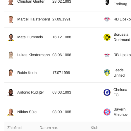
Christian Günter
28.02.1993
Freiburg
Marcel Halstenberg
27.09.1991
RB Lipsko
Borussia
Mats Hummels
16.12.1988
Dortmund
Lukas Klostermann
03.06.1996
RB Lipsko
Leeds
Robin Koch
17.07.1996
United
Chelsea
Antonio Rüdiger
03.03.1993
FC
Bayern
Niklas Süle
03.09.1995
Mnichov
Záložníci
Datum nar.
Klub