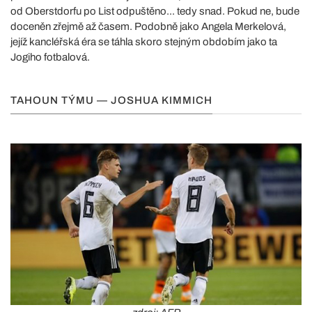
od Oberstdorfu po List odpuštěno... tedy snad. Pokud ne, bude
doceněn zřejmě až časem. Podobně jako Angela Merkelová,
jejíž kancléřská éra se táhla skoro stejným obdobím jako ta
Jogiho fotbalová.
TAHOUN TÝMU — JOSHUA KIMMICH