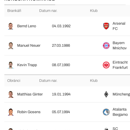
Brankáři
Datum nar.
Klub
Arsenal
Bernd Leno
04.03.1992
FC
Bayern
Manuel Neuer
27.03.1986
Mnichov
Eintracht
Kevin Trapp
08.07.1990
Frankfurt
Obránci
Datum nar.
Klub
Matthias Ginter
19.01.1994
Möncheng
Atalanta
Robin Gosens
05.07.1994
Bergamo
SC