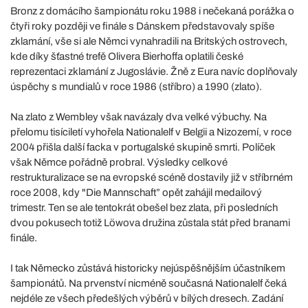
Bronz z domácího šampionátu roku 1988 i nečekaná porážka o
čtyři roky později ve finále s Dánskem představovaly spíše
zklamání, vše si ale Němci vynahradili na Britských ostrovech,
kde díky šťastné trefě Olivera Bierhoffa oplatili české
reprezentaci zklamání z Jugoslávie. Žně z Eura navíc doplňovaly
úspěchy s mundialů v roce 1986 (stříbro) a 1990 (zlato).
Na zlato z Wembley však navázaly dva velké výbuchy. Na
přelomu tisíciletí vyhořela Nationalelf v Belgii a Nizozemí, v roce
2004 přišla další facka v portugalské skupině smrti. Políček
však Němce pořádně probral. Výsledky celkové
restrukturalizace se na evropské scéně dostavily již v stříbrném
roce 2008, kdy "Die Mannschaft” opět zahájil medailový
trimestr. Ten se ale tentokrát obešel bez zlata, při posledních
dvou pokusech totiž Löwova družina zůstala stát před branami
finále.
I tak Německo zůstává historicky nejúspěšnějším účastníkem
šampionátů. Na prvenství nicméně současná Nationalelf čeká
nejdéle ze všech předešlých výběrů v bílých dresech. Zadání