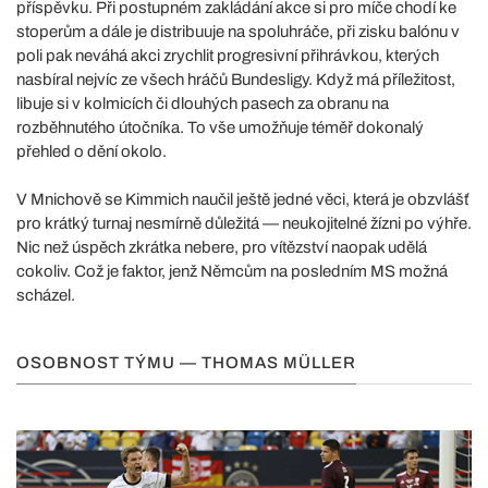
příspěvku. Při postupném zakládání akce si pro míče chodí ke
stoperům a dále je distribuuje na spoluhráče, při zisku balónu v
poli pak neváhá akci zrychlit progresivní přihrávkou, kterých
nasbíral nejvíc ze všech hráčů Bundesligy. Když má příležitost,
libuje si v kolmicích či dlouhých pasech za obranu na
rozběhnutého útočníka. To vše umožňuje téměř dokonalý
přehled o dění okolo.
V Mnichově se Kimmich naučil ještě jedné věci, která je obzvlášť
pro krátký turnaj nesmírně důležitá — neukojitelné žízni po výhře.
Nic než úspěch zkrátka nebere, pro vítězství naopak udělá
cokoliv. Což je faktor, jenž Němcům na posledním MS možná
scházel.
OSOBNOST TÝMU — THOMAS MÜLLER