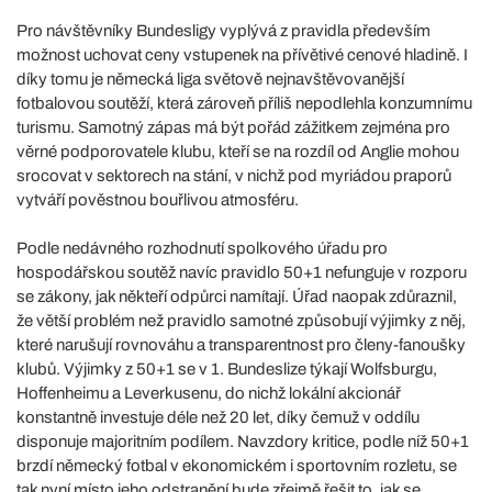
Pro návštěvníky Bundesligy vyplývá z pravidla především
možnost uchovat ceny vstupenek na přívětivé cenové hladině. I
díky tomu je německá liga světově nejnavštěvovanější
fotbalovou soutěží, která zároveň příliš nepodlehla konzumnímu
turismu. Samotný zápas má být pořád zážitkem zejména pro
věrné podporovatele klubu, kteří se na rozdíl od Anglie mohou
srocovat v sektorech na stání, v nichž pod myriádou praporů
vytváří pověstnou bouřlivou atmosféru.
Podle nedávného rozhodnutí spolkového úřadu pro
hospodářskou soutěž navíc pravidlo 50+1 nefunguje v rozporu
se zákony, jak někteří odpůrci namítají. Úřad naopak zdůraznil,
že větší problém než pravidlo samotné způsobují výjimky z něj,
které narušují rovnováhu a transparentnost pro členy-fanoušky
klubů. Výjimky z 50+1 se v 1. Bundeslize týkají Wolfsburgu,
Hoffenheimu a Leverkusenu, do nichž lokální akcionář
konstantně investuje déle než 20 let, díky čemuž v oddílu
disponuje majoritním podílem. Navzdory kritice, podle níž 50+1
brzdí německý fotbal v ekonomickém i sportovním rozletu, se
tak nyní místo jeho odstranění bude zřejmě řešit to, jak se