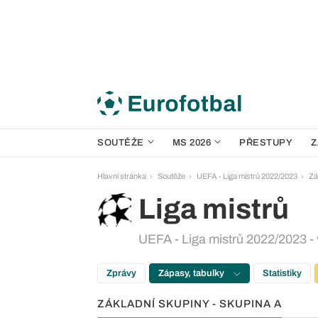
SOUTĚŽE
MS 2026
PŘESTUPY
Z
Hlavní stránka
Soutěže
UEFA - Liga mistrů 2022/2023
Zá
Liga mistrů
UEFA - Liga mistrů 2022/2023 - 
Zprávy
Zápasy, tabulky
Statistiky
ZÁKLADNÍ SKUPINY - SKUPINA A