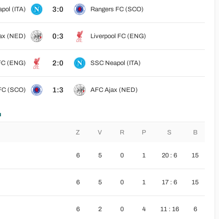
3:0
pol (ITA)
Rangers FC (SCO)
0:3
ax (NED)
Liverpool FC (ENG)
2:0
 FC (ENG)
SSC Neapol (ITA)
1:3
FC (SCO)
AFC Ajax (NED)
u
Z
V
R
P
S
B
6
5
0
1
20 : 6
15
6
5
0
1
17 : 6
15
6
2
0
4
11 : 16
6