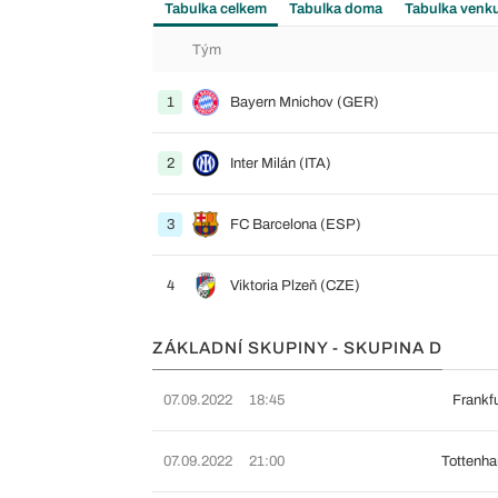
Tabulka celkem
Tabulka doma
Tabulka venk
Tým
1
Bayern Mnichov (GER)
2
Inter Milán (ITA)
3
FC Barcelona (ESP)
4
Viktoria Plzeň (CZE)
ZÁKLADNÍ SKUPINY - SKUPINA D
07.09.2022
18:45
Frankf
07.09.2022
21:00
Tottenh