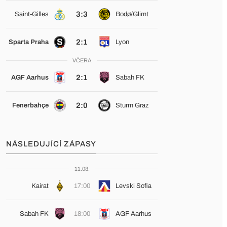
3:3
Saint-Gilles
Bodø/Glimt
2:1
Sparta Praha
Lyon
VČERA
2:1
AGF Aarhus
Sabah FK
2:0
Fenerbahçe
Sturm Graz
NÁSLEDUJÍCÍ ZÁPASY
11.08.
Kairat
17:00
Levski Sofia
Sabah FK
18:00
AGF Aarhus