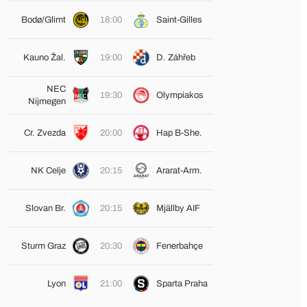
Bodø/Glimt
18:00
Saint-Gilles
Kauno Žal.
19:00
D. Záhřeb
NEC
19:30
Olympiakos
Nijmegen
Cr. Zvezda
20:00
Hap B-She.
NK Celje
20:15
Ararat-Arm.
Slovan Br.
20:15
Mjällby AIF
Sturm Graz
20:30
Fenerbahçe
Lyon
21:00
Sparta Praha