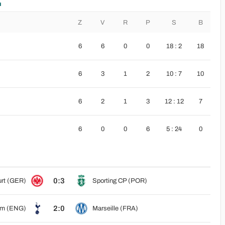
u
Z
V
R
P
S
B
6
6
0
0
18 : 2
18
6
3
1
2
10 : 7
10
6
2
1
3
12 : 12
7
6
0
0
6
5 : 24
0
0:3
urt (GER)
Sporting CP (POR)
2:0
am (ENG)
Marseille (FRA)