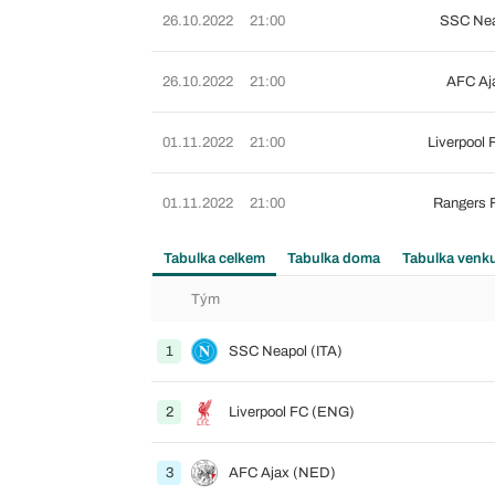
26.10.2022
21:00
SSC Nea
26.10.2022
21:00
AFC Aj
01.11.2022
21:00
Liverpool
01.11.2022
21:00
Rangers 
Tabulka celkem
Tabulka doma
Tabulka venk
Tým
1
SSC Neapol (ITA)
2
Liverpool FC (ENG)
3
AFC Ajax (NED)