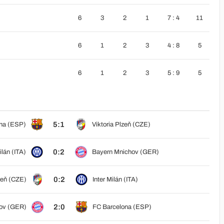
6
3
2
1
7 : 4
11
6
1
2
3
4 : 8
5
6
1
2
3
5 : 9
5
5:1
na (ESP)
Viktoria Plzeň (CZE)
0:2
ilán (ITA)
Bayern Mnichov (GER)
0:2
zeň (CZE)
Inter Milán (ITA)
2:0
ov (GER)
FC Barcelona (ESP)