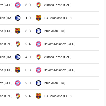
5:0
ov (GER)
Viktoria Plzeň (CZE)
1:0
ilán (ITA)
FC Barcelona (ESP)
3:3
ona (ESP)
Inter Milán (ITA)
2:4
zeň (CZE)
Bayern Mnichov (GER)
4:0
ilán (ITA)
Viktoria Plzeň (CZE)
0:3
ona (ESP)
Bayern Mnichov (GER)
2:0
ov (GER)
Inter Milán (ITA)
2:4
zeň (CZE)
FC Barcelona (ESP)