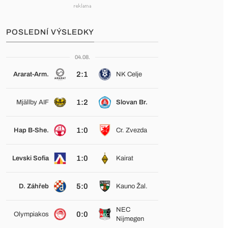
POSLEDNÍ VÝSLEDKY
04.08.
2:1
Ararat-Arm.
NK Celje
1:2
Mjällby AIF
Slovan Br.
1:0
Hap B-She.
Cr. Zvezda
1:0
Levski Sofia
Kairat
5:0
D. Záhřeb
Kauno Žal.
NEC
0:0
Olympiakos
Nijmegen