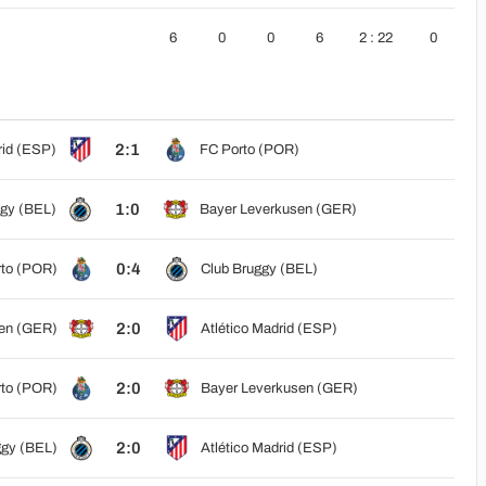
6
0
0
6
2 : 22
0
2:1
rid (ESP)
FC Porto (POR)
1:0
ggy (BEL)
Bayer Leverkusen (GER)
0:4
to (POR)
Club Bruggy (BEL)
2:0
en (GER)
Atlético Madrid (ESP)
2:0
to (POR)
Bayer Leverkusen (GER)
2:0
ggy (BEL)
Atlético Madrid (ESP)