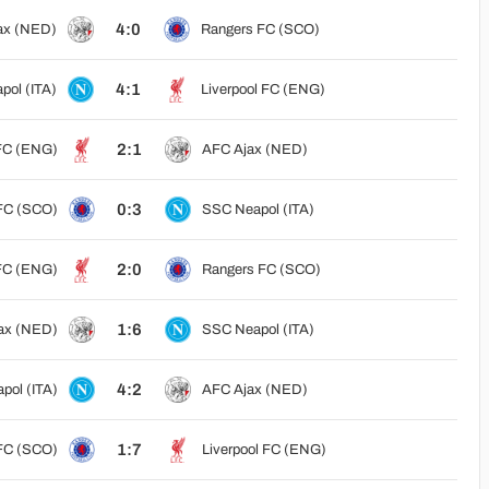
4:0
ax (NED)
Rangers FC (SCO)
4:1
ol (ITA)
Liverpool FC (ENG)
2:1
 FC (ENG)
AFC Ajax (NED)
0:3
FC (SCO)
SSC Neapol (ITA)
2:0
 FC (ENG)
Rangers FC (SCO)
1:6
ax (NED)
SSC Neapol (ITA)
4:2
pol (ITA)
AFC Ajax (NED)
1:7
FC (SCO)
Liverpool FC (ENG)