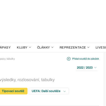
ÁPASY
KLUBY
ČLÁNKY
REPREZENTACE
LIVES
pasy, tabulky
Přidat soutěž do záložek
2022 / 2023
výsledky, rozlosování, tabulky
Tipovací soutěž
UEFA: Další soutěže