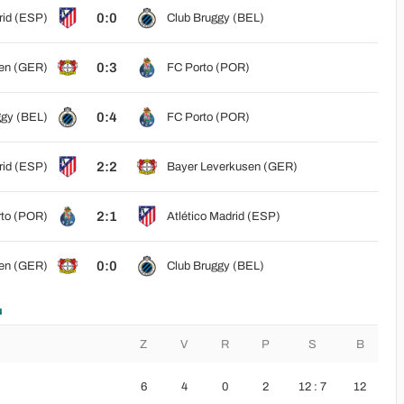
0:0
rid (ESP)
Club Bruggy (BEL)
0:3
en (GER)
FC Porto (POR)
0:4
ggy (BEL)
FC Porto (POR)
2:2
rid (ESP)
Bayer Leverkusen (GER)
2:1
to (POR)
Atlético Madrid (ESP)
0:0
en (GER)
Club Bruggy (BEL)
u
Z
V
R
P
S
B
6
4
0
2
12 : 7
12