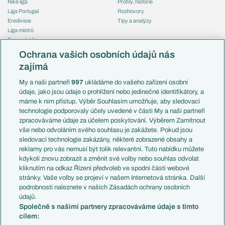
Niké liga
Profily, historie
Liga Portugal
Rozhovory
Eredivisie
Tipy a analýzy
Liga mistrů
Evropská liga
Reprezentace
Konferenční liga
Česko
Ochrana vašich osobních údajů nás
Mistrovství světa
Slovensko
zajímá
Liga národů
Anglie
Francie
My a naši partneři
997
ukládáme do vašeho zařízení osobní
Témata
Itálie
údaje, jako jsou údaje o prohlížení nebo jedinečné identifikátory, a
Představení týmů MS
Německo
máme k nim přístup. Výběr Souhlasím umožňuje, aby sledovací
EuroSkauting
Španělsko
technologie podporovaly účely uvedené v části My a naši partneři
PL v kostce
Argentina
zpracováváme údaje za účelem poskytování. Výběrem Zamítnout
Evropské koeficienty
Brazílie
vše nebo odvoláním svého souhlasu je zakážete. Pokud jsou
Přestupy
sledovací technologie zakázány, některé zobrazené obsahy a
Přestupové spekulace
reklamy pro vás nemusí být tolik relevantní. Tuto nabídku můžete
Přestupy
Zranění
kdykoli znovu zobrazit a změnit své volby nebo souhlas odvolat
Zápasy
kliknutím na odkaz Řízení předvoleb ve spodní části webové
Livescore
stránky. Vaše volby se projeví v našem Internetová stránka. Další
Kluby
Tipovací soutěž
podrobnosti naleznete v našich Zásadách ochrany osobních
Arsenal FC
Fotbal TV
údajů.
Chelsea FC
Společně s našimi partnery zpracováváme údaje s tímto
Manchester United
cílem:
AC Milán