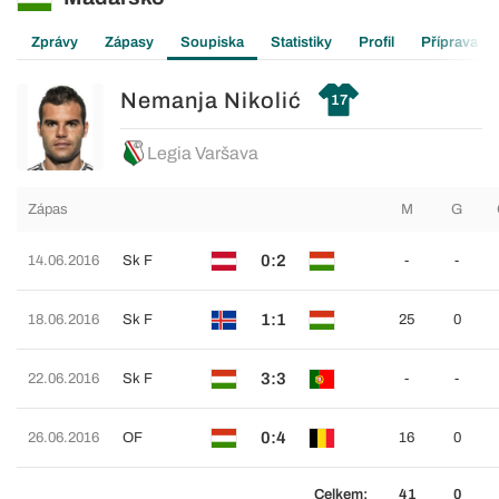
Zprávy
Zápasy
Soupiska
Statistiky
Profil
Příprava
Nemanja Nikolić
17
Legia Varšava
Zápas
M
G
0:2
14.06.2016
Sk F
-
-
1:1
18.06.2016
Sk F
25
0
3:3
22.06.2016
Sk F
-
-
0:4
26.06.2016
OF
16
0
Celkem:
41
0