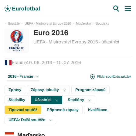
Soutěže
UEFA - Mistrovství Evropy 2016
Maďarsko
Soupiska
Euro 2016
UEFA - Mistrovství Evropy 2016 - účastníci
Francie
10. 06. 2016 – 10. 07. 2016
2016 - Francie
Přidat soutěž do záložek
Zprávy
Zápasy, tabulky
Program zápasů
Statistiky
Účastníci
Stadióny
Tipovací soutěž
Přípravné zápasy
Kvalifikace
UEFA: Další soutěže
Maďarsko