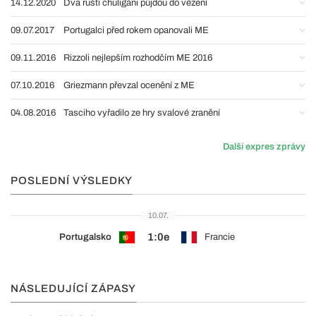
14.12.2020
Dva ruští chuligáni půjdou do vězení
09.07.2017
Portugalci před rokem opanovali ME
09.11.2016
Rizzoli nejlepším rozhodčím ME 2016
07.10.2016
Griezmann převzal ocenění z ME
04.08.2016
Tasciho vyřadilo ze hry svalové zranění
Další expres zprávy
POSLEDNÍ VÝSLEDKY
10.07.
1:0e
Portugalsko
Francie
NÁSLEDUJÍCÍ ZÁPASY