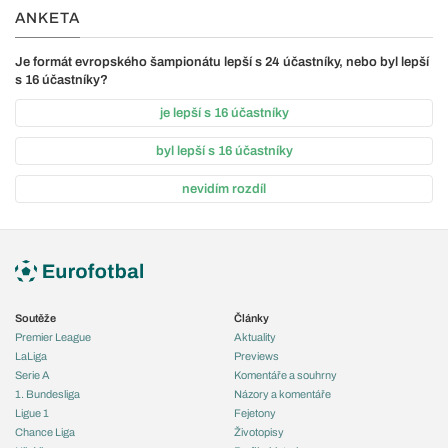
ANKETA
Je formát evropského šampionátu lepší s 24 účastníky, nebo byl lepší
s 16 účastníky?
je lepší s 16 účastníky
byl lepší s 16 účastníky
nevidím rozdíl
Soutěže
Články
Premier League
Aktuality
LaLiga
Previews
Serie A
Komentáře a souhrny
1. Bundesliga
Názory a komentáře
Ligue 1
Fejetony
Chance Liga
Životopisy