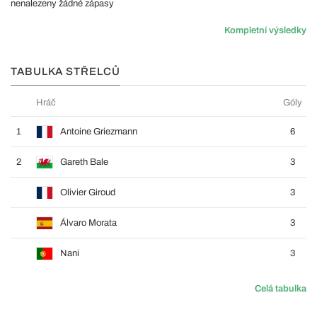
nenalezeny žádné zápasy
Kompletní výsledky
TABULKA STŘELCŮ
Hráč
Góly
1
Antoine Griezmann
6
2
Gareth Bale
3
Olivier Giroud
3
Álvaro Morata
3
Nani
3
Celá tabulka