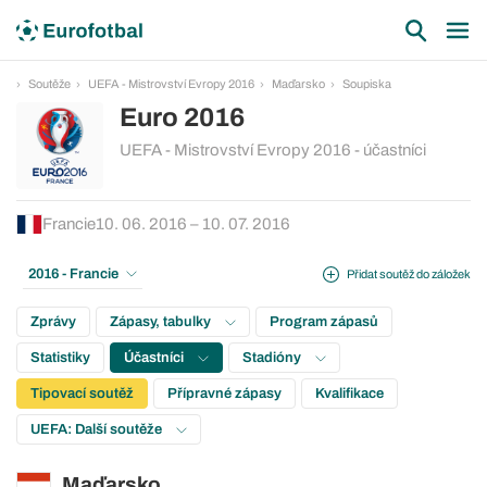
Soutěže
UEFA - Mistrovství Evropy 2016
Maďarsko
Soupiska
Euro 2016
UEFA - Mistrovství Evropy 2016 - účastníci
Francie
10. 06. 2016 – 10. 07. 2016
2016 - Francie
Přidat soutěž do záložek
Zprávy
Zápasy, tabulky
Program zápasů
Statistiky
Účastníci
Stadióny
Tipovací soutěž
Přípravné zápasy
Kvalifikace
UEFA: Další soutěže
Maďarsko