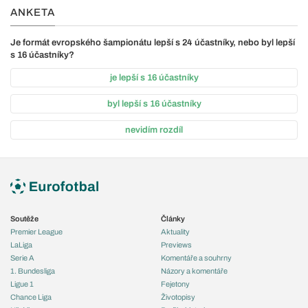
ANKETA
Je formát evropského šampionátu lepší s 24 účastníky, nebo byl lepší
s 16 účastníky?
je lepší s 16 účastníky
byl lepší s 16 účastníky
nevidím rozdíl
Soutěže
Články
Premier League
Aktuality
LaLiga
Previews
Serie A
Komentáře a souhrny
1. Bundesliga
Názory a komentáře
Ligue 1
Fejetony
Chance Liga
Životopisy