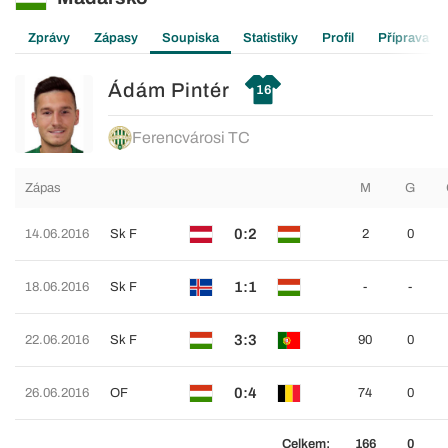
Zprávy
Zápasy
Soupiska
Statistiky
Profil
Příprava
Ádám Pintér
16
Ferencvárosi TC
Zápas
M
G
0:2
14.06.2016
Sk F
2
0
1:1
18.06.2016
Sk F
-
-
3:3
22.06.2016
Sk F
90
0
0:4
26.06.2016
OF
74
0
Celkem:
166
0