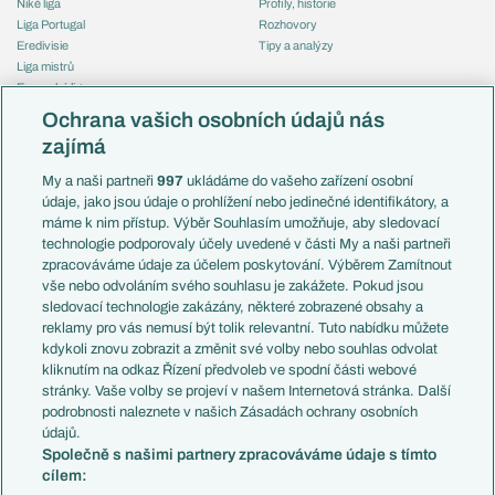
Niké liga
Profily, historie
Liga Portugal
Rozhovory
Eredivisie
Tipy a analýzy
Liga mistrů
Evropská liga
Reprezentace
Konferenční liga
Česko
Ochrana vašich osobních údajů nás
Mistrovství světa
Slovensko
zajímá
Liga národů
Anglie
Francie
My a naši partneři
997
ukládáme do vašeho zařízení osobní
Témata
Itálie
údaje, jako jsou údaje o prohlížení nebo jedinečné identifikátory, a
Představení týmů MS
Německo
máme k nim přístup. Výběr Souhlasím umožňuje, aby sledovací
EuroSkauting
Španělsko
technologie podporovaly účely uvedené v části My a naši partneři
PL v kostce
Argentina
zpracováváme údaje za účelem poskytování. Výběrem Zamítnout
Evropské koeficienty
Brazílie
vše nebo odvoláním svého souhlasu je zakážete. Pokud jsou
Přestupy
sledovací technologie zakázány, některé zobrazené obsahy a
Přestupové spekulace
reklamy pro vás nemusí být tolik relevantní. Tuto nabídku můžete
Přestupy
Zranění
kdykoli znovu zobrazit a změnit své volby nebo souhlas odvolat
Zápasy
kliknutím na odkaz Řízení předvoleb ve spodní části webové
Livescore
stránky. Vaše volby se projeví v našem Internetová stránka. Další
Kluby
Tipovací soutěž
podrobnosti naleznete v našich Zásadách ochrany osobních
Arsenal FC
Fotbal TV
údajů.
Chelsea FC
Společně s našimi partnery zpracováváme údaje s tímto
Manchester United
cílem:
AC Milán