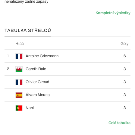
nenalezeny žádné zápasy
Kompletní výsledky
TABULKA STŘELCŮ
Hráč
Góly
1
Antoine Griezmann
6
2
Gareth Bale
3
Olivier Giroud
3
Álvaro Morata
3
Nani
3
Celá tabulka