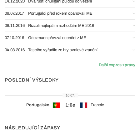
14.12.2020
Dva ruští chuligáni půjdou do vězení
09.07.2017
Portugalci před rokem opanovali ME
09.11.2016
Rizzoli nejlepším rozhodčím ME 2016
07.10.2016
Griezmann převzal ocenění z ME
04.08.2016
Tasciho vyřadilo ze hry svalové zranění
Další expres zprávy
POSLEDNÍ VÝSLEDKY
10.07.
1:0e
Portugalsko
Francie
NÁSLEDUJÍCÍ ZÁPASY