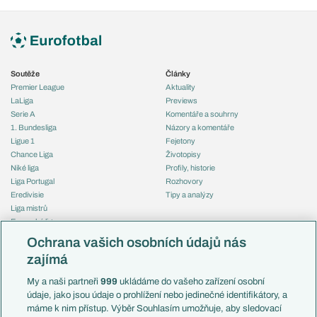
Soutěže
Články
Premier League
Aktuality
LaLiga
Previews
Serie A
Komentáře a souhrny
1. Bundesliga
Názory a komentáře
Ligue 1
Fejetony
Chance Liga
Životopisy
Niké liga
Profily, historie
Liga Portugal
Rozhovory
Eredivisie
Tipy a analýzy
Liga mistrů
Evropská liga
Reprezentace
Konferenční liga
Česko
Ochrana vašich osobních údajů nás
Mistrovství světa
Slovensko
zajímá
Liga národů
Anglie
Francie
My a naši partneři
999
ukládáme do vašeho zařízení osobní
Témata
Itálie
údaje, jako jsou údaje o prohlížení nebo jedinečné identifikátory, a
Představení týmů MS
Německo
máme k nim přístup. Výběr Souhlasím umožňuje, aby sledovací