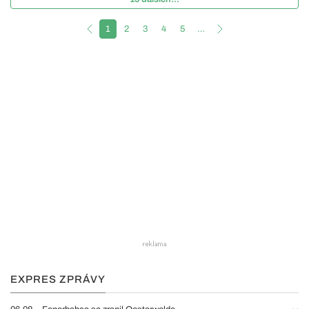
1
2
3
4
5
…
EXPRES ZPRÁVY