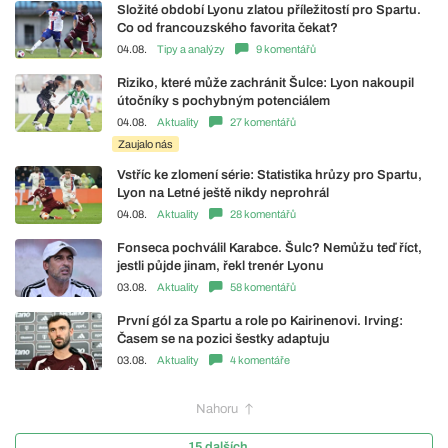
Složité období Lyonu zlatou příležitostí pro Spartu.
Co od francouzského favorita čekat?
04.08.
Tipy a analýzy
9 komentářů
Riziko, které může zachránit Šulce: Lyon nakoupil
útočníky s pochybným potenciálem
04.08.
Aktuality
27 komentářů
Zaujalo nás
Vstříc ke zlomení série: Statistika hrůzy pro Spartu,
Lyon na Letné ještě nikdy neprohrál
04.08.
Aktuality
28 komentářů
Fonseca pochválil Karabce. Šulc? Nemůžu teď říct,
jestli půjde jinam, řekl trenér Lyonu
03.08.
Aktuality
58 komentářů
První gól za Spartu a role po Kairinenovi. Irving:
Časem se na pozici šestky adaptuju
03.08.
Aktuality
4 komentáře
Nahoru
15 dalších...