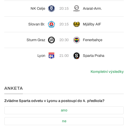
NK Celje
20:15
Ararat-Arm.
Slovan Br.
20:15
Mjällby AIF
Sturm Graz
20:30
Fenerbahçe
Lyon
21:00
Sparta Praha
Kompletní výsledky
ANKETA
Zvládne Sparta odvetu v Lyonu a postoupí do 4. předkola?
ano
ne