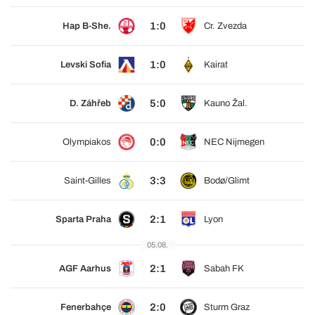
1:0
Hap B-She.
Cr. Zvezda
1:0
Levski Sofia
Kairat
5:0
D. Záhřeb
Kauno Žal.
0:0
Olympiakos
NEC Nijmegen
3:3
Saint-Gilles
Bodø/Glimt
2:1
Sparta Praha
Lyon
05.08.
2:1
AGF Aarhus
Sabah FK
2:0
Fenerbahçe
Sturm Graz