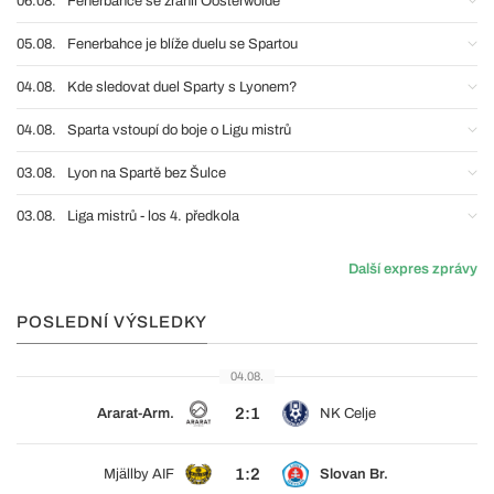
06.08.
Fenerbahce se zranil Oosterwolde
05.08.
Fenerbahce je blíže duelu se Spartou
04.08.
Kde sledovat duel Sparty s Lyonem?
04.08.
Sparta vstoupí do boje o Ligu mistrů
03.08.
Lyon na Spartě bez Šulce
03.08.
Liga mistrů - los 4. předkola
Další expres zprávy
POSLEDNÍ VÝSLEDKY
04.08.
2:1
Ararat-Arm.
NK Celje
1:2
Mjällby AIF
Slovan Br.