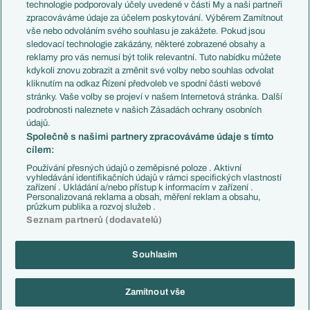
EuroSkauting
Španělsko
technologie podporovaly účely uvedené v části My a naši partneři
PL v kostce
Argentina
zpracováváme údaje za účelem poskytování. Výběrem Zamítnout
Evropské koeficienty
Brazílie
vše nebo odvoláním svého souhlasu je zakážete. Pokud jsou
Přestupy
sledovací technologie zakázány, některé zobrazené obsahy a
Přestupové spekulace
reklamy pro vás nemusí být tolik relevantní. Tuto nabídku můžete
Přestupy
Zranění
kdykoli znovu zobrazit a změnit své volby nebo souhlas odvolat
Zápasy
kliknutím na odkaz Řízení předvoleb ve spodní části webové
Livescore
stránky. Vaše volby se projeví v našem Internetová stránka. Další
Kluby
Tipovací soutěž
podrobnosti naleznete v našich Zásadách ochrany osobních
Arsenal FC
Fotbal TV
údajů.
Chelsea FC
Společně s našimi partnery zpracováváme údaje s tímto
Manchester United
cílem:
AC Milán
Juventus FC
Používání přesných údajů o zeměpisné poloze . Aktivní
Bayern Mnichov
vyhledávání identifikačních údajů v rámci specifických vlastností
zařízení . Ukládání a/nebo přístup k informacím v zařízení .
FC Barcelona
Personalizovaná reklama a obsah, měření reklam a obsahu,
Real Madrid
průzkum publika a rozvoj služeb .
Seznam partnerů (dodavatelů)
Souhlasím
Copyright © 2001-2026 EuroFotbal.cz. Využíváme zpravodajství ČTK.
RSS
Podmínky užití
Informace o zpracování osobních údajů
Zamítnout vše
GDPR a žurnalistika
Nastavení soukromí
Kontakt
Tiráž