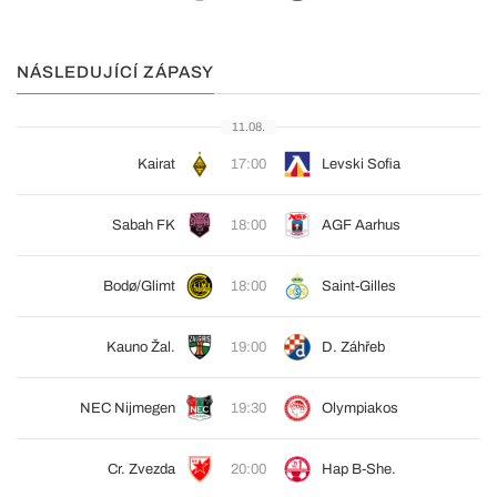
NÁSLEDUJÍCÍ ZÁPASY
11.08.
Kairat
17:00
Levski Sofia
Sabah FK
18:00
AGF Aarhus
Bodø/Glimt
18:00
Saint-Gilles
Kauno Žal.
19:00
D. Záhřeb
NEC Nijmegen
19:30
Olympiakos
Cr. Zvezda
20:00
Hap B-She.