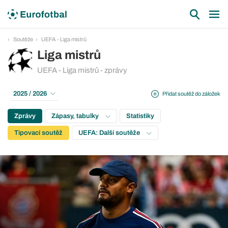
Soutěže
UEFA - Liga mistrů
Liga mistrů
UEFA - Liga mistrů - zprávy
2025 / 2026
Přidat soutěž do záložek
Zprávy
Zápasy, tabulky
Statistiky
Tipovací soutěž
UEFA: Další soutěže