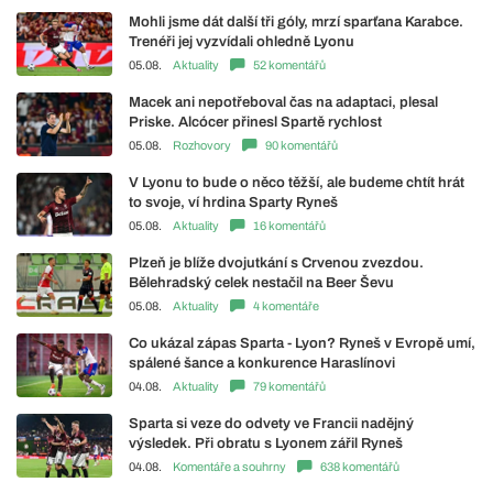
Mohli jsme dát další tři góly, mrzí sparťana Karabce.
Trenéři jej vyzvídali ohledně Lyonu
05.08.
Aktuality
52 komentářů
Macek ani nepotřeboval čas na adaptaci, plesal
Priske. Alcócer přinesl Spartě rychlost
05.08.
Rozhovory
90 komentářů
V Lyonu to bude o něco těžší, ale budeme chtít hrát
to svoje, ví hrdina Sparty Ryneš
05.08.
Aktuality
16 komentářů
Plzeň je blíže dvojutkání s Crvenou zvezdou.
Bělehradský celek nestačil na Beer Ševu
05.08.
Aktuality
4 komentáře
Co ukázal zápas Sparta - Lyon? Ryneš v Evropě umí,
spálené šance a konkurence Haraslínovi
04.08.
Aktuality
79 komentářů
Sparta si veze do odvety ve Francii nadějný
výsledek. Při obratu s Lyonem zářil Ryneš
04.08.
Komentáře a souhrny
638 komentářů