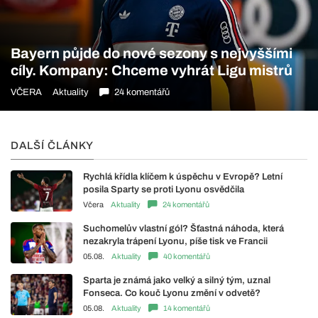
Bayern půjde do nové sezony s nejvyššími
cíly. Kompany: Chceme vyhrát Ligu mistrů
VČERA
Aktuality
24 komentářů
DALŠÍ ČLÁNKY
Rychlá křídla klíčem k úspěchu v Evropě? Letní
posila Sparty se proti Lyonu osvědčila
Včera
Aktuality
24 komentářů
Suchomelův vlastní gól? Šťastná náhoda, která
nezakryla trápení Lyonu, píše tisk ve Francii
05.08.
Aktuality
40 komentářů
Sparta je známá jako velký a silný tým, uznal
Fonseca. Co kouč Lyonu změní v odvetě?
05.08.
Aktuality
14 komentářů