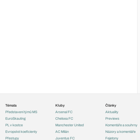
Témata
Kluby
Články
Představení týmů MS
Arsenal FC
Aktuality
EuroSkauting
Chelsea FC
Previews
PL v kostce
Manchester United
Komentáře a souhrny
Evropské koeficienty
AC Milán
Názory a komentáře
Přestupy
Juventus FC
Fejetony