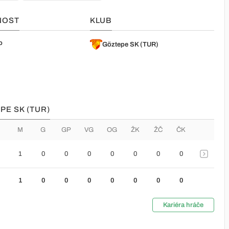
NOST
KLUB
o
Göztepe SK (TUR)
PE SK (TUR)
M
G
GP
VG
OG
ŽK
ŽČ
ČK
1
0
0
0
0
0
0
0
1
0
0
0
0
0
0
0
Kariéra hráče