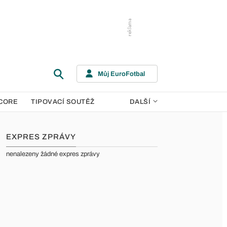
Můj EuroFotbal
CORE
TIPOVACÍ SOUTĚŽ
DALŠÍ
EXPRES ZPRÁVY
nenalezeny žádné expres zprávy