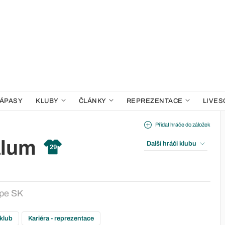
ÁPASY
KLUBY
ČLÁNKY
REPREZENTACE
LIVES
Přidat hráče do záložek
alum
Další hráči klubu
29
pe SK
 klub
Kariéra - reprezentace