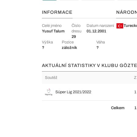
INFORMACE
NÁROD
Celé jméno
Číslo
Datum narození
Tureck
Yusuf Talum
dresu
01.12.2001
29
Výška
Pozice
Váha
?
záložník
?
AKTUÁLNÍ STATISTIKY V KLUBU GÖZTE
Soutěž
Z
Süper Lig 2021/2022
1
Celkem
1