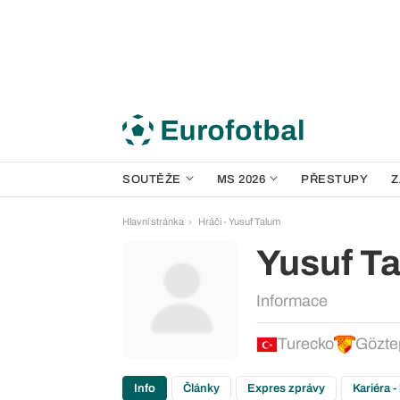
SOUTĚŽE
MS 2026
PŘESTUPY
Z
Hlavní stránka
Hráči - Yusuf Talum
Yusuf T
Informace
Turecko
Gözte
Info
Články
Expres zprávy
Kariéra -