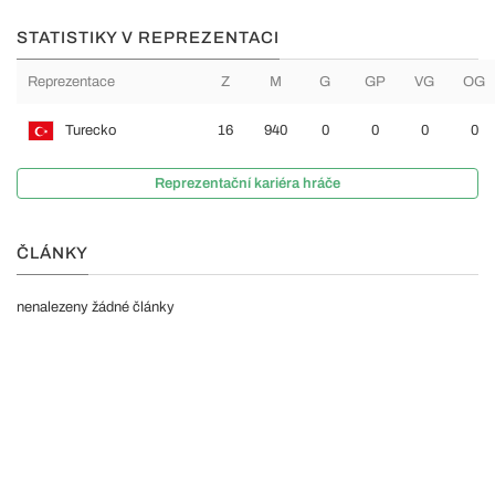
STATISTIKY V REPREZENTACI
Reprezentace
Z
M
G
GP
VG
OG
Turecko
16
940
0
0
0
0
Reprezentační kariéra hráče
ČLÁNKY
nenalezeny žádné články