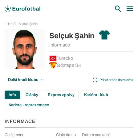
Hráči - Selçuk Şahin
Selçuk Şahin
Informace
Turecko
Göztepe SK
Další hráči klubu
Přidat hráče do záložek
Info
Články
Expres zprávy
Kariéra - klub
Kariéra - reprezentace
INFORMACE
Celé jméno
Číslo dresu
Datum narození