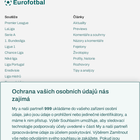
Soutěže
Články
Premier League
Aktuality
LaLiga
Previews
Serie A
Komentáře a souhrny
1. Bundesliga
Názory a komentáře
Ligue 1
Fejetony
Chance Liga
Životopisy
Niké liga
Profily, historie
Liga Portugal
Rozhovory
Eredivisie
Tipy a analýzy
Liga mistrů
Evropská liga
Reprezentace
Konferenční liga
Česko
Ochrana vašich osobních údajů nás
Mistrovství světa
Slovensko
zajímá
Liga národů
Anglie
Francie
My a naši partneři
999
ukládáme do vašeho zařízení osobní
Témata
Itálie
údaje, jako jsou údaje o prohlížení nebo jedinečné identifikátory, a
Představení týmů MS
Německo
máme k nim přístup. Výběr Souhlasím umožňuje, aby sledovací
EuroSkauting
Španělsko
technologie podporovaly účely uvedené v části My a naši partneři
PL v kostce
Argentina
zpracováváme údaje za účelem poskytování. Výběrem Zamítnout
Evropské koeficienty
Brazílie
vše nebo odvoláním svého souhlasu je zakážete. Pokud jsou