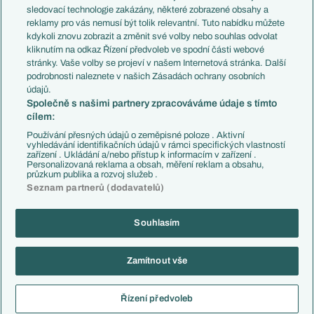
Přestupy
sledovací technologie zakázány, některé zobrazené obsahy a
Přestupové spekulace
reklamy pro vás nemusí být tolik relevantní. Tuto nabídku můžete
Přestupy
Zranění
kdykoli znovu zobrazit a změnit své volby nebo souhlas odvolat
Zápasy
kliknutím na odkaz Řízení předvoleb ve spodní části webové
Livescore
stránky. Vaše volby se projeví v našem Internetová stránka. Další
Kluby
Tipovací soutěž
podrobnosti naleznete v našich Zásadách ochrany osobních
Arsenal FC
Fotbal TV
údajů.
Chelsea FC
Společně s našimi partnery zpracováváme údaje s tímto
Manchester United
cílem:
AC Milán
Juventus FC
Používání přesných údajů o zeměpisné poloze . Aktivní
Bayern Mnichov
vyhledávání identifikačních údajů v rámci specifických vlastností
zařízení . Ukládání a/nebo přístup k informacím v zařízení .
FC Barcelona
Personalizovaná reklama a obsah, měření reklam a obsahu,
Real Madrid
průzkum publika a rozvoj služeb .
Seznam partnerů (dodavatelů)
Souhlasím
Copyright © 2001-2026 EuroFotbal.cz. Využíváme zpravodajství ČTK.
RSS
Podmínky užití
Informace o zpracování osobních údajů
Zamítnout vše
GDPR a žurnalistika
Nastavení soukromí
Kontakt
Tiráž
Řízení předvoleb