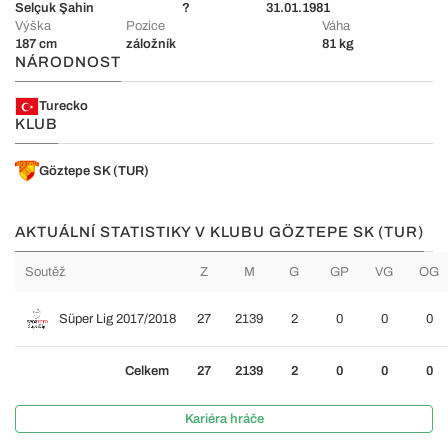
Selçuk Şahin
?
31.01.1981
Výška
Pozice
Váha
187 cm
záložník
81 kg
NÁRODNOST
Turecko
KLUB
Göztepe SK (TUR)
AKTUÁLNÍ STATISTIKY V KLUBU GÖZTEPE SK (TUR)
Soutěž
Z
M
G
GP
VG
OG
Süper Lig 2017/2018
27
2139
2
0
0
0
Celkem
27
2139
2
0
0
0
Kariéra hráče