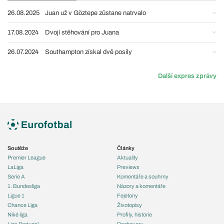
26.08.2025
Juan už v Göztepe zůstane natrvalo
17.08.2024
Dvojí stěhování pro Juana
26.07.2024
Southampton získal dvě posily
Další expres zprávy
Soutěže
Články
Premier League
Aktuality
LaLiga
Previews
Serie A
Komentáře a souhrny
1. Bundesliga
Názory a komentáře
Ligue 1
Fejetony
Chance Liga
Životopisy
Niké liga
Profily, historie
Liga Portugal
Rozhovory