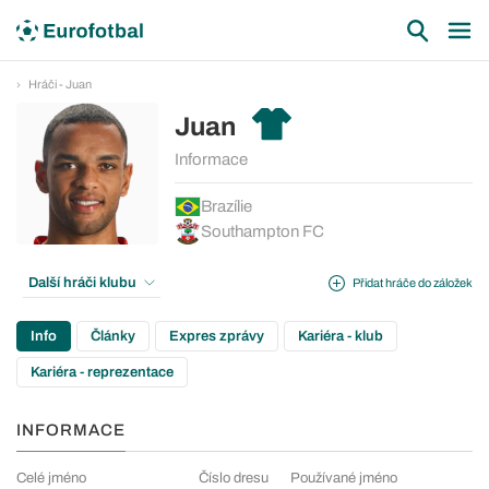
Hráči - Juan
Juan
Informace
Brazílie
Southampton FC
Další hráči klubu
Přidat hráče do záložek
Info
Články
Expres zprávy
Kariéra - klub
Kariéra - reprezentace
INFORMACE
Celé jméno
Číslo dresu
Používané jméno