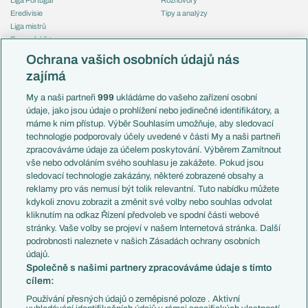
Eredivisie
Tipy a analýzy
Liga mistrů
Evropská liga
Reprezentace
Konferenční liga
Česko
Ochrana vašich osobních údajů nás
Mistrovství světa
Slovensko
zajímá
Liga národů
Anglie
Francie
My a naši partneři
999
ukládáme do vašeho zařízení osobní
Témata
Itálie
údaje, jako jsou údaje o prohlížení nebo jedinečné identifikátory, a
Představení týmů MS
Německo
máme k nim přístup. Výběr Souhlasím umožňuje, aby sledovací
EuroSkauting
Španělsko
technologie podporovaly účely uvedené v části My a naši partneři
PL v kostce
Argentina
zpracováváme údaje za účelem poskytování. Výběrem Zamítnout
Evropské koeficienty
Brazílie
vše nebo odvoláním svého souhlasu je zakážete. Pokud jsou
Přestupy
sledovací technologie zakázány, některé zobrazené obsahy a
Přestupové spekulace
reklamy pro vás nemusí být tolik relevantní. Tuto nabídku můžete
Přestupy
Zranění
kdykoli znovu zobrazit a změnit své volby nebo souhlas odvolat
Zápasy
kliknutím na odkaz Řízení předvoleb ve spodní části webové
Livescore
stránky. Vaše volby se projeví v našem Internetová stránka. Další
Kluby
Tipovací soutěž
podrobnosti naleznete v našich Zásadách ochrany osobních
Arsenal FC
Fotbal TV
údajů.
Chelsea FC
Společně s našimi partnery zpracováváme údaje s tímto
Manchester United
cílem:
AC Milán
Juventus FC
Používání přesných údajů o zeměpisné poloze . Aktivní
Bayern Mnichov