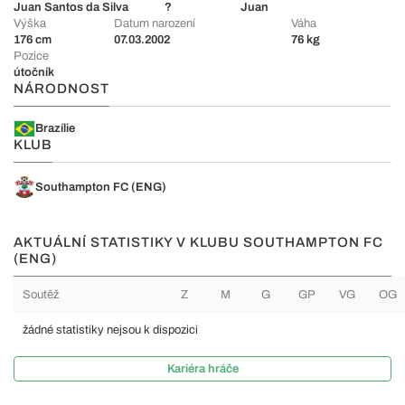
Juan Santos da Silva
?
Juan
Výška
Datum narození
Váha
176 cm
07.03.2002
76 kg
Pozice
útočník
NÁRODNOST
Brazílie
KLUB
Southampton FC (ENG)
AKTUÁLNÍ STATISTIKY V KLUBU SOUTHAMPTON FC
(ENG)
Soutěž
Z
M
G
GP
VG
OG
žádné statistiky nejsou k dispozici
Kariéra hráče