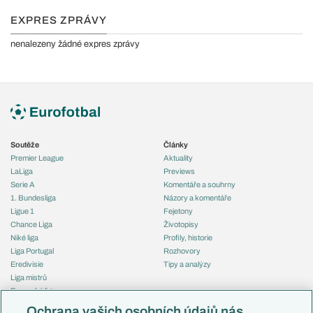
EXPRES ZPRÁVY
nenalezeny žádné expres zprávy
Soutěže
Články
Premier League
Aktuality
LaLiga
Previews
Serie A
Komentáře a souhrny
1. Bundesliga
Názory a komentáře
Ligue 1
Fejetony
Chance Liga
Životopisy
Niké liga
Profily, historie
Liga Portugal
Rozhovory
Eredivisie
Tipy a analýzy
Liga mistrů
Evropská liga
Reprezentace
Konferenční liga
Česko
Ochrana vašich osobních údajů nás