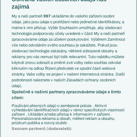
Mistrovství světa
Slovensko
zajímá
Liga národů
Anglie
Francie
My a naši partneři
997
ukládáme do vašeho zařízení osobní
Témata
Itálie
údaje, jako jsou údaje o prohlížení nebo jedinečné identifikátory, a
Představení týmů MS
Německo
máme k nim přístup. Výběr Souhlasím umožňuje, aby sledovací
EuroSkauting
Španělsko
technologie podporovaly účely uvedené v části My a naši partneři
PL v kostce
Argentina
zpracováváme údaje za účelem poskytování. Výběrem Zamítnout
Evropské koeficienty
Brazílie
vše nebo odvoláním svého souhlasu je zakážete. Pokud jsou
Přestupy
sledovací technologie zakázány, některé zobrazené obsahy a
Přestupové spekulace
reklamy pro vás nemusí být tolik relevantní. Tuto nabídku můžete
Přestupy
Zranění
kdykoli znovu zobrazit a změnit své volby nebo souhlas odvolat
Zápasy
kliknutím na odkaz Řízení předvoleb ve spodní části webové
Livescore
stránky. Vaše volby se projeví v našem Internetová stránka. Další
Kluby
Tipovací soutěž
podrobnosti naleznete v našich Zásadách ochrany osobních
Arsenal FC
Fotbal TV
údajů.
Chelsea FC
Společně s našimi partnery zpracováváme údaje s tímto
Manchester United
cílem:
AC Milán
Juventus FC
Používání přesných údajů o zeměpisné poloze . Aktivní
Bayern Mnichov
vyhledávání identifikačních údajů v rámci specifických vlastností
zařízení . Ukládání a/nebo přístup k informacím v zařízení .
FC Barcelona
Personalizovaná reklama a obsah, měření reklam a obsahu,
Real Madrid
průzkum publika a rozvoj služeb .
Seznam partnerů (dodavatelů)