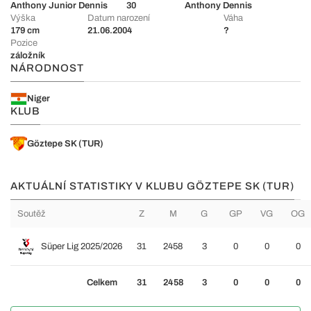
Anthony Junior Dennis
30
Anthony Dennis
Výška
Datum narození
Váha
179 cm
21.06.2004
?
Pozice
záložník
NÁRODNOST
Niger
KLUB
Göztepe SK (TUR)
AKTUÁLNÍ STATISTIKY V KLUBU GÖZTEPE SK (TUR)
Soutěž
Z
M
G
GP
VG
OG
Süper Lig 2025/2026
31
2458
3
0
0
0
Celkem
31
2458
3
0
0
0