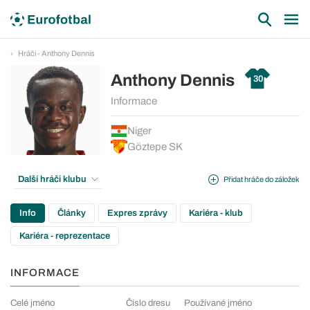
Hráči - Anthony Dennis
Anthony Dennis
30
Informace
Niger
Göztepe SK
Další hráči klubu
Přidat hráče do záložek
Info
Články
Expres zprávy
Kariéra - klub
Kariéra - reprezentace
INFORMACE
Celé jméno
Číslo dresu
Používané jméno