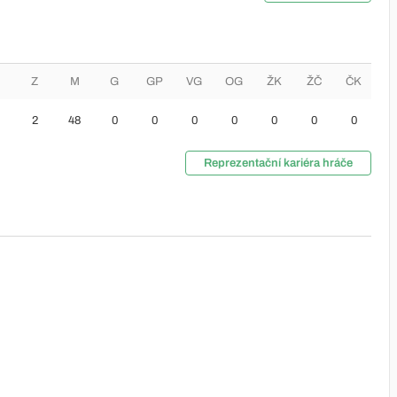
Z
M
G
GP
VG
OG
ŽK
ŽČ
ČK
2
48
0
0
0
0
0
0
0
Reprezentační kariéra hráče