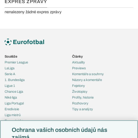
EXPRES ZPRÁVY
nenalezeny žádné expres zprávy
Soutěže
Články
Premier League
Aktuality
LaLiga
Previews
Serie A
Komentáře a souhrny
1. Bundesliga
Názory a komentáře
Ligue 1
Fejetony
Chance Liga
Životopisy
Niké liga
Profily, historie
Liga Portugal
Rozhovory
Eredivisie
Tipy a analýzy
Liga mistrů
Evropská liga
Reprezentace
Konferenční liga
Česko
Ochrana vašich osobních údajů nás
Mistrovství světa
Slovensko
zajímá