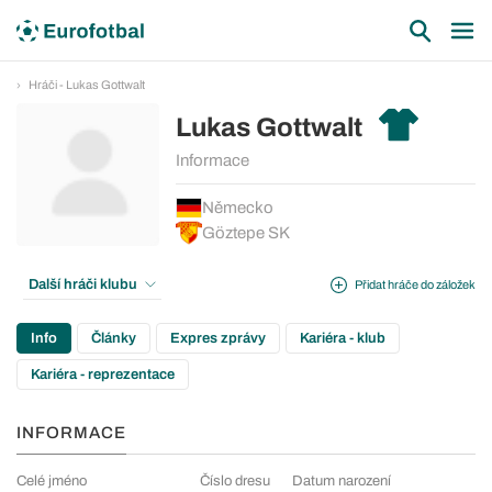
Hráči - Lukas Gottwalt
Lukas Gottwalt
Informace
Německo
Göztepe SK
Další hráči klubu
Přidat hráče do záložek
Info
Články
Expres zprávy
Kariéra - klub
Kariéra - reprezentace
INFORMACE
Celé jméno
Číslo dresu
Datum narození