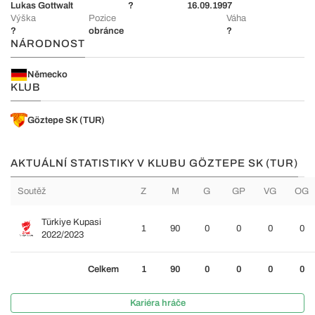
Lukas Gottwalt
?
16.09.1997
Výška
Pozice
Váha
?
obránce
?
NÁRODNOST
Německo
KLUB
Göztepe SK (TUR)
AKTUÁLNÍ STATISTIKY V KLUBU GÖZTEPE SK (TUR)
Soutěž
Z
M
G
GP
VG
OG
Türkiye Kupasi
1
90
0
0
0
0
2022/2023
Celkem
1
90
0
0
0
0
Kariéra hráče