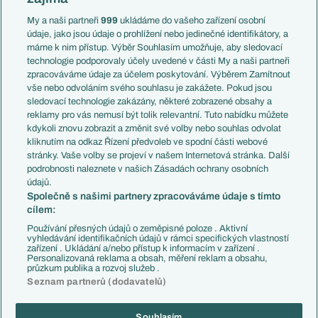
Liga národů
Anglie
Francie
My a naši partneři
999
ukládáme do vašeho zařízení osobní
Témata
Itálie
údaje, jako jsou údaje o prohlížení nebo jedinečné identifikátory, a
Představení týmů MS
Německo
máme k nim přístup. Výběr Souhlasím umožňuje, aby sledovací
EuroSkauting
Španělsko
technologie podporovaly účely uvedené v části My a naši partneři
PL v kostce
Argentina
zpracováváme údaje za účelem poskytování. Výběrem Zamítnout
Evropské koeficienty
Brazílie
vše nebo odvoláním svého souhlasu je zakážete. Pokud jsou
Přestupy
sledovací technologie zakázány, některé zobrazené obsahy a
Přestupové spekulace
reklamy pro vás nemusí být tolik relevantní. Tuto nabídku můžete
Přestupy
Zranění
kdykoli znovu zobrazit a změnit své volby nebo souhlas odvolat
Zápasy
kliknutím na odkaz Řízení předvoleb ve spodní části webové
Livescore
stránky. Vaše volby se projeví v našem Internetová stránka. Další
Kluby
Tipovací soutěž
podrobnosti naleznete v našich Zásadách ochrany osobních
Arsenal FC
Fotbal TV
údajů.
Chelsea FC
Společně s našimi partnery zpracováváme údaje s tímto
Manchester United
cílem:
AC Milán
Juventus FC
Používání přesných údajů o zeměpisné poloze . Aktivní
Bayern Mnichov
vyhledávání identifikačních údajů v rámci specifických vlastností
zařízení . Ukládání a/nebo přístup k informacím v zařízení .
FC Barcelona
Personalizovaná reklama a obsah, měření reklam a obsahu,
Real Madrid
průzkum publika a rozvoj služeb .
Seznam partnerů (dodavatelů)
Souhlasím